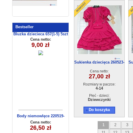
Bestseller
Bluzka dziecieca 657(1-5) 5szt
Cena netto:
9,00 zł
Sukienka dziecięca 260523-
Su
49(4-14) 6szt
Cena netto:
27,00 zł
Rozmiary w paczce:
4-14
Płeć - dzieci:
Dziewczynki
Do koszyka
Body niemowlęce 220519-
14(56-74) 3szt
Cena netto:
1
2
3
26,50 zł
11
12
13