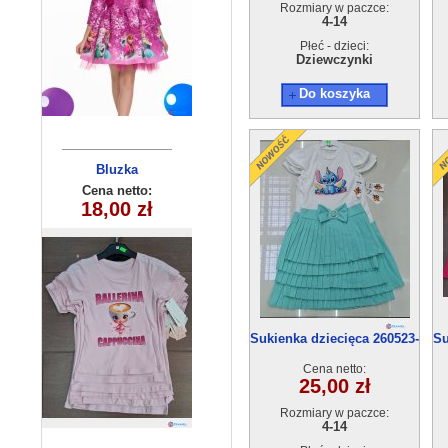
Rozmiary w paczce:
4-14
Płeć - dzieci:
Dziewczynki
Do koszyka
Komplet
dziecięcy
Cena netto:
HH-641(8-16)
29,00 zł
10szt
Sukienka dziecięca 260523-
Su
53(4-14) 6szt
Cena netto:
25,00 zł
Rozmiary w paczce:
4-14