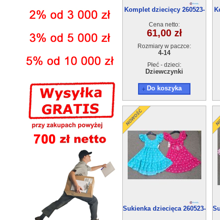
Komplet dziecięcy 260523-
K
62(4-14) 6szt
Cena netto:
61,00 zł
Rozmiary w paczce:
4-14
Płeć - dzieci:
Dziewczynki
Do koszyka
Sukienka dziecięca 260523-
Su
60(4-14) 6szt