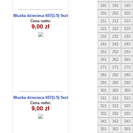
191
192
193
201
202
203
Bluzka dziecieca 657(1-5) 5szt
Cena netto:
211
212
213
9,00 zł
221
222
223
231
232
233
241
242
243
251
252
253
261
262
263
271
272
273
281
282
283
291
292
293
301
302
303
Bluzka dziecieca 657(1-5) 5szt
311
312
313
Cena netto:
321
322
323
9,00 zł
331
332
333
341
342
343
351
352
353