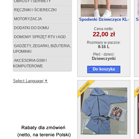
OBRUSY I SERWETY
RĘCZNIKI I ŚCIERECZKI
MOTORYZACJA
Spodenki Dziewczęce KL-
S
1233C (8-16) 5szt
DODATKI DO DOMU
Cena netto:
22,00 zł
DOMOWY SPRZĘT RTV I AGD
Rozmiary w paczce:
GADŻETY, ZEGARKI, BIŻUTERIA,
8-16 L
UPOMINKI
Płeć - dzieci:
Dziewczynki
AKCESORIA GSM I
KOMPUTEROWE
Do koszyka
Select Language
▼