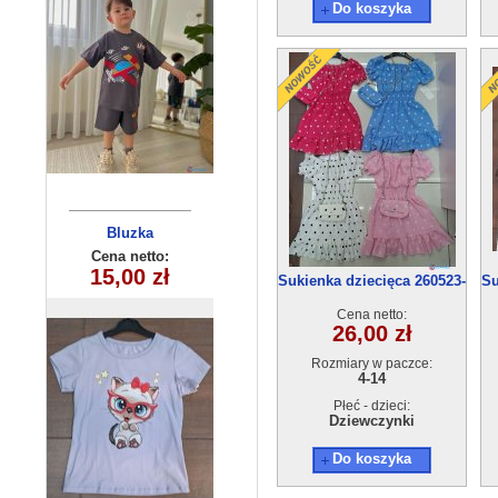
Do koszyka
Bluzka
dziecięca
Cena netto:
180626-21(6-16)
15,00 zł
Sukienka dziecięca 260523-
Su
6szt
50(4-14) 6szt
Cena netto:
26,00 zł
Rozmiary w paczce:
4-14
Płeć - dzieci:
Dziewczynki
Do koszyka