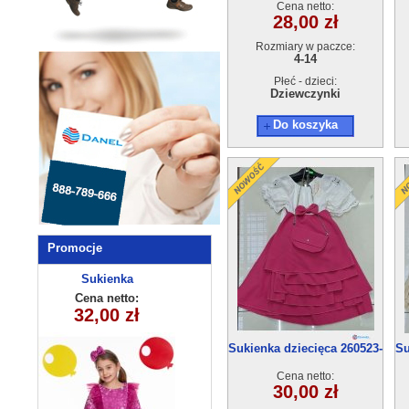
Cena netto:
28,00 zł
Rozmiary w paczce:
4-14
Płeć - dzieci:
Dziewczynki
Do koszyka
Promocje
Bluza
dziecięca
Cena netto:
290525-DB355
20,00 zł
(3-8) 10szt
Sukienka dziecięca 260523-
Su
55(4-14) 6szt
Cena netto:
30,00 zł