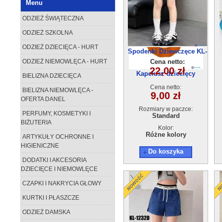
Menu
ODZIEŻ ŚWIĄTECZNA
ODZIEŻ SZKOLNA
ODZIEŻ DZIECIĘCA - HURT
Sukienka dziecięca
260523-61(4-14) 6szt
ODZIEŻ NIEMOWLĘCA - HURT
Cena netto:
28,00 zł
Kapelusz dziecięcy
BIELIZNA DZIECIĘCA
Cena netto:
BIELIZNA NIEMOWLĘCA -
9,00 zł
OFERTA DANEL
Rozmiary w paczce:
PERFUMY, KOSMETYKI I
Standard
BIŻUTERIA
Kolor:
Różne kolory
ARTYKUŁY OCHRONNE I
HIGIENICZNE
Do koszyka
DODATKI I AKCESORIA
DZIECIĘCE I NIEMOWLĘCE
CZAPKI I NAKRYCIA GŁOWY
KURTKI I PŁASZCZE
ODZIEŻ DAMSKA