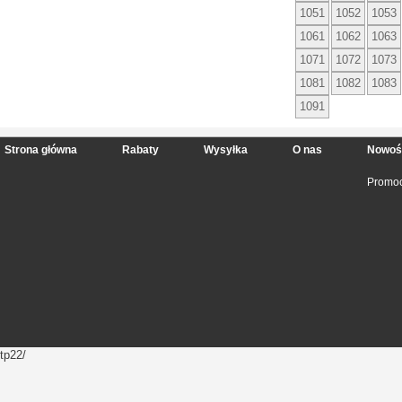
1051
1052
1053
1061
1062
1063
1071
1072
1073
1081
1082
1083
1091
Strona główna
Rabaty
Wysyłka
O nas
Nowoś
Promoc
tp22/