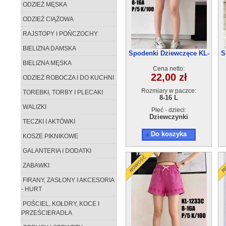
ODZIEŻ MĘSKA
ODZIEŻ CIĄŻOWA
RAJSTOPY I POŃCZOCHY
BIELIZNA DAMSKA
Spodenki Dziewczęce KL-
S
1232D (8-16) 5szt
BIELIZNA MĘSKA
Cena netto:
22,00 zł
ODZIEŻ ROBOCZA I DO KUCHNI
Rozmiary w paczce:
TOREBKI, TORBY I PLECAKI
8-16 L
WALIZKI
Płeć - dzieci:
Dziewczynki
TECZKI I AKTÓWKI
Do koszyka
KOSZE PIKNIKOWE
GALANTERIA I DODATKI
ZABAWKI
FIRANY, ZASŁONY I AKCESORIA
- HURT
POŚCIEL, KOŁDRY, KOCE I
PRZEŚCIERADŁA