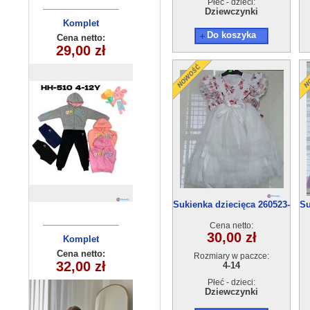
Płeć - dzieci:
Dziewczynki
Komplet
Do koszyka
niemowlęcy
Cena netto:
13,00 zł
(6-18) 4szt
Sukienka dziecięca 260523-
Su
53(4-14) 6szt
Cena netto:
30,00 zł
Bluzka
dziecieca
Cena netto:
Rozmiary w paczce:
17,00 zł
(6-16）6szt
4-14
Płeć - dzieci:
Dziewczynki