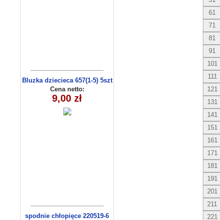
61
71
81
91
101
111
Bluzka dziecieca 657(1-5) 5szt
Cena netto:
121
9,00 zł
131
141
151
161
171
181
191
201
211
spodnie chłopięce 220519-6
221