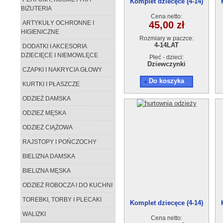
Komplet dziecęce (4-14)
BIŻUTERIA
6szt
Cena netto:
ARTYKUŁY OCHRONNE I
45,00 zł
HIGIENICZNE
Rozmiary w paczce:
4-14LAT
DODATKI I AKCESORIA
DZIECIĘCE I NIEMOWLĘCE
Płeć - dzieci:
Dziewczynki
CZAPKI I NAKRYCIA GŁOWY
Do koszyka
KURTKI I PŁASZCZE
ODZIEŻ DAMSKA
ODZIEŻ MĘSKA
ODZIEŻ CIĄŻOWA
RAJSTOPY I POŃCZOCHY
BIELIZNA DAMSKA
BIELIZNA MĘSKA
ODZIEŻ ROBOCZA I DO KUCHNI
TOREBKI, TORBY I PLECAKI
Komplet dziecęce (4-14)
6szt
WALIZKI
Cena netto: