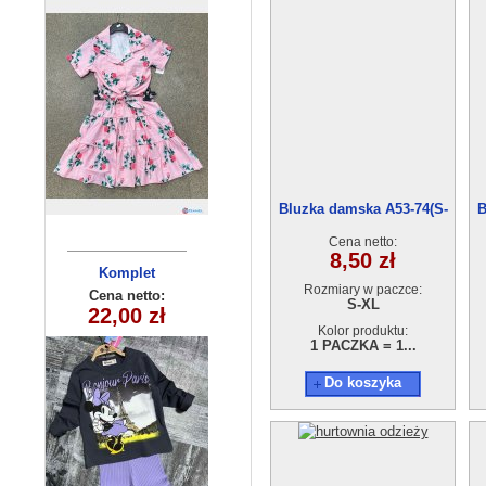
Bluzka damska A53-74(S-
B
XL) 12szt
Cena netto:
8,50 zł
Komplety
Komplet
Rozmiary w paczce:
dziecięce (6-6
dziewczęcy
Cena netto:
Cena netto:
S-XL
22,00 zł
38,00 zł
315-8(3-10)
) 6szt
6szt
Kolor produktu:
1 PACZKA = 1...
Do koszyka