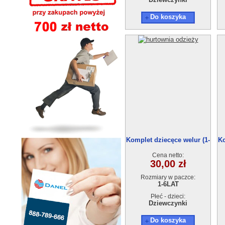
Do koszyka
Komplet dziecęce welur (1-
Ko
6) 6szt
Cena netto:
30,00 zł
Rozmiary w paczce:
1-6LAT
Płeć - dzieci:
Dziewczynki
Do koszyka