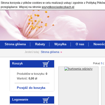
Strona korzysta z plików cookies w celu realizacji usług i zgodnie z Polityką Pl
przeglądarce. Więcej na stronie
wszystkoociasteczkach.pl
Strona główna
Rabaty
Wysyłka
O nas
Nowośc
Jesteś tutaj:
Strona główna
»
Koszyk
Pokaż
5
|
Produktów w koszyku:
0
Wartość:
0,00 zł
Przejdź do koszyka
Logowanie