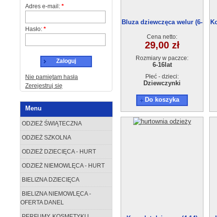
Adres e-mail:
*
Bluza dziewczęca welur (6-
Ko
Hasło:
*
16) 6szt.
Cena netto:
29,00 zł
Rozmiary w paczce:
Zaloguj
6-16lat
Płeć - dzieci:
Nie pamiętam hasła
Dziewczynki
Zerejestruj się
Do koszyka
Menu
ODZIEŻ ŚWIĄTECZNA
ODZIEŻ SZKOLNA
ODZIEŻ DZIECIĘCA - HURT
ODZIEŻ NIEMOWLĘCA - HURT
BIELIZNA DZIECIĘCA
BIELIZNA NIEMOWLĘCA -
OFERTA DANEL
PERFUMY, KOSMETYKI I