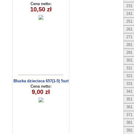
(1- 4) 4 szt
Cena netto:
231
10,50 zł
241
251
261
271
281
291
301
311
321
Bluzka dziecieca 657(1-5) 5szt
331
Cena netto:
9,00 zł
341
351
361
371
381
391