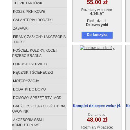
55,00 zł
TECZKI I AKTÓWKI
Rozmiary w paczce:
KOSZE PIKNIKOWE
4-14LAT
GALANTERIA I DODATKI
Płeć - dzieci:
Dziewczynki
ZABAWKI
Do koszyka
FIRANY, ZASŁONY I AKCESORIA
- HURT
POŚCIEL, KOŁDRY, KOCE I
PRZEŚCIERADŁA
OBRUSY I SERWETY
RĘCZNIKI I ŚCIERECZKI
MOTORYZACJA
DODATKI DO DOMU
DOMOWY SPRZĘT RTV I AGD
Komplet dziecęce welur (4-
Ko
GADŻETY, ZEGARKI, BIŻUTERIA,
14) 6szt
UPOMINKI
Cena netto:
48,00 zł
AKCESORIA GSM I
KOMPUTEROWE
Rozmiary w paczce: