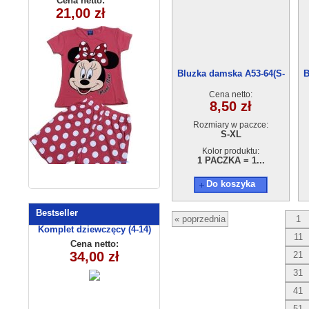
Cena netto:
Cena netto:
290525-DB344
21,00 zł
17,00 zł
(3/4-9/10 )
(4-12) 10szt
5szt
Bluzka damska A53-64(S-
B
XL) 12szt
Cena netto:
8,50 zł
Rozmiary w paczce:
S-XL
Kolor produktu:
1 PACZKA = 1...
Do koszyka
Bestseller
« poprzednia
1
Komplet dziewczęcy (4-14)
11
8156
Cena netto:
34,00 zł
21
31
41
51