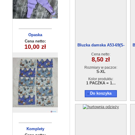
Komplety
Opaska
dziecięca YOU
dziecięce (1-4
Cena netto:
Cena netto:
Bluzka damska A53-69(S-
B
10,00 zł
14,50 zł
250510-4
) 4szt
XL) 12szt
Cena netto:
8,50 zł
Rozmiary w paczce:
S-XL
Kolor produktu:
1 PACZKA = 1...
Do koszyka
Komplety
Bluza
dziecięce
dziecięca