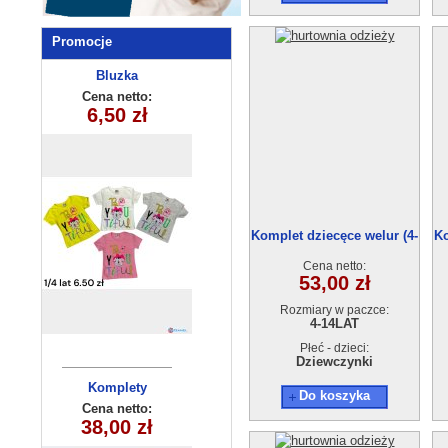
Promocje
Komplety
Bluzka
dziewczęca
dziecięce
Cena netto:
Cena netto:
22,00 zł
(3-10 ) 5szt
6,50 zł
(1-4) 4szt
Komplet dziecęce welur (4-
Ko
14) 6szt
Cena netto:
53,00 zł
Rozmiary w paczce:
4-14LAT
Płeć - dzieci:
Dziewczynki
Komplety
Spodnie
Do koszyka
dziecięce (6-6
dziecięce
Cena netto:
Cena netto:
38,00 zł
18,00 zł
KL-1056B
) 6szt