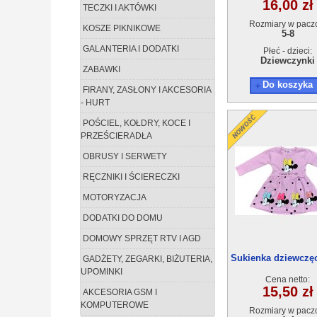
16,00 zł
TECZKI I AKTÓWKI
Rozmiary w pacz
KOSZE PIKNIKOWE
5-8
GALANTERIA I DODATKI
Płeć - dzieci:
Dziewczynki
ZABAWKI
Do koszyka
FIRANY, ZASŁONY I AKCESORIA
- HURT
POŚCIEL, KOŁDRY, KOCE I
PRZEŚCIERADŁA
OBRUSY I SERWETY
RĘCZNIKI I ŚCIERECZKI
MOTORYZACJA
DODATKI DO DOMU
DOMOWY SPRZĘT RTV I AGD
Sukienka dziewczęc
GADŻETY, ZEGARKI, BIŻUTERIA,
4szt
UPOMINKI
Cena netto:
15,50 zł
AKCESORIA GSM I
KOMPUTEROWE
Rozmiary w pacz