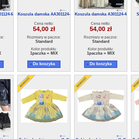
01124-6
Koszula damska AA301124-
Koszula damska A301124-4
S
5 (Unisize) 6szt
(Unisize) 6szt
da
Cena netto:
Cena netto:
54,00 zł
54,00 zł
ce:
Rozmiary w paczce:
Rozmiary w paczce:
Standard
Standard
Kolor produktu:
Kolor produktu:
X
1paczka = MIX
1paczka = MIX
Do koszyka
Do koszyka