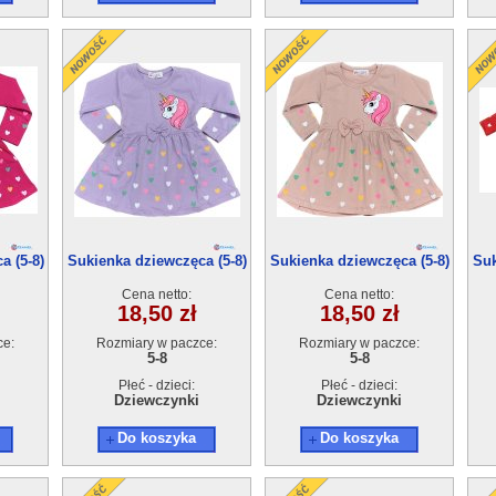
a (5-8)
Sukienka dziewczęca (5-8)
Sukienka dziewczęca (5-8)
Suk
4szt
4szt
Cena netto:
Cena netto:
18,50 zł
18,50 zł
ce:
Rozmiary w paczce:
Rozmiary w paczce:
5-8
5-8
Płeć - dzieci:
Płeć - dzieci:
Dziewczynki
Dziewczynki
Do koszyka
Do koszyka