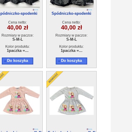
pódniczko-spodenki
Spódniczko-spodenki
mska AA301124-3 (S-L)
damska AA301124-2 (S-L)
Cena netto:
Cena netto:
6szt
6szt
40,00 zł
40,00 zł
Rozmiary w paczce:
Rozmiary w paczce:
S-M-L
S-M-L
Kolor produktu:
Kolor produktu:
1paczka =...
1paczka =...
Do koszyka
Do koszyka