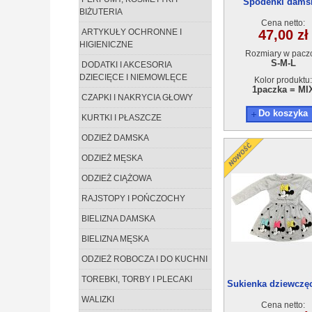
Spodenki dams
BIŻUTERIA
AA301124-1 (S-L) 
Cena netto:
ARTYKUŁY OCHRONNE I
47,00 zł
HIGIENICZNE
Rozmiary w pacz
S-M-L
DODATKI I AKCESORIA
DZIECIĘCE I NIEMOWLĘCE
Kolor produktu:
1paczka = MI
CZAPKI I NAKRYCIA GŁOWY
Do koszyka
KURTKI I PŁASZCZE
ODZIEŻ DAMSKA
ODZIEŻ MĘSKA
ODZIEŻ CIĄŻOWA
RAJSTOPY I POŃCZOCHY
BIELIZNA DAMSKA
BIELIZNA MĘSKA
ODZIEŻ ROBOCZA I DO KUCHNI
TOREBKI, TORBY I PLECAKI
Sukienka dziewczęc
4szt
WALIZKI
Cena netto: