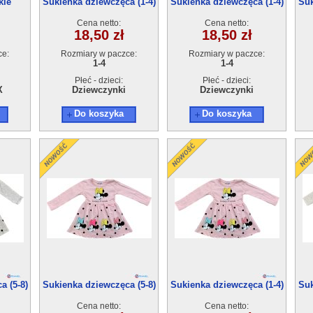
kie
Sukienka dziewczęca (1-4)
Sukienka dziewczęca (1-4)
Suk
6szt
4szt
4szt
Cena netto:
Cena netto:
18,50 zł
18,50 zł
ce:
Rozmiary w paczce:
Rozmiary w paczce:
1-4
1-4
Płeć - dzieci:
Płeć - dzieci:
X
Dziewczynki
Dziewczynki
Do koszyka
Do koszyka
a (5-8)
Sukienka dziewczęca (5-8)
Sukienka dziewczęca (1-4)
Suk
4szt
4szt
Cena netto:
Cena netto: