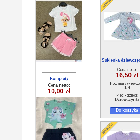
6szt
Sukienka dziewczęc
4szt
Cena netto:
16,50 zł
Komplety
Komplety
Rozmiary w pacz
dziecięce (1-4
dziecięce (1-4
Cena netto:
Cena netto:
1-4
10,00 zł
10,00 zł
) 4szt
) 4szt
Płeć - dzieci:
Dziewczynki
Do koszyka