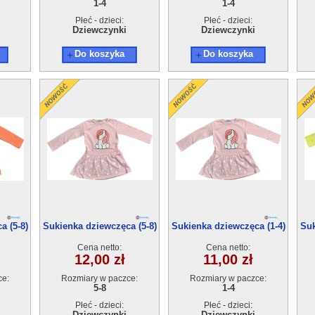
1-4
1-4
Płeć - dzieci:
Płeć - dzieci:
Dziewczynki
Dziewczynki
Do koszyka
Do koszyka
a (5-8)
Sukienka dziewczęca (5-8)
Sukienka dziewczęca (1-4)
Suk
4szt
4szt
Cena netto:
Cena netto:
12,00 zł
11,00 zł
ce:
Rozmiary w paczce:
Rozmiary w paczce:
5-8
1-4
Płeć - dzieci:
Płeć - dzieci:
Dziewczynki
Dziewczynki