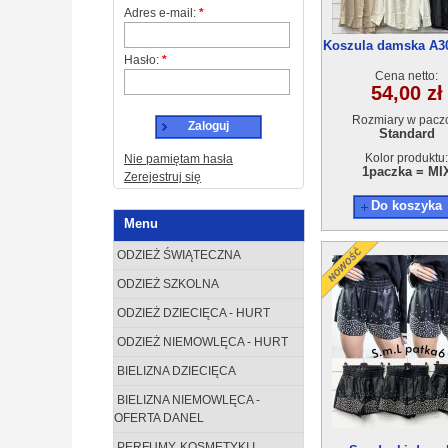
Adres e-mail:
*
Koszula damska A3
Hasło:
*
(Unisize) 6szt
Cena netto:
54,00 zł
Rozmiary w pacz
Zaloguj
Standard
Kolor produktu:
Nie pamiętam hasła
1paczka = MI
Zerejestruj się
Do koszyka
Menu
ODZIEŻ ŚWIĄTECZNA
ODZIEŻ SZKOLNA
ODZIEŻ DZIECIĘCA - HURT
ODZIEŻ NIEMOWLĘCA - HURT
BIELIZNA DZIECIĘCA
BIELIZNA NIEMOWLĘCA -
OFERTA DANEL
PERFUMY, KOSMETYKI I