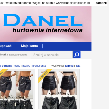
s w Twojej przeglądarce. Więcej na stronie
wszystkoociasteczkach.pl
Zamknij
kupować
Moje konto
iwarka zaawansowana
y dodania
|
ceny
|
nazwy
|
producenta
Wyświetlaj:
kafelki
|
lista