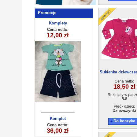
Promocje
Komplety
Komplety
dziecięce (1-4
dziecięce (1-4
Cena netto:
Cena netto:
12,00 zł
15,00 zł
) 4szt
) 4szt
Sukienka dziewczęc
4szt
Cena netto:
18,50 zł
Rozmiary w pacz
5-8
Płeć - dzieci:
Dziewczynki
Komplet
Bluzka
Do koszyka
dziecięcy
dziecięca
Cena netto:
Cena netto:
180626-8(6-16)
36,00 zł
15,00 zł
260625-30
(3/4-13/14)
6szt