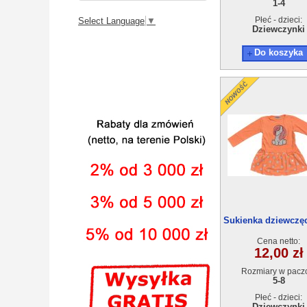
1-4
Płeć - dzieci:
Select Language
▼
Dziewczynki
Do koszyka
Sukienka dziewczęc
4szt
Cena netto:
12,00 zł
Rozmiary w pacz
5-8
Płeć - dzieci:
Dziewczynki