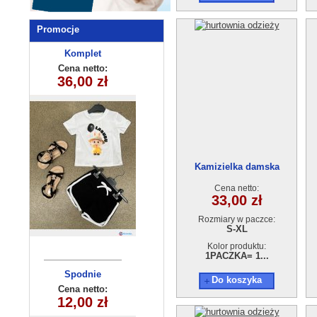
Promocje
Komplet
Komplet
dziewczęcy
dziecięcy
Cena netto:
Cena netto:
36,00 zł
315-10(3-10)
23,00 zł
260625-30
(3/4-13/14)
5szt
6szt
Kamizielka damska
GE3458M23038-224
Cena netto:
33,00 zł
Rozmiary w paczce:
S-XL
Kolor produktu:
1PACZKA= 1...
Spodnie
Bluzka
Do koszyka
dziewczęca
dziecięce
Cena netto:
Cena netto:
270625-2(6-16)
DS-871 (6-14)
12,00 zł
18,00 zł
10szt
6szt