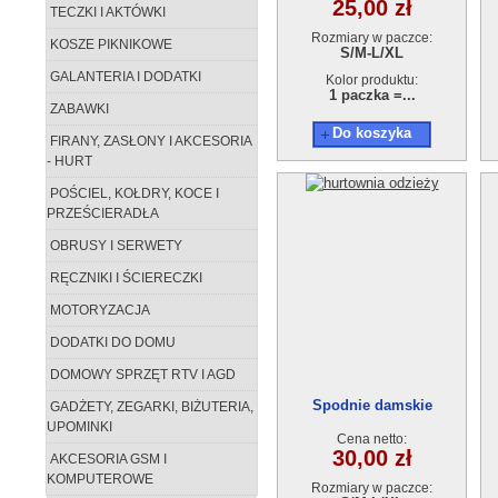
25,00 zł
TECZKI I AKTÓWKI
Rozmiary w paczce:
KOSZE PIKNIKOWE
S/M-L/XL
GALANTERIA I DODATKI
Kolor produktu:
1 paczka =...
ZABAWKI
Do koszyka
FIRANY, ZASŁONY I AKCESORIA
- HURT
POŚCIEL, KOŁDRY, KOCE I
PRZEŚCIERADŁA
OBRUSY I SERWETY
RĘCZNIKI I ŚCIERECZKI
MOTORYZACJA
DODATKI DO DOMU
DOMOWY SPRZĘT RTV I AGD
Spodnie damskie
GADŻETY, ZEGARKI, BIŻUTERIA,
AB210806-730
UPOMINKI
Cena netto:
30,00 zł
AKCESORIA GSM I
KOMPUTEROWE
Rozmiary w paczce: