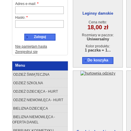
Adres e-mail:
*
Leginsy damskie
Hasło:
*
AB210806-120
Cena netto:
18,00 zł
Rozmiary w paczce:
Zaloguj
Uniwersalny
Kolor produktu:
Nie pamiętam hasła
1 paczka = 1...
Zerejestruj się
Do koszyka
Menu
ODZIEŻ ŚWIĄTECZNA
ODZIEŻ SZKOLNA
ODZIEŻ DZIECIĘCA - HURT
ODZIEŻ NIEMOWLĘCA - HURT
BIELIZNA DZIECIĘCA
BIELIZNA NIEMOWLĘCA -
OFERTA DANEL
PERFUMY, KOSMETYKI I