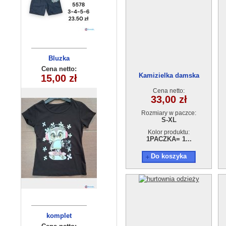
Komplet
Bluzka
dziecięca
dziecięcy
Cena netto:
Cena netto:
Kamizielka damska
180626-14(6-16)
15,00 zł
29,00 zł
HH-547(1-5)
GE3458M23038-215
10szt
6szt
Cena netto:
33,00 zł
Rozmiary w paczce:
S-XL
Kolor produktu:
1PACZKA= 1...
Do koszyka
Sukienka
komplet
dziewczęca
dziecięcy