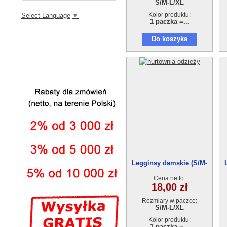
S/M-L/XL
Kolor produktu:
Select Language
▼
1 paczka =...
Do koszyka
Legginsy damskie (S/M-
L/XL)AB210806-1903
Cena netto:
18,00 zł
Rozmiary w paczce:
S/M-L/XL
Kolor produktu:
1 paczka =...