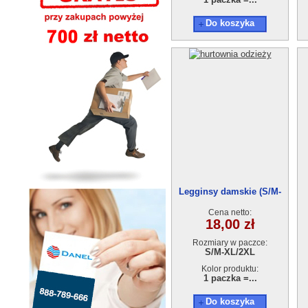
Do koszyka
Legginsy damskie (S/M-
XL/2XL)AB210806-20830
Cena netto:
18,00 zł
Rozmiary w paczce:
S/M-XL/2XL
Kolor produktu:
1 paczka =...
Do koszyka