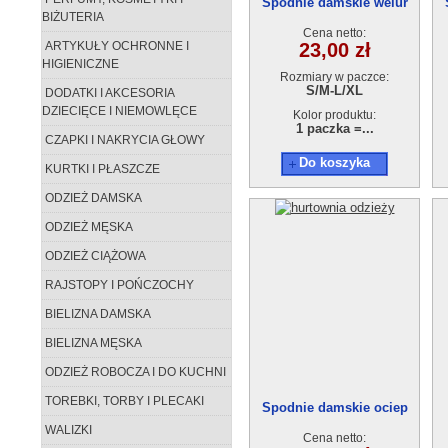
Spodnie damskie welur
BIŻUTERIA
AB210806-2017
Cena netto:
ARTYKUŁY OCHRONNE I
23,00 zł
HIGIENICZNE
Rozmiary w paczce:
S/M-L/XL
DODATKI I AKCESORIA
DZIECIĘCE I NIEMOWLĘCE
Kolor produktu:
1 paczka =...
CZAPKI I NAKRYCIA GŁOWY
Do koszyka
KURTKI I PŁASZCZE
ODZIEŻ DAMSKA
ODZIEŻ MĘSKA
ODZIEŻ CIĄŻOWA
RAJSTOPY I POŃCZOCHY
BIELIZNA DAMSKA
BIELIZNA MĘSKA
ODZIEŻ ROBOCZA I DO KUCHNI
TOREBKI, TORBY I PLECAKI
Spodnie damskie ociep
AB210806-2004
WALIZKI
Cena netto: