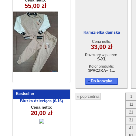
Cena netto:
Cena netto:
270625-9(6-16)
55,00 zł
32,00 zł
(3-10 ) 5szt
6szt
Kamizielka damska
GE3458M23038-14
Cena netto:
33,00 zł
Rozmiary w paczce:
S-XL
Kolor produktu:
1PACZKA= 1...
Do koszyka
Bestseller
« poprzednia
1
Bluzka dziecięca (6-16)
11
EAA0206
Cena netto:
20,00 zł
21
31
41
51