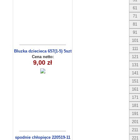
61
71
81
91
101
111
Bluzka dziecieca 657(1-5) 5szt
Cena netto:
121
9,00 zł
131
141
151
161
171
181
191
201
211
spodnie chłopięce 220519-11
221