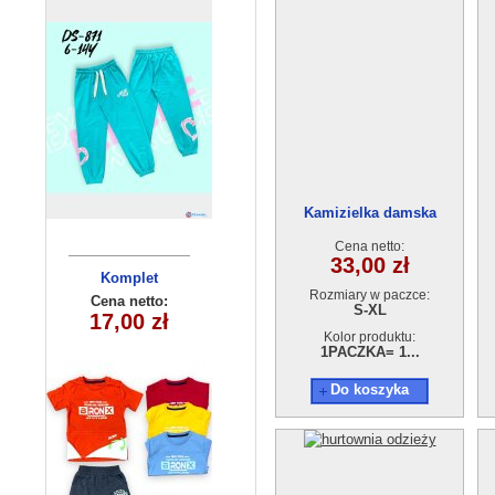
Kamizielka damska
GE3458M23038-37
Cena netto:
33,00 zł
Komplety
Komplet
Rozmiary w paczce:
chlopiecy 5578
dziecięce (1-4
Cena netto:
Cena netto:
S-XL
17,00 zł
12,00 zł
(3-6) 4szt
) 4szt
Kolor produktu:
1PACZKA= 1...
Do koszyka