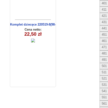
401
411
421
431
Komplet dziecęce 220519-8(98-
441
116 m)
Cena netto:
22,50 zł
451
461
471
481
491
501
511
521
531
541
551
561