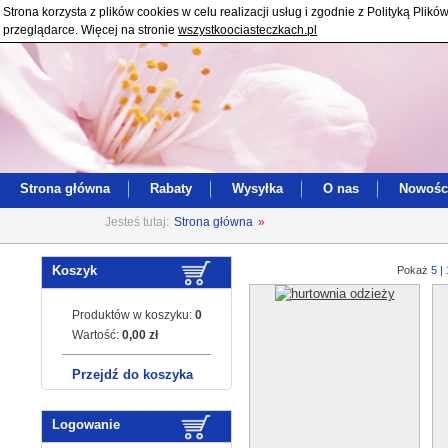
Strona korzysta z plików cookies w celu realizacji usług i zgodnie z Polityką Pl
przeglądarce. Więcej na stronie
wszystkoociasteczkach.pl
Strona główna
Rabaty
Wysyłka
O nas
Nowośc
Jesteś tutaj:
Strona główna
»
Koszyk
Pokaż
5
|
Produktów w koszyku:
0
Wartość:
0,00 zł
Przejdź do koszyka
Logowanie