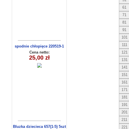
61
71
81
91
101
111
spodnie chłopięce 220519-1
(1-6) 5szt
Cena netto:
121
25,00 zł
131
141
151
161
171
181
191
201
211
Bluzka dziecieca 657(1-5) 5szt
221