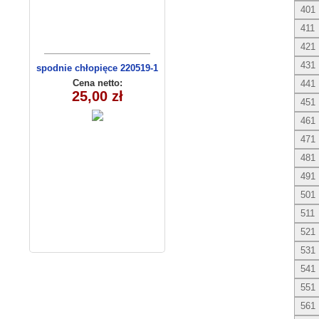
401
411
421
431
spodnie chłopięce 220519-1
(1-6) 5szt
Cena netto:
441
25,00 zł
451
461
471
481
491
501
511
521
531
541
551
561