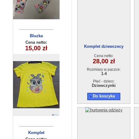
Komplety
Bluzka
dziecięca
dziecięce
Cena netto:
Cena netto:
Komplet dziewczecy
180626-17(6-16)
15,00 zł
15,00 zł
(7-10 ) 4szt
granat AT3104-0 (1-4L) 4szt.
6szt
Cena netto:
28,00 zł
Rozmiary w paczce:
1-4
Płeć - dzieci:
Dziewczynki
Do koszyka
Komplet
Bluzka
dziewczęcy
dziewczęca