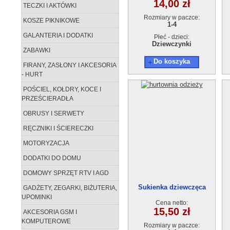
14,00 zł
TECZKI I AKTÓWKI
Rozmiary w paczce:
KOSZE PIKNIKOWE
1-4
GALANTERIA I DODATKI
Płeć - dzieci:
Dziewczynki
ZABAWKI
Do koszyka
FIRANY, ZASŁONY I AKCESORIA
- HURT
POŚCIEL, KOŁDRY, KOCE I
PRZEŚCIERADŁA
OBRUSY I SERWETY
RĘCZNIKI I ŚCIERECZKI
MOTORYZACJA
DODATKI DO DOMU
DOMOWY SPRZĘT RTV I AGD
Sukienka dziewczęca
GADŻETY, ZEGARKI, BIŻUTERIA,
12871-0(1-4) 4szt.
UPOMINKI
Cena netto:
15,50 zł
AKCESORIA GSM I
KOMPUTEROWE
Rozmiary w paczce: