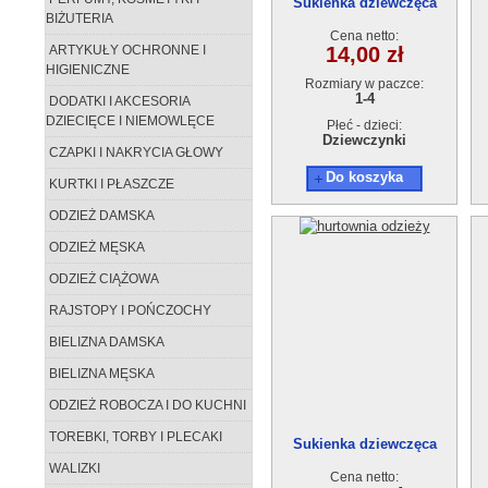
Sukienka dziewczęca
BIŻUTERIA
12868-0(1-4) 4szt.
Cena netto:
ARTYKUŁY OCHRONNE I
14,00 zł
HIGIENICZNE
Rozmiary w paczce:
1-4
DODATKI I AKCESORIA
DZIECIĘCE I NIEMOWLĘCE
Płeć - dzieci:
Dziewczynki
CZAPKI I NAKRYCIA GŁOWY
Do koszyka
KURTKI I PŁASZCZE
ODZIEŻ DAMSKA
ODZIEŻ MĘSKA
ODZIEŻ CIĄŻOWA
RAJSTOPY I POŃCZOCHY
BIELIZNA DAMSKA
BIELIZNA MĘSKA
ODZIEŻ ROBOCZA I DO KUCHNI
TOREBKI, TORBY I PLECAKI
Sukienka dziewczęca
12868-0(1-4) 4szt.
WALIZKI
Cena netto: