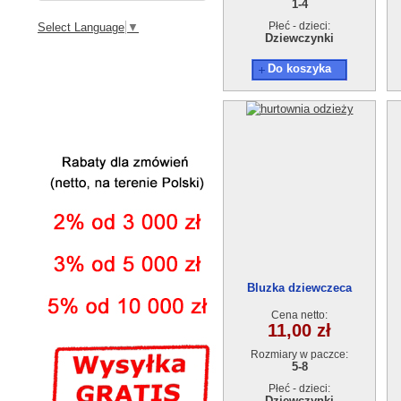
1-4
Płeć - dzieci:
Select Language
▼
Dziewczynki
Do koszyka
Bluzka dziewczeca
AT17875-1 (5-8L) 4szt
Cena netto:
11,00 zł
Rozmiary w paczce:
5-8
Płeć - dzieci:
Dziewczynki