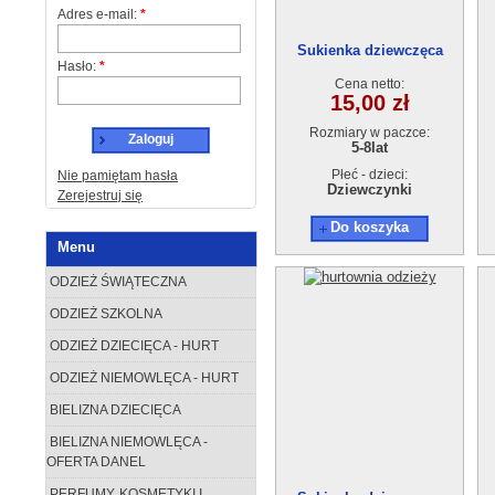
Adres e-mail:
*
Sukienka dziewczęca
Hasło:
*
117870-1(5-8) 4szt.
Cena netto:
15,00 zł
Rozmiary w paczce:
Zaloguj
5-8lat
Płeć - dzieci:
Nie pamiętam hasła
Dziewczynki
Zerejestruj się
Do koszyka
Menu
ODZIEŻ ŚWIĄTECZNA
ODZIEŻ SZKOLNA
ODZIEŻ DZIECIĘCA - HURT
ODZIEŻ NIEMOWLĘCA - HURT
BIELIZNA DZIECIĘCA
BIELIZNA NIEMOWLĘCA -
OFERTA DANEL
PERFUMY, KOSMETYKI I