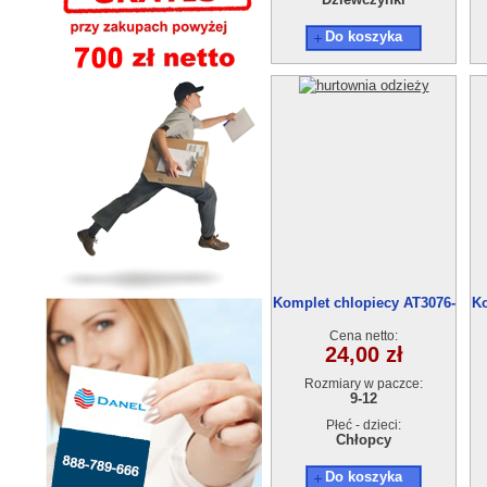
Do koszyka
Komplet chlopiecy AT3076-
Ko
2 (9-12L) 4szt.
Cena netto:
24,00 zł
Rozmiary w paczce:
9-12
Płeć - dzieci:
Chłopcy
Do koszyka