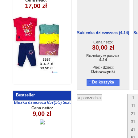
Cena netto:
Cena netto:
270625-2(6-16)
5557(3-6) 4szt
17,00 zł
18,00 zł
6szt
Sukienka dziewczeca (4-14)
Su
ACC2403-3
Cena netto:
30,00 zł
Rozmiary w paczce:
4-14
Płeć - dzieci:
Dziewczynki
Do koszyka
Bestseller
« poprzednia
1
Bluzka dziecieca 657(1-5) 5szt
11
Cena netto:
9,00 zł
21
31
41
51