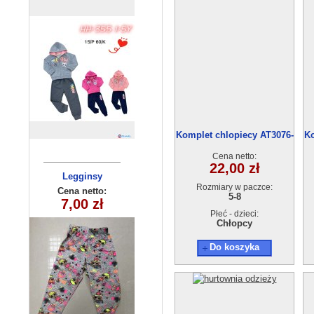
Komplet chlopiecy AT3076-
Ko
1 (5-8L) 4szt.
Cena netto:
22,00 zł
Legginsy
Bluzka
Rozmiary w paczce:
dziewczęce
dziecięca
Cena netto:
Cena netto:
5-8
YL-866A3(8-16)
12,00 zł
7,00 zł
(4-8) 5szt
5 szt
Płeć - dzieci:
Chłopcy
Do koszyka