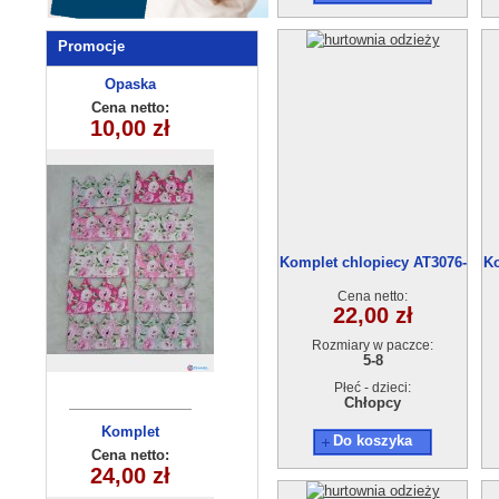
Promocje
Opaska
Bluzka
dziewczęca
dziecięca
Cena netto:
Cena netto:
270625-2(6-16)
10,00 zł
18,00 zł
250510-4
6szt
Komplet chlopiecy AT3076-
Ko
1 (5-8L) 4szt.
Cena netto:
22,00 zł
Rozmiary w paczce:
5-8
Płeć - dzieci:
Chłopcy
Komplet
Bluzka
Do koszyka
chłopięca
dziecięcy
Cena netto:
Cena netto:
24,00 zł
HH-355(1-5)
7,00 zł
(1-4) 4szt
15szt