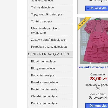
Szaliki dziecięce
T-shirty dziecięce
Do koszyka
Topy, koszulki dziecięce
Tuniki dziecięce
Ubrania eleganckie i
świąteczne
Zestawy ubrań dziecięcych
Pozostała odzież dziecięca
ODZIEŻ NIEMOWLĘCA - HURT
Bluzki niemowlęce
Sukienka dziecięca 
Bluzy niemowlęce
54(3-8) 6szt
Cena netto:
Body niemowlęce
28,00 zł
Bolerka niemowlęce
Rozmiary w pacz
3-8
Buciki dla niemowląt
Płeć - dzieci:
Chustki niemowlęce
Dziewczynki
Kominy niemowlęce
Do koszyka