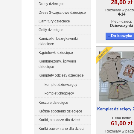
28,00 zł
Dresy dziecięce
Rozmiary w pacz
Dresy 3-częściowe dziecięce
4-14
Garnitury dziecięce
Płeć - dzieci:
Dziewczynki
Golfy dziecięce
Do koszyka
Kamizelki, bezrękawniki
dziecięce
Kąpielówki dziecięce
Kombinezony, śpiworki
dziecięce
Komplety odzieży dziecięcej
komplet dziewczęcy
komplet chłopięcy
Koszule dziecięce
Komplet dziecięcy 
Krótkie spodenki dziecięce
61(4-14) 6szt
Cena netto:
Kurtki, płaszcze dla dzieci
61,00 zł
Kurtki bawełniane dla dzieci
Rozmiary w pacz