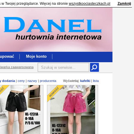
s w Twojej przeglądarce. Więcej na stronie
wszystkoociasteczkach.pl
Zamknij
kupować
Moje konto
iwarka zaawansowana
y dodania
|
ceny
|
nazwy
|
producenta
Wyświetlaj:
kafelki
|
lista