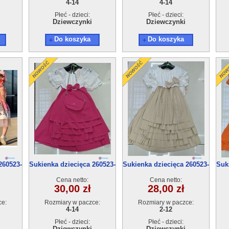
4-14
4-14
Płeć - dzieci:
Płeć - dzieci:
Dziewczynki
Dziewczynki
Do koszyka
Do koszyka
260523-
Sukienka dziecięca 260523-
Sukienka dziecięca 260523-
Suk
55(4-14) 6szt
53(2-12) 6szt
Cena netto:
Cena netto:
30,00 zł
28,00 zł
ce:
Rozmiary w paczce:
Rozmiary w paczce:
4-14
2-12
Płeć - dzieci:
Płeć - dzieci:
Dziewczynki
Dziewczynki