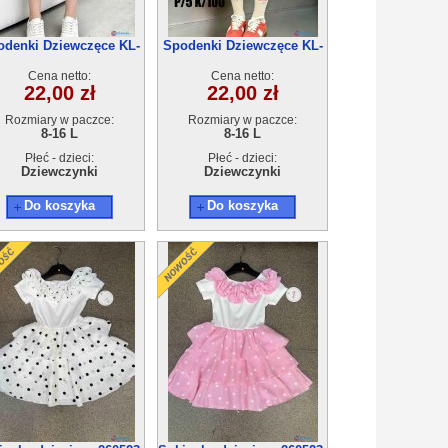
odenki Dziewczęce KL-
Spodenki Dziewczęce KL-
1231A (8-16) 5szt
1231C (8-16) 5szt
Cena netto:
Cena netto:
22,00 zł
22,00 zł
Rozmiary w paczce:
Rozmiary w paczce:
8-16 L
8-16 L
Płeć - dzieci:
Płeć - dzieci:
Dziewczynki
Dziewczynki
Do koszyka
Do koszyka