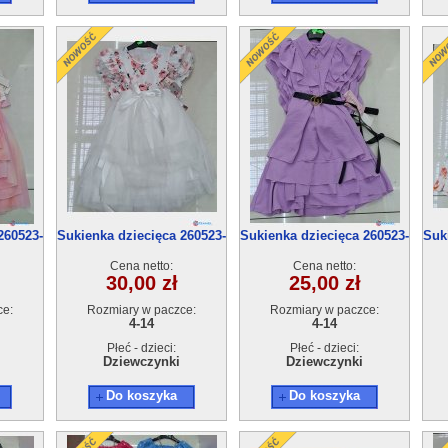
260523-
Sukienka dziecięca 260523-
Sukienka dziecięca 260523-
Suk
53(4-14) 6szt
53(4-14) 6szt
Cena netto:
Cena netto:
30,00 zł
25,00 zł
ce:
Rozmiary w paczce:
Rozmiary w paczce:
4-14
4-14
Płeć - dzieci:
Płeć - dzieci:
Dziewczynki
Dziewczynki
Do koszyka
Do koszyka