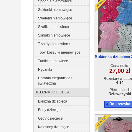
Spodnie niemowlęce
Sukienki niemowlęce
Sweterki niemowlęce
Szaliki niemowlęce
Śliniaki niemowlęce
T-shirty niemowlęce
Topy, koszulki niemowlęce
Sukienka dziecięca 
Tuniki niemowlęce
50(4-14) 6szt
Cena netto:
Ręczniki
27,00 zł
Ubrania elegantckie i
Rozmiary w pacz
4-14
świąteczna
Płeć - dzieci:
BIELIZNA DZIECIĘCA
Dziewczynki
Bielizna dziecięca
Do koszyka
Body dziecięce
Getry dziecięce
Kalesony dziecięce