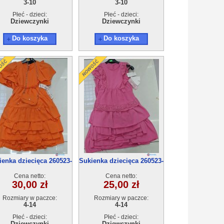
3-10
3-10
Płeć - dzieci:
Płeć - dzieci:
Dziewczynki
Dziewczynki
Do koszyka
Do koszyka
ienka dziecięca 260523-
Sukienka dziecięca 260523-
55(4-14) 6szt
55(4-14) 6szt
Cena netto:
Cena netto:
30,00 zł
25,00 zł
Rozmiary w paczce:
Rozmiary w paczce:
4-14
4-14
Płeć - dzieci:
Płeć - dzieci:
Dziewczynki
Dziewczynki