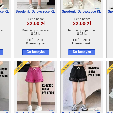
ce KL-
Spodenki Dziewczęce KL-
Spodenki Dziewczęce KL-
Sp
zt
1232D (8-16) 5szt
1231D (8-16) 5szt
Cena netto:
Cena netto:
22,00 zł
22,00 zł
ce:
Rozmiary w paczce:
Rozmiary w paczce:
8-16 L
8-16 L
Płeć - dzieci:
Płeć - dzieci:
Dziewczynki
Dziewczynki
Do koszyka
Do koszyka