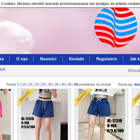
ików Cookies. Możesz określić warunki przechowywania lub dostępu do plików cookie
ka
O nas
Nowości
Kontakt
Regulamin
Jak 
Hurt
Wyszuk
Pokaż
5
|
10
|
15
|
20
|
25
|
30
|
35
|
40
|
45
|
50
produktów na stronie
Sortuj wg:
dat