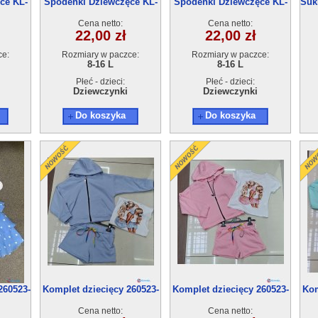
ce KL-
Spodenki Dziewczęce KL-
Spodenki Dziewczęce KL-
Suk
zt
1233C (8-16) 5szt
1233A (8-16) 5szt
Cena netto:
Cena netto:
22,00 zł
22,00 zł
ce:
Rozmiary w paczce:
Rozmiary w paczce:
8-16 L
8-16 L
Płeć - dzieci:
Płeć - dzieci:
Dziewczynki
Dziewczynki
Do koszyka
Do koszyka
260523-
Komplet dziecięcy 260523-
Komplet dziecięcy 260523-
Kom
62(4-14) 6szt
62(4-14) 6szt
Cena netto:
Cena netto: