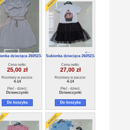
ienka dziecięca 260523-
Sukienka dziecięca 260523-
50(4-14) 6szt
50(4-14) 6szt
Cena netto:
Cena netto:
25,00 zł
27,00 zł
Rozmiary w paczce:
Rozmiary w paczce:
4-14
4-14
Płeć - dzieci:
Płeć - dzieci:
Dziewczynki
Dziewczynki
Do koszyka
Do koszyka