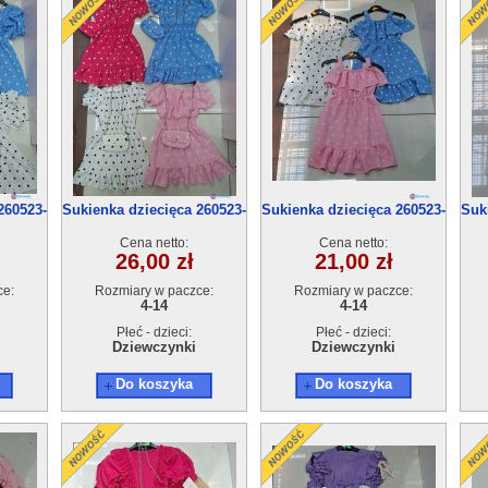
260523-
Sukienka dziecięca 260523-
Sukienka dziecięca 260523-
Suk
50(4-14) 6szt
50(4-14) 6szt
Cena netto:
Cena netto:
26,00 zł
21,00 zł
ce:
Rozmiary w paczce:
Rozmiary w paczce:
4-14
4-14
Płeć - dzieci:
Płeć - dzieci:
Dziewczynki
Dziewczynki
Do koszyka
Do koszyka