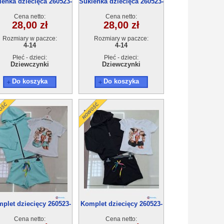
ienka dziecięca 260523-
Sukienka dziecięca 260523-
61(4-14) 6szt
61(4-14) 6szt
Cena netto:
Cena netto:
28,00 zł
28,00 zł
Rozmiary w paczce:
Rozmiary w paczce:
4-14
4-14
Płeć - dzieci:
Płeć - dzieci:
Dziewczynki
Dziewczynki
Do koszyka
Do koszyka
plet dziecięcy 260523-
Komplet dziecięcy 260523-
62(4-14) 6szt
62(4-14) 6szt
Cena netto:
Cena netto: