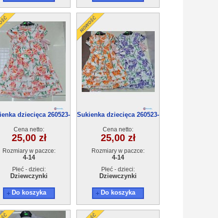
ienka dziecięca 260523-
Sukienka dziecięca 260523-
52(4-14) 6szt
51(4-14) 6szt
Cena netto:
Cena netto:
25,00 zł
25,00 zł
Rozmiary w paczce:
Rozmiary w paczce:
4-14
4-14
Płeć - dzieci:
Płeć - dzieci:
Dziewczynki
Dziewczynki
Do koszyka
Do koszyka