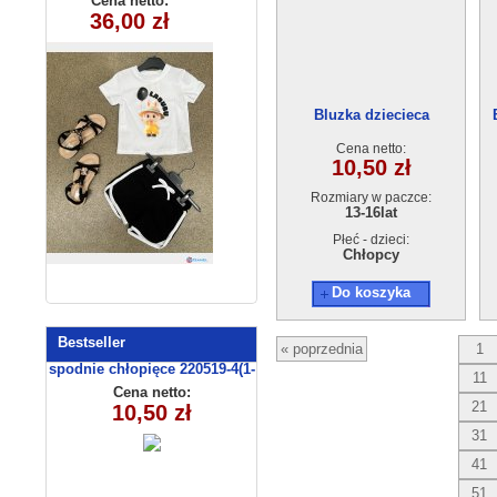
Cena netto:
Cena netto:
36,00 zł
22,00 zł
(3-10 ) 5szt
260625-30
(3/4-13/14)
6szt
Bluzka dziecieca
grana4242-3 (13-16）4szt
Cena netto:
10,50 zł
Rozmiary w paczce:
13-16lat
Płeć - dzieci:
Chłopcy
Do koszyka
Bestseller
« poprzednia
1
spodnie chłopięce 220519-4(1-
11
4) 4 szt
Cena netto:
21
10,50 zł
31
41
51