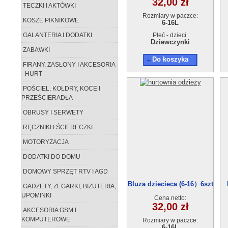
32,00 zł
TECZKI I AKTÓWKI
Rozmiary w paczce:
KOSZE PIKNIKOWE
6-16L
GALANTERIA I DODATKI
Płeć - dzieci:
Dziewczynki
ZABAWKI
Do koszyka
FIRANY, ZASŁONY I AKCESORIA
- HURT
POŚCIEL, KOŁDRY, KOCE I
PRZEŚCIERADŁA
OBRUSY I SERWETY
RĘCZNIKI I ŚCIERECZKI
MOTORYZACJA
DODATKI DO DOMU
DOMOWY SPRZĘT RTV I AGD
Bluza dziecieca (6-16）6szt
GADŻETY, ZEGARKI, BIŻUTERIA,
UPOMINKI
Cena netto:
32,00 zł
AKCESORIA GSM I
KOMPUTEROWE
Rozmiary w paczce:
6-16L