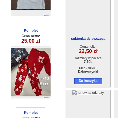
Komplety
Komplet
dziecięcy
dziecięce
Cena netto:
Cena netto:
sukienka dziewczęca
25,00 zł
29,00 zł
(5-14 ) 5szt
(4-10) 5szt
23653-1(7-10)4szt
Cena netto:
22,50 zł
Rozmiary w paczce:
7-10L
Płeć - dzieci:
Dziewczynki
Do koszyka
Komplety
Komplet
dziecięcy
dziecięce