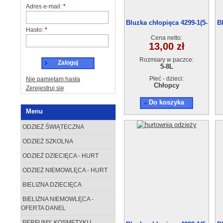
Adres e-mail:
*
Bluzka chłopięca 4299-1(5-
B
Hasło:
*
8) 4szt
Cena netto:
13,00 zł
Rozmiary w paczce:
Zaloguj
5-8L
Płeć - dzieci:
Nie pamiętam hasła
Chłopcy
Zerejestruj się
Do koszyka
Menu
ODZIEŻ ŚWIĄTECZNA
ODZIEŻ SZKOLNA
ODZIEŻ DZIECIĘCA - HURT
ODZIEŻ NIEMOWLĘCA - HURT
BIELIZNA DZIECIĘCA
BIELIZNA NIEMOWLĘCA -
OFERTA DANEL
PERFUMY, KOSMETYKI I