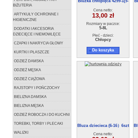
Bluzka chłopięca 4299-1(5-
B
BIŻUTERIA
8) 4szt
Cena netto:
ARTYKUŁY OCHRONNE I
13,00 zł
HIGIENICZNE
Rozmiary w paczce:
5-8L
DODATKI I AKCESORIA
DZIECIĘCE I NIEMOWLĘCE
Płeć - dzieci:
Chłopcy
CZAPKI I NAKRYCIA GŁOWY
Do koszyka
KURTKI I PŁASZCZE
ODZIEŻ DAMSKA
ODZIEŻ MĘSKA
ODZIEŻ CIĄŻOWA
RAJSTOPY I POŃCZOCHY
BIELIZNA DAMSKA
BIELIZNA MĘSKA
ODZIEŻ ROBOCZA I DO KUCHNI
TOREBKI, TORBY I PLECAKI
Bluza dziecieca (6-16）6szt
Bl
WALIZKI
Cena netto: