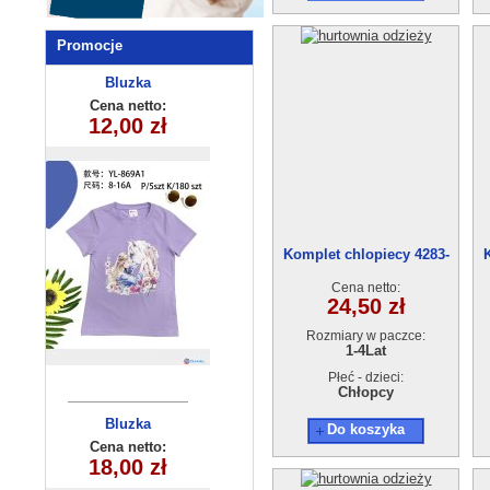
Promocje
Komplet
Bluzka
niemowlęcy
dziecięca
Cena netto:
Cena netto:
YL-869A1(8-16)
93305 (74-92)
12,00 zł
54,50 zł
5 szt
4szt
Komplet chlopiecy 4283-
0(1-4) 4szt
Cena netto:
24,50 zł
Rozmiary w paczce:
1-4Lat
Płeć - dzieci:
Chłopcy
Bluzka
Bluza
Do koszyka
dziewczęca
dziecięca
Cena netto:
Cena netto:
270625-2(6-16)
290525-BB509
18,00 zł
18,00 zł
(8-16) 10szt
6szt