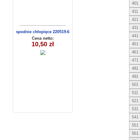
401
411
421
431
spodnie chłopięce 220519-6
441
(1- 4) 4 szt
Cena netto:
10,50 zł
451
461
471
481
491
501
511
521
531
541
551
561