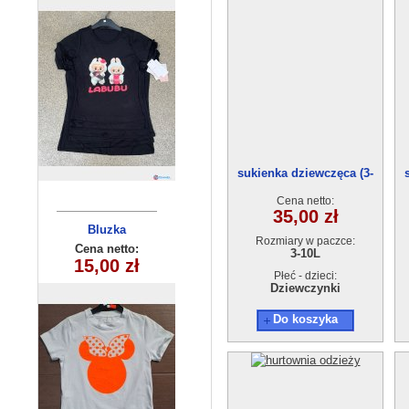
sukienka dziewczęca (3-
10)5szt
Cena netto:
35,00 zł
Bluzka
Bluzka
Rozmiary w paczce:
dziewczęca
dziecięca
Cena netto:
Cena netto:
3-10L
260625-36(6-16)
180626-9(6-16)
15,00 zł
15,00 zł
Płeć - dzieci:
6szt
6szt
Dziewczynki
Do koszyka