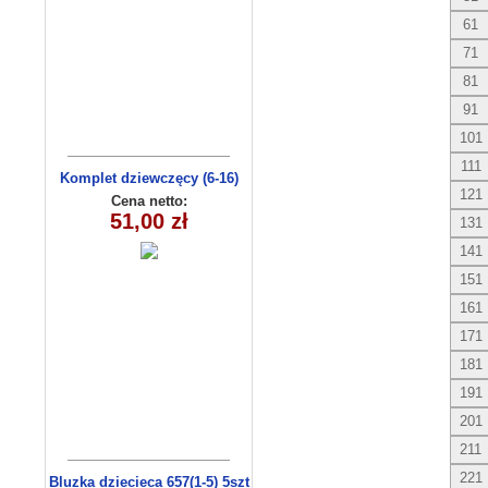
61
71
81
91
101
111
Komplet dziewczęcy (6-16)
121
8159
Cena netto:
51,00 zł
131
141
151
161
171
181
191
201
211
221
Bluzka dziecieca 657(1-5) 5szt