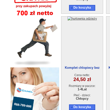
Do koszyka
Komplet chlopiecy bez
4283-0(1-4) 4szt
Cena netto:
24,50 zł
Rozmiary w paczce:
1-4Lat
Płeć - dzieci:
Chłopcy
Do koszyka