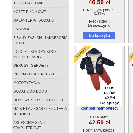
46,50 zł
TECZKI I AKTÓWKI
Rozmiary w paczce:
KOSZE PIKNIKOWE
6-12m
GALANTERIA I DODATKI
Płeć - dzieci:
Dziewczynki
ZABAWKI
Do koszyka
FIRANY, ZASŁONY I AKCESORIA
- HURT
POŚCIEL, KOŁDRY, KOCE I
PRZEŚCIERADŁA
OBRUSY I SERWETY
RĘCZNIKI I ŚCIERECZKI
MOTORYZACJA
DODATKI DO DOMU
DOMOWY SPRZĘT RTV I AGD
komplet niemowlecy
GADŻETY, ZEGARKI, BIŻUTERIA,
ocieplane 6989
UPOMINKI
Cena netto:
42,50 zł
AKCESORIA GSM I
KOMPUTEROWE
Rozmiary w paczce: