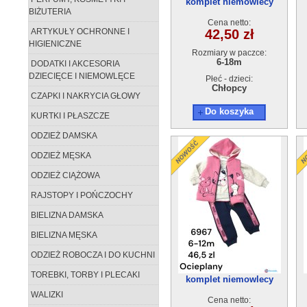
komplet niemowlecy
BIŻUTERIA
ocieplane 6987
Cena netto:
ARTYKUŁY OCHRONNE I
42,50 zł
HIGIENICZNE
Rozmiary w paczce:
6-18m
DODATKI I AKCESORIA
DZIECIĘCE I NIEMOWLĘCE
Płeć - dzieci:
Chłopcy
CZAPKI I NAKRYCIA GŁOWY
Do koszyka
KURTKI I PŁASZCZE
ODZIEŻ DAMSKA
ODZIEŻ MĘSKA
ODZIEŻ CIĄŻOWA
RAJSTOPY I POŃCZOCHY
BIELIZNA DAMSKA
BIELIZNA MĘSKA
ODZIEŻ ROBOCZA I DO KUCHNI
TOREBKI, TORBY I PLECAKI
komplet niemowlecy
ocieplane 6967
WALIZKI
Cena netto: