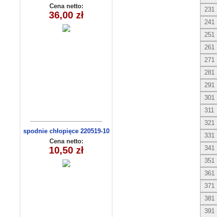
36msc) C3009-1
Cena netto:
231
36,00 zł
241
251
261
271
281
291
301
311
321
spodnie chłopięce 220519-10
331
(1-4)
Cena netto:
341
10,50 zł
351
361
371
381
391