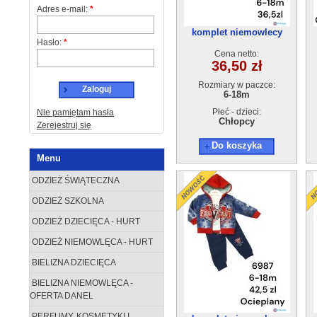
Adres e-mail:
*
komplet niemowlecy
Hasło:
*
ocieplane 6800
Cena netto:
36,50 zł
Rozmiary w paczce:
Zaloguj
6-18m
Płeć - dzieci:
Nie pamiętam hasła
Chłopcy
Zerejestruj się
Do koszyka
Menu
ODZIEŻ ŚWIĄTECZNA
ODZIEŻ SZKOLNA
ODZIEŻ DZIECIĘCA - HURT
ODZIEŻ NIEMOWLĘCA - HURT
BIELIZNA DZIECIĘCA
BIELIZNA NIEMOWLĘCA -
OFERTA DANEL
PERFUMY, KOSMETYKI I