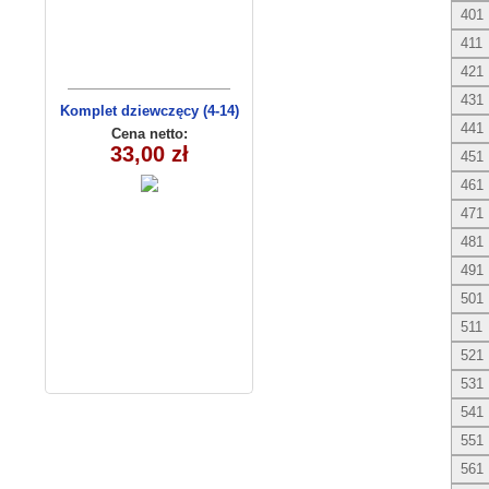
401
411
421
431
Komplet dziewczęcy (4-14)
441
EAJ0605
Cena netto:
33,00 zł
451
461
471
481
491
501
511
521
531
541
551
561