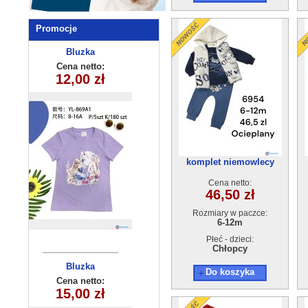
Promocje
Opaska
Bluzka
dziecięca
dziecięca
Cena netto:
Cena netto:
YL-869A1(8-16)
12,00 zł
10,00 zł
250510-4
5 szt
komplet niemowlecy
ocieplane 6954
Cena netto:
46,50 zł
Rozmiary w paczce:
6-12m
Płeć - dzieci:
Chłopcy
Komplet
Bluzka
Do koszyka
dziewczęca
dziecięcy
Cena netto:
Cena netto:
HH-358(8-16)
15,00 zł
29,00 zł
(4-14) 6szt
10szt