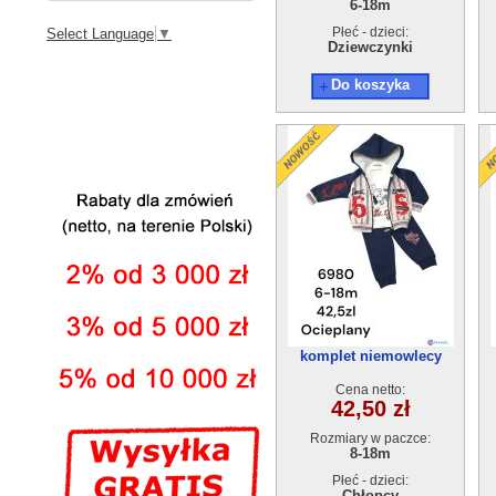
6-18m
Płeć - dzieci:
Select Language
▼
Dziewczynki
Do koszyka
komplet niemowlecy
ocieplane 6980
Cena netto:
42,50 zł
Rozmiary w paczce:
8-18m
Płeć - dzieci:
Chłopcy