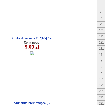
61
71
81
91
101
111
Bluzka dziecieca 657(1-5) 5szt
Cena netto:
121
9,00 zł
131
141
151
161
171
181
191
201
211
Sukienka niemowlęca (6-
221