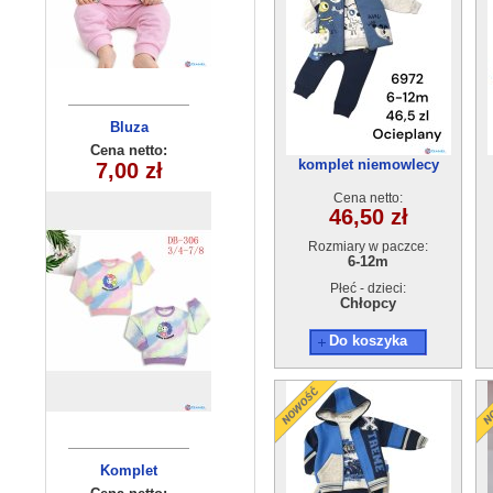
Komplet
Bluza
dziewczęcy
dziecięca
Cena netto:
Cena netto:
komplet niemowlecy
290525-DB306
41,00 zł
(6-16) 6szt
7,00 zł
ocieplane 6972
(3-8) 10szt
Cena netto:
46,50 zł
Rozmiary w paczce:
6-12m
Płeć - dzieci:
Chłopcy
Do koszyka
Komplet
Spodnie
dziewczęcy
dziecięce