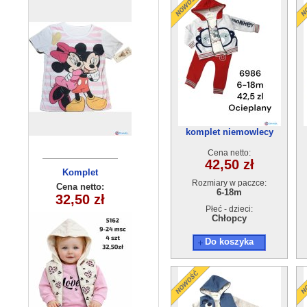
komplet niemowlecy
ocieplane 6986
Cena netto:
42,50 zł
Komplet
Komplet
Rozmiary w paczce:
niemowlęcy
niemowlęcy
Cena netto:
Cena netto:
6-18m
5586 (9-24m)
32,50 zł
17,00 zł
5162 (9-24)
4szt
4szt
Płeć - dzieci:
Chłopcy
Do koszyka