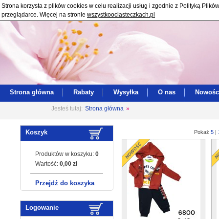
Strona korzysta z plików cookies w celu realizacji usług i zgodnie z Polityką Pl
przeglądarce. Więcej na stronie
wszystkoociasteczkach.pl
Strona główna
Rabaty
Wysyłka
O nas
Nowośc
Jesteś tutaj:
Strona główna
»
Koszyk
Pokaż
5
|
Produktów w koszyku:
0
Wartość:
0,00 zł
Przejdź do koszyka
Logowanie