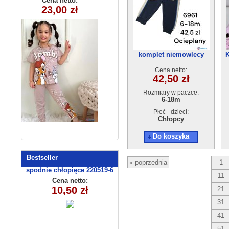
Cena netto:
Cena netto:
315-10(3-10)
23,00 zł
18,00 zł
KL-1057B
5szt
komplet niemowlecy
K
ocieplane 6961
Cena netto:
42,50 zł
Rozmiary w paczce:
6-18m
Płeć - dzieci:
Chłopcy
Do koszyka
Bestseller
« poprzednia
1
spodnie chłopięce 220519-6
11
(1- 4) 4 szt
Cena netto:
10,50 zł
21
31
41
51