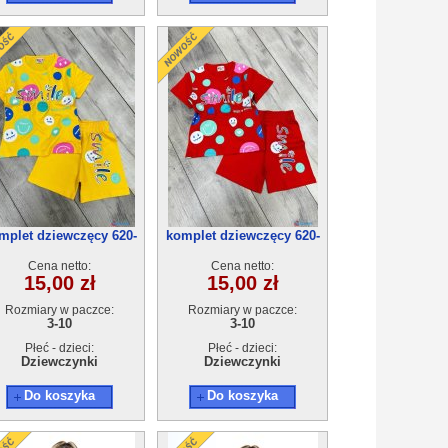
mplet dziewczęcy 620-
komplet dziewczęcy 620-
4(3-10) 5szt
4(3-10) 5szt
Cena netto:
Cena netto:
15,00 zł
15,00 zł
Rozmiary w paczce:
Rozmiary w paczce:
3-10
3-10
Płeć - dzieci:
Płeć - dzieci:
Dziewczynki
Dziewczynki
Do koszyka
Do koszyka