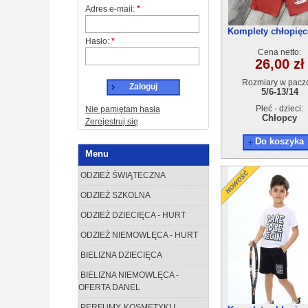
Adres e-mail:
*
Komplety chłopięc
Hasło:
*
21(5/6-13/14) 5s
Cena netto:
26,00 zł
Rozmiary w pacz
Zaloguj
5/6-13/14
Płeć - dzieci:
Nie pamiętam hasła
Chłopcy
Zerejestruj się
Do koszyka
Menu
ODZIEŻ ŚWIĄTECZNA
ODZIEŻ SZKOLNA
ODZIEŻ DZIECIĘCA - HURT
ODZIEŻ NIEMOWLĘCA - HURT
BIELIZNA DZIECIĘCA
BIELIZNA NIEMOWLĘCA -
OFERTA DANEL
PERFUMY, KOSMETYKI I