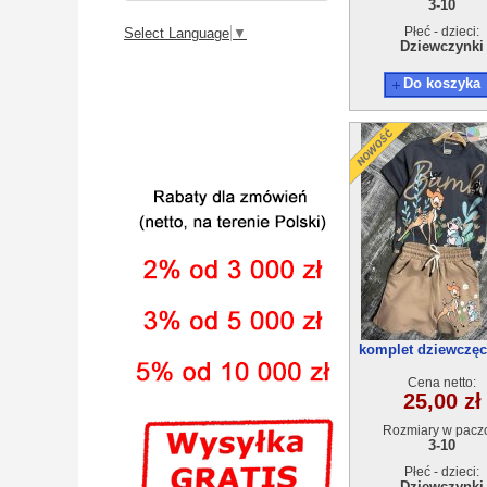
3-10
Płeć - dzieci:
Select Language
▼
Dziewczynki
Do koszyka
komplet dziewczęc
9(3-10) 5szt
Cena netto:
25,00 zł
Rozmiary w pacz
3-10
Płeć - dzieci:
Dziewczynki