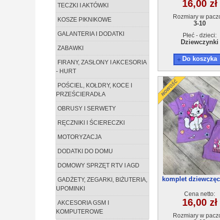
16,00 zł
TECZKI I AKTÓWKI
Rozmiary w pacz
KOSZE PIKNIKOWE
3-10
GALANTERIA I DODATKI
Płeć - dzieci:
Dziewczynki
ZABAWKI
Do koszyka
FIRANY, ZASŁONY I AKCESORIA
- HURT
POŚCIEL, KOŁDRY, KOCE I
PRZEŚCIERADŁA
OBRUSY I SERWETY
RĘCZNIKI I ŚCIERECZKI
MOTORYZACJA
DODATKI DO DOMU
DOMOWY SPRZĘT RTV I AGD
komplet dziewczęc
GADŻETY, ZEGARKI, BIŻUTERIA,
11(3-10) 5szt
UPOMINKI
Cena netto:
16,00 zł
AKCESORIA GSM I
KOMPUTEROWE
Rozmiary w pacz