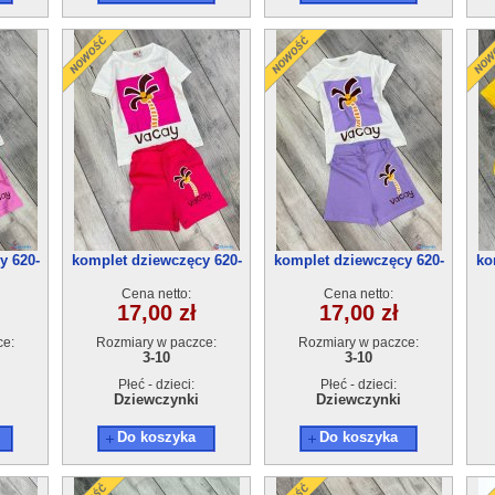
y 620-
komplet dziewczęcy 620-
komplet dziewczęcy 620-
ko
5(3-10) 5szt
5(3-10) 5szt
Cena netto:
Cena netto:
17,00 zł
17,00 zł
ce:
Rozmiary w paczce:
Rozmiary w paczce:
3-10
3-10
Płeć - dzieci:
Płeć - dzieci:
Dziewczynki
Dziewczynki
Do koszyka
Do koszyka