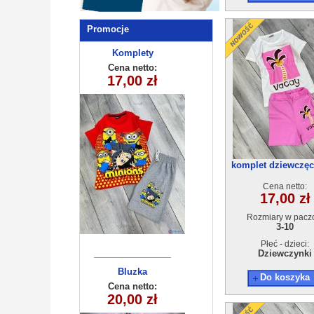
Promocje
Komplety
Sukienka
dziewczęca
dziecięce
Cena netto:
Cena netto:
250510-3 (3-10
17,00 zł
27,00 zł
(4-14 ) 6szt
) 5szt
komplet dziewczęc
5(3-10) 5szt
Cena netto:
17,00 zł
Rozmiary w pacz
3-10
Płeć - dzieci:
Dziewczynki
Komplety
Bluzka
Do koszyka
dziewczęca
dziecięce
Cena netto:
Cena netto:
20,00 zł
29,00 zł
(5-14 ) 5szt
(6-16) 6szt