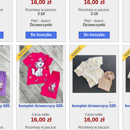
16,00 zł
16,00 zł
ce:
Rozmiary w paczce:
Rozmiary w paczce:
3-10
3-10
Płeć - dzieci:
Płeć - dzieci:
Dziewczynki
Dziewczynki
Do koszyka
Do koszyka
y 620-
komplet dziewczęcy 620-
komplet dziewczęcy 620-
ko
11(3-10) 5szt
10(3-10) 5szt
Cena netto:
Cena netto:
16,00 zł
16,00 zł
ce:
Rozmiary w paczce:
Rozmiary w paczce: