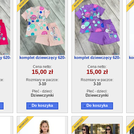
y 620-
komplet dziewczęcy 620-
komplet dziewczęcy 620-
ko
4(3-10) 5szt
4(3-10) 5szt
Cena netto:
Cena netto:
15,00 zł
15,00 zł
ce:
Rozmiary w paczce:
Rozmiary w paczce:
3-10
3-10
Płeć - dzieci:
Płeć - dzieci:
Dziewczynki
Dziewczynki
Do koszyka
Do koszyka