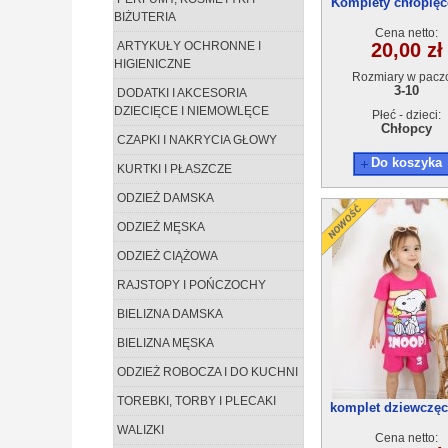
Komplety chłopięc
BIŻUTERIA
20(3-10) 5szt
Cena netto:
ARTYKUŁY OCHRONNE I
20,00 zł
HIGIENICZNE
Rozmiary w pacz
3-10
DODATKI I AKCESORIA
DZIECIĘCE I NIEMOWLĘCE
Płeć - dzieci:
Chłopcy
CZAPKI I NAKRYCIA GŁOWY
Do koszyka
KURTKI I PŁASZCZE
ODZIEŻ DAMSKA
ODZIEŻ MĘSKA
ODZIEŻ CIĄŻOWA
RAJSTOPY I POŃCZOCHY
BIELIZNA DAMSKA
BIELIZNA MĘSKA
ODZIEŻ ROBOCZA I DO KUCHNI
TOREBKI, TORBY I PLECAKI
komplet dziewczęc
12(3-10) 5szt
WALIZKI
Cena netto: