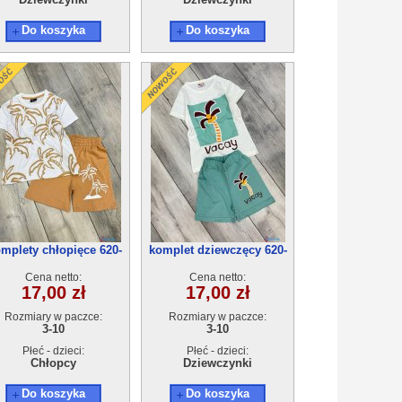
Do koszyka
Do koszyka
mplety chłopięce 620-
komplet dziewczęcy 620-
6(3-10) 5szt
5(3-10) 5szt
Cena netto:
Cena netto:
17,00 zł
17,00 zł
Rozmiary w paczce:
Rozmiary w paczce:
3-10
3-10
Płeć - dzieci:
Płeć - dzieci:
Chłopcy
Dziewczynki
Do koszyka
Do koszyka