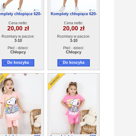
mplety chłopięce 620-
Komplety chłopięce 620-
20(3-10) 5szt
20(3-10) 5szt
Cena netto:
Cena netto:
20,00 zł
20,00 zł
Rozmiary w paczce:
Rozmiary w paczce:
3-10
3-10
Płeć - dzieci:
Płeć - dzieci:
Chłopcy
Chłopcy
Do koszyka
Do koszyka