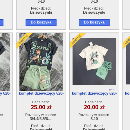
3-10
3-10
Płeć - dzieci:
Płeć - dzieci:
Dziewczynki
Dziewczynki
Do koszyka
Do koszyka
y 620-
komplet dziewczęcy 620-
komplet dziewczęcy 620-
ko
9(3-10) 6szt
8(3-10) 5szt
Cena netto:
Cena netto:
25,00 zł
20,00 zł
ce:
Rozmiary w paczce:
Rozmiary w paczce:
3/4-4/5-5/6-...
3-10
Płeć - dzieci:
Płeć - dzieci:
Dziewczynki
Dziewczynki