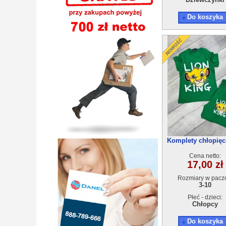
Do koszyka
Komplety chłopięc
7(3-10) 5szt
Cena netto:
17,00 zł
Rozmiary w pacz
3-10
Płeć - dzieci:
Chłopcy
Do koszyka