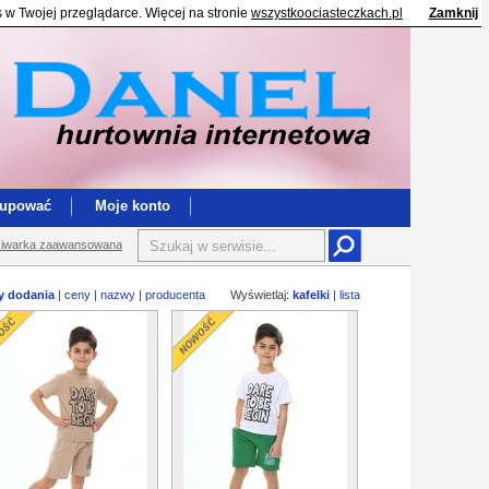
s w Twojej przeglądarce. Więcej na stronie
wszystkoociasteczkach.pl
Zamknij
kupować
Moje konto
iwarka zaawansowana
y dodania
|
ceny
|
nazwy
|
producenta
Wyświetlaj:
kafelki
|
lista