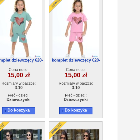
mplet dziewczęcy 620-
komplet dziewczęcy 620-
3(3-10) 5szt
3(3-10) 5szt
Cena netto:
Cena netto:
15,00 zł
15,00 zł
Rozmiary w paczce:
Rozmiary w paczce:
3-10
3-10
Płeć - dzieci:
Płeć - dzieci:
Dziewczynki
Dziewczynki
Do koszyka
Do koszyka