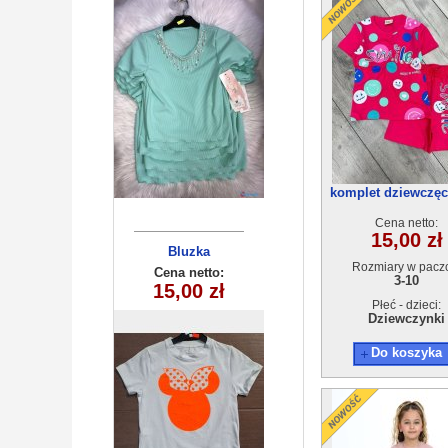
komplet dziewczęc
4(3-10) 5szt
Cena netto:
15,00 zł
Bluzka
Bluzka
Rozmiary w pacz
dziecięca
dziecięca
Cena netto:
Cena netto:
3-10
180626-28(6-16)
180626-9(6-16)
15,00 zł
18,00 zł
6szt
6szt
Płeć - dzieci:
Dziewczynki
Do koszyka