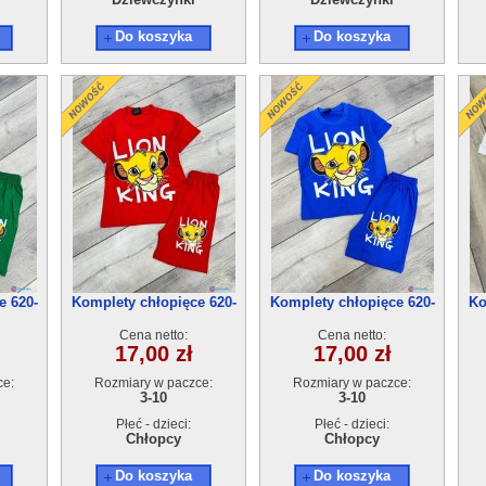
Do koszyka
Do koszyka
e 620-
Komplety chłopięce 620-
Komplety chłopięce 620-
Ko
7(3-10) 5szt
7(3-10) 5szt
Cena netto:
Cena netto:
17,00 zł
17,00 zł
ce:
Rozmiary w paczce:
Rozmiary w paczce:
3-10
3-10
Płeć - dzieci:
Płeć - dzieci:
Chłopcy
Chłopcy
Do koszyka
Do koszyka