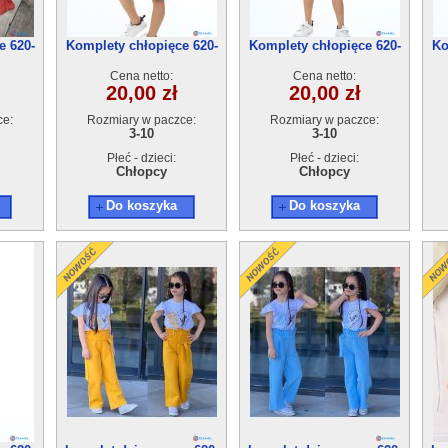
e 620-
Komplety chłopięce 620-
Komplety chłopięce 620-
Ko
zt
20(3-10) 5szt
20(3-10) 5szt
Cena netto:
Cena netto:
20,00 zł
20,00 zł
ce:
Rozmiary w paczce:
Rozmiary w paczce:
3-10
3-10
Płeć - dzieci:
Płeć - dzieci:
Chłopcy
Chłopcy
Do koszyka
Do koszyka