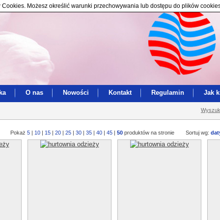
ików Cookies. Możesz określić warunki przechowywania lub dostępu do plików cookie
ka
O nas
Nowości
Kontakt
Regulamin
Jak 
Wyszuk
Pokaż
5
|
10
|
15
|
20
|
25
|
30
|
35
|
40
|
45
|
50
produktów na stronie
Sortuj wg:
dat