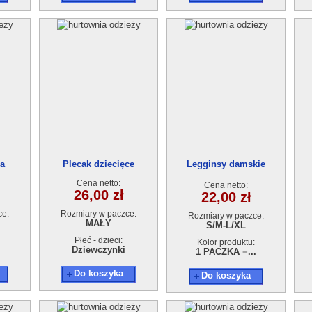
ca
Plecak dziecięce
Legginsy damskie
AA210415-2391
Cena netto:
Cena netto:
26,00 zł
22,00 zł
ce:
Rozmiary w paczce:
Rozmiary w paczce:
MAŁY
S/M-L/XL
Płeć - dzieci:
Kolor produktu:
Dziewczynki
1 PACZKA =...
Do koszyka
Do koszyka