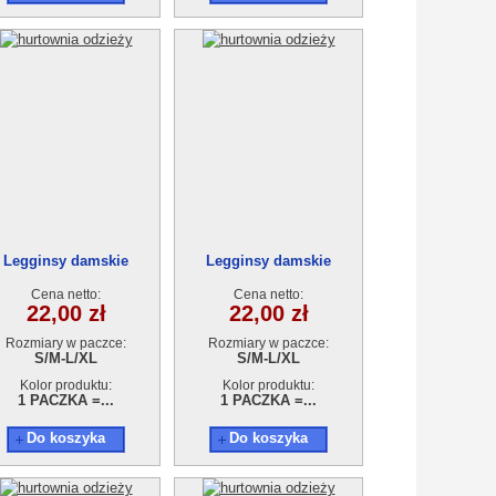
Legginsy damskie
Legginsy damskie
AA210415-2391
AA210415-2401
Cena netto:
Cena netto:
22,00 zł
22,00 zł
Rozmiary w paczce:
Rozmiary w paczce:
S/M-L/XL
S/M-L/XL
Kolor produktu:
Kolor produktu:
1 PACZKA =...
1 PACZKA =...
Do koszyka
Do koszyka