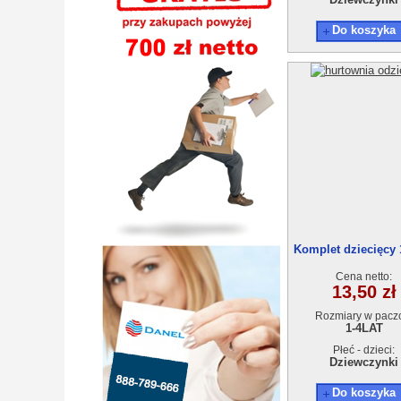
Do koszyka
Komplet dziecięcy 
0(1-4)4szt
Cena netto:
13,50 zł
Rozmiary w pacz
1-4LAT
Płeć - dzieci:
Dziewczynki
Do koszyka