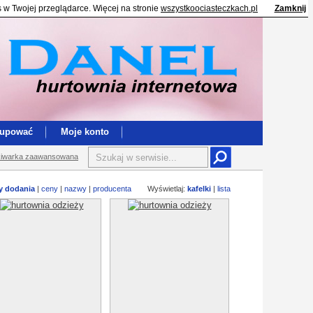
s w Twojej przeglądarce. Więcej na stronie
wszystkoociasteczkach.pl
Zamknij
kupować
Moje konto
iwarka zaawansowana
y dodania
|
ceny
|
nazwy
|
producenta
Wyświetlaj:
kafelki
|
lista