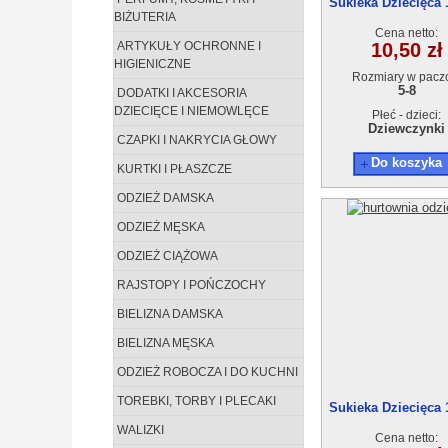
Sukieka Dziecięca 
BIŻUTERIA
1(5-8) 4szt
Cena netto:
ARTYKUŁY OCHRONNE I
10,50 zł
HIGIENICZNE
Rozmiary w pacz
5-8
DODATKI I AKCESORIA
DZIECIĘCE I NIEMOWLĘCE
Płeć - dzieci:
Dziewczynki
CZAPKI I NAKRYCIA GŁOWY
Do koszyka
KURTKI I PŁASZCZE
ODZIEŻ DAMSKA
ODZIEŻ MĘSKA
ODZIEŻ CIĄŻOWA
RAJSTOPY I POŃCZOCHY
BIELIZNA DAMSKA
BIELIZNA MĘSKA
ODZIEŻ ROBOCZA I DO KUCHNI
TOREBKI, TORBY I PLECAKI
Sukieka Dziecięca 
1(5-8) 4szt
WALIZKI
Cena netto: