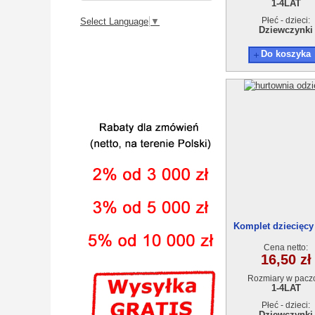
1-4LAT
Płeć - dzieci:
Select Language
▼
Dziewczynki
Do koszyka
Komplet dziecięcy
0(1-4)4szt
Cena netto:
16,50 zł
Rozmiary w pacz
1-4LAT
Płeć - dzieci:
Dziewczynki