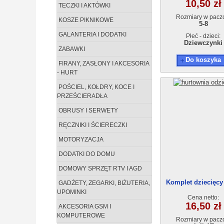
10,50 zł
TECZKI I AKTÓWKI
Rozmiary w pacz
KOSZE PIKNIKOWE
5-8
GALANTERIA I DODATKI
Płeć - dzieci:
Dziewczynki
ZABAWKI
Do koszyka
FIRANY, ZASŁONY I AKCESORIA
- HURT
POŚCIEL, KOŁDRY, KOCE I
PRZEŚCIERADŁA
OBRUSY I SERWETY
RĘCZNIKI I ŚCIERECZKI
MOTORYZACJA
DODATKI DO DOMU
DOMOWY SPRZĘT RTV I AGD
Komplet dziecięcy
GADŻETY, ZEGARKI, BIŻUTERIA,
0(1-4)4szt
UPOMINKI
Cena netto:
16,50 zł
AKCESORIA GSM I
KOMPUTEROWE
Rozmiary w pacz