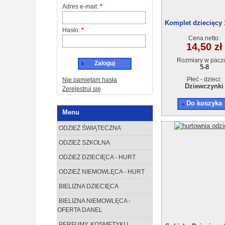
Adres e-mail:
*
Komplet dziecięcy 
Hasło:
*
1(5-8)4szt
Cena netto:
14,50 zł
Rozmiary w pacz
Zaloguj
5-8
Płeć - dzieci:
Nie pamiętam hasła
Dziewczynki
Zerejestruj się
Do koszyka
Menu
ODZIEŻ ŚWIĄTECZNA
ODZIEŻ SZKOLNA
ODZIEŻ DZIECIĘCA - HURT
ODZIEŻ NIEMOWLĘCA - HURT
BIELIZNA DZIECIĘCA
BIELIZNA NIEMOWLĘCA -
OFERTA DANEL
PERFUMY, KOSMETYKI I