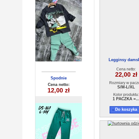
Legginsy dams
AA210415-240
Cena netto:
22,00 zł
Spodnie
Rozmiary w pacz
dziecięce
Cena netto:
S/M-L/XL
DS-867 (6-14)
12,00 zł
10szt
Kolor produktu:
1 PACZKA =..
Do koszyka