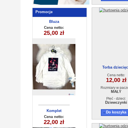
Promocje
Bluza
dziecięca
Cena netto:
25,00 zł
(6-16) 6szt
Torba dziecię
Cena netto:
12,00 zł
Rozmiary w pacz
MAŁY
Płeć - dzieci:
Dziewczynki
Komplet
Do koszyka
dziewczęcy
Cena netto:
22,00 zł
315-8(3-10)
6szt