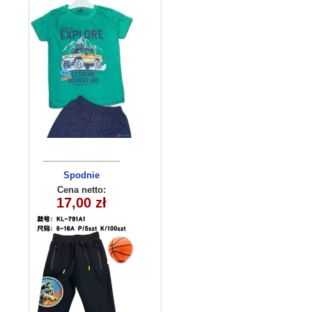
Spodnie
dziecięce
Cena netto:
17,00 zł
KL-791A1