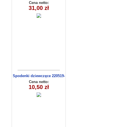
9634
Cena netto:
31,00 zł
Spodenki dziewczęce 220519-
4 (13-16)
Cena netto:
10,50 zł