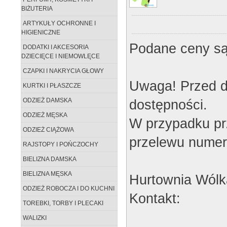
BIŻUTERIA
ARTYKUŁY OCHRONNE I
HIGIENICZNE
Podane ceny są
DODATKI I AKCESORIA
DZIECIĘCE I NIEMOWLĘCE
CZAPKI I NAKRYCIA GŁOWY
Uwaga! Przed d
KURTKI I PŁASZCZE
dostępności.
ODZIEŻ DAMSKA
ODZIEŻ MĘSKA
W przypadku pr
ODZIEŻ CIĄŻOWA
przelewu numer
RAJSTOPY I POŃCZOCHY
BIELIZNA DAMSKA
BIELIZNA MĘSKA
Hurtownia Wólk
ODZIEŻ ROBOCZA I DO KUCHNI
Kontakt:
TOREBKI, TORBY I PLECAKI
WALIZKI