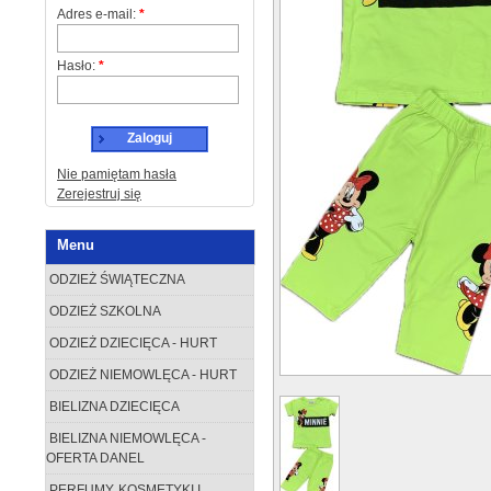
Adres e-mail:
*
Hasło:
*
Zaloguj
Nie pamiętam hasła
Zerejestruj się
Menu
ODZIEŻ ŚWIĄTECZNA
ODZIEŻ SZKOLNA
ODZIEŻ DZIECIĘCA - HURT
ODZIEŻ NIEMOWLĘCA - HURT
BIELIZNA DZIECIĘCA
BIELIZNA NIEMOWLĘCA -
OFERTA DANEL
PERFUMY, KOSMETYKI I