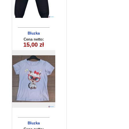
Bluzka
dziewczęca
Cena netto:
260625-35(6-16)
15,00 zł
6szt
Bluzka
dziewczęca