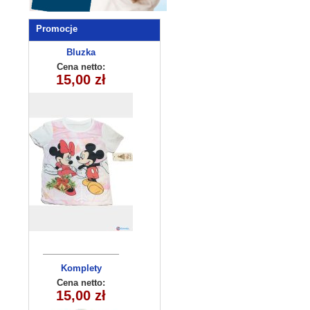
Promocje
Bluzka
dziewczęca
Cena netto:
15,00 zł
(4-14) 6szt
Komplety
dziecięce
Cena netto:
15,00 zł
(7-10 ) 4szt