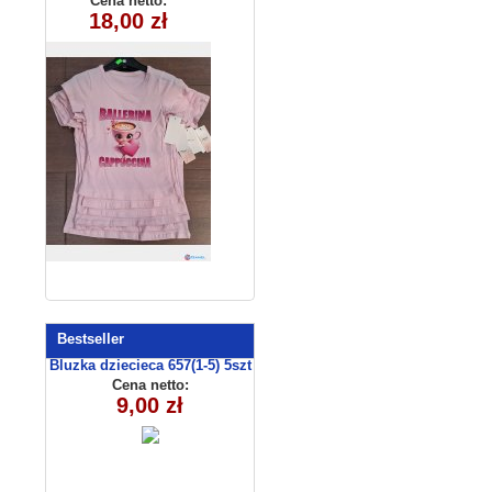
Cena netto:
270625-3(4-14)
18,00 zł
6szt
Bestseller
Bluzka dziecieca 657(1-5) 5szt
Cena netto:
9,00 zł