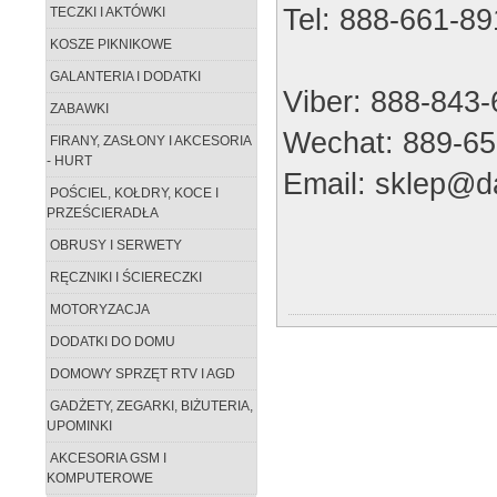
Tel: 888-661-89
TECZKI I AKTÓWKI
KOSZE PIKNIKOWE
GALANTERIA I DODATKI
Viber: 888-843
ZABAWKI
Wechat: 889-65
FIRANY, ZASŁONY I AKCESORIA
- HURT
Email: sklep@da
POŚCIEL, KOŁDRY, KOCE I
PRZEŚCIERADŁA
OBRUSY I SERWETY
RĘCZNIKI I ŚCIERECZKI
MOTORYZACJA
DODATKI DO DOMU
DOMOWY SPRZĘT RTV I AGD
GADŻETY, ZEGARKI, BIŻUTERIA,
UPOMINKI
AKCESORIA GSM I
KOMPUTEROWE