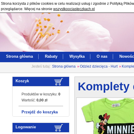
Strona korzysta z plików cookies w celu realizacji usług i zgodnie z Polityką Pl
przeglądarce. Więcej na stronie
wszystkoociasteczkach.pl
Strona główna
Rabaty
Wysyłka
O nas
Nowośc
Jesteś tutaj:
Strona główna
»
Odzież dziecięca - Hurt
»
Komplet
Koszyk
Komplety d
Produktów w koszyku:
0
Wartość:
0,00 zł
Przejdź do koszyka
Logowanie