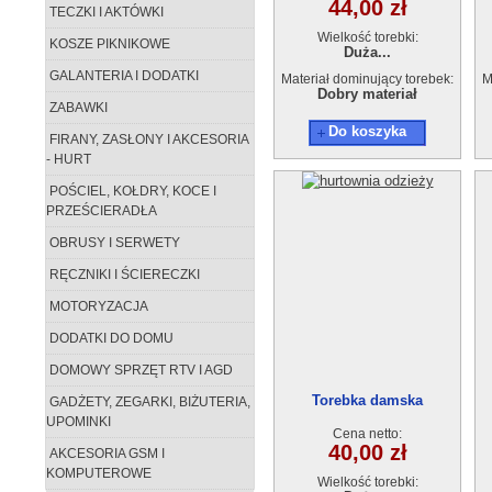
44,00 zł
TECZKI I AKTÓWKI
Wielkość torebki:
KOSZE PIKNIKOWE
Duża...
GALANTERIA I DODATKI
Materiał dominujący torebek:
M
Dobry materiał
ZABAWKI
Do koszyka
FIRANY, ZASŁONY I AKCESORIA
- HURT
POŚCIEL, KOŁDRY, KOCE I
PRZEŚCIERADŁA
OBRUSY I SERWETY
RĘCZNIKI I ŚCIERECZKI
MOTORYZACJA
DODATKI DO DOMU
DOMOWY SPRZĘT RTV I AGD
Torebka damska
GADŻETY, ZEGARKI, BIŻUTERIA,
GA210415-8
UPOMINKI
Cena netto:
40,00 zł
AKCESORIA GSM I
KOMPUTEROWE
Wielkość torebki: