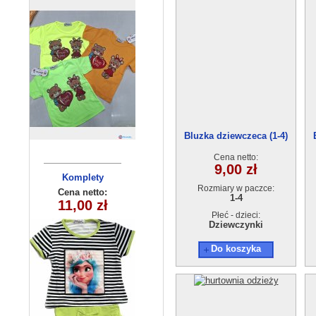
Bluzka dziewczeca (1-4)
OSSO1804-11
Cena netto:
9,00 zł
Komplety
Bluzka
Rozmiary w paczce:
dziecięce (1-4
dziewczęca
Cena netto:
Cena netto:
1-4
270625-1(6-16)
18,00 zł
11,00 zł
) 4szt
6szt
Płeć - dzieci:
Dziewczynki
Do koszyka