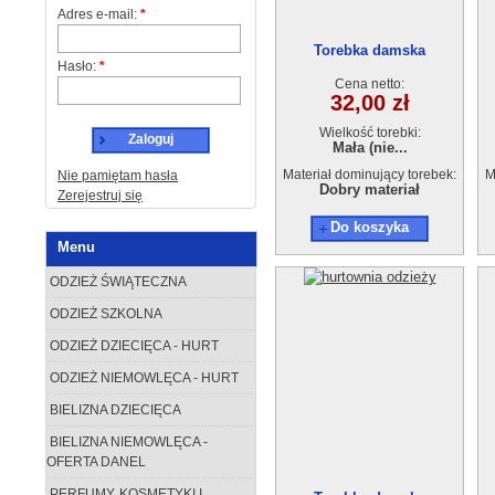
Adres e-mail:
*
Torebka damska
Hasło:
*
GA210415-23
Cena netto:
32,00 zł
Wielkość torebki:
Zaloguj
Mała (nie...
Materiał dominujący torebek:
M
Nie pamiętam hasła
Dobry materiał
Zerejestruj się
Do koszyka
Menu
ODZIEŻ ŚWIĄTECZNA
ODZIEŻ SZKOLNA
ODZIEŻ DZIECIĘCA - HURT
ODZIEŻ NIEMOWLĘCA - HURT
BIELIZNA DZIECIĘCA
BIELIZNA NIEMOWLĘCA -
OFERTA DANEL
PERFUMY, KOSMETYKI I