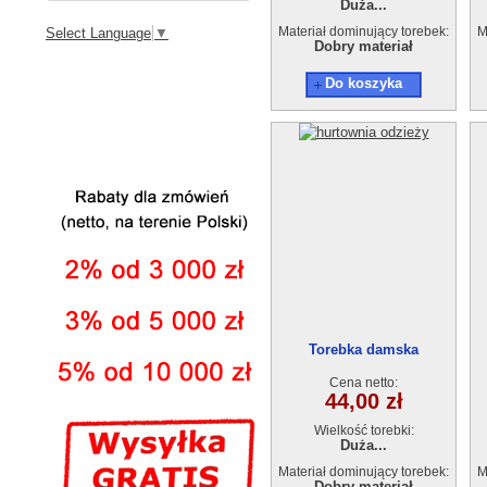
Duża...
Materiał dominujący torebek:
M
Select Language
▼
Dobry materiał
Do koszyka
Torebka damska
GA210415-2
Cena netto:
44,00 zł
Wielkość torebki:
Duża...
Materiał dominujący torebek:
M
Dobry materiał