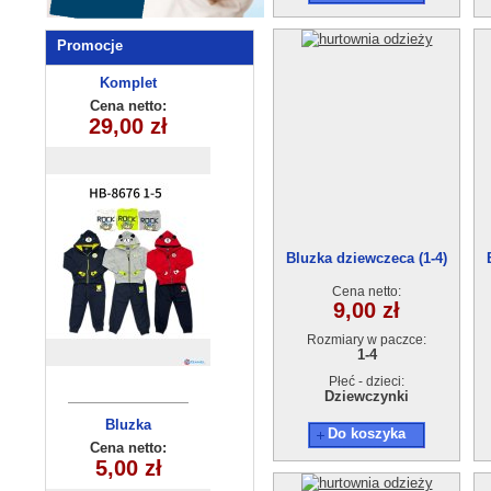
Promocje
Komplet
Bluza
dziewczeca
dziecięcy
Cena netto:
Cena netto:
HB-8676(1-5)
29,00 zł
21,00 zł
(3-8) 5szt
15szt
Bluzka dziewczeca (1-4)
OSSO1804-12
Cena netto:
9,00 zł
Rozmiary w paczce:
1-4
Płeć - dzieci:
Dziewczynki
Komplet
Bluzka
Do koszyka
chlopiecy 5571
dziecięca
Cena netto:
Cena netto:
17,00 zł
5,00 zł
(3-6) 4szt