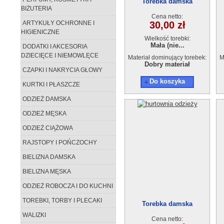
Torebka damska
BIŻUTERIA
GA210415-20
Cena netto:
ARTYKUŁY OCHRONNE I
30,00 zł
HIGIENICZNE
Wielkość torebki:
Mała (nie...
DODATKI I AKCESORIA
DZIECIĘCE I NIEMOWLĘCE
Materiał dominujący torebek:
M
Dobry materiał
CZAPKI I NAKRYCIA GŁOWY
Do koszyka
KURTKI I PŁASZCZE
ODZIEŻ DAMSKA
ODZIEŻ MĘSKA
ODZIEŻ CIĄŻOWA
RAJSTOPY I POŃCZOCHY
BIELIZNA DAMSKA
BIELIZNA MĘSKA
ODZIEŻ ROBOCZA I DO KUCHNI
TOREBKI, TORBY I PLECAKI
Torebka damska
GA210415-13
WALIZKI
Cena netto: