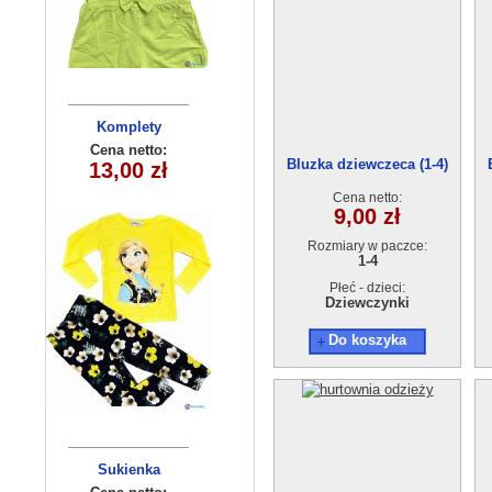
Komplety
Opaska
dziecięce
dziecięca
Cena netto:
Cena netto:
Bluzka dziewczeca (1-4)
13,00 zł
10,00 zł
(5-8) 4szt
250510-4
OSSO1804-10
Cena netto:
9,00 zł
Rozmiary w paczce:
1-4
Płeć - dzieci:
Dziewczynki
Do koszyka
Komplety
Sukienka
dziecięce (1-4
dziewczęca