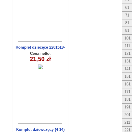
61
71
81
91
101
111
Komplet dziecęce 2201519-
14(68-86m) 4szt
Cena netto:
121
21,50 zł
131
141
151
161
171
181
191
201
211
Komplet dziewczęcy (4-14)
221