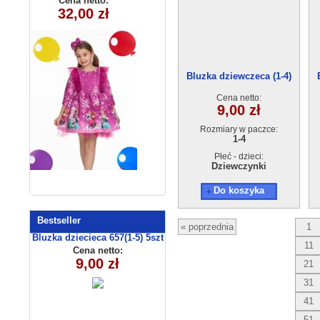
Cena netto:
Cena netto:
32,00 zł
14,50 zł
(3-10 ) 5szt
) 4szt
Bluzka dziewczeca (1-4)
OSSO1804-9
Cena netto:
9,00 zł
Rozmiary w paczce:
1-4
Płeć - dzieci:
Dziewczynki
Do koszyka
Bestseller
« poprzednia
1
Bluzka dziecieca 657(1-5) 5szt
11
Cena netto:
9,00 zł
21
31
41
51