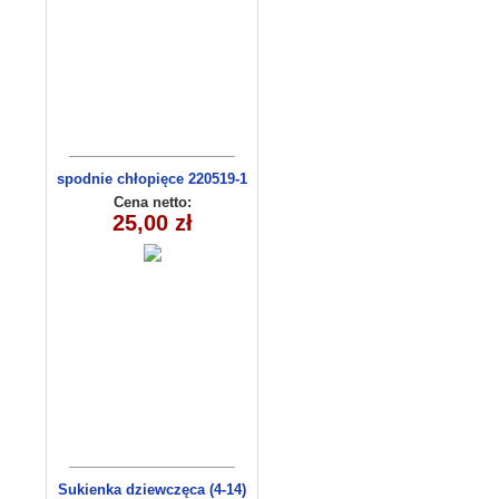
spodnie chłopięce 220519-1
(1-6) 5szt
Cena netto:
25,00 zł
Sukienka dziewczęca (4-14)