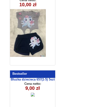
Cena netto:
10,00 zł
) 4szt
Bestseller
Bluzka dziecieca 657(1-5) 5szt
Cena netto:
9,00 zł