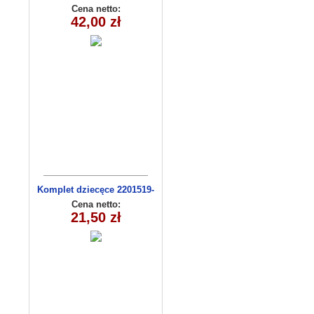
C3009
Cena netto:
42,00 zł
Komplet dziecęce 2201519-
14(68-86m) 4szt
Cena netto:
21,50 zł