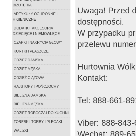
BIŻUTERIA
Uwaga! Przed d
ARTYKUŁY OCHRONNE I
dostępności.
HIGIENICZNE
DODATKI I AKCESORIA
W przypadku pr
DZIECIĘCE I NIEMOWLĘCE
przelewu numer
CZAPKI I NAKRYCIA GŁOWY
KURTKI I PŁASZCZE
ODZIEŻ DAMSKA
Hurtownia Wólk
ODZIEŻ MĘSKA
Kontakt:
ODZIEŻ CIĄŻOWA
RAJSTOPY I POŃCZOCHY
BIELIZNA DAMSKA
Tel: 888-661-89
BIELIZNA MĘSKA
ODZIEŻ ROBOCZA I DO KUCHNI
Viber: 888-843
TOREBKI, TORBY I PLECAKI
WALIZKI
Wechat: 889-65