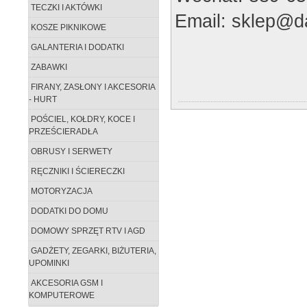
TECZKI I AKTÓWKI
Email: sklep@da
KOSZE PIKNIKOWE
GALANTERIA I DODATKI
ZABAWKI
FIRANY, ZASŁONY I AKCESORIA
- HURT
POŚCIEL, KOŁDRY, KOCE I
PRZEŚCIERADŁA
OBRUSY I SERWETY
RĘCZNIKI I ŚCIERECZKI
MOTORYZACJA
DODATKI DO DOMU
DOMOWY SPRZĘT RTV I AGD
GADŻETY, ZEGARKI, BIŻUTERIA,
UPOMINKI
AKCESORIA GSM I
KOMPUTEROWE