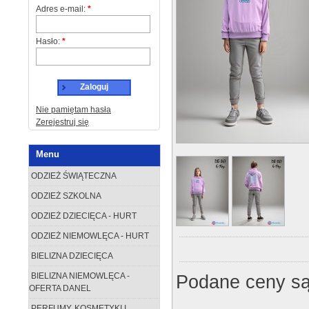
Adres e-mail:
*
Hasło:
*
Zaloguj
Nie pamiętam hasła
Zerejestruj się
Menu
ODZIEŻ ŚWIĄTECZNA
ODZIEŻ SZKOLNA
ODZIEŻ DZIECIĘCA - HURT
ODZIEŻ NIEMOWLĘCA - HURT
BIELIZNA DZIECIĘCA
Podane ceny są
BIELIZNA NIEMOWLĘCA -
OFERTA DANEL
PERFUMY, KOSMETYKI I