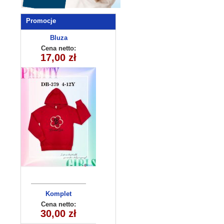
Promocje
Bluza
dziecięca
Cena netto:
290525-DB379
17,00 zł
(4-12) 10szt
Komplet
dziecięcy
Cena netto:
30,00 zł
(3-10) 5szt