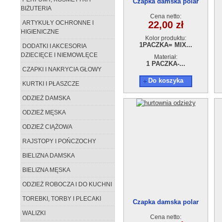
Czapka damska polar
BIŻUTERIA
ED16210909-24
Cena netto:
ARTYKUŁY OCHRONNE I
22,00 zł
HIGIENICZNE
Kolor produktu:
1PACZKA= MIX...
DODATKI I AKCESORIA
DZIECIĘCE I NIEMOWLĘCE
Materiał:
1 PACZKA-...
CZAPKI I NAKRYCIA GŁOWY
Do koszyka
KURTKI I PŁASZCZE
ODZIEŻ DAMSKA
ODZIEŻ MĘSKA
ODZIEŻ CIĄŻOWA
RAJSTOPY I POŃCZOCHY
BIELIZNA DAMSKA
BIELIZNA MĘSKA
ODZIEŻ ROBOCZA I DO KUCHNI
TOREBKI, TORBY I PLECAKI
Czapka damska polar
ED16210909-19
WALIZKI
Cena netto: