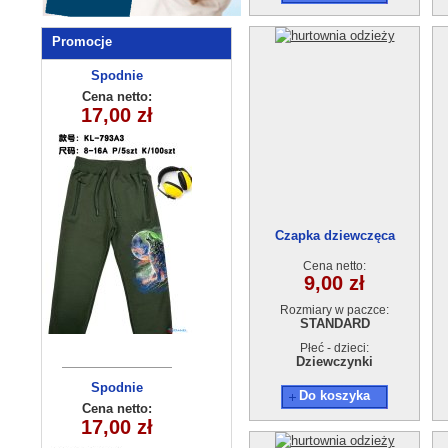
Promocje
Komplety
Spodnie
dziecięce (1-4
dziecięce
Cena netto:
Cena netto:
17,00 zł
12,00 zł
KL-793A3
) 4szt
Czapka dziewczęca
EAA0809-4
Cena netto:
9,00 zł
Rozmiary w paczce:
STANDARD
Płeć - dzieci:
Dziewczynki
Spodnie
Bluzka
Do koszyka
dziecięce
dziecieca
Cena netto:
Cena netto:
17,00 zł
17,00 zł
(6-16）6szt
KL-790A2