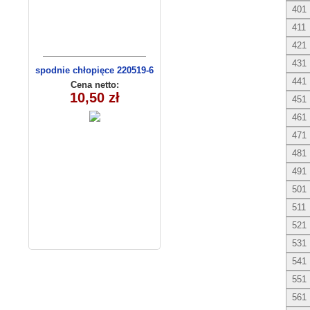
401
411
421
431
spodnie chłopięce 220519-6
441
(1- 4) 4 szt
Cena netto:
10,50 zł
451
461
471
481
491
501
511
521
531
541
551
561