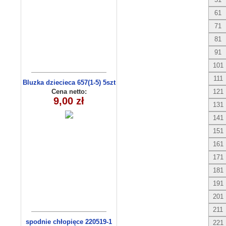
61
71
81
91
101
111
Bluzka dziecieca 657(1-5) 5szt
Cena netto:
121
9,00 zł
131
141
151
161
171
181
191
201
211
spodnie chłopięce 220519-1
221