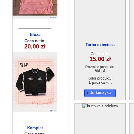
Komplety
Bluza
dziecięca
dziecięce
Cena netto:
Cena netto:
Torba dziecieca
290525-DB355
20,00 zł
38,00 zł
jasny(6-6 )
GB18210906-1
(3-8) 10szt
6szt
Cena netto:
15,00 zł
Rozmiar produktu:
MALA
Kolor produktu:
1 paczka =...
Do koszyka
Komplet
Bluzka
chłopięca
dziecięcy