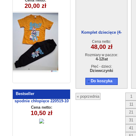
Cena netto:
Cena netto:
20,00 zł
7,00 zł
(4-8) 5szt
(1-4) 4szt
Komplet dziecięce (4-
12)01243A
Cena netto:
48,00 zł
Rozmiary w paczce:
4-12lat
Płeć - dzieci:
Dziewczynki
Do koszyka
Bestseller
« poprzednia
1
spodnie chłopięce 220519-10
11
(1-4)
Cena netto:
10,50 zł
21
31
41
51