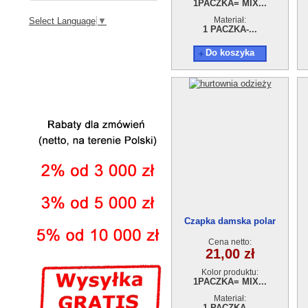
1PACZKA= MIX...
Materiał:
Select Language
▼
1 PACZKA-...
Do koszyka
Czapka damska polar
ED16210909-8
Cena netto:
21,00 zł
Kolor produktu:
1PACZKA= MIX...
Materiał:
1 PACZKA-...