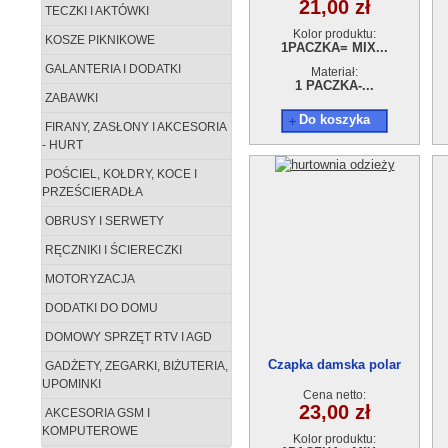
21,00 zł
TECZKI I AKTÓWKI
Kolor produktu:
KOSZE PIKNIKOWE
1PACZKA= MIX...
GALANTERIA I DODATKI
Materiał:
1 PACZKA-...
ZABAWKI
Do koszyka
FIRANY, ZASŁONY I AKCESORIA
- HURT
POŚCIEL, KOŁDRY, KOCE I
PRZEŚCIERADŁA
OBRUSY I SERWETY
RĘCZNIKI I ŚCIERECZKI
MOTORYZACJA
DODATKI DO DOMU
DOMOWY SPRZĘT RTV I AGD
Czapka damska polar
GADŻETY, ZEGARKI, BIŻUTERIA,
ED16210909-13
UPOMINKI
Cena netto:
23,00 zł
AKCESORIA GSM I
KOMPUTEROWE
Kolor produktu: