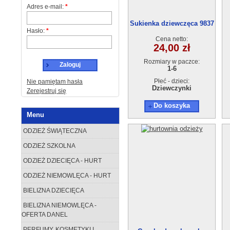
Adres e-mail:
*
Sukienka dziewczęca 9837
Hasło:
*
(1-6) 6szt.
Cena netto:
24,00 zł
Rozmiary w paczce:
Zaloguj
1-6
Płeć - dzieci:
Nie pamiętam hasła
Dziewczynki
Zerejestruj się
Do koszyka
Menu
ODZIEŻ ŚWIĄTECZNA
ODZIEŻ SZKOLNA
ODZIEŻ DZIECIĘCA - HURT
ODZIEŻ NIEMOWLĘCA - HURT
BIELIZNA DZIECIĘCA
BIELIZNA NIEMOWLĘCA -
OFERTA DANEL
PERFUMY, KOSMETYKI I