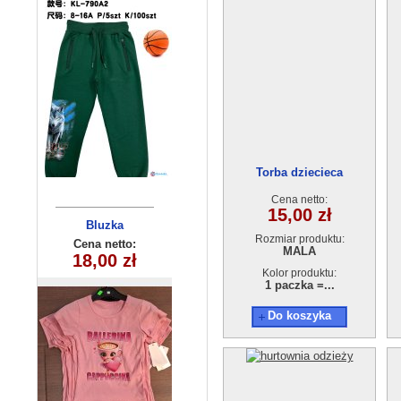
Torba dziecieca
GB18210906-1
Cena netto:
15,00 zł
Komplet
Bluzka
Rozmiar produktu:
niemowlęcy
dziewczęca
Cena netto:
Cena netto:
MALA
270625-3(4-14)
18,00 zł
31,50 zł
1784 (9-24)
6szt
4szt
Kolor produktu:
1 paczka =...
Do koszyka