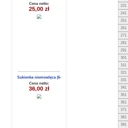
(1-6) 5szt
Cena netto:
231
25,00 zł
241
251
261
271
281
291
301
311
321
Sukienka niemowlęca (6-
331
36msc) C3009-1
Cena netto:
341
36,00 zł
351
361
371
381
391