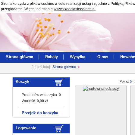
Strona korzysta z plików cookies w celu realizacji usług i zgodnie z Polityką Pl
przeglądarce. Więcej na stronie
wszystkoociasteczkach.pl
Strona główna
Rabaty
Wysyłka
O nas
Nowośc
Jesteś tutaj:
Strona główna
»
Koszyk
Pokaż
5
|
Produktów w koszyku:
0
Wartość:
0,00 zł
Przejdź do koszyka
Logowanie