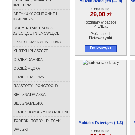
Bluzka dziecięca (4-14)
Sw
BIŻUTERIA
Cena netto:
29,00 zł
ARTYKUŁY OCHRONNE I
HIGIENICZNE
Rozmiary w paczce:
4-14Lat
DODATKI I AKCESORIA
DZIECIĘCE I NIEMOWLĘCE
Płeć - dzieci:
Dziewczynki
CZAPKI I NAKRYCIA GŁOWY
Do koszyka
KURTKI I PŁASZCZE
ODZIEŻ DAMSKA
ODZIEŻ MĘSKA
ODZIEŻ CIĄŻOWA
RAJSTOPY I POŃCZOCHY
BIELIZNA DAMSKA
BIELIZNA MĘSKA
ODZIEŻ ROBOCZA I DO KUCHNI
TOREBKI, TORBY I PLECAKI
Sukieka Dziecięca ( 1-6)
WALIZKI
Cena netto: