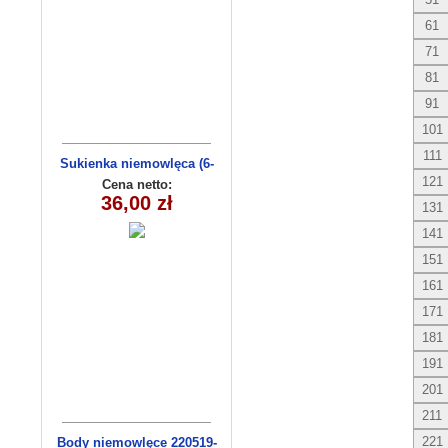
61
71
81
91
101
111
Sukienka niemowlęca (6-
36msc) C3009-1
121
Cena netto:
36,00 zł
131
141
151
161
171
181
191
201
211
221
Body niemowlęce 220519-