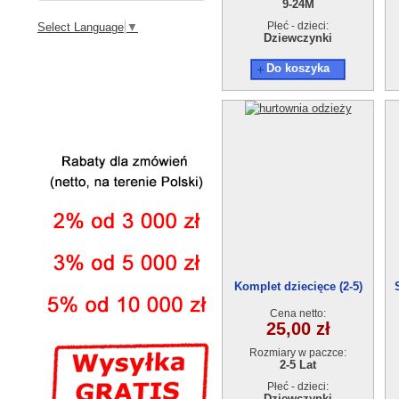
9-24M
Płeć - dzieci:
Select Language
▼
Dziewczynki
Do koszyka
Komplet dziecięce (2-5)
4szt
Cena netto:
25,00 zł
Rozmiary w paczce:
2-5 Lat
Płeć - dzieci:
Dziewczynki