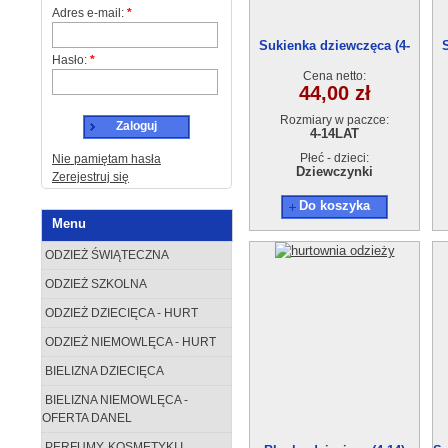
Adres e-mail:
*
Sukienka dziewczęca (4-
Hasło:
*
14)1811-3
Cena netto:
44,00 zł
Rozmiary w paczce:
Zaloguj
4-14LAT
Płeć - dzieci:
Nie pamiętam hasła
Dziewczynki
Zerejestruj się
Do koszyka
Menu
ODZIEŻ ŚWIĄTECZNA
ODZIEŻ SZKOLNA
ODZIEŻ DZIECIĘCA - HURT
ODZIEŻ NIEMOWLĘCA - HURT
BIELIZNA DZIECIĘCA
BIELIZNA NIEMOWLĘCA -
OFERTA DANEL
PERFUMY, KOSMETYKI I