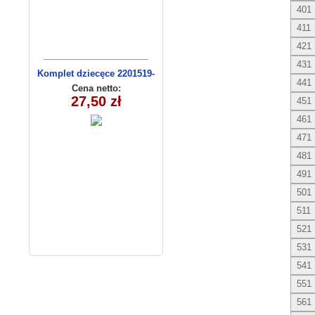
401
411
421
431
Komplet dziecęce 2201519-
441
13(92-110m) 4szt
Cena netto:
27,50 zł
451
461
471
481
491
501
511
521
531
541
551
561