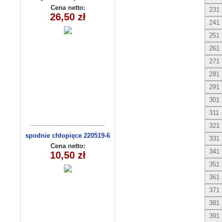
14(56-74) 3szt
Cena netto:
231
26,50 zł
241
251
261
271
281
291
301
311
321
spodnie chłopięce 220519-6
331
(1- 4) 4 szt
Cena netto:
341
10,50 zł
351
361
371
381
391