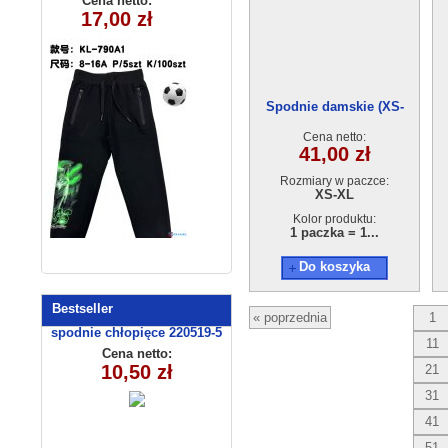
Cena netto:
Cena netto:
5570(3-6) 4szt
17,00 zł
17,00 zł
KL-790A1
Spodnie damskie (XS-
XL)AG131121-A215
Cena netto:
41,00 zł
Rozmiary w paczce:
XS-XL
Kolor produktu:
1 paczka = 1...
Do koszyka
Bestseller
« poprzednia
1
spodnie chłopięce 220519-5
11
(1- 4) 4 szt
Cena netto:
10,50 zł
21
31
41
51