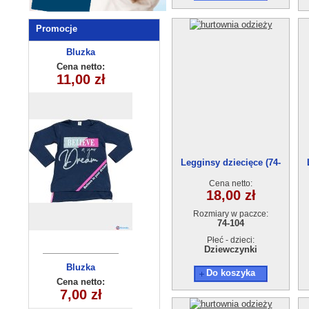
Promocje
Legginsy
Bluzka
dziewczęca
dziewczęce
Cena netto:
Cena netto:
11,00 zł
(12-16) 4szt
(9-12) 4szt
8,50 zł
Legginsy dziecięce (74-
104) 6szt.
Cena netto:
18,00 zł
Rozmiary w paczce:
74-104
Płeć - dzieci:
Dziewczynki
Bluzka
Bluza
Do koszyka
dziewczęca
chłopięca
Cena netto:
Cena netto:
270625-7(6-16)
35,00 zł
7,00 zł
(1-4) 4szt
6szt