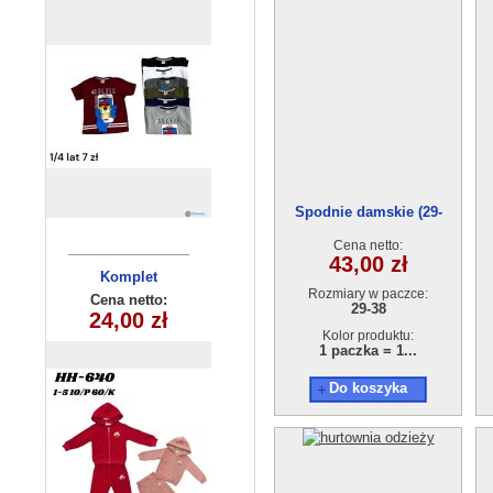
Spodnie damskie (29-
38)AG131121-2056-2
Cena netto:
43,00 zł
Komplet
Komplet
Rozmiary w paczce:
niemowlęcy
dziecięcy
Cena netto:
Cena netto:
29-38
5559 (6-24m)
24,00 zł
17,00 zł
HH-640(1-5)
10szt
4szt
Kolor produktu:
1 paczka = 1...
Do koszyka