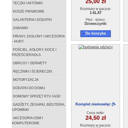
25,00 zł
TECZKI I AKTÓWKI
Rozmiary w paczce:
KOSZE PIKNIKOWE
1-6LAT
GALANTERIA I DODATKI
Płeć - dzieci:
Dziewczynki
ZABAWKI
Do koszyka
FIRANY, ZASŁONY I AKCESORIA
- HURT
POŚCIEL, KOŁDRY, KOCE I
PRZEŚCIERADŁA
OBRUSY I SERWETY
RĘCZNIKI I ŚCIERECZKI
MOTORYZACJA
DODATKI DO DOMU
DOMOWY SPRZĘT RTV I AGD
Komplet niemowlęc (9-
GADŻETY, ZEGARKI, BIŻUTERIA,
24)728
UPOMINKI
Cena netto:
24,50 zł
AKCESORIA GSM I
KOMPUTEROWE
Rozmiary w paczce: