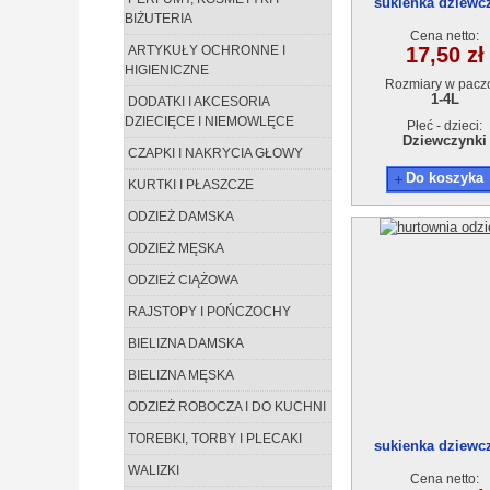
sukienka dziewc
BIŻUTERIA
18895-0(1-4)4s
Cena netto:
ARTYKUŁY OCHRONNE I
17,50 zł
HIGIENICZNE
Rozmiary w pacz
1-4L
DODATKI I AKCESORIA
DZIECIĘCE I NIEMOWLĘCE
Płeć - dzieci:
Dziewczynki
CZAPKI I NAKRYCIA GŁOWY
Do koszyka
KURTKI I PŁASZCZE
ODZIEŻ DAMSKA
ODZIEŻ MĘSKA
ODZIEŻ CIĄŻOWA
RAJSTOPY I POŃCZOCHY
BIELIZNA DAMSKA
BIELIZNA MĘSKA
ODZIEŻ ROBOCZA I DO KUCHNI
TOREBKI, TORBY I PLECAKI
sukienka dziewc
18895-0(1-4)4s
WALIZKI
Cena netto: