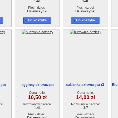
1-4L
1-4L
Płeć - dzieci:
Płeć - dzieci:
Dziewczynki
Dziewczynki
Do koszyka
Do koszyka
zęce
legginsy dziewczęce
sukienka dziewczęca (3-
Blu
zt
18903-0(1-4) 4szt
7)5szt
Cena netto:
Cena netto:
10,50 zł
14,00 zł
ce:
Rozmiary w paczce:
Rozmiary w paczce:
1-4L
3-7
Płeć - dzieci:
Płeć - dzieci:
Dziewczynki
Dziewczynki