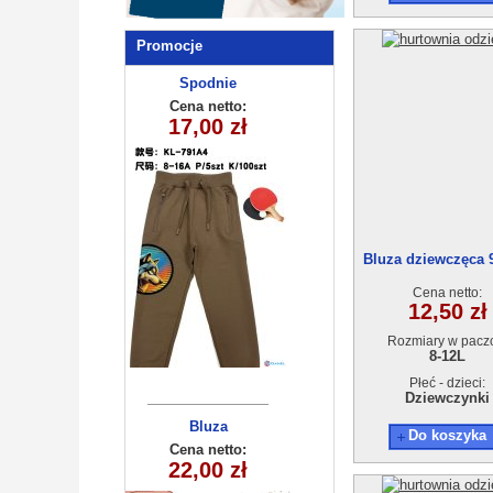
Promocje
Spodnie
dziecięce
Cena netto:
17,00 zł
KL-791A4
Bluza dziewczęca 9
12) 5szt
Cena netto:
12,50 zł
Rozmiary w pacz
8-12L
Płeć - dzieci:
Dziewczynki
Bluza
Do koszyka
dziecięca
Cena netto:
290525-BB505
22,00 zł
(8-16) 10szt