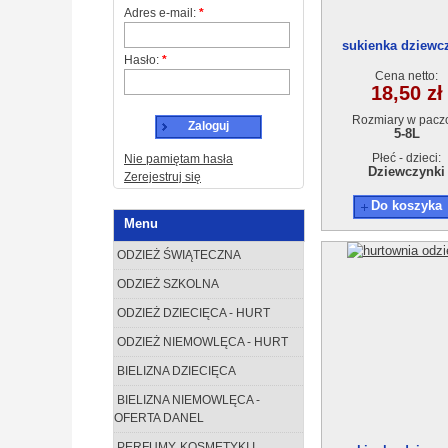
Adres e-mail:
*
sukienka dziewc
Hasło:
*
18895-1(5-8)4s
Cena netto:
18,50 zł
Rozmiary w pacz
Zaloguj
5-8L
Płeć - dzieci:
Nie pamiętam hasła
Dziewczynki
Zerejestruj się
Do koszyka
Menu
ODZIEŻ ŚWIĄTECZNA
ODZIEŻ SZKOLNA
ODZIEŻ DZIECIĘCA - HURT
ODZIEŻ NIEMOWLĘCA - HURT
BIELIZNA DZIECIĘCA
BIELIZNA NIEMOWLĘCA -
OFERTA DANEL
PERFUMY, KOSMETYKI I