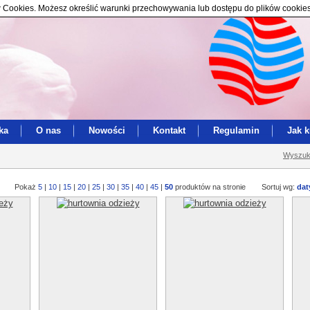
ików Cookies. Możesz określić warunki przechowywania lub dostępu do plików cookie
ka
O nas
Nowości
Kontakt
Regulamin
Jak 
Wyszuk
Pokaż
5
|
10
|
15
|
20
|
25
|
30
|
35
|
40
|
45
|
50
produktów na stronie
Sortuj wg:
dat