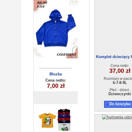
Komplet dziecięcy 
9)4szt
Cena netto:
37,00 zł
Bluzka
Rozmiary w pacz
chłopięca
Cena netto:
6-7-8-9L
7,00 zł
(1-4) 4szt
Płeć - dzieci:
Dziewczynki
Do koszyka