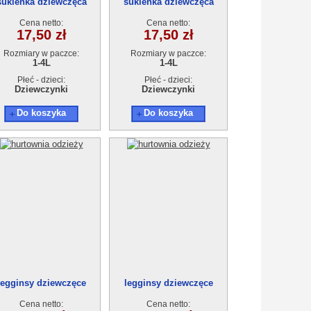
sukienka dziewczęca
sukienka dziewczęca
18895-0(1-4)4szt
18895-0(1-4)4szt
Cena netto:
Cena netto:
17,50 zł
17,50 zł
Rozmiary w paczce:
Rozmiary w paczce:
1-4L
1-4L
Płeć - dzieci:
Płeć - dzieci:
Dziewczynki
Dziewczynki
Do koszyka
Do koszyka
legginsy dziewczęce
legginsy dziewczęce
18903-1(5-8) 4szt
18903-1(5-8) 4szt
Cena netto:
Cena netto: