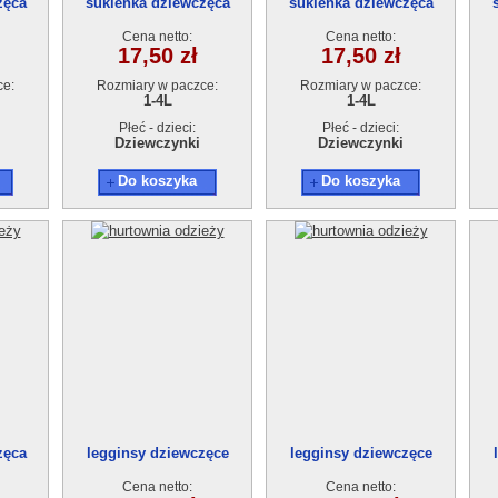
zęca
sukienka dziewczęca
sukienka dziewczęca
zt
18895-0(1-4)4szt
18895-0(1-4)4szt
Cena netto:
Cena netto:
17,50 zł
17,50 zł
ce:
Rozmiary w paczce:
Rozmiary w paczce:
1-4L
1-4L
Płeć - dzieci:
Płeć - dzieci:
Dziewczynki
Dziewczynki
Do koszyka
Do koszyka
zęca
legginsy dziewczęce
legginsy dziewczęce
zt
18903-1(5-8) 4szt
18903-1(5-8) 4szt
Cena netto:
Cena netto: