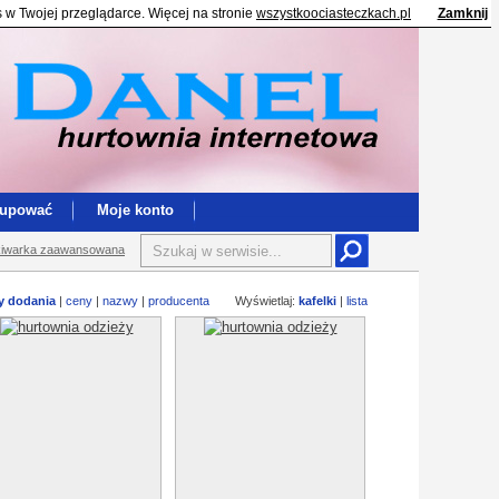
s w Twojej przeglądarce. Więcej na stronie
wszystkoociasteczkach.pl
Zamknij
kupować
Moje konto
iwarka zaawansowana
y dodania
|
ceny
|
nazwy
|
producenta
Wyświetlaj:
kafelki
|
lista