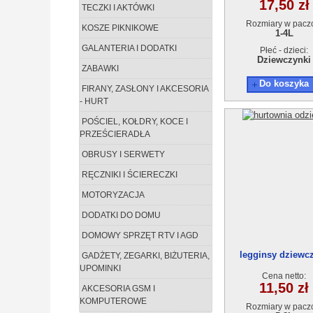
17,50 zł
TECZKI I AKTÓWKI
Rozmiary w pacz
KOSZE PIKNIKOWE
1-4L
GALANTERIA I DODATKI
Płeć - dzieci:
Dziewczynki
ZABAWKI
Do koszyka
FIRANY, ZASŁONY I AKCESORIA
- HURT
POŚCIEL, KOŁDRY, KOCE I
PRZEŚCIERADŁA
OBRUSY I SERWETY
RĘCZNIKI I ŚCIERECZKI
MOTORYZACJA
DODATKI DO DOMU
DOMOWY SPRZĘT RTV I AGD
legginsy dziewc
GADŻETY, ZEGARKI, BIŻUTERIA,
18903-1(5-8) 4s
UPOMINKI
Cena netto:
11,50 zł
AKCESORIA GSM I
KOMPUTEROWE
Rozmiary w pacz