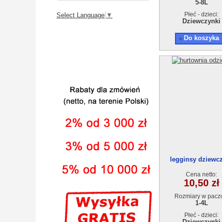
5-8L
Płeć - dzieci:
Select Language
▼
Dziewczynki
Do koszyka
legginsy dziewc
18903-0(1-4) 4s
Cena netto:
10,50 zł
Rozmiary w pacz
1-4L
Płeć - dzieci:
Dziewczynki