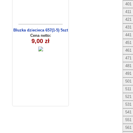
401
411
421
431
Bluzka dziecieca 657(1-5) 5szt
441
Cena netto:
9,00 zł
451
461
471
481
491
501
511
521
531
541
551
561