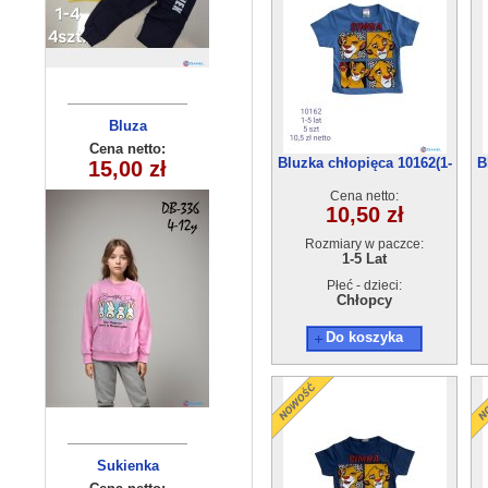
Bluzka
Bluza
dziecięca
dziecięca
Cena netto:
Cena netto:
Bluzka chłopięca 10162(1-
B
180626-9(6-16)
290525-DB336
15,00 zł
15,00 zł
5) 5szt
(4-12) 10szt
6szt
Cena netto:
10,50 zł
Rozmiary w paczce:
1-5 Lat
Płeć - dzieci:
Chłopcy
Do koszyka
Sukienka
Bluzka
dziewczęca
dziecięca