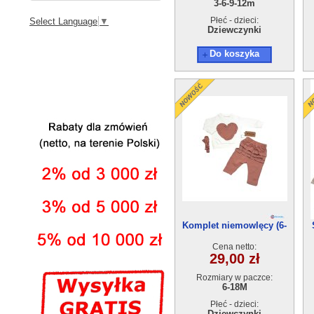
3-6-9-12m
Płeć - dzieci:
Select Language
▼
Dziewczynki
Do koszyka
Komplet niemowlęcy (6-
18m) 4szt
Cena netto:
29,00 zł
Rozmiary w paczce:
6-18M
Płeć - dzieci:
Dziewczynki