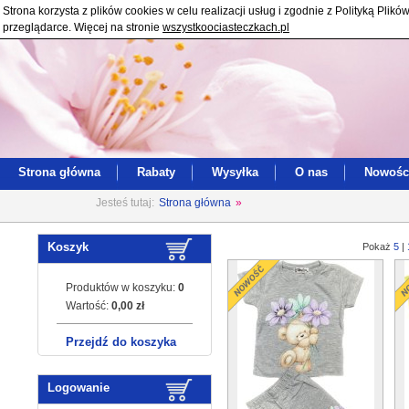
Strona korzysta z plików cookies w celu realizacji usług i zgodnie z Polityką Pl
przeglądarce. Więcej na stronie
wszystkoociasteczkach.pl
Strona główna
Rabaty
Wysyłka
O nas
Nowośc
Jesteś tutaj:
Strona główna
»
Koszyk
Pokaż
5
|
Produktów w koszyku:
0
Wartość:
0,00 zł
Przejdź do koszyka
Logowanie