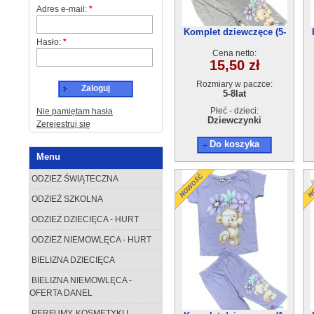
Adres e-mail:
*
Komplet dziewczęce (5-
Hasło:
*
8)4szt
Cena netto:
15,50 zł
Rozmiary w paczce:
Zaloguj
5-8lat
Płeć - dzieci:
Nie pamiętam hasła
Dziewczynki
Zerejestruj się
Do koszyka
Menu
ODZIEŻ ŚWIĄTECZNA
ODZIEŻ SZKOLNA
ODZIEŻ DZIECIĘCA - HURT
ODZIEŻ NIEMOWLĘCA - HURT
BIELIZNA DZIECIĘCA
BIELIZNA NIEMOWLĘCA -
OFERTA DANEL
PERFUMY, KOSMETYKI I