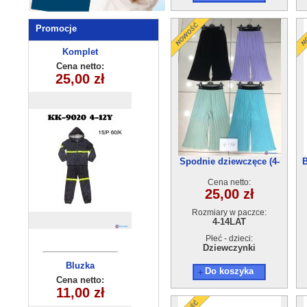
Promocje
Komplet
Komplet
chlopiecy
dziecięcy
Cena netto:
Cena netto:
KK9020(4-12)
25,00 zł
28,00 zł
ociep (7-10)
15szt
4szt
Spodnie dziewczęce (4-
B
14)6szt
Cena netto:
25,00 zł
Rozmiary w paczce:
4-14LAT
Płeć - dzieci:
Dziewczynki
Bluzka
Bluzka
Do koszyka
dziewczęca
dziewczęca
Cena netto:
Cena netto:
11,00 zł
(9-12) 4szt
(9-12) 4szt
6,50 zł