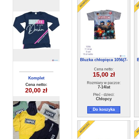
Bluzka chłopięca 1056(7-
B
14) 5szt
Cena netto:
15,00 zł
Komplet
Bluzka
Rozmiary w paczce:
dziecięcy
dziecięca
Cena netto:
Cena netto:
7-14lat
180626-19(6-16)
20,00 zł
15,00 zł
(1-4) 4szt
6szt
Płeć - dzieci:
Chłopcy
Do koszyka