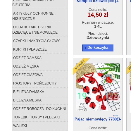
Komplet dziewczęce (1-
BIŻUTERIA
4)4szt
Cena netto:
ARTYKUŁY OCHRONNE I
14,50 zł
HIGIENICZNE
Rozmiary w paczce:
1-4L
DODATKI I AKCESORIA
DZIECIĘCE I NIEMOWLĘCE
Płeć - dzieci:
Dziewczynki
CZAPKI I NAKRYCIA GŁOWY
Do koszyka
KURTKI I PŁASZCZE
ODZIEŻ DAMSKA
ODZIEŻ MĘSKA
ODZIEŻ CIĄŻOWA
RAJSTOPY I POŃCZOCHY
BIELIZNA DAMSKA
BIELIZNA MĘSKA
ODZIEŻ ROBOCZA I DO KUCHNI
TOREBKI, TORBY I PLECAKI
Pajac niemowlęcy 7780(3-
12m) 4szt
WALIZKI
Cena netto: