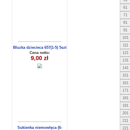
61
71
81
91
101
111
Bluzka dziecieca 657(1-5) 5szt
Cena netto:
121
9,00 zł
131
141
151
161
171
181
191
201
211
Sukienka niemowlęca (6-
221