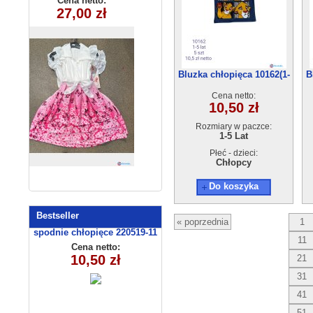
Cena netto:
Cena netto:
27,00 zł
(4-14 ) 6szt
5,00 zł
Bluzka chłopięca 10162(1-
B
5) 5szt
Cena netto:
10,50 zł
Rozmiary w paczce:
1-5 Lat
Płeć - dzieci:
Chłopcy
Do koszyka
Bestseller
« poprzednia
1
spodnie chłopięce 220519-11
11
(9-12)
Cena netto:
10,50 zł
21
31
41
51