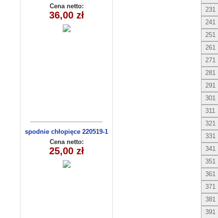
36msc) C3009-1
Cena netto:
231
36,00 zł
241
251
261
271
281
291
301
311
321
spodnie chłopięce 220519-1
331
(1-6) 5szt
Cena netto:
341
25,00 zł
351
361
371
381
391