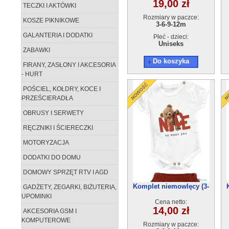
19,00 zł
TECZKI I AKTÓWKI
Rozmiary w paczce:
KOSZE PIKNIKOWE
3-6-9-12m
GALANTERIA I DODATKI
Płeć - dzieci:
Uniseks
ZABAWKI
Do koszyka
FIRANY, ZASŁONY I AKCESORIA
- HURT
POŚCIEL, KOŁDRY, KOCE I
PRZEŚCIERADŁA
OBRUSY I SERWETY
RĘCZNIKI I ŚCIERECZKI
MOTORYZACJA
DODATKI DO DOMU
DOMOWY SPRZĘT RTV I AGD
Komplet niemowlęcy (3-
GADŻETY, ZEGARKI, BIŻUTERIA,
12m) 4szt
UPOMINKI
Cena netto:
14,00 zł
AKCESORIA GSM I
KOMPUTEROWE
Rozmiary w paczce: