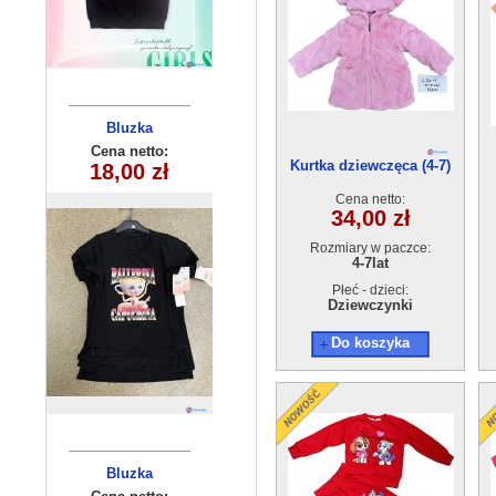
Komplet
Bluzka
niemowlęcy
dziewczęca
Cena netto:
Cena netto:
Kurtka dziewczęca (4-7)
270625-1(6-16)
18,00 zł
34,50 zł
5384 (9-24)
4szt
6szt
4szt
Cena netto:
34,00 zł
Rozmiary w paczce:
4-7lat
Płeć - dzieci:
Dziewczynki
Do koszyka
Bluzka
Bluzka
chłopięca
dziecięca