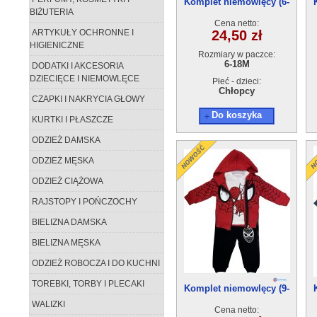
Komplet niemowlęcy (6-
BIŻUTERIA
18m) 4szt
Cena netto:
ARTYKUŁY OCHRONNE I
24,50 zł
HIGIENICZNE
Rozmiary w paczce:
6-18M
DODATKI I AKCESORIA
DZIECIĘCE I NIEMOWLĘCE
Płeć - dzieci:
Chłopcy
CZAPKI I NAKRYCIA GŁOWY
Do koszyka
KURTKI I PŁASZCZE
ODZIEŻ DAMSKA
ODZIEŻ MĘSKA
ODZIEŻ CIĄŻOWA
RAJSTOPY I POŃCZOCHY
BIELIZNA DAMSKA
BIELIZNA MĘSKA
ODZIEŻ ROBOCZA I DO KUCHNI
TOREBKI, TORBY I PLECAKI
Komplet niemowlęcy (9-
24m) 4szt
WALIZKI
Cena netto: