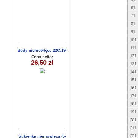
61
71
81
91
101
111
Body niemowlęce 220519-
14(56-74) 3szt
121
Cena netto:
26,50 zł
131
141
151
161
171
181
191
201
211
221
Sukienka niemowlęca (6-