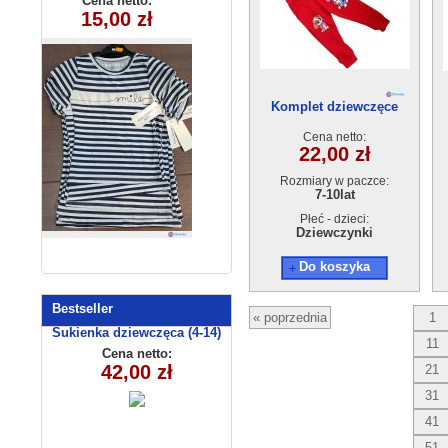
Cena netto:
Cena netto:
260626-32(4-14)
15,00 zł
7,00 zł
(1-4) 4szt
6szt
Komplet dziewczęce
50230-1（7-10)4szt
Cena netto:
22,00 zł
Rozmiary w paczce:
7-10lat
Płeć - dzieci:
Dziewczynki
Do koszyka
Bestseller
« poprzednia
1
Sukienka dziewczęca (4-14)
11
C3009
Cena netto:
42,00 zł
21
31
41
51