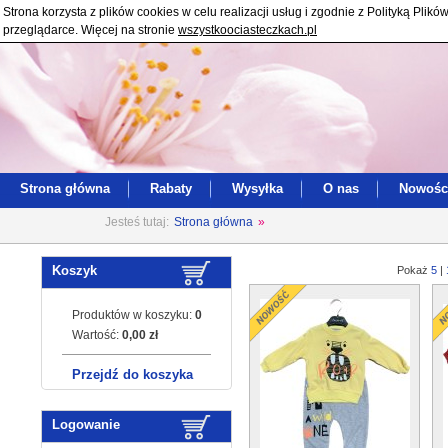
Strona korzysta z plików cookies w celu realizacji usług i zgodnie z Polityką Pl
przeglądarce. Więcej na stronie
wszystkoociasteczkach.pl
Strona główna
Rabaty
Wysyłka
O nas
Nowośc
Jesteś tutaj:
Strona główna
»
Koszyk
Pokaż
5
|
Produktów w koszyku:
0
Wartość:
0,00 zł
Przejdź do koszyka
Logowanie