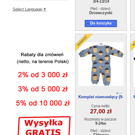
3/4-13/14
Płeć - dzieci:
Select Language
▼
Dziewczynki
Do koszyka
Komplet niemowlęcy (9-
24m) 4szt
Cena netto:
27,00 zł
Rozmiary w paczce:
9-24m
Płeć - dzieci:
Chłopcy