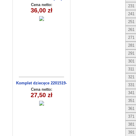
36msc) C3009-1
Cena netto:
231
36,00 zł
241
251
261
271
281
291
301
311
321
Komplet dziecęce 2201519-
331
13(92-110m) 4szt
Cena netto:
341
27,50 zł
351
361
371
381
391