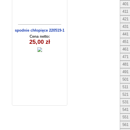
401
411
421
431
spodnie chłopięce 220519-1
441
(1-6) 5szt
Cena netto:
25,00 zł
451
461
471
481
491
501
511
521
531
541
551
561