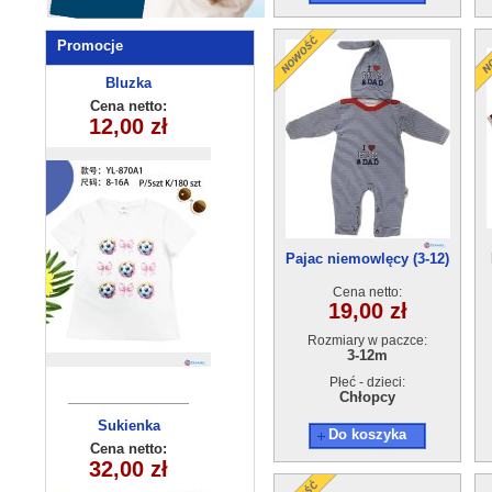
Promocje
Komplety
Bluzka
dziecięca
dziecięce
Cena netto:
Cena netto:
YL-870A1 (8-16)
12,00 zł
15,00 zł
(7-10 ) 4szt
5 szt
Pajac niemowlęcy (3-12)
4szt
Cena netto:
19,00 zł
Rozmiary w paczce:
3-12m
Płeć - dzieci:
Chłopcy
Sukienka
Komplet
Do koszyka
dziewczęca
dziecięcy
Cena netto:
Cena netto:
32,00 zł
24,00 zł
HH-355(1-5)
(3-10 ) 5szt
15szt