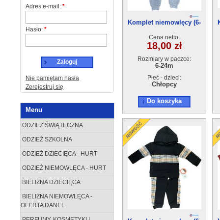
Adres e-mail:
*
Komplet niemowlęcy (6-
Hasło:
*
24m) 4szt
Cena netto:
18,00 zł
Rozmiary w paczce:
Zaloguj
6-24m
Płeć - dzieci:
Nie pamiętam hasła
Chłopcy
Zerejestruj się
Do koszyka
Menu
ODZIEŻ ŚWIĄTECZNA
ODZIEŻ SZKOLNA
ODZIEŻ DZIECIĘCA - HURT
ODZIEŻ NIEMOWLĘCA - HURT
BIELIZNA DZIECIĘCA
BIELIZNA NIEMOWLĘCA -
OFERTA DANEL
PERFUMY, KOSMETYKI I