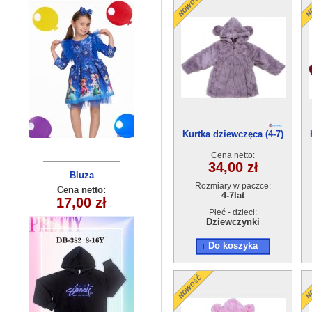
Kurtka dziewczęca (4-7)
4szt
Cena netto:
34,00 zł
Bluzka
Bluza
Rozmiary w paczce:
dziewczęca
dziecięca
Cena netto:
Cena netto:
4-7lat
270625-4(4-14)
290525-DB382
17,00 zł
18,00 zł
(8-16) 10szt
6szt
Płeć - dzieci:
Dziewczynki
Do koszyka