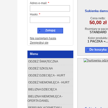
Adres e-mail:
*
Sukienka dams
Hasło:
*
AA210601-6
Cena netto:
50,00 zł
Rozmiary w pacz
Zaloguj
STANDARD
Kolor produktu:
Nie pamiętam hasła
1 PACZKA =..
Zerejestruj się
Do koszyka
Menu
ODZIEŻ ŚWIĄTECZNA
ODZIEŻ SZKOLNA
ODZIEŻ DZIECIĘCA - HURT
ODZIEŻ NIEMOWLĘCA - HURT
BIELIZNA DZIECIĘCA
BIELIZNA NIEMOWLĘCA -
OFERTA DANEL
PERFUMY, KOSMETYKI I