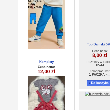
Top Damski 57
Cena netto:
8,00 zł
Komplety
Rozmiary w pacz
XS-M
dziecięce (1-4
Cena netto:
12,00 zł
) 4szt
Kolor produktu:
1 PACZKA =..
Do koszyka