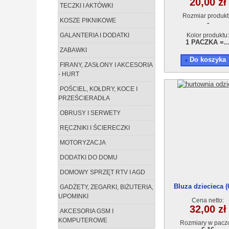
20,00 zł
TECZKI I AKTÓWKI
Rozmiar produkt
KOSZE PIKNIKOWE
-
GALANTERIA I DODATKI
Kolor produktu:
1 PACZKA =..
ZABAWKI
Do koszyka
FIRANY, ZASŁONY I AKCESORIA
- HURT
POŚCIEL, KOŁDRY, KOCE I
PRZEŚCIERADŁA
OBRUSY I SERWETY
RĘCZNIKI I ŚCIERECZKI
MOTORYZACJA
DODATKI DO DOMU
DOMOWY SPRZĘT RTV I AGD
Bluza dziecieca (
GADŻETY, ZEGARKI, BIŻUTERIA,
UPOMINKI
Cena netto:
32,00 zł
AKCESORIA GSM I
KOMPUTEROWE
Rozmiary w pacz