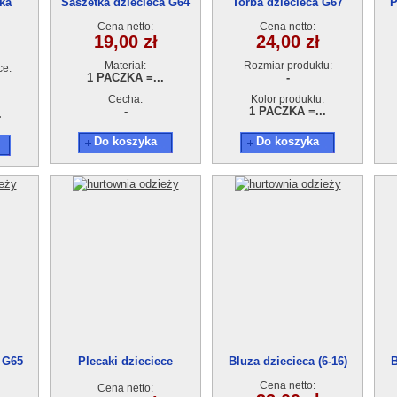
ka
Saszetka dziecieca G64
Torba dziecieca G67
P
Cena netto:
Cena netto:
19,00 zł
24,00 zł
Materiał:
Rozmiar produktu:
ce:
1 PACZKA =...
-
Cecha:
Kolor produktu:
-
1 PACZKA =...
.
Do koszyka
Do koszyka
e G65
Plecaki dzieciece
Bluza dziecieca (6-16)
B
AB210601-G66
Cena netto:
Cena netto: