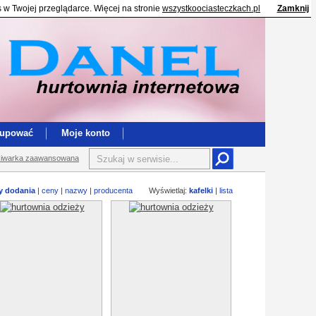
s w Twojej przeglądarce. Więcej na stronie
wszystkoociasteczkach.pl
Zamknij
kupować
Moje konto
iwarka zaawansowana
y dodania
|
ceny
|
nazwy
|
producenta
Wyświetlaj:
kafelki
|
lista