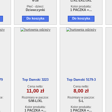
6-16
L/XL-2XL/3XL
Płeć - dzieci:
Kolor produktu:
Dziewczynki
1 PACZKA =...
Do koszyka
Do koszyka
79
Top Damski 3223
Top Damski 5179-3
Cena netto:
Cena netto:
11,00 zł
8,00 zł
ce:
Rozmiary w paczce:
Rozmiary w paczce:
S/M-L/XL
S-L
Kolor produktu:
Kolor produktu:
.
1 PACZKA =...
1 PACZKA =...