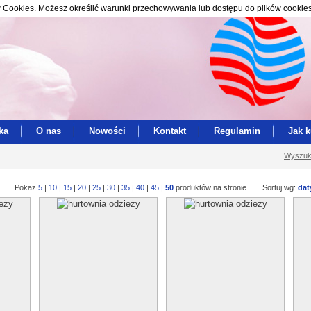
ików Cookies. Możesz określić warunki przechowywania lub dostępu do plików cookie
ka
O nas
Nowości
Kontakt
Regulamin
Jak 
Wyszuk
Pokaż
5
|
10
|
15
|
20
|
25
|
30
|
35
|
40
|
45
|
50
produktów na stronie
Sortuj wg:
dat