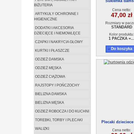
Sukienka dams
BIŻUTERIA
AA210601-1
Cena netto:
ARTYKUŁY OCHRONNE I
47,00 zł
HIGIENICZNE
Rozmiary w pacz
STANDARD
DODATKI I AKCESORIA
DZIECIĘCE I NIEMOWLĘCE
Kolor produktu:
1 PACZKA =..
CZAPKI I NAKRYCIA GŁOWY
Do koszyka
KURTKI I PŁASZCZE
ODZIEŻ DAMSKA
ODZIEŻ MĘSKA
ODZIEŻ CIĄŻOWA
RAJSTOPY I POŃCZOCHY
BIELIZNA DAMSKA
BIELIZNA MĘSKA
ODZIEŻ ROBOCZA I DO KUCHNI
TOREBKI, TORBY I PLECAKI
Plecaki dzieciec
WALIZKI
Cena netto: