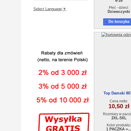
6-16
Płeć - dzieci:
Select Language
▼
Dziewczynki
Do koszyka
Top Damski 80
Cena netto:
10,50 zł
Rozmiary w pacz
2XL-5XL
Kolor produktu:
1 PACZKA =..