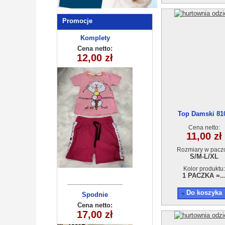
Promocje
Komplety
dziecięce (1-4
Cena netto:
12,00 zł
) 4szt
Top Damski 81
Cena netto:
11,00 zł
Rozmiary w pacz
S/M-L/XL
Kolor produktu:
1 PACZKA =..
Do koszyka
Spodnie
dziecięce
Cena netto:
17,00 zł
KL-1061C