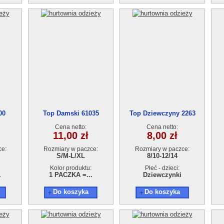
00
Top Damski 61035
Top Dziewczyny 2263
Cena netto:
Cena netto:
11,00 zł
8,00 zł
ce:
Rozmiary w paczce:
Rozmiary w paczce:
S/M-L/XL
8/10-12/14
Kolor produktu:
Płeć - dzieci:
.
1 PACZKA =...
Dziewczynki
Do koszyka
Do koszyka