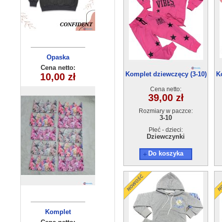
Opaska
Bluzka
dziecięca
dziecięca
Cena netto:
Cena netto:
Komplet dziewczęcy (3-10)
K
YL-867A2(8-16)
10,00 zł
12,00 zł
250510-4
5szt
5 szt
Cena netto:
39,00 zł
Rozmiary w paczce:
3-10
Płeć - dzieci:
Dziewczynki
Do koszyka
Komplet
Komplet
chlopiecy
dziecięcy