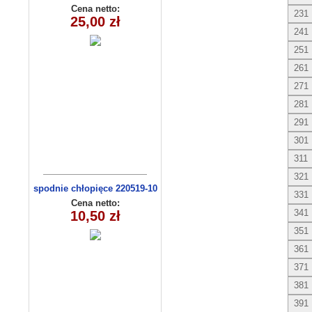
(1-6) 5szt
Cena netto:
231
25,00 zł
241
251
261
271
281
291
301
311
321
spodnie chłopięce 220519-10
331
(1-4)
Cena netto:
341
10,50 zł
351
361
371
381
391