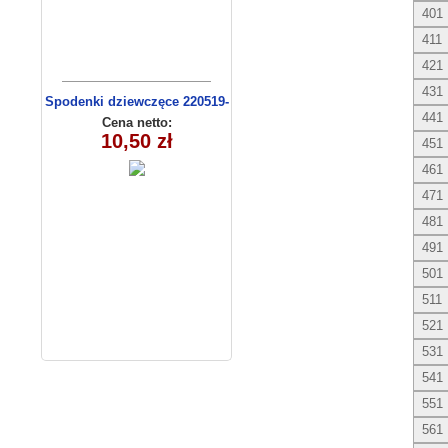
401
411
421
431
Spodenki dziewczęce 220519-
441
3 (9-12)
Cena netto:
10,50 zł
451
461
471
481
491
501
511
521
531
541
551
561