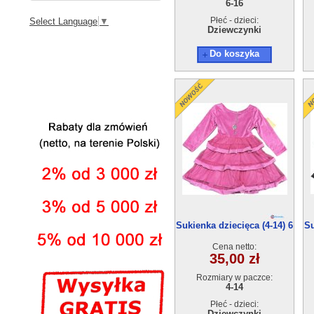
6-16
Płeć - dzieci:
Select Language
▼
Dziewczynki
Do koszyka
Sukienka dziecięca (4-14) 6
Su
szt
Cena netto:
35,00 zł
Rozmiary w paczce:
4-14
Płeć - dzieci:
Dziewczynki