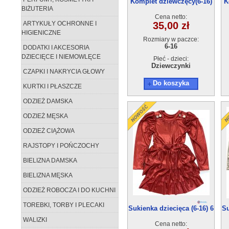
Komplet dziewczęcy(6-16)
K
BIŻUTERIA
6szt
Cena netto:
ARTYKUŁY OCHRONNE I
35,00 zł
HIGIENICZNE
Rozmiary w paczce:
6-16
DODATKI I AKCESORIA
DZIECIĘCE I NIEMOWLĘCE
Płeć - dzieci:
Dziewczynki
CZAPKI I NAKRYCIA GŁOWY
Do koszyka
KURTKI I PŁASZCZE
ODZIEŻ DAMSKA
ODZIEŻ MĘSKA
ODZIEŻ CIĄŻOWA
RAJSTOPY I POŃCZOCHY
BIELIZNA DAMSKA
BIELIZNA MĘSKA
ODZIEŻ ROBOCZA I DO KUCHNI
TOREBKI, TORBY I PLECAKI
Sukienka dziecięca (6-16) 6
Su
szt
WALIZKI
Cena netto: