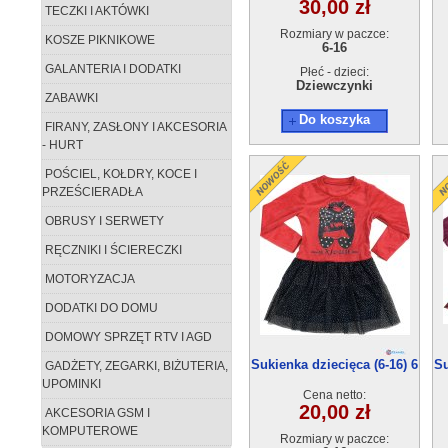
30,00 zł
TECZKI I AKTÓWKI
Rozmiary w paczce:
KOSZE PIKNIKOWE
6-16
GALANTERIA I DODATKI
Płeć - dzieci:
Dziewczynki
ZABAWKI
Do koszyka
FIRANY, ZASŁONY I AKCESORIA
- HURT
POŚCIEL, KOŁDRY, KOCE I
PRZEŚCIERADŁA
OBRUSY I SERWETY
RĘCZNIKI I ŚCIERECZKI
MOTORYZACJA
DODATKI DO DOMU
DOMOWY SPRZĘT RTV I AGD
Sukienka dziecięca (6-16) 6
Su
GADŻETY, ZEGARKI, BIŻUTERIA,
szt
UPOMINKI
Cena netto:
20,00 zł
AKCESORIA GSM I
KOMPUTEROWE
Rozmiary w paczce: