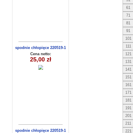
61
71
81
91
101
111
spodnie chłopięce 220519-1
(1-6) 5szt
Cena netto:
121
25,00 zł
131
141
151
161
171
181
191
201
211
spodnie chłopięce 220519-1
221