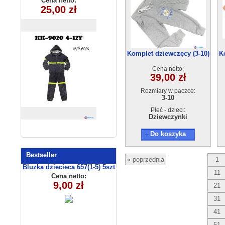
Cena netto:
Cena netto:
KK9020(4-12)
25,00 zł
20,00 zł
(4-8) 5szt
15szt
Komplet dziewczęcy (3-10)
K
5szt
Cena netto:
39,00 zł
Rozmiary w paczce:
3-10
Płeć - dzieci:
Dziewczynki
Do koszyka
Bestseller
« poprzednia
1
Bluzka dziecieca 657(1-5) 5szt
11
Cena netto:
9,00 zł
21
31
41
51