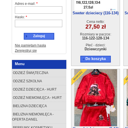
Adres e-mail:
*
Sweter dzieciecy (116-134)
S
Hasło:
*
4 szt
Cena netto:
27,50 zł
Rozmiary w paczce:
Zaloguj
116-122-128-134
Płeć - dzieci:
Nie pamiętam hasła
Dziewczynki
Zerejestruj się
Do koszyka
Menu
ODZIEŻ ŚWIĄTECZNA
ODZIEŻ SZKOLNA
ODZIEŻ DZIECIĘCA - HURT
ODZIEŻ NIEMOWLĘCA - HURT
BIELIZNA DZIECIĘCA
BIELIZNA NIEMOWLĘCA -
OFERTA DANEL
PERFUMY, KOSMETYKI I