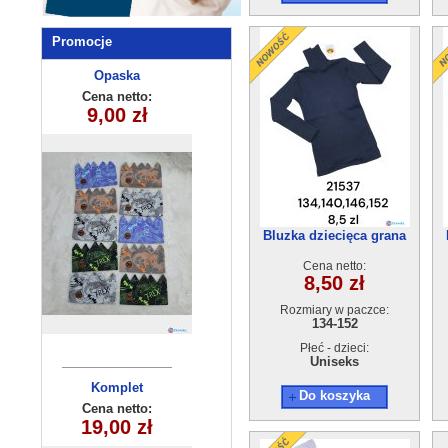
Promocje
Komplety
Opaska
dziecięce (6-6
dziecięca
Cena netto:
Cena netto:
40,00 zł
9,00 zł
250510-4
) 6szt
Bluzka dziecięca grana
21537 (134-152) 4szt
Cena netto:
8,50 zł
Rozmiary w paczce:
134-152
Płeć - dzieci:
Uniseks
Komplet
Komplet
Do koszyka
dziecięcy
dziecięcy
Cena netto:
Cena netto:
HH-510(4-12)
19,00 zł
29,00 zł
(4-8) 4szt
15szt