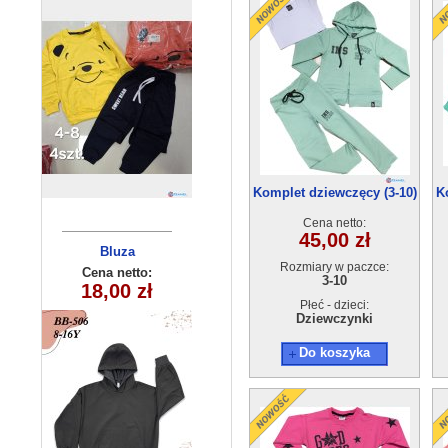
Komplet dziewczęcy (3-10)
K
5szt
Cena netto:
45,00 zł
Komplet
Bluza
Rozmiary w paczce:
dziewczęcy
dziecięca
Cena netto:
Cena netto:
3-10
290525-BB506
5558(3-6) 4szt
18,00 zł
17,00 zł
(8-16) 10szt
Płeć - dzieci:
Dziewczynki
Do koszyka