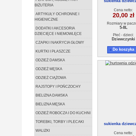
sukienka dziewc
BIŻUTERIA
18948-1(5-8)4s
Cena netto:
ARTYKUŁY OCHRONNE I
20,00 zł
HIGIENICZNE
Rozmiary w pacz
5-8L
DODATKI I AKCESORIA
DZIECIĘCE I NIEMOWLĘCE
Płeć - dzieci:
Dziewczynki
CZAPKI I NAKRYCIA GŁOWY
Do koszyka
KURTKI I PŁASZCZE
ODZIEŻ DAMSKA
ODZIEŻ MĘSKA
ODZIEŻ CIĄŻOWA
RAJSTOPY I POŃCZOCHY
BIELIZNA DAMSKA
BIELIZNA MĘSKA
ODZIEŻ ROBOCZA I DO KUCHNI
TOREBKI, TORBY I PLECAKI
sukienka dziewc
18948(1-4)4sz
WALIZKI
Cena netto: