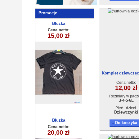
Promocje
Bluzka
dziecięca
Cena netto:
180626-10(6-16)
15,00 zł
6szt
Komplet dziewczęce
4szt
Cena netto:
12,00 zł
Rozmiary w pacz
3-4-5-6L
Płeć - dzieci:
Dziewczynki
Bluzka
Do koszyka
dziewczęca
Cena netto:
20,00 zł
(6-16) 6szt