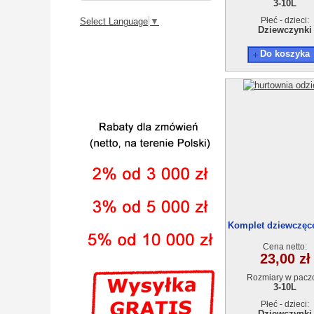
3-10L
Płeć - dzieci:
Select Language
▼
Dziewczynki
Do koszyka
Komplet dziewczęce
5szt
Cena netto:
23,00 zł
Rozmiary w pacz
3-10L
Płeć - dzieci:
Dziewczynki