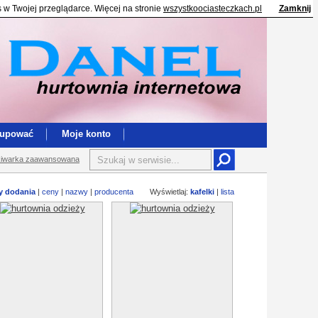
s w Twojej przeglądarce. Więcej na stronie
wszystkoociasteczkach.pl
Zamknij
kupować
Moje konto
iwarka zaawansowana
y dodania
|
ceny
|
nazwy
|
producenta
Wyświetlaj:
kafelki
|
lista