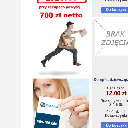
Do koszyka
Komplet dziewczęce
4szt
Cena netto:
12,00 zł
Rozmiary w pacz
3-4-5-6L
Płeć - dzieci:
Dziewczynki
Do koszyka