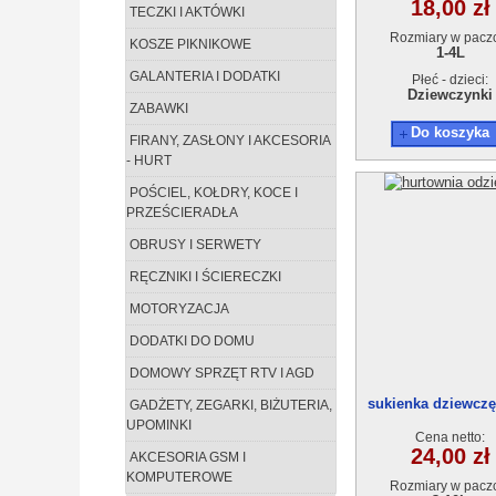
18,00 zł
TECZKI I AKTÓWKI
Rozmiary w pacz
KOSZE PIKNIKOWE
1-4L
GALANTERIA I DODATKI
Płeć - dzieci:
Dziewczynki
ZABAWKI
Do koszyka
FIRANY, ZASŁONY I AKCESORIA
- HURT
POŚCIEL, KOŁDRY, KOCE I
PRZEŚCIERADŁA
OBRUSY I SERWETY
RĘCZNIKI I ŚCIERECZKI
MOTORYZACJA
DODATKI DO DOMU
DOMOWY SPRZĘT RTV I AGD
sukienka dziewczę
GADŻETY, ZEGARKI, BIŻUTERIA,
10)5szt
UPOMINKI
Cena netto:
24,00 zł
AKCESORIA GSM I
KOMPUTEROWE
Rozmiary w pacz