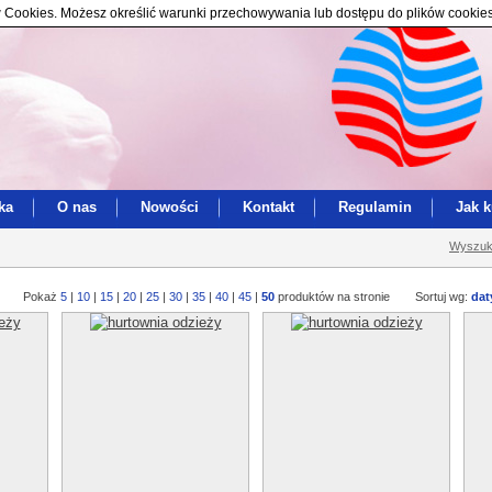
ików Cookies. Możesz określić warunki przechowywania lub dostępu do plików cookie
ka
O nas
Nowości
Kontakt
Regulamin
Jak 
Wyszuk
Pokaż
5
|
10
|
15
|
20
|
25
|
30
|
35
|
40
|
45
|
50
produktów na stronie
Sortuj wg:
dat