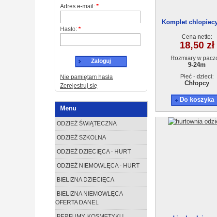
Adres e-mail:
*
Komplet chlopiecy 
Hasło:
*
18/24m) 4szt
Cena netto:
18,50 zł
Rozmiary w pacz
Zaloguj
9-24m
Płeć - dzieci:
Nie pamiętam hasła
Chłopcy
Zerejestruj się
Do koszyka
Menu
ODZIEŻ ŚWIĄTECZNA
ODZIEŻ SZKOLNA
ODZIEŻ DZIECIĘCA - HURT
ODZIEŻ NIEMOWLĘCA - HURT
BIELIZNA DZIECIĘCA
BIELIZNA NIEMOWLĘCA -
OFERTA DANEL
PERFUMY, KOSMETYKI I