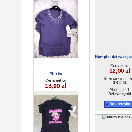
Komplet dziewczęce
6) 4szt
Cena netto:
12,00 zł
Bluzka
Rozmiary w pacz
dziewczęca
Cena netto:
3-4-5-6L
270625-3(4-14)
18,00 zł
6szt
Płeć - dzieci:
Dziewczynki
Do koszyka