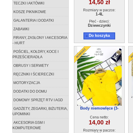
14,50 zł
TECZKI I AKTÓWKI
Rozmiary w paczce:
KOSZE PIKNIKOWE
1-4L
GALANTERIA I DODATKI
Płeć - dzieci:
Dziewczynki
ZABAWKI
Do koszyka
FIRANY, ZASŁONY I AKCESORIA
- HURT
POŚCIEL, KOŁDRY, KOCE I
PRZEŚCIERADŁA
OBRUSY I SERWETY
RĘCZNIKI I ŚCIERECZKI
MOTORYZACJA
DODATKI DO DOMU
DOMOWY SPRZĘT RTV I AGD
Body niemowlęce (3-
GADŻETY, ZEGARKI, BIŻUTERIA,
12m)4szt
UPOMINKI
Cena netto:
14,00 zł
AKCESORIA GSM I
KOMPUTEROWE
Rozmiary w paczce: