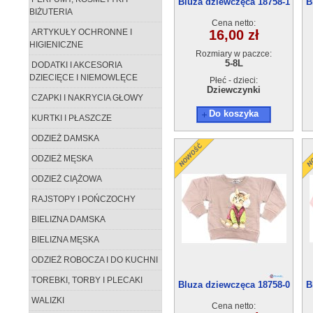
Bluza dziewczęca 18758-1
B
BIŻUTERIA
(5-8)4szt
Cena netto:
ARTYKUŁY OCHRONNE I
16,00 zł
HIGIENICZNE
Rozmiary w paczce:
5-8L
DODATKI I AKCESORIA
DZIECIĘCE I NIEMOWLĘCE
Płeć - dzieci:
Dziewczynki
CZAPKI I NAKRYCIA GŁOWY
Do koszyka
KURTKI I PŁASZCZE
ODZIEŻ DAMSKA
ODZIEŻ MĘSKA
ODZIEŻ CIĄŻOWA
RAJSTOPY I POŃCZOCHY
BIELIZNA DAMSKA
BIELIZNA MĘSKA
ODZIEŻ ROBOCZA I DO KUCHNI
TOREBKI, TORBY I PLECAKI
Bluza dziewczęca 18758-0
B
(1-4)4szt
WALIZKI
Cena netto: