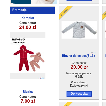
Promocje
Komplet
Bluzka
dziewczęca
dziecięcy
Cena netto:
Cena netto:
270625-3(4-14)
24,00 zł
18,00 zł
HH-640(1-5)
10szt
6szt
Bluzka dziecieca(6-16）
6szt
Cena netto:
20,00 zł
Rozmiary w paczce:
6-16L
Płeć - dzieci:
Dziewczynki
Bluzka
Bluzka
Do koszyka
chłopięca
dziecieca
Cena netto:
Cena netto:
17,00 zł
(6-16）6szt
7,00 zł
(1-4) 4szt