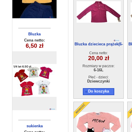
Bluzka
Bluza
dziewczęca
dziecięca
Cena netto:
Cena netto:
Bluzka dziecieca prążek(6-
B
290525-DB335
14,00 zł
6,50 zł
(1-4) 4szt
16）6szt
(3-8) 10szt
Cena netto:
20,00 zł
Rozmiary w paczce:
6-16L
Płeć - dzieci:
Dziewczynki
Do koszyka
sukienka
Bluza
dziewczęca
dziecięca