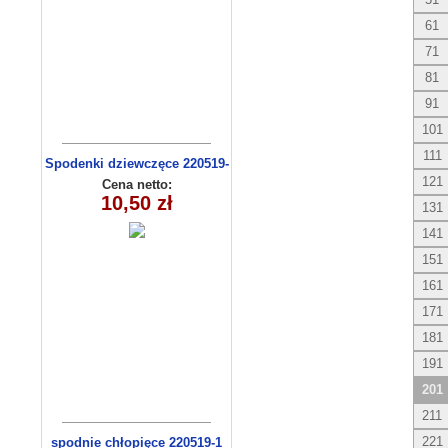
61
71
81
91
101
111
Spodenki dziewczęce 220519-
4 (13-16)
121
Cena netto:
10,50 zł
131
141
151
161
171
181
191
201
211
221
spodnie chłopięce 220519-1