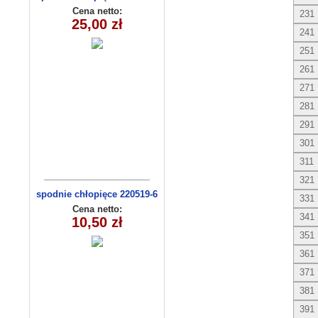
(1-6) 5szt
Cena netto:
231
25,00 zł
241
251
261
271
281
291
301
311
321
spodnie chłopięce 220519-6
331
(1- 4) 4 szt
Cena netto:
341
10,50 zł
351
361
371
381
391