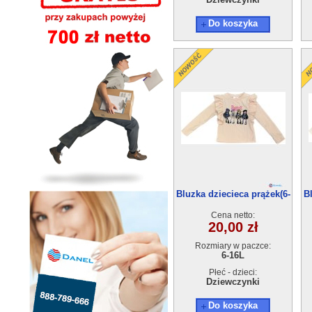
Do koszyka
Bluzka dziecieca prążek(6-
B
16）6szt
Cena netto:
20,00 zł
Rozmiary w paczce:
6-16L
Płeć - dzieci:
Dziewczynki
Do koszyka