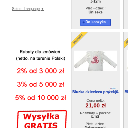
3-12m
Płeć - dzieci:
Select Language
▼
Uniseks
Do koszyka
Bluzka dziecieca prążek(6-
B
16）6szt
Cena netto:
21,00 zł
Rozmiary w paczce:
6-16L
Płeć - dzieci:
Dziewczynki