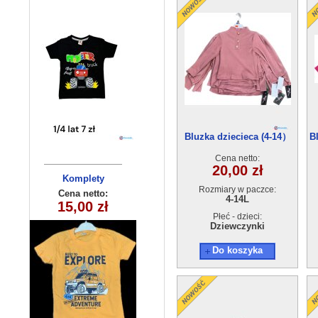
Bluzka dziecieca (4-14）
B
6szt
Cena netto:
20,00 zł
Komplety
Bluzka
Rozmiary w paczce:
dziecięce
dziecięca
Cena netto:
Cena netto:
4-14L
YL-871A1 (8-16)
15,00 zł
12,00 zł
(7-10 ) 4szt
5 szt
Płeć - dzieci:
Dziewczynki
Do koszyka