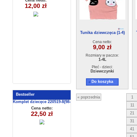
Cena netto:
Cena netto:
290525-DB326
12,00 zł
20,00 zł
(5-8)4szt
(3-8) 10szt
Tunika dziewczęca (1-4)
4szt
Cena netto:
9,00 zł
Rozmiary w paczce:
1-4L
Płeć - dzieci:
Dziewczynki
Do koszyka
Bestseller
« poprzednia
1
Komplet dziecęce 220519-8(98-
11
116 m)
Cena netto:
22,50 zł
21
31
41
51