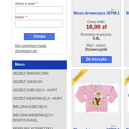
Adres e-mail:
*
Bluza dziewczęca 18758-1
B
Hasło:
*
(5-8)4szt
Cena netto:
16,00 zł
Rozmiary w paczce:
Zaloguj
5-8L
Płeć - dzieci:
Nie pamiętam hasła
Dziewczynki
Zerejestruj się
Do koszyka
Menu
ODZIEŻ ŚWIĄTECZNA
ODZIEŻ SZKOLNA
ODZIEŻ DZIECIĘCA - HURT
ODZIEŻ NIEMOWLĘCA - HURT
BIELIZNA DZIECIĘCA
BIELIZNA NIEMOWLĘCA -
OFERTA DANEL
PERFUMY, KOSMETYKI I