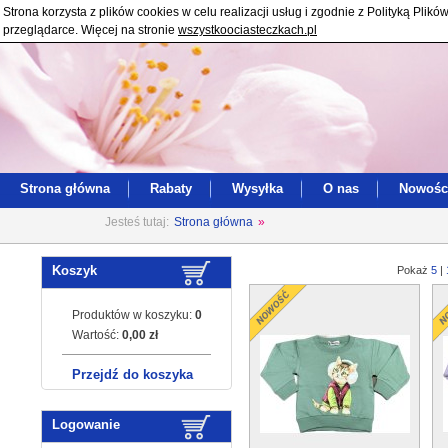
Strona korzysta z plików cookies w celu realizacji usług i zgodnie z Polityką Pl
przeglądarce. Więcej na stronie
wszystkoociasteczkach.pl
Strona główna
Rabaty
Wysyłka
O nas
Nowośc
Jesteś tutaj:
Strona główna
»
Koszyk
Pokaż
5
|
Produktów w koszyku:
0
Wartość:
0,00 zł
Przejdź do koszyka
Logowanie