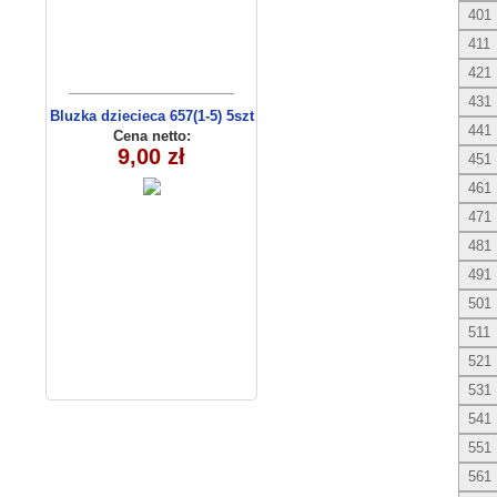
401
411
421
431
Bluzka dziecieca 657(1-5) 5szt
441
Cena netto:
9,00 zł
451
461
471
481
491
501
511
521
531
541
551
561