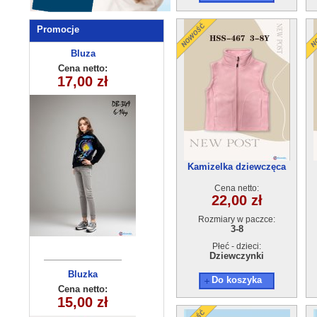
Promocje
Komplet
Bluza
dziecięca
dziecięcy
Cena netto:
Cena netto:
290525-DB349
HH-293(4-12)
17,00 zł
34,00 zł
(6-14) 10szt
15szt
Kamizelka dziewczęca
polar GG-HSS-467(3-8)
Cena netto:
10szt
22,00 zł
Rozmiary w paczce:
3-8
Płeć - dzieci:
Dziewczynki
Bluzka
Bluzka
Do koszyka
dziewczęca
dziecięca
Cena netto:
Cena netto:
260625-36(6-16)
180626-21(6-16)
15,00 zł
15,00 zł
6szt
6szt