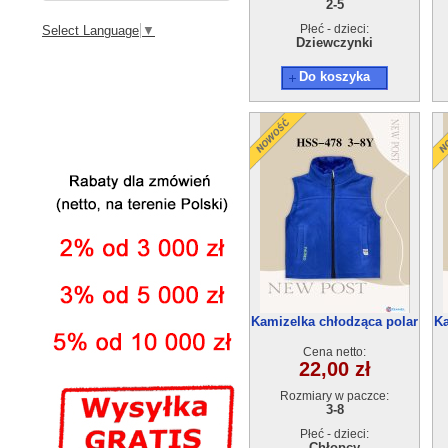
2-5
Płeć - dzieci:
Select Language
▼
Dziewczynki
Do koszyka
Kamizelka chłodząca polar
Ka
GG-HSS-478(3-8) 10szt
Cena netto:
22,00 zł
Rozmiary w paczce:
3-8
Płeć - dzieci:
Chłopcy