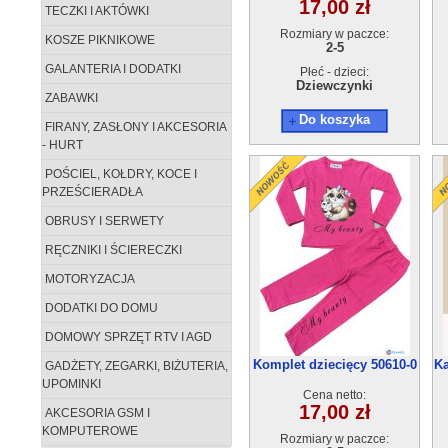
17,00 zł
TECZKI I AKTÓWKI
Rozmiary w paczce:
KOSZE PIKNIKOWE
2-5
GALANTERIA I DODATKI
Płeć - dzieci:
Dziewczynki
ZABAWKI
Do koszyka
FIRANY, ZASŁONY I AKCESORIA
- HURT
POŚCIEL, KOŁDRY, KOCE I
PRZEŚCIERADŁA
OBRUSY I SERWETY
RĘCZNIKI I ŚCIERECZKI
MOTORYZACJA
DODATKI DO DOMU
DOMOWY SPRZĘT RTV I AGD
Komplet dziecięcy 50610-0
Ka
GADŻETY, ZEGARKI, BIŻUTERIA,
(2-5) 4szt
UPOMINKI
Cena netto:
17,00 zł
AKCESORIA GSM I
KOMPUTEROWE
Rozmiary w paczce: