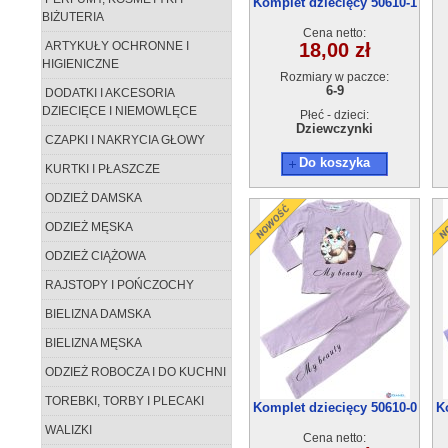
Komplet dziecięcy 50610-1
BIŻUTERIA
(6-9) 4szt
Cena netto:
ARTYKUŁY OCHRONNE I
18,00 zł
HIGIENICZNE
Rozmiary w paczce:
6-9
DODATKI I AKCESORIA
DZIECIĘCE I NIEMOWLĘCE
Płeć - dzieci:
Dziewczynki
CZAPKI I NAKRYCIA GŁOWY
Do koszyka
KURTKI I PŁASZCZE
ODZIEŻ DAMSKA
ODZIEŻ MĘSKA
ODZIEŻ CIĄŻOWA
RAJSTOPY I POŃCZOCHY
BIELIZNA DAMSKA
BIELIZNA MĘSKA
ODZIEŻ ROBOCZA I DO KUCHNI
TOREBKI, TORBY I PLECAKI
Komplet dziecięcy 50610-0
K
(2-5) 4szt
WALIZKI
Cena netto: