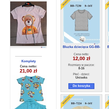
Bluzka dziecięca GG-BB-
B
7230(8-16) 10szt
Cena netto:
12,00 zł
Komplety
Komplety
Rozmiary w paczce:
dziecięce
dziecięce
Cena netto:
Cena netto:
8-16
21,00 zł
21,00 zł
(3/4-9/10 )
(3/4-9/10 )
5szt
5szt
Płeć - dzieci:
Uniseks
Do koszyka