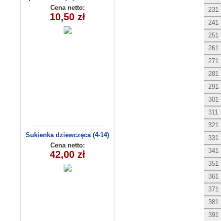
(1- 4) 4 szt
Cena netto:
231
10,50 zł
241
251
261
271
281
291
301
311
321
Sukienka dziewczęca (4-14)
331
C3009
Cena netto:
341
42,00 zł
351
361
371
381
391