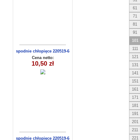
61
71
81
91
101
111
spodnie chłopięce 220519-6
(1- 4) 4 szt
121
Cena netto:
10,50 zł
131
141
151
161
171
181
191
201
211
221
spodnie chłopięce 220519-6