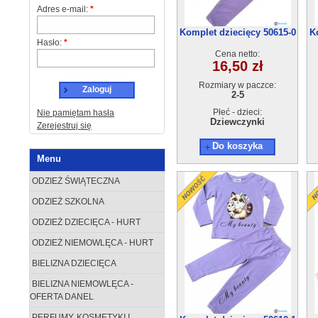
Adres e-mail:
*
Komplet dziecięcy 50615-0
K
Hasło:
*
(2-5) 4szt
Cena netto:
16,50 zł
Rozmiary w paczce:
Zaloguj
2-5
Płeć - dzieci:
Nie pamiętam hasła
Dziewczynki
Zerejestruj się
Do koszyka
Menu
ODZIEŻ ŚWIĄTECZNA
ODZIEŻ SZKOLNA
ODZIEŻ DZIECIĘCA - HURT
ODZIEŻ NIEMOWLĘCA - HURT
BIELIZNA DZIECIĘCA
BIELIZNA NIEMOWLĘCA -
OFERTA DANEL
PERFUMY, KOSMETYKI I