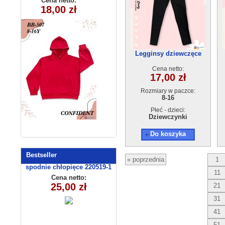
Cena netto:
Cena netto:
290525-BB507
290525-DB363
18,00 zł
20,00 zł
(8-16) 10szt
(6-14) 10szt
Legginsy dziewczęce
Ocieplane GG-DL-1110(8-
Cena netto:
16) 5szt
17,00 zł
Rozmiary w paczce:
8-16
Płeć - dzieci:
Dziewczynki
Do koszyka
Bestseller
« poprzednia
1
spodnie chłopięce 220519-1
11
(1-6) 5szt
Cena netto:
25,00 zł
21
31
41
51