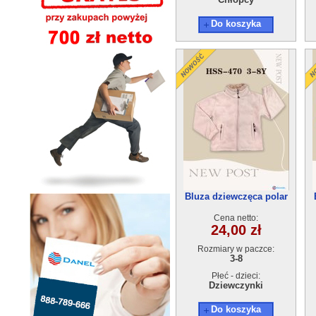
Do koszyka
Bluza dziewczęca polar
GG-HSS-470(3-8) 10szt
Cena netto:
24,00 zł
Rozmiary w paczce:
3-8
Płeć - dzieci:
Dziewczynki
Do koszyka