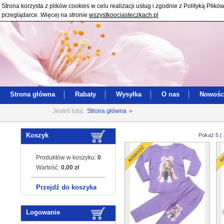
Strona korzysta z plików cookies w celu realizacji usług i zgodnie z Polityką Pl
przeglądarce. Więcej na stronie
wszystkoociasteczkach.pl
Strona główna
Rabaty
Wysyłka
O nas
Nowośc
Jesteś tutaj:
Strona główna
»
Koszyk
Pokaż
5
|
Produktów w koszyku:
0
Wartość:
0,00 zł
Przejdź do koszyka
Logowanie