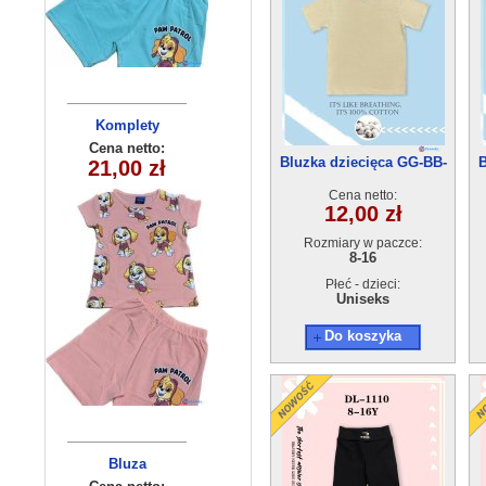
Komplety
Bluzka
dziecięce
dziecięca
Cena netto:
Cena netto:
Bluzka dziecięca GG-BB-
B
YL-873A2 (8-16)
21,00 zł
12,00 zł
(3/4-9/10 )
7224(8-16) 10szt
5 szt
5szt
Cena netto:
12,00 zł
Rozmiary w paczce:
8-16
Płeć - dzieci:
Uniseks
Do koszyka
Bluza
Bluza
dziecięca
dziecięca