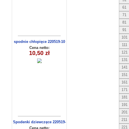
61
71
81
91
101
spodnie chłopięce 220519-10
111
(1-4)
Cena netto:
10,50 zł
121
131
141
151
161
171
181
191
201
211
Spodenki dziewczęce 220519-
4 (13-16)
221
Cena netto: