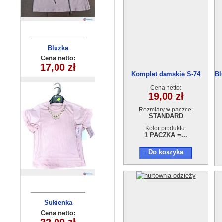
Bluzka
Bluza
dziecieca
dziecięca
Cena netto:
Cena netto:
290525-DB373
17,00 zł
22,00 zł
(6-16）6szt
Komplet damskie S-74
Bl
(8-16) 10szt
Cena netto:
19,00 zł
Rozmiary w paczce:
STANDARD
Kolor produktu:
1 PACZKA =...
Do koszyka
Komplety
Sukienka
dziecięce (1-4
dziewczęca
Cena netto:
Cena netto:
(3-10 ) 5szt
) 4szt