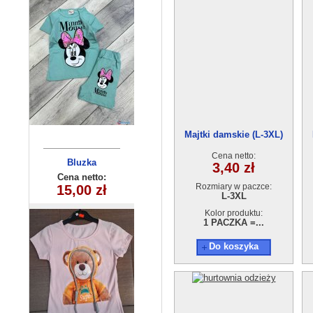
Majtki damskie (L-3XL)
WNMC83126
Cena netto:
Komplet
Bluzka
3,40 zł
dziewczęca
dziecięcy
Cena netto:
Cena netto:
Rozmiary w paczce:
260625-36(6-16)
(3/4-9/10) 5szt
15,00 zł
32,00 zł
L-3XL
6szt
Kolor produktu:
1 PACZKA =...
Do koszyka