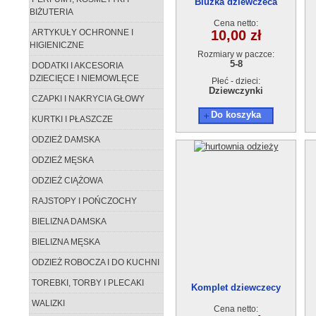
Bluzka dziewczeca
BIŻUTERIA
AT13641-1 (5-8L) 4szt.
Cena netto:
ARTYKUŁY OCHRONNE I
10,00 zł
HIGIENICZNE
Rozmiary w paczce:
5-8
DODATKI I AKCESORIA
DZIECIĘCE I NIEMOWLĘCE
Płeć - dzieci:
Dziewczynki
CZAPKI I NAKRYCIA GŁOWY
Do koszyka
KURTKI I PŁASZCZE
ODZIEŻ DAMSKA
ODZIEŻ MĘSKA
ODZIEŻ CIĄŻOWA
RAJSTOPY I POŃCZOCHY
BIELIZNA DAMSKA
BIELIZNA MĘSKA
ODZIEŻ ROBOCZA I DO KUCHNI
TOREBKI, TORBY I PLECAKI
Komplet dziewczecy
AT13651-1 (5-8) 4szt.
WALIZKI
Cena netto: