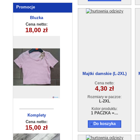
Promocje
Komplet
Bluzka
chlopiecy
dziecięca
Cena netto:
Cena netto:
180626-20(4-14)
KK9019(4-12)
18,00 zł
25,00 zł
15szt
6szt
Majtki damskie (L-2XL)
WNWC82756
Cena netto:
4,30 zł
Rozmiary w paczce:
L-2XL
Kolor produktu:
1 PACZKA =...
Komplety
Komplety
dziecięce
dziecięce
Cena netto:
Cena netto:
Do koszyka
15,00 zł
22,00 zł
(3-10 ) 5szt
(3-10 ) 5szt