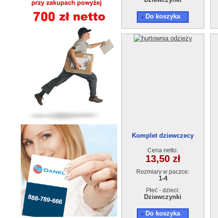
Do koszyka
Komplet dziewczecy
AT13651-0 (1-4) 4szt.
Cena netto:
13,50 zł
Rozmiary w paczce:
1-4
Płeć - dzieci:
Dziewczynki
Do koszyka