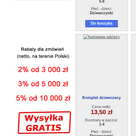
5-8
Płeć - dzieci:
Dziewczynki
Do koszyka
Komplet dziewczecy
AT13651-0 (1-4) 4szt.
Cena netto:
13,50 zł
Rozmiary w paczce:
1-4
Płeć - dzieci:
Dziewczynki