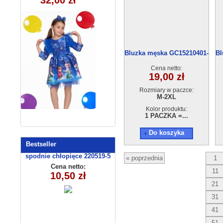
32,00 zł
12,00 zł
Bluzka męska GC15210401-
Bl
19
Cena netto:
19,00 zł
Rozmiary w paczce:
M-2XL
Kolor produktu:
1 PACZKA =...
Do koszyka
Bestseller
spodnie chłopięce 220519-5
« poprzednia
1
(1- 4) 4 szt
Cena netto:
11
10,50 zł
21
31
41
51