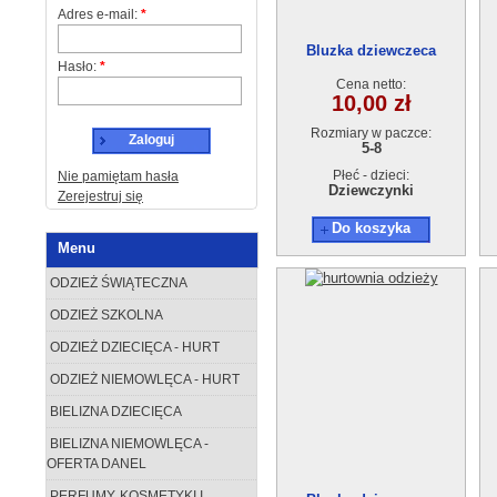
Adres e-mail:
*
Bluzka dziewczeca
Hasło:
*
AT13641-1 (5-8L) 4szt.
Cena netto:
10,00 zł
Rozmiary w paczce:
Zaloguj
5-8
Płeć - dzieci:
Nie pamiętam hasła
Dziewczynki
Zerejestruj się
Do koszyka
Menu
ODZIEŻ ŚWIĄTECZNA
ODZIEŻ SZKOLNA
ODZIEŻ DZIECIĘCA - HURT
ODZIEŻ NIEMOWLĘCA - HURT
BIELIZNA DZIECIĘCA
BIELIZNA NIEMOWLĘCA -
OFERTA DANEL
PERFUMY, KOSMETYKI I