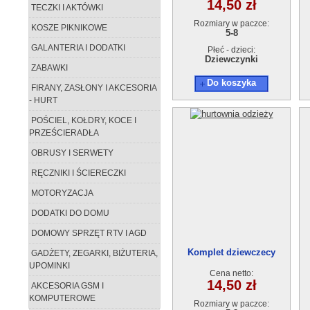
14,50 zł
TECZKI I AKTÓWKI
Rozmiary w paczce:
KOSZE PIKNIKOWE
5-8
GALANTERIA I DODATKI
Płeć - dzieci:
Dziewczynki
ZABAWKI
Do koszyka
FIRANY, ZASŁONY I AKCESORIA
- HURT
POŚCIEL, KOŁDRY, KOCE I
PRZEŚCIERADŁA
OBRUSY I SERWETY
RĘCZNIKI I ŚCIERECZKI
MOTORYZACJA
DODATKI DO DOMU
DOMOWY SPRZĘT RTV I AGD
Komplet dziewczecy
GADŻETY, ZEGARKI, BIŻUTERIA,
AT13651-1 (5-8) 4szt.
UPOMINKI
Cena netto:
14,50 zł
AKCESORIA GSM I
KOMPUTEROWE
Rozmiary w paczce: