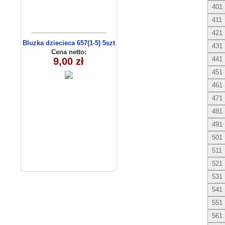
401
411
421
Bluzka dziecieca 657(1-5) 5szt
431
Cena netto:
441
9,00 zł
451
461
471
481
491
501
511
521
531
541
551
561