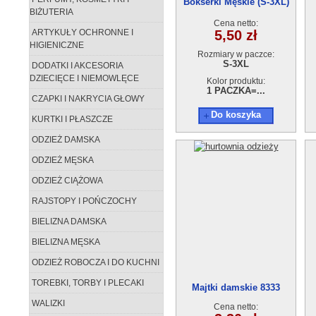
Bokserki Męskie (S-3XL)
BIŻUTERIA
J33660
Cena netto:
ARTYKUŁY OCHRONNE I
5,50 zł
HIGIENICZNE
Rozmiary w paczce:
S-3XL
DODATKI I AKCESORIA
DZIECIĘCE I NIEMOWLĘCE
Kolor produktu:
1 PACZKA=...
CZAPKI I NAKRYCIA GŁOWY
Do koszyka
KURTKI I PŁASZCZE
ODZIEŻ DAMSKA
ODZIEŻ MĘSKA
ODZIEŻ CIĄŻOWA
RAJSTOPY I POŃCZOCHY
BIELIZNA DAMSKA
BIELIZNA MĘSKA
ODZIEŻ ROBOCZA I DO KUCHNI
TOREBKI, TORBY I PLECAKI
Majtki damskie 8333
WALIZKI
Cena netto: