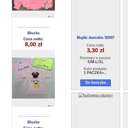
Bluzka
Bluza
Majtki damskie 92007
dziecięca
dziecięca
Cena netto:
Cena netto:
290525-BB506
18,00 zł
8,00 zł
Cena netto:
(8-16) 10szt
3,30 zł
Rozmiary w paczce:
S/M-L/XL
Kolor produktu:
1 PACZKA=...
Do koszyka
Komplet
Bluzka
dziecięca
dziecięcy