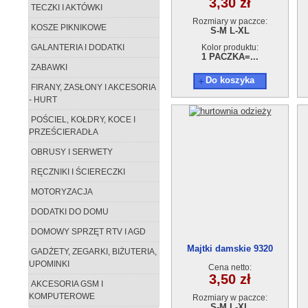
3,30 zł
TECZKI I AKTÓWKI
Rozmiary w paczce:
KOSZE PIKNIKOWE
S-M L-XL
GALANTERIA I DODATKI
Kolor produktu:
1 PACZKA=...
ZABAWKI
Do koszyka
FIRANY, ZASŁONY I AKCESORIA
- HURT
POŚCIEL, KOŁDRY, KOCE I
PRZEŚCIERADŁA
OBRUSY I SERWETY
RĘCZNIKI I ŚCIERECZKI
MOTORYZACJA
DODATKI DO DOMU
DOMOWY SPRZĘT RTV I AGD
Majtki damskie 9320
GADŻETY, ZEGARKI, BIŻUTERIA,
UPOMINKI
Cena netto:
3,50 zł
AKCESORIA GSM I
KOMPUTEROWE
Rozmiary w paczce:
S-M L-XL