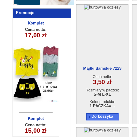
Promocje
Komplet
Bluzka
dziewczęcy
dziecieca
Cena netto:
Cena netto:
17,00 zł
17,00 zł
(6-16）6szt
5582 (7-10)
4szt
Majtki damskie 7229
Cena netto:
3,50 zł
Rozmiary w paczce:
S-M L-XL
Kolor produktu:
1 PACZKA=...
Do koszyka
Spodenki
Komplet
dziewczęcy
dziecięce
Cena netto:
Cena netto:
15,00 zł
315-9(3-10)
(9-12) 4szt
6,50 zł
5szt