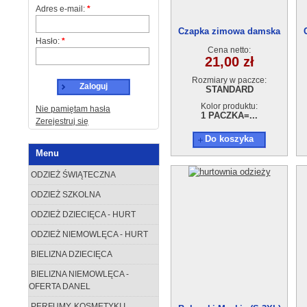
Adres e-mail:
*
Czapka zimowa damska
Hasło:
*
Cena netto:
21,00 zł
Rozmiary w paczce:
Zaloguj
STANDARD
Kolor produktu:
Nie pamiętam hasła
1 PACZKA=...
Zerejestruj się
Do koszyka
Menu
ODZIEŻ ŚWIĄTECZNA
ODZIEŻ SZKOLNA
ODZIEŻ DZIECIĘCA - HURT
ODZIEŻ NIEMOWLĘCA - HURT
BIELIZNA DZIECIĘCA
BIELIZNA NIEMOWLĘCA -
OFERTA DANEL
PERFUMY, KOSMETYKI I