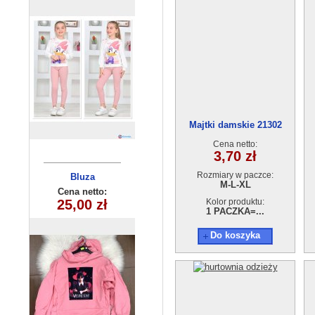
Majtki damskie 21302
Cena netto:
3,70 zł
Rozmiary w paczce:
Komplet
Bluza
M-L-XL
dziewczęcy
dziecięca
Cena netto:
Cena netto:
25,00 zł
47,00 zł
(6-16) 6szt
(6-16) 6szt
Kolor produktu:
1 PACZKA=...
Do koszyka