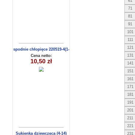
61
71
81
91
101
111
121
spodnie chłopięce 220519-4(1-
4) 4 szt
131
Cena netto:
10,50 zł
141
151
161
171
181
191
201
211
221
Sukienka dziewczęca (4-14)
231