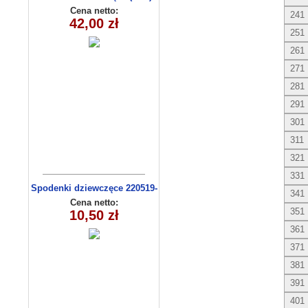
C3009
Cena netto:
241
42,00 zł
251
261
271
281
291
301
311
321
331
Spodenki dziewczęce 220519-
341
4 (13-16)
Cena netto:
351
10,50 zł
361
371
381
391
401