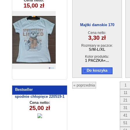
Cena netto:
Cena netto:
180626-15(6-16)
15,00 zł
19,00 zł
(1-4) 4szt
6szt
Majtki damskie 170
Cena netto:
3,30 zł
Rozmiary w paczce:
S/M-L/XL
Kolor produktu:
1 PACZKA=...
Do koszyka
« poprzednia
1
Bestseller
11
spodnie chłopięce 220519-1
21
(1-6) 5szt
Cena netto:
25,00 zł
31
41
51