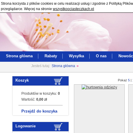
Strona korzysta z plików cookies w celu realizacji usług i zgodnie z Polityką Pl
przeglądarce. Więcej na stronie
wszystkoociasteczkach.pl
Strona główna
Rabaty
Wysyłka
O nas
Nowośc
Jesteś tutaj:
Strona główna
»
Koszyk
Pokaż
5
|
Produktów w koszyku:
0
Wartość:
0,00 zł
Przejdź do koszyka
Logowanie