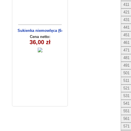
411
421
431
441
Sukienka niemowlęca (6-
451
36msc) C3009-1
Cena netto:
36,00 zł
461
471
481
491
501
511
521
531
541
551
561
571