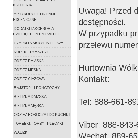
BIŻUTERIA
Uwaga! Przed d
ARTYKUŁY OCHRONNE I
dostępności.
HIGIENICZNE
DODATKI I AKCESORIA
W przypadku pr
DZIECIĘCE I NIEMOWLĘCE
przelewu numer
CZAPKI I NAKRYCIA GŁOWY
KURTKI I PŁASZCZE
ODZIEŻ DAMSKA
Hurtownia Wólk
ODZIEŻ MĘSKA
Kontakt:
ODZIEŻ CIĄŻOWA
RAJSTOPY I POŃCZOCHY
BIELIZNA DAMSKA
Tel: 888-661-89
BIELIZNA MĘSKA
ODZIEŻ ROBOCZA I DO KUCHNI
Viber: 888-843
TOREBKI, TORBY I PLECAKI
WALIZKI
Wechat: 889-65