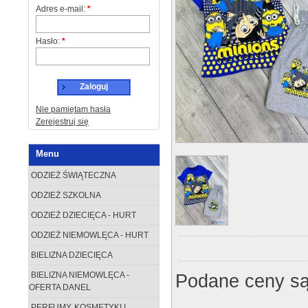
Adres e-mail:
*
Hasło:
*
Zaloguj
Nie pamiętam hasła
Zerejestruj się
Menu
ODZIEŻ ŚWIĄTECZNA
ODZIEŻ SZKOLNA
ODZIEŻ DZIECIĘCA - HURT
ODZIEŻ NIEMOWLĘCA - HURT
BIELIZNA DZIECIĘCA
Podane ceny są
BIELIZNA NIEMOWLĘCA -
OFERTA DANEL
PERFUMY, KOSMETYKI I