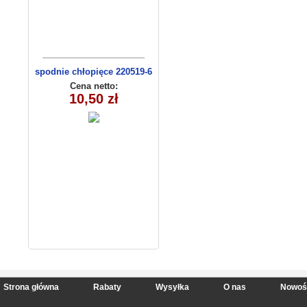
spodnie chłopięce 220519-6
(1- 4) 4 szt
Cena netto:
10,50 zł
Strona główna
Rabaty
Wysyłka
O nas
Nowoś