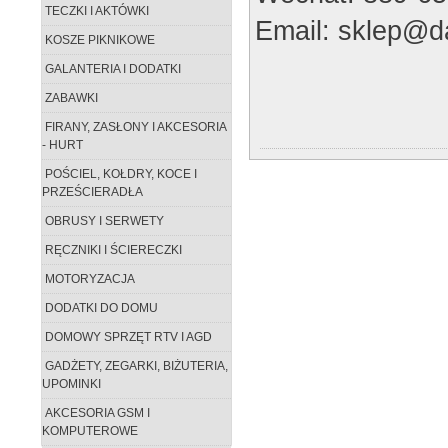
TECZKI I AKTÓWKI
Email: sklep@da
KOSZE PIKNIKOWE
GALANTERIA I DODATKI
ZABAWKI
FIRANY, ZASŁONY I AKCESORIA
- HURT
POŚCIEL, KOŁDRY, KOCE I
PRZEŚCIERADŁA
OBRUSY I SERWETY
RĘCZNIKI I ŚCIERECZKI
MOTORYZACJA
DODATKI DO DOMU
DOMOWY SPRZĘT RTV I AGD
GADŻETY, ZEGARKI, BIŻUTERIA,
UPOMINKI
AKCESORIA GSM I
KOMPUTEROWE