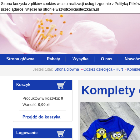
Strona korzysta z plików cookies w celu realizacji usług i zgodnie z Polityką Pl
przeglądarce. Więcej na stronie
wszystkoociasteczkach.pl
Strona główna
Rabaty
Wysyłka
O nas
Nowośc
Jesteś tutaj:
Strona główna
»
Odzież dziecięca - Hurt
»
Komplet
Koszyk
Komplety d
Produktów w koszyku:
0
Wartość:
0,00 zł
Przejdź do koszyka
Logowanie