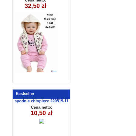
Cena netto:
32,50 zł
5162 (9-24)
4szt
Bestseller
spodnie chłopięce 220519-11
(9-12)
Cena netto:
10,50 zł