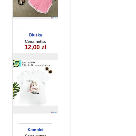
Bluzka
dziecięca
Cena netto:
YL-874A1 (8-16)
12,00 zł
5 szt
Komplet
niemowlęcy