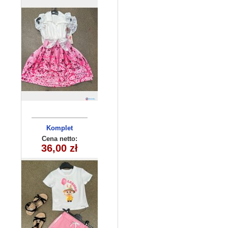
Komplet
dziecięcy
Cena netto:
36,00 zł
260625-30
(3/4-13/14)
6szt