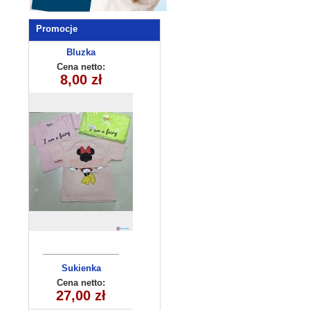
Promocje
Bluzka
dziecięca
Cena netto:
8,00 zł
Sukienka
dziewczęca
Cena netto:
27,00 zł
(4-14 ) 6szt