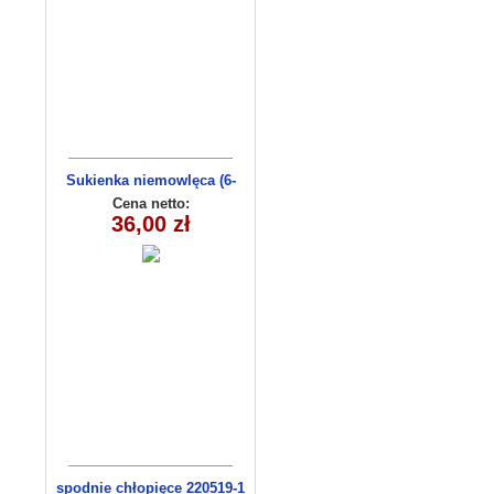
Sukienka niemowlęca (6-
36msc) C3009-1
Cena netto:
36,00 zł
spodnie chłopięce 220519-1