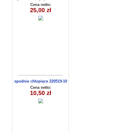
(1-6) 5szt
Cena netto:
25,00 zł
spodnie chłopięce 220519-10
(1-4)
Cena netto:
10,50 zł