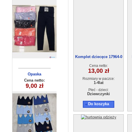
Komplet dziecęce 17964-0
(1-4) 4szt.
Cena netto:
13,00 zł
Opaska
Bluzka
Rozmiary w paczce:
dziecięca
dziecięca
Cena netto:
Cena netto:
1-4lat
180626-14(6-16)
15,00 zł
9,00 zł
250510-4
6szt
Płeć - dzieci:
Dziewczynki
Do koszyka