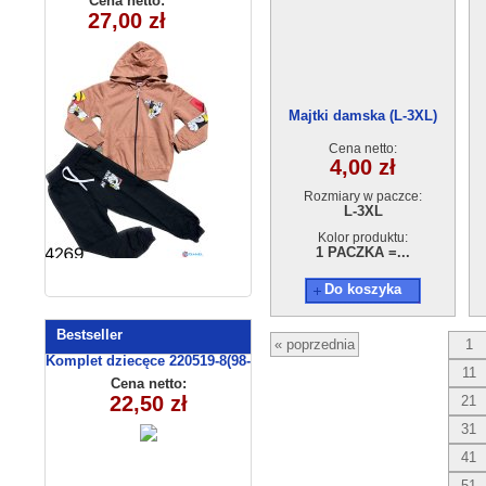
Cena netto:
Cena netto:
27,00 zł
17,00 zł
(3-6) 4szt
) 4szt
Majtki damska (L-3XL)
22004
Cena netto:
4,00 zł
Rozmiary w paczce:
L-3XL
Kolor produktu:
1 PACZKA =...
Do koszyka
Bestseller
« poprzednia
1
Komplet dziecęce 220519-8(98-
11
116 m)
Cena netto:
22,50 zł
21
31
41
51