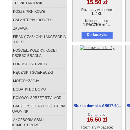
15,50 zł
TECZKI I AKTÓWKI
Rozmiary w paczce:
KOSZE PIKNIKOWE
L-4XL
GALANTERIA I DODATKI
Kolor produktu:
1 PACZKA = 1...
ZABAWKI
Do koszyka
FIRANY, ZASŁONY I AKCESORIA
- HURT
POŚCIEL, KOŁDRY, KOCE I
PRZEŚCIERADŁA
OBRUSY I SERWETY
RĘCZNIKI I ŚCIERECZKI
MOTORYZACJA
DODATKI DO DOMU
DOMOWY SPRZĘT RTV I AGD
Bluzka damska AB617-9(L-
B
GADŻETY, ZEGARKI, BIŻUTERIA,
XL) 5szt
UPOMINKI
Cena netto:
15,50 zł
AKCESORIA GSM I
KOMPUTEROWE
Rozmiary w paczce: