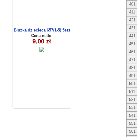
401
411
421
431
Bluzka dziecieca 657(1-5) 5szt
Cena netto:
441
9,00 zł
451
461
471
481
491
501
511
521
531
541
551
561