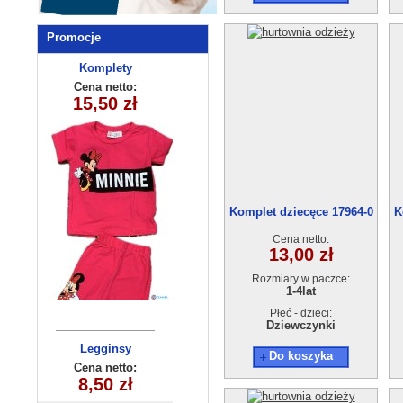
Promocje
Komplety
Bluzka
dziecięce
dziecięca
Cena netto:
Cena netto:
YL-869A3 (8-16)
15,50 zł
12,00 zł
(5-8) 4szt
5 szt
Komplet dziecęce 17964-0
K
(1-4) 4szt.
Cena netto:
13,00 zł
Rozmiary w paczce:
1-4lat
Płeć - dzieci:
Dziewczynki
Legginsy
Komplet
Do koszyka
dziewczęce
dziewczęcy
Cena netto:
Cena netto:
5570(3-6) 4szt
17,00 zł
(12-16) 4szt
8,50 zł