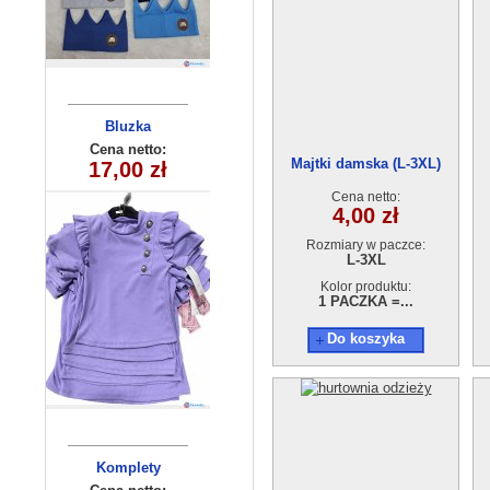
Komplet
Bluzka
dziewczęcy
dziecieca
Cena netto:
Cena netto:
Majtki damska (L-3XL)
17,00 zł
20,00 zł
(6-16）6szt
(3-10) 5szt
DM8712
Cena netto:
4,00 zł
Rozmiary w paczce:
L-3XL
Kolor produktu:
1 PACZKA =...
Do koszyka
Komplety
Komplet
chlopiecy 5567
dziecięce (5-8