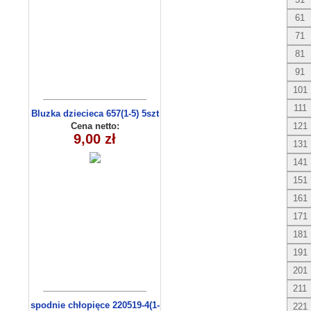
61
71
81
91
101
111
Bluzka dziecieca 657(1-5) 5szt
Cena netto:
121
9,00 zł
131
141
151
161
171
181
191
201
211
spodnie chłopięce 220519-4(1-
221