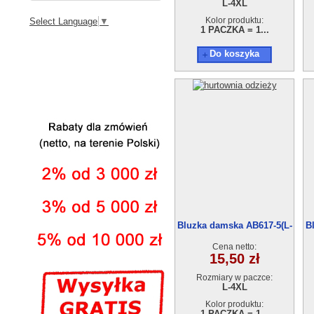
L-4XL
Kolor produktu:
Select Language
▼
1 PACZKA = 1...
Do koszyka
Bluzka damska AB617-5(L-
B
XL) 5szt
Cena netto:
15,50 zł
Rozmiary w paczce:
L-4XL
Kolor produktu:
1 PACZKA = 1...