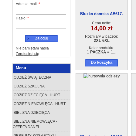
Adres e-mail:
*
Bluzka damska AB617-
Hasło:
*
25(2XL-6XL) 5szt
Cena netto:
14,00 zł
Rozmiary w paczce:
Zaloguj
2XL-6XL
Kolor produktu:
Nie pamiętam hasła
1 PACZKA = 1...
Zerejestruj się
Do koszyka
Menu
ODZIEŻ ŚWIĄTECZNA
ODZIEŻ SZKOLNA
ODZIEŻ DZIECIĘCA - HURT
ODZIEŻ NIEMOWLĘCA - HURT
BIELIZNA DZIECIĘCA
BIELIZNA NIEMOWLĘCA -
OFERTA DANEL
PERFUMY, KOSMETYKI I