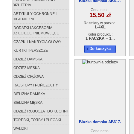
Bluzka damska AB617-
BIŻUTERIA
19(L-XL) 5szt
Cena netto:
ARTYKUŁY OCHRONNE I
15,50 zł
HIGIENICZNE
Rozmiary w paczce:
L-4XL
DODATKI I AKCESORIA
DZIECIĘCE I NIEMOWLĘCE
Kolor produktu:
1 PACZKA = 1...
CZAPKI I NAKRYCIA GŁOWY
Do koszyka
KURTKI I PŁASZCZE
ODZIEŻ DAMSKA
ODZIEŻ MĘSKA
ODZIEŻ CIĄŻOWA
RAJSTOPY I POŃCZOCHY
BIELIZNA DAMSKA
BIELIZNA MĘSKA
ODZIEŻ ROBOCZA I DO KUCHNI
TOREBKI, TORBY I PLECAKI
Bluzka damska AB617-
14(L-XL) 5szt
WALIZKI
Cena netto: