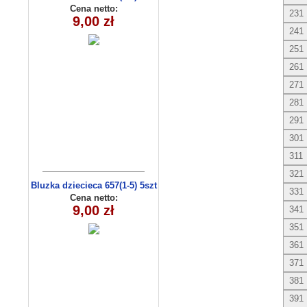
Cena netto:
231
9,00 zł
241
251
261
271
281
291
301
311
321
Bluzka dziecieca 657(1-5) 5szt
331
Cena netto:
9,00 zł
341
351
361
371
381
391