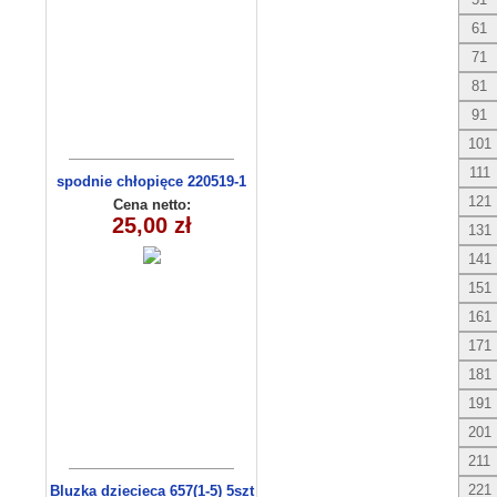
61
71
81
91
101
111
spodnie chłopięce 220519-1
(1-6) 5szt
121
Cena netto:
25,00 zł
131
141
151
161
171
181
191
201
211
221
Bluzka dziecieca 657(1-5) 5szt