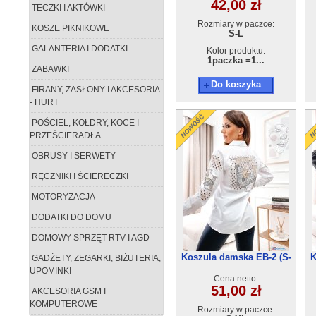
42,00 zł
TECZKI I AKTÓWKI
Rozmiary w paczce:
KOSZE PIKNIKOWE
S-L
GALANTERIA I DODATKI
Kolor produktu:
1paczka =1...
ZABAWKI
Do koszyka
FIRANY, ZASŁONY I AKCESORIA
- HURT
POŚCIEL, KOŁDRY, KOCE I
PRZEŚCIERADŁA
OBRUSY I SERWETY
RĘCZNIKI I ŚCIERECZKI
MOTORYZACJA
DODATKI DO DOMU
DOMOWY SPRZĘT RTV I AGD
Koszula damska EB-2 (S-
K
GADŻETY, ZEGARKI, BIŻUTERIA,
XL) 4szt
UPOMINKI
Cena netto:
51,00 zł
AKCESORIA GSM I
KOMPUTEROWE
Rozmiary w paczce: