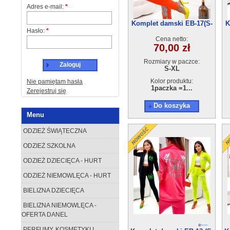
Adres e-mail:
*
Komplet damski EB-17(S-
K
Hasło:
*
XL) 4szt
Cena netto:
70,00 zł
Rozmiary w paczce:
Zaloguj
S-XL
Kolor produktu:
Nie pamiętam hasła
1paczka =1...
Zerejestruj się
Do koszyka
Menu
ODZIEŻ ŚWIĄTECZNA
ODZIEŻ SZKOLNA
ODZIEŻ DZIECIĘCA - HURT
ODZIEŻ NIEMOWLĘCA - HURT
BIELIZNA DZIECIĘCA
BIELIZNA NIEMOWLĘCA -
OFERTA DANEL
PERFUMY, KOSMETYKI I