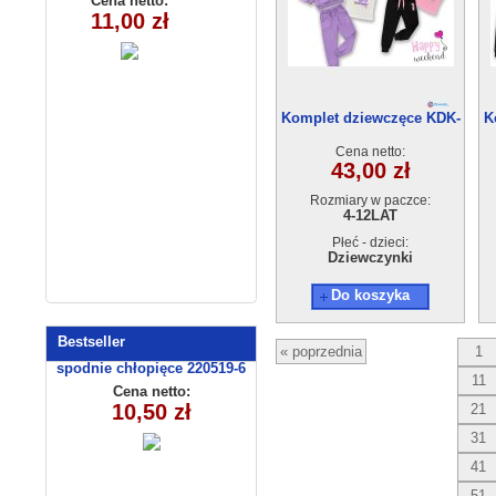
Cena netto:
Cena netto:
180626-14(6-16)
15,00 zł
11,00 zł
(1-4)4szt
6szt
Komplet dziewczęce KDK-
K
104 (4-12) 10szt
Cena netto:
43,00 zł
Rozmiary w paczce:
4-12LAT
Płeć - dzieci:
Dziewczynki
Do koszyka
Bestseller
« poprzednia
1
spodnie chłopięce 220519-6
11
(1- 4) 4 szt
Cena netto:
10,50 zł
21
31
41
51