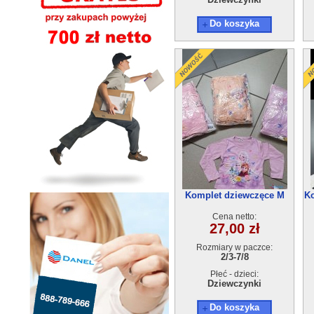
Do koszyka
Komplet dziewczęce M
Ko
(2/3-7/8 ) 5szt
Cena netto:
27,00 zł
Rozmiary w paczce:
2/3-7/8
Płeć - dzieci:
Dziewczynki
Do koszyka