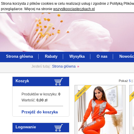
Strona korzysta z plików cookies w celu realizacji usług i zgodnie z Polityką Pl
przeglądarce. Więcej na stronie
wszystkoociasteczkach.pl
Strona główna
Rabaty
Wysyłka
O nas
Nowośc
Jesteś tutaj:
Strona główna
»
Koszyk
Pokaż
5
|
Produktów w koszyku:
0
Wartość:
0,00 zł
Przejdź do koszyka
Logowanie