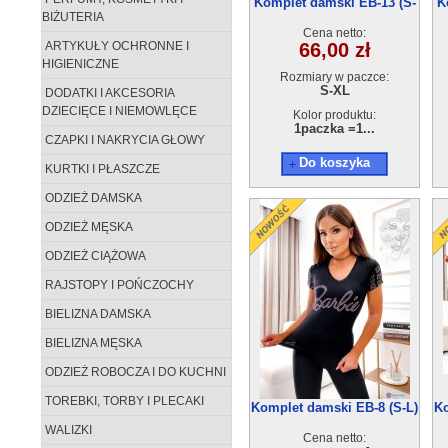
Komplet damski EB-13 (S-
K
BIŻUTERIA
XL) 4szt
Cena netto:
ARTYKUŁY OCHRONNE I
66,00 zł
HIGIENICZNE
Rozmiary w paczce:
S-XL
DODATKI I AKCESORIA
DZIECIĘCE I NIEMOWLĘCE
Kolor produktu:
1paczka =1...
CZAPKI I NAKRYCIA GŁOWY
Do koszyka
KURTKI I PŁASZCZE
ODZIEŻ DAMSKA
ODZIEŻ MĘSKA
ODZIEŻ CIĄŻOWA
RAJSTOPY I POŃCZOCHY
BIELIZNA DAMSKA
BIELIZNA MĘSKA
ODZIEŻ ROBOCZA I DO KUCHNI
TOREBKI, TORBY I PLECAKI
Komplet damski EB-8 (S-L)
Ko
3szt
WALIZKI
Cena netto: