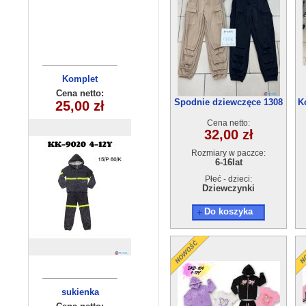
Komplety
Komplet
dziecięce (1-4
chlopiecy
Cena netto:
Cena netto:
Spodnie dziewczęce 1308
K
KK9020(4-12)
25,00 zł
12,00 zł
) 4szt
(6-16) 6szt
15szt
Cena netto:
32,00 zł
Rozmiary w paczce:
6-16lat
Płeć - dzieci:
Dziewczynki
Do koszyka
sukienka
Bluzka
dziewczęca
dziecięca