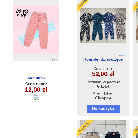
Komplet dziewczęce
WELUR 2518(6-16) 6szt
Cena netto:
52,00 zł
sukienka
Bluzka
Rozmiary w paczce:
dziewczęca
dziecięca
Cena netto:
Cena netto:
6-16lat
12,00 zł
5,00 zł
(5-8)4szt
Płeć - dzieci:
Chłopcy
Do koszyka