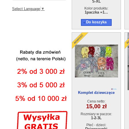
S-XL
Kolor produktu:
Select Language
▼
1paczka =1...
Do koszyka
Komplet dziewczęce
6037(1-3) 3szt
Cena netto:
15,00 zł
Rozmiary w paczce:
1-2-3L
Płeć - dzieci:
Dziewczynki