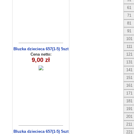
61
71
81
91
101
111
Bluzka dziecieca 657(1-5) 5szt
Cena netto:
121
9,00 zł
131
141
151
161
171
181
191
201
211
Bluzka dziecieca 657(1-5) 5szt
221