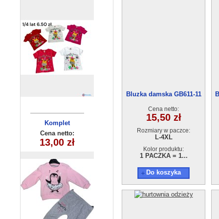
Bluzka damska GB611-11
B
(L-4XL)
Cena netto:
15,50 zł
Komplet
Spodnie
Rozmiary w paczce:
niemowlęcy
dziecięce
Cena netto:
Cena netto:
L-4XL
13,00 zł
17,00 zł
(6-18) 4szt
KL-790A2
Kolor produktu:
1 PACZKA = 1...
Do koszyka