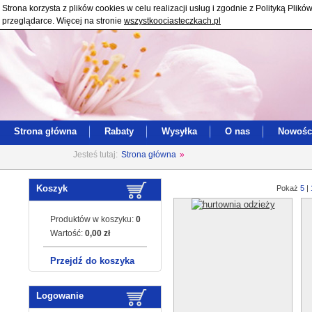
Strona korzysta z plików cookies w celu realizacji usług i zgodnie z Polityką Pl
przeglądarce. Więcej na stronie
wszystkoociasteczkach.pl
Strona główna
Rabaty
Wysyłka
O nas
Nowośc
Jesteś tutaj:
Strona główna
»
Koszyk
Pokaż
5
|
Produktów w koszyku:
0
Wartość:
0,00 zł
Przejdź do koszyka
Logowanie