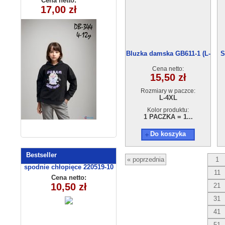
Cena netto:
Cena netto:
290525-DB344
17,00 zł
10,00 zł
) 4szt
(4-12) 10szt
Bluzka damska GB611-1 (L-
S
4XL)
Cena netto:
15,50 zł
Rozmiary w paczce:
L-4XL
Kolor produktu:
1 PACZKA = 1...
Do koszyka
Bestseller
« poprzednia
1
spodnie chłopięce 220519-10
11
(1-4)
Cena netto:
10,50 zł
21
31
41
51