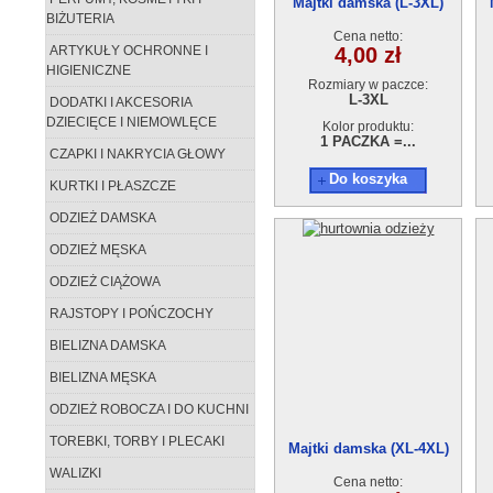
Majtki damska (L-3XL)
BIŻUTERIA
24009
Cena netto:
ARTYKUŁY OCHRONNE I
4,00 zł
HIGIENICZNE
Rozmiary w paczce:
L-3XL
DODATKI I AKCESORIA
DZIECIĘCE I NIEMOWLĘCE
Kolor produktu:
1 PACZKA =...
CZAPKI I NAKRYCIA GŁOWY
Do koszyka
KURTKI I PŁASZCZE
ODZIEŻ DAMSKA
ODZIEŻ MĘSKA
ODZIEŻ CIĄŻOWA
RAJSTOPY I POŃCZOCHY
BIELIZNA DAMSKA
BIELIZNA MĘSKA
ODZIEŻ ROBOCZA I DO KUCHNI
TOREBKI, TORBY I PLECAKI
Majtki damska (XL-4XL)
8611
WALIZKI
Cena netto: