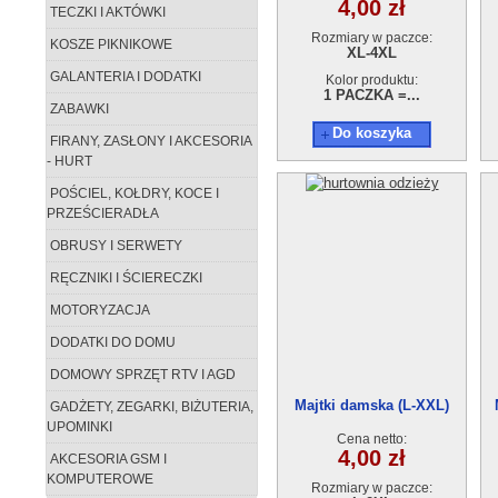
4,00 zł
TECZKI I AKTÓWKI
Rozmiary w paczce:
KOSZE PIKNIKOWE
XL-4XL
GALANTERIA I DODATKI
Kolor produktu:
1 PACZKA =...
ZABAWKI
Do koszyka
FIRANY, ZASŁONY I AKCESORIA
- HURT
POŚCIEL, KOŁDRY, KOCE I
PRZEŚCIERADŁA
OBRUSY I SERWETY
RĘCZNIKI I ŚCIERECZKI
MOTORYZACJA
DODATKI DO DOMU
DOMOWY SPRZĘT RTV I AGD
Majtki damska (L-XXL)
GADŻETY, ZEGARKI, BIŻUTERIA,
4887
UPOMINKI
Cena netto:
4,00 zł
AKCESORIA GSM I
KOMPUTEROWE
Rozmiary w paczce: