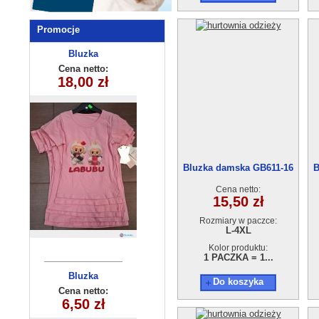
Promocje
Komplet
Bluzka
chlopiecy 5564
dziewczęca
Cena netto:
Cena netto:
270625-2(6-16)
18,00 zł
17,00 zł
(3-6) 4szt
6szt
Bluzka damska GB611-16
B
(L-4XL)
Cena netto:
15,50 zł
Rozmiary w paczce:
L-4XL
Kolor produktu:
1 PACZKA = 1...
Bluzka
Bluza
Do koszyka
dziewczęca
chłopięca
Cena netto:
Cena netto:
20,00 zł
(7-16) 4szt
6,50 zł
(1-4) 4szt