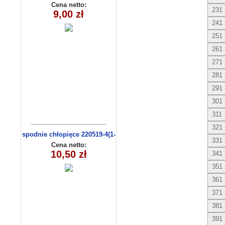
Cena netto:
231
9,00 zł
241
251
261
271
281
291
301
311
321
spodnie chłopięce 220519-4(1-
331
4) 4 szt
Cena netto:
10,50 zł
341
351
361
371
381
391