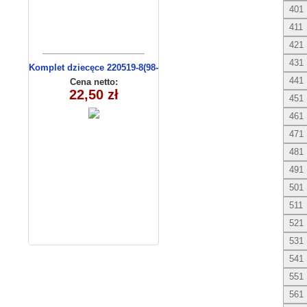
401
411
421
431
Komplet dziecęce 220519-8(98-
116 m)
441
Cena netto:
22,50 zł
451
461
471
481
491
501
511
521
531
541
551
561