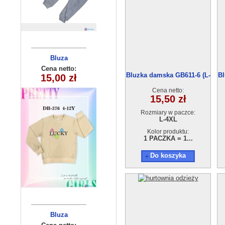
Komplet
Bluza
chlopiecy 5578
dziecięca
Cena netto:
Cena netto:
Bluzka damska GB611-6 (L-
Bl
290525-DB376
15,00 zł
17,00 zł
(3-6) 4szt
4XL)
(4-12) 10szt
Cena netto:
15,50 zł
Rozmiary w paczce:
L-4XL
Kolor produktu:
1 PACZKA = 1...
Do koszyka
Komplety
Bluza
dziecięce (1-4
dziecięca