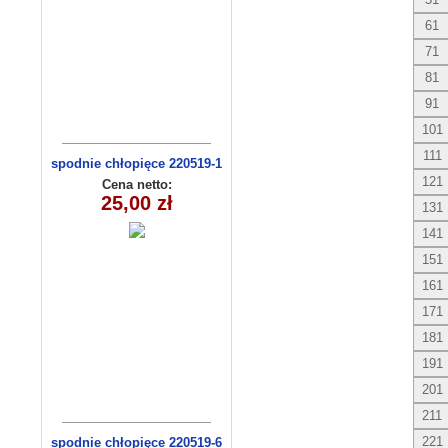
61
71
81
91
101
111
spodnie chłopięce 220519-1
(1-6) 5szt
121
Cena netto:
25,00 zł
131
141
151
161
171
181
191
201
211
221
spodnie chłopięce 220519-6