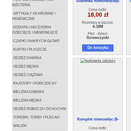
Sukienka niemowlęce(6-
BIŻUTERIA
18M) 21530
Cena netto:
ARTYKUŁY OCHRONNE I
18,00 zł
HIGIENICZNE
Rozmiary w paczce:
6-18M
DODATKI I AKCESORIA
DZIECIĘCE I NIEMOWLĘCE
Płeć - dzieci:
Dziewczynki
CZAPKI I NAKRYCIA GŁOWY
Do koszyka
KURTKI I PŁASZCZE
ODZIEŻ DAMSKA
ODZIEŻ MĘSKA
ODZIEŻ CIĄŻOWA
RAJSTOPY I POŃCZOCHY
BIELIZNA DAMSKA
BIELIZNA MĘSKA
ODZIEŻ ROBOCZA I DO KUCHNI
TOREBKI, TORBY I PLECAKI
Komplet niemowlęc (6-
18m)21649
WALIZKI
Cena netto: