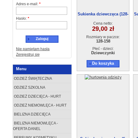
Adres e-mail:
*
Sukienka dziewczęca (128-
S
Hasło:
*
158) EH1809-1
Cena netto:
29,00 zł
Rozmiary w paczce:
Zaloguj
128-158
Płeć - dzieci:
Nie pamiętam hasła
Dziewczynki
Zerejestruj się
Do koszyka
Menu
ODZIEŻ ŚWIĄTECZNA
ODZIEŻ SZKOLNA
ODZIEŻ DZIECIĘCA - HURT
ODZIEŻ NIEMOWLĘCA - HURT
BIELIZNA DZIECIĘCA
BIELIZNA NIEMOWLĘCA -
OFERTA DANEL
PERFUMY, KOSMETYKI I