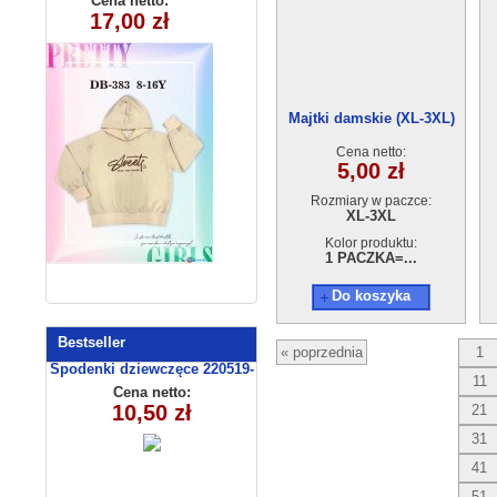
Cena netto:
Cena netto:
290525-DB383
17,00 zł
38,00 zł
(4-14) 6szt
(8-16) 10szt
Majtki damskie (XL-3XL)
AB22-3023
Cena netto:
5,00 zł
Rozmiary w paczce:
XL-3XL
Kolor produktu:
1 PACZKA=...
Do koszyka
Bestseller
« poprzednia
1
Spodenki dziewczęce 220519-
11
4 (13-16)
Cena netto:
10,50 zł
21
31
41
51