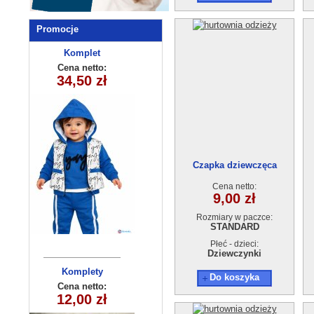
Promocje
Komplet
Bluzka
niemowlęcy
dziewczęca
Cena netto:
Cena netto:
270625-1(6-16)
34,50 zł
18,00 zł
5384 (9-24)
4szt
6szt
Czapka dziewczęca
EAD1809-8
Cena netto:
9,00 zł
Rozmiary w paczce:
STANDARD
Płeć - dzieci:
Dziewczynki
Komplety
Bluzka
Do koszyka
dziecięce (1-4
dziewczęca
Cena netto:
Cena netto:
12,00 zł
20,00 zł
(6-16) 6szt
) 4szt