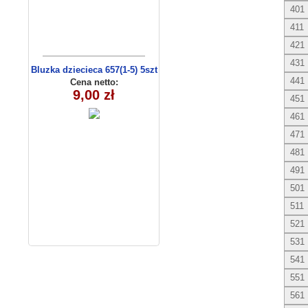
401
411
421
431
Bluzka dziecieca 657(1-5) 5szt
441
Cena netto:
9,00 zł
451
461
471
481
491
501
511
521
531
541
551
561