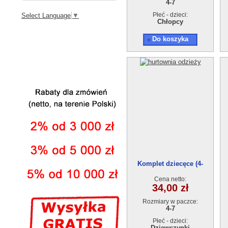
4-7
Płeć - dzieci:
Select Language
▼
Chłopcy
Do koszyka
Komplet dziecęce (4-
7)20955
Cena netto:
34,00 zł
Rozmiary w paczce:
4-7
Płeć - dzieci:
Dziewczynki