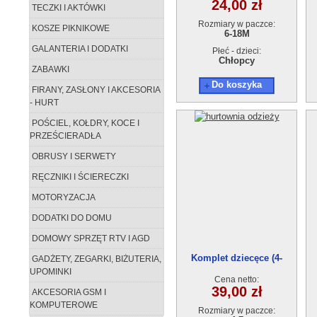
24,00 zł
TECZKI I AKTÓWKI
Rozmiary w paczce:
KOSZE PIKNIKOWE
6-18M
GALANTERIA I DODATKI
Płeć - dzieci:
Chłopcy
ZABAWKI
Do koszyka
FIRANY, ZASŁONY I AKCESORIA
- HURT
POŚCIEL, KOŁDRY, KOCE I
PRZEŚCIERADŁA
OBRUSY I SERWETY
RĘCZNIKI I ŚCIERECZKI
MOTORYZACJA
DODATKI DO DOMU
DOMOWY SPRZĘT RTV I AGD
Komplet dziecęce (4-
GADŻETY, ZEGARKI, BIŻUTERIA,
7)21601
UPOMINKI
Cena netto:
39,00 zł
AKCESORIA GSM I
KOMPUTEROWE
Rozmiary w paczce: