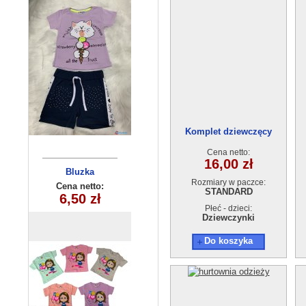
Komplet dziewczęcy
EAD1809-2
Cena netto:
16,00 zł
Bluzka
Bluza
Rozmiary w paczce:
dziewczęca
dziecięca
Cena netto:
Cena netto:
STANDARD
25,00 zł
(6-16) 6szt
6,50 zł
(1-4) 4szt
Płeć - dzieci:
Dziewczynki
Do koszyka