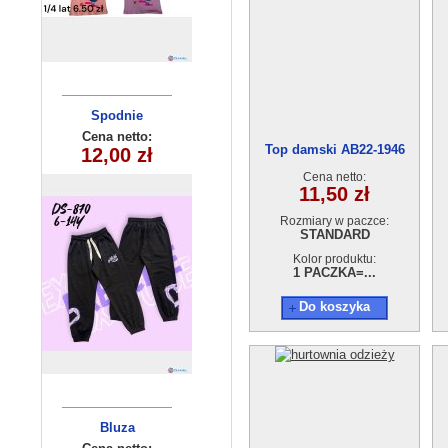
Komplety
Spodnie
dziecięce (1-4
dziecięce
Cena netto:
Cena netto:
Top damski AB22-1946
DS-870(6-14)
12,00 zł
14,50 zł
) 4szt
10szt
Cena netto:
11,50 zł
Rozmiary w paczce:
STANDARD
Kolor produktu:
1 PACZKA=...
Do koszyka
Komplet
Bluza
dziewczęcy
dziecięca