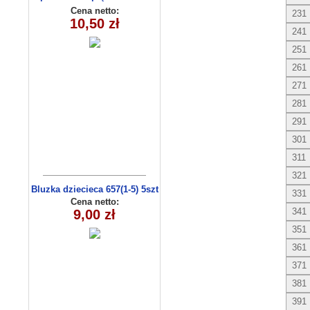
(1- 4) 4 szt
Cena netto:
231
10,50 zł
241
251
261
271
281
291
301
311
321
Bluzka dziecieca 657(1-5) 5szt
331
Cena netto:
341
9,00 zł
351
361
371
381
391