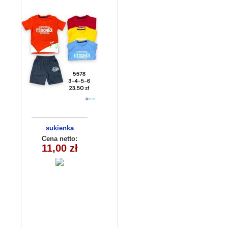
sukienka
dziewczęca
Cena netto:
11,00 zł
(1-4)4szt