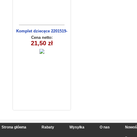
Komplet dziecęce 2201519-
14(68-86m) 4szt
Cena netto:
21,50 zł
Strona główna
Rabaty
Wysyłka
O nas
Nowoś