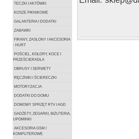
TECZKI I AKTÓWKI
KOSZE PIKNIKOWE
GALANTERIA I DODATKI
ZABAWKI
FIRANY, ZASŁONY I AKCESORIA
- HURT
POŚCIEL, KOŁDRY, KOCE I
PRZEŚCIERADŁA
OBRUSY I SERWETY
RĘCZNIKI I ŚCIERECZKI
MOTORYZACJA
DODATKI DO DOMU
DOMOWY SPRZĘT RTV I AGD
GADŻETY, ZEGARKI, BIŻUTERIA,
UPOMINKI
AKCESORIA GSM I
KOMPUTEROWE