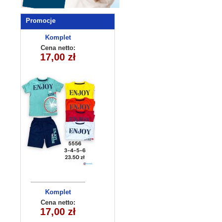
Promocje
Komplet
chlopiecy 5556
Cena netto:
17,00 zł
(3-6) 4szt
Komplet
chlopiecy 5578
Cena netto:
17,00 zł
(3-6) 4szt