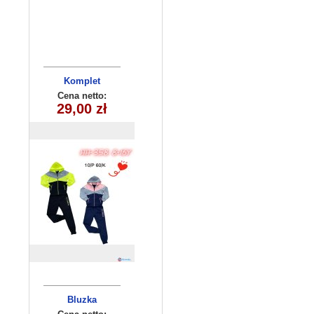
Komplet
dziecięcy
Cena netto:
HH-358(8-16)
29,00 zł
10szt
Bluzka
dziewczęca