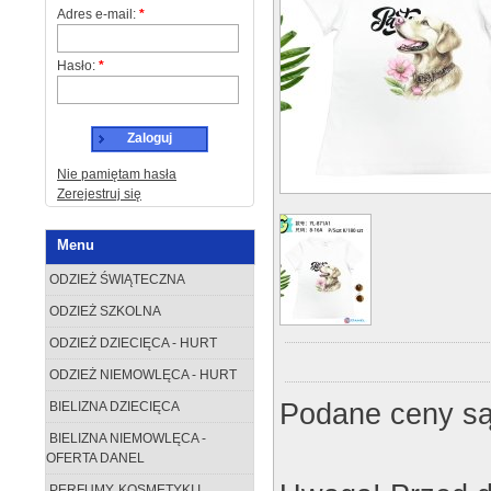
Adres e-mail:
*
Hasło:
*
Zaloguj
Nie pamiętam hasła
Zerejestruj się
Menu
ODZIEŻ ŚWIĄTECZNA
ODZIEŻ SZKOLNA
ODZIEŻ DZIECIĘCA - HURT
ODZIEŻ NIEMOWLĘCA - HURT
Podane ceny są
BIELIZNA DZIECIĘCA
BIELIZNA NIEMOWLĘCA -
OFERTA DANEL
PERFUMY, KOSMETYKI I