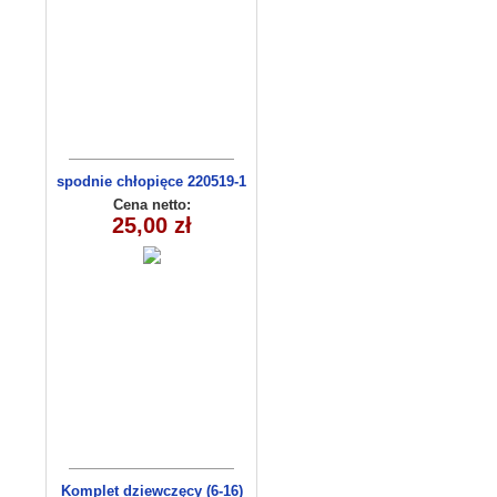
spodnie chłopięce 220519-1
(1-6) 5szt
Cena netto:
25,00 zł
Komplet dziewczęcy (6-16)