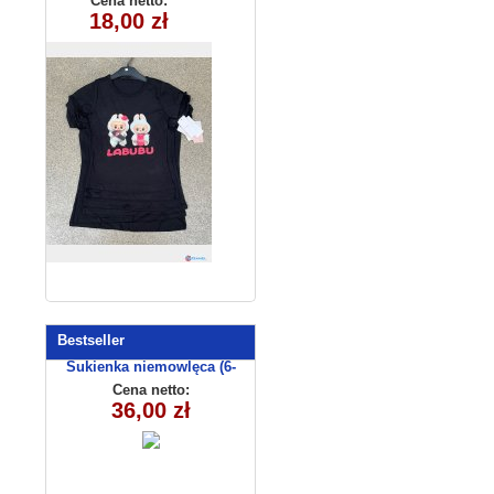
Cena netto:
270625-2(6-16)
18,00 zł
6szt
Bestseller
Sukienka niemowlęca (6-
36msc) C3009-1
Cena netto:
36,00 zł