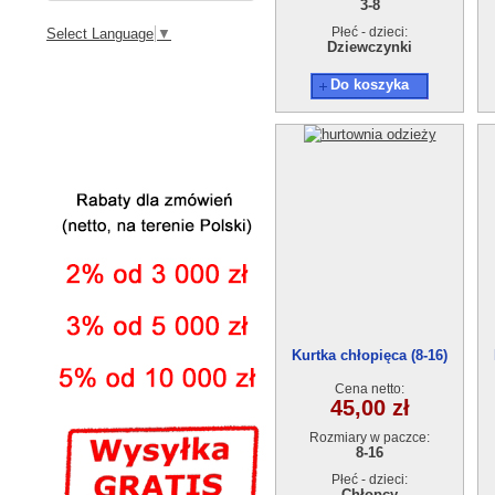
3-8
Płeć - dzieci:
Select Language
▼
Dziewczynki
Do koszyka
Kurtka chłopięca (8-16)
2246F
Cena netto:
45,00 zł
Rozmiary w paczce:
8-16
Płeć - dzieci:
Chłopcy