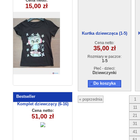
Cena netto:
Cena netto:
180626-14(6-16)
15,00 zł
7,00 zł
(1-4) 4szt
6szt
Kurtka dziewczęca (1-5)
K
2247A
Cena netto:
35,00 zł
Rozmiary w paczce:
1-5
Płeć - dzieci:
Dziewczynki
Do koszyka
Bestseller
« poprzednia
1
Komplet dziewczęcy (6-16)
11
8159
Cena netto:
51,00 zł
21
31
41
51