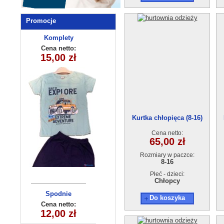
Promocje
Bluza dziecieca
Komplety
(6-16）6szt
dziecięce
Cena netto:
Cena netto:
15,00 zł
25,00 zł
(7-10 ) 4szt
Kurtka chłopięca (8-16)
2068A
Cena netto:
65,00 zł
Rozmiary w paczce:
8-16
Płeć - dzieci:
Chłopcy
Spodnie
Opaska
Do koszyka
dziecięce
dziecięca
Cena netto:
Cena netto:
DS-865(6-14)
12,00 zł
10,00 zł
250510-4
10szt