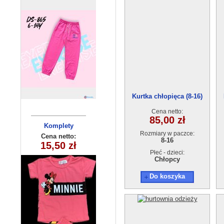
Kurtka chłopięca (8-16)
1315F
Cena netto:
85,00 zł
Komplety
Komplet
Rozmiary w paczce:
chlopiecy 5571
dziecięce
Cena netto:
Cena netto:
8-16
15,50 zł
17,00 zł
(5-8) 4szt
(3-6) 4szt
Płeć - dzieci:
Chłopcy
Do koszyka