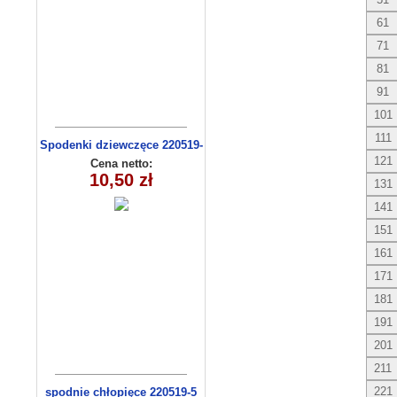
61
71
81
91
101
111
Spodenki dziewczęce 220519-
3 (9-12)
121
Cena netto:
10,50 zł
131
141
151
161
171
181
191
201
211
221
spodnie chłopięce 220519-5