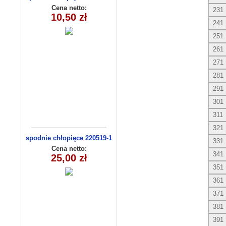
(1- 4) 4 szt
Cena netto:
231
10,50 zł
241
251
261
271
281
291
301
311
321
spodnie chłopięce 220519-1
331
(1-6) 5szt
Cena netto:
341
25,00 zł
351
361
371
381
391