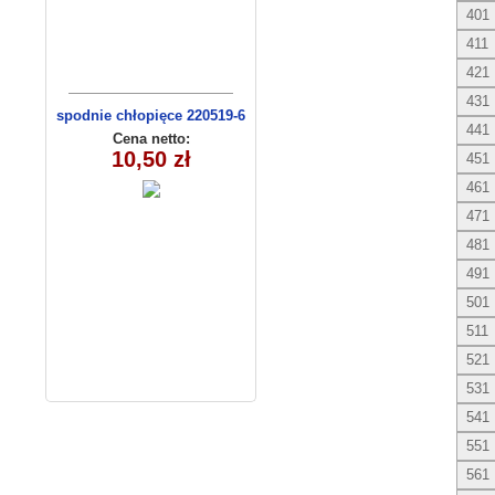
401
411
421
431
spodnie chłopięce 220519-6
441
(1- 4) 4 szt
Cena netto:
10,50 zł
451
461
471
481
491
501
511
521
531
541
551
561