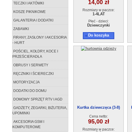
14,00 zł
TECZKI I AKTÓWKI
Rozmiary w paczce:
KOSZE PIKNIKOWE
1-4LAT
GALANTERIA I DODATKI
Płeć - dzieci:
Dziewczynki
ZABAWKI
Do koszyka
FIRANY, ZASŁONY I AKCESORIA
- HURT
POŚCIEL, KOŁDRY, KOCE I
PRZEŚCIERADŁA
OBRUSY I SERWETY
RĘCZNIKI I ŚCIERECZKI
MOTORYZACJA
DODATKI DO DOMU
DOMOWY SPRZĘT RTV I AGD
Kurtka dziewczęca (3-8)
GADŻETY, ZEGARKI, BIŻUTERIA,
AFA638
UPOMINKI
Cena netto:
95,00 zł
AKCESORIA GSM I
KOMPUTEROWE
Rozmiary w paczce: