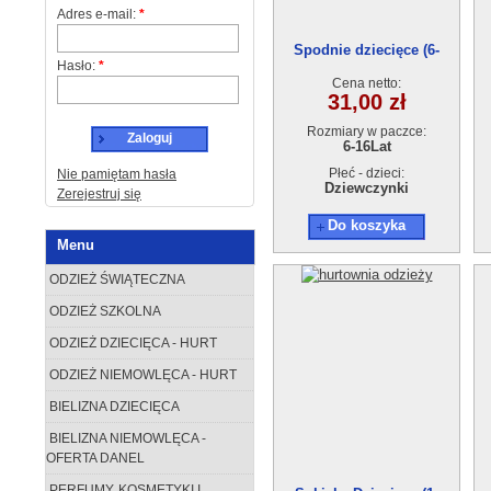
Adres e-mail:
*
Spodnie dziecięce (6-
Hasło:
*
16)P020
Cena netto:
31,00 zł
Rozmiary w paczce:
Zaloguj
6-16Lat
Płeć - dzieci:
Nie pamiętam hasła
Dziewczynki
Zerejestruj się
Do koszyka
Menu
ODZIEŻ ŚWIĄTECZNA
ODZIEŻ SZKOLNA
ODZIEŻ DZIECIĘCA - HURT
ODZIEŻ NIEMOWLĘCA - HURT
BIELIZNA DZIECIĘCA
BIELIZNA NIEMOWLĘCA -
OFERTA DANEL
PERFUMY, KOSMETYKI I