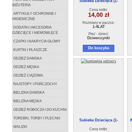
Sukieka Dziecięca (1-
BIŻUTERIA
4)18123-0
Cena netto:
ARTYKUŁY OCHRONNE I
14,00 zł
HIGIENICZNE
Rozmiary w paczce:
1-4LAT
DODATKI I AKCESORIA
DZIECIĘCE I NIEMOWLĘCE
Płeć - dzieci:
Dziewczynki
CZAPKI I NAKRYCIA GŁOWY
Do koszyka
KURTKI I PŁASZCZE
ODZIEŻ DAMSKA
ODZIEŻ MĘSKA
ODZIEŻ CIĄŻOWA
RAJSTOPY I POŃCZOCHY
BIELIZNA DAMSKA
BIELIZNA MĘSKA
ODZIEŻ ROBOCZA I DO KUCHNI
TOREBKI, TORBY I PLECAKI
Sukieka Dziecięca (1-
K
4)18123-0
WALIZKI
Cena netto: