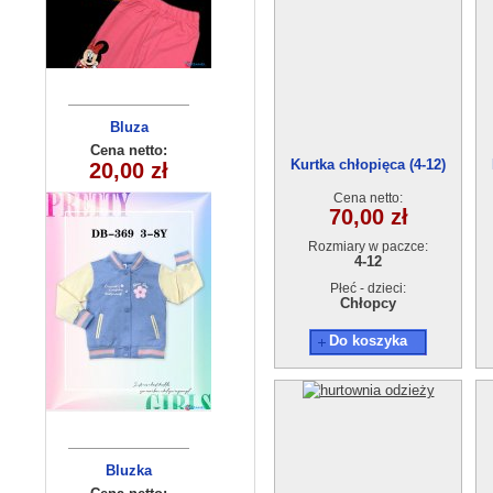
Bluza
Bluza
dziecięca
dziecięca
Cena netto:
Cena netto:
Kurtka chłopięca (4-12)
290525-DB369
290525-DB336
20,00 zł
15,00 zł
1312A
(4-12) 10szt
(3-8) 10szt
Cena netto:
70,00 zł
Rozmiary w paczce:
4-12
Płeć - dzieci:
Chłopcy
Do koszyka
Bluzka
Bluzka
chłopięca
dziecięca