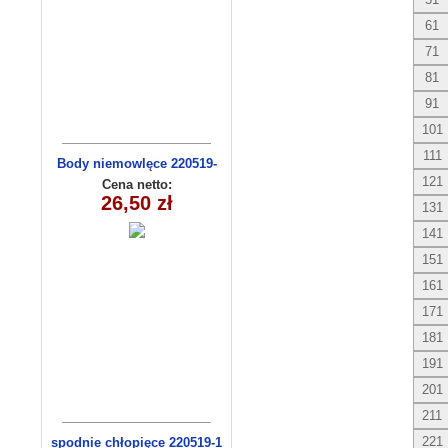
61
71
81
91
101
111
Body niemowlęce 220519-
14(56-74) 3szt
121
Cena netto:
26,50 zł
131
141
151
161
171
181
191
201
211
221
spodnie chłopięce 220519-1