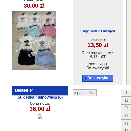
Cena netto:
Cena netto:
39,00 zł
32,50 zł
5162 (9-24)
(4-14) 6szt
4szt
Legginsy dziecięce
ociep18803-2 (9-12L) 4szt.
Cena netto:
13,50 zł
Rozmiary w paczce:
9-12 LAT
Płeć - dzieci:
Dziewczynki
Do koszyka
Bestseller
« poprzednia
1
Sukienka niemowlęca (6-
11
36msc) C3009-1
Cena netto:
36,00 zł
21
31
41
51