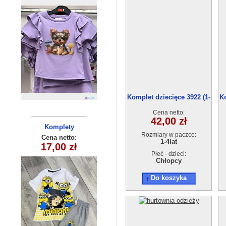
Komplet dziecięce 3922 (1-
Ko
4) 4szt
Cena netto:
42,00 zł
Komplety
Bluzka
Rozmiary w paczce:
dziecięce
dziecięca
Cena netto:
Cena netto:
1-4lat
250510-3 (3-10
180626-9(4-14)
17,00 zł
15,00 zł
) 5szt
6szt
Płeć - dzieci:
Chłopcy
Do koszyka