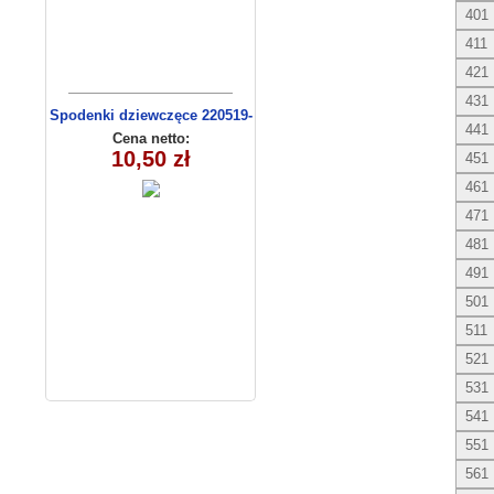
401
411
421
431
Spodenki dziewczęce 220519-
441
3 (9-12)
Cena netto:
10,50 zł
451
461
471
481
491
501
511
521
531
541
551
561