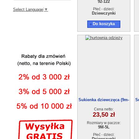
92-122
Płeć - dzieci:
Select Language
▼
Dziewczynki
Do koszyka
Sukienka dziewczęca (9m-
S
5L) 6szt.
Cena netto:
23,50 zł
Rozmiary w paczce:
9M-5L
Płeć - dzieci:
Dziewczynki