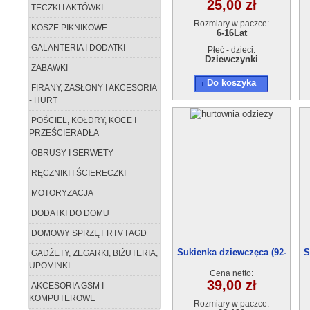
25,00 zł
TECZKI I AKTÓWKI
Rozmiary w paczce:
KOSZE PIKNIKOWE
6-16Lat
GALANTERIA I DODATKI
Płeć - dzieci:
Dziewczynki
ZABAWKI
Do koszyka
FIRANY, ZASŁONY I AKCESORIA
- HURT
POŚCIEL, KOŁDRY, KOCE I
PRZEŚCIERADŁA
OBRUSY I SERWETY
RĘCZNIKI I ŚCIERECZKI
MOTORYZACJA
DODATKI DO DOMU
DOMOWY SPRZĘT RTV I AGD
Sukienka dziewczęca (92-
S
GADŻETY, ZEGARKI, BIŻUTERIA,
122) 6szt.
UPOMINKI
Cena netto:
39,00 zł
AKCESORIA GSM I
KOMPUTEROWE
Rozmiary w paczce: