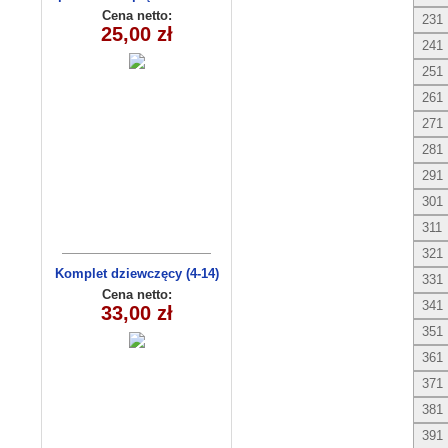
(1-6) 5szt
Cena netto:
231
25,00 zł
241
251
261
271
281
291
301
311
321
Komplet dziewczęcy (4-14)
331
EAJ0605
Cena netto:
341
33,00 zł
351
361
371
381
391