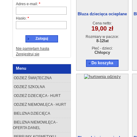
Adres e-mail:
*
Bluza dziecięca ocieplane
B
Hasło:
*
(8-12) 5szt
Cena netto:
19,00 zł
Rozmiary w paczce:
Zaloguj
8-12lat
Płeć - dzieci:
Nie pamiętam hasła
Chłopcy
Zerejestruj się
Do koszyka
Menu
ODZIEŻ ŚWIĄTECZNA
ODZIEŻ SZKOLNA
ODZIEŻ DZIECIĘCA - HURT
ODZIEŻ NIEMOWLĘCA - HURT
BIELIZNA DZIECIĘCA
BIELIZNA NIEMOWLĘCA -
OFERTA DANEL
PERFUMY, KOSMETYKI I