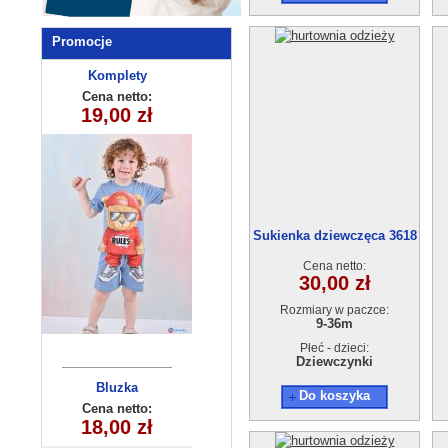
Promocje
Komplety
Spodnie
dziecięce
dziecięce
Cena netto:
Cena netto:
250510-2 (3-10
BB-772 (6-14)
19,00 zł
12,00 zł
) 5szt
10szt
Sukienka dziewczęca 3618
(9-36) 4szt.
Cena netto:
30,00 zł
Rozmiary w paczce:
9-36m
Płeć - dzieci:
Dziewczynki
Legginsy
Bluzka
Do koszyka
dziewczęce
dziecięca
Cena netto:
Cena netto:
180626-28(6-16)
18,00 zł
10,00 zł
(1-5) 5szt
6szt