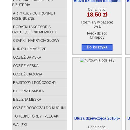
Bluza dziecięca ocieplane
B
BIŻUTERIA
(3-7) 5szt
Cena netto:
ARTYKUŁY OCHRONNE I
18,50 zł
HIGIENICZNE
Rozmiary w paczce:
3-7L
DODATKI I AKCESORIA
DZIECIĘCE I NIEMOWLĘCE
Płeć - dzieci:
Chłopcy
CZAPKI I NAKRYCIA GŁOWY
Do koszyka
KURTKI I PŁASZCZE
ODZIEŻ DAMSKA
ODZIEŻ MĘSKA
ODZIEŻ CIĄŻOWA
RAJSTOPY I POŃCZOCHY
BIELIZNA DAMSKA
BIELIZNA MĘSKA
ODZIEŻ ROBOCZA I DO KUCHNI
TOREBKI, TORBY I PLECAKI
Bluza dziewczęca 2316(6-
B
16) 6szt
WALIZKI
Cena netto: