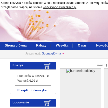
Strona korzysta z plików cookies w celu realizacji usług i zgodnie z Polityką Pl
przeglądarce. Więcej na stronie
wszystkoociasteczkach.pl
Strona główna
Rabaty
Wysyłka
O nas
Nowośc
Jesteś tutaj:
Strona główna
»
Koszyk
Pokaż
5
|
Produktów w koszyku:
0
Wartość:
0,00 zł
Przejdź do koszyka
Logowanie