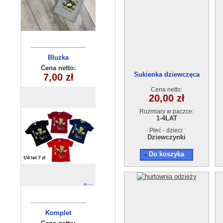
Komplet
Bluzka
chłopięca
dziecięcy
Cena netto:
Cena netto:
Sukienka dziewczęca
20,00 zł
7,00 zł
(1-4) 4szt
(3-8) 5szt
18820-0(1-4) 4szt.
Cena netto:
20,00 zł
Rozmiary w paczce:
1-4LAT
Płeć - dzieci:
Dziewczynki
Do koszyka
Komplet
Komplet
niemowlęcy
dziewczęcy