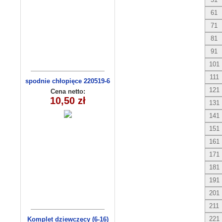
61
71
81
91
101
111
spodnie chłopięce 220519-6
(1- 4) 4 szt
121
Cena netto:
10,50 zł
131
141
151
161
171
181
191
201
211
221
Komplet dziewczęcy (6-16)