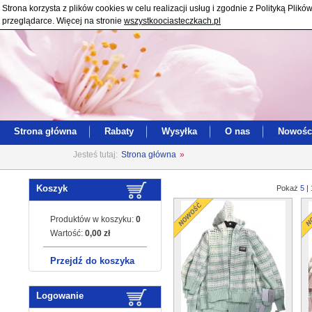
Strona korzysta z plików cookies w celu realizacji usług i zgodnie z Polityką Pl
przeglądarce. Więcej na stronie
wszystkoociasteczkach.pl
Strona główna
Rabaty
Wysyłka
O nas
Nowośc
Jesteś tutaj:
Strona główna
»
Koszyk
Pokaż
5
|
Produktów w koszyku:
0
Wartość:
0,00 zł
Przejdź do koszyka
Logowanie