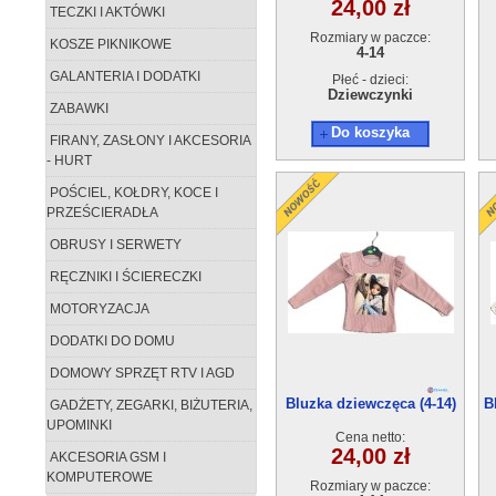
24,00 zł
TECZKI I AKTÓWKI
Rozmiary w paczce:
KOSZE PIKNIKOWE
4-14
GALANTERIA I DODATKI
Płeć - dzieci:
Dziewczynki
ZABAWKI
Do koszyka
FIRANY, ZASŁONY I AKCESORIA
- HURT
POŚCIEL, KOŁDRY, KOCE I
PRZEŚCIERADŁA
OBRUSY I SERWETY
RĘCZNIKI I ŚCIERECZKI
MOTORYZACJA
DODATKI DO DOMU
DOMOWY SPRZĘT RTV I AGD
Bluzka dziewczęca (4-14)
B
GADŻETY, ZEGARKI, BIŻUTERIA,
6szt
UPOMINKI
Cena netto:
24,00 zł
AKCESORIA GSM I
KOMPUTEROWE
Rozmiary w paczce: