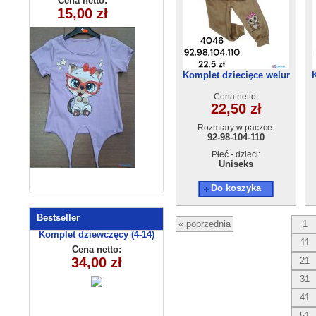
Cena netto:
Cena netto:
180626-20(6-16)
15,00 zł
18,00 zł
KL-1058B
6szt
Komplet dziecięce welur
4046 (92-110) 4szt
Cena netto:
22,50 zł
Rozmiary w paczce:
92-98-104-110
Płeć - dzieci:
Uniseks
Do koszyka
Bestseller
« poprzednia
1
Komplet dziewczęcy (4-14)
11
8156
Cena netto:
34,00 zł
21
31
41
51