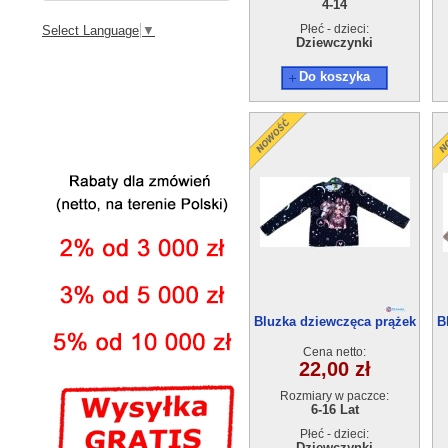
4-14
Płeć - dzieci:
Select Language
▼
Dziewczynki
Do koszyka
Bluzka dziewczęca prążek
B
(6-16) 6szt
Cena netto:
22,00 zł
Rozmiary w paczce:
6-16 Lat
Płeć - dzieci:
Dziewczynki