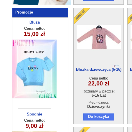
Promocje
Opaska
Bluza
dziecięca
dziecięca
Cena netto:
Cena netto:
290525-DB377
15,00 zł
9,00 zł
250510-4
(4-12) 10szt
Bluzka dziewczęca (6-16)
B
6szt
Cena netto:
22,00 zł
Rozmiary w paczce:
6-16 Lat
Płeć - dzieci:
Dziewczynki
Spodnie
Bluzka
Do koszyka
dziecięce
dziecięca
Cena netto:
Cena netto:
YL-870A1 (8-16)
12,00 zł
9,00 zł
(1-4) 4szt
5 szt