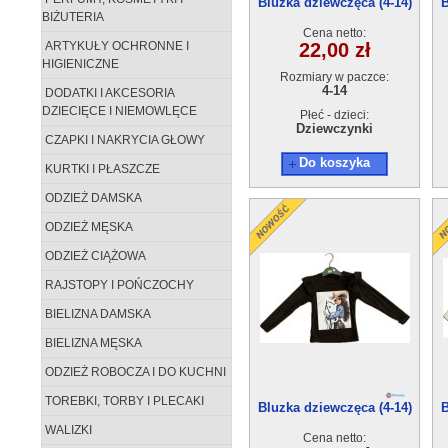
Bluzka dziewczęca (4-14)
B
BIŻUTERIA
6szt
Cena netto:
ARTYKUŁY OCHRONNE I
22,00 zł
HIGIENICZNE
Rozmiary w paczce:
4-14
DODATKI I AKCESORIA
DZIECIĘCE I NIEMOWLĘCE
Płeć - dzieci:
Dziewczynki
CZAPKI I NAKRYCIA GŁOWY
Do koszyka
KURTKI I PŁASZCZE
ODZIEŻ DAMSKA
ODZIEŻ MĘSKA
ODZIEŻ CIĄŻOWA
RAJSTOPY I POŃCZOCHY
BIELIZNA DAMSKA
BIELIZNA MĘSKA
ODZIEŻ ROBOCZA I DO KUCHNI
TOREBKI, TORBY I PLECAKI
Bluzka dziewczęca (4-14)
B
6szt
WALIZKI
Cena netto: