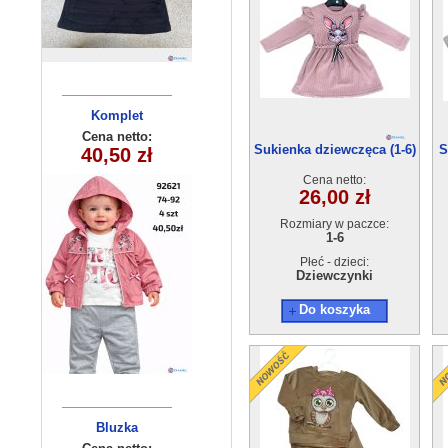
Komplet
Komplet
chlopiecy 5568
niemowlęcy
Cena netto:
Cena netto:
Sukienka dziewczęca (1-6)
S
92621 (74-92)
40,50 zł
17,00 zł
(3-6) 4szt
6szt
4szt
Cena netto:
26,00 zł
Rozmiary w paczce:
1-6
Płeć - dzieci:
Dziewczynki
Do koszyka
Spodnie
Bluzka
dziecięca
dziecięce