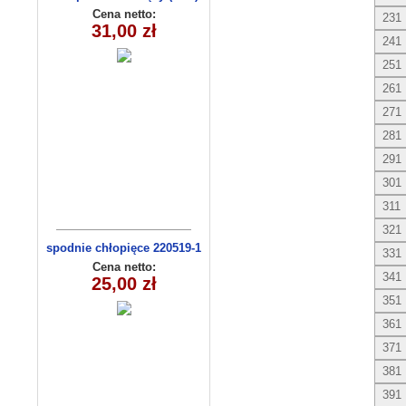
9634
Cena netto:
231
31,00 zł
241
251
261
271
281
291
301
311
321
spodnie chłopięce 220519-1
331
(1-6) 5szt
Cena netto:
341
25,00 zł
351
361
371
381
391