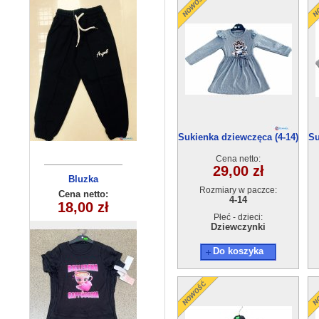
Sukienka dziewczęca (4-14)
Su
6szt
Cena netto:
29,00 zł
Bluzka
Bluza
Rozmiary w paczce:
dziewczęca
dziecięca
Cena netto:
Cena netto:
4-14
270625-3(4-14)
290525-BB505
18,00 zł
22,00 zł
(8-16) 10szt
6szt
Płeć - dzieci:
Dziewczynki
Do koszyka