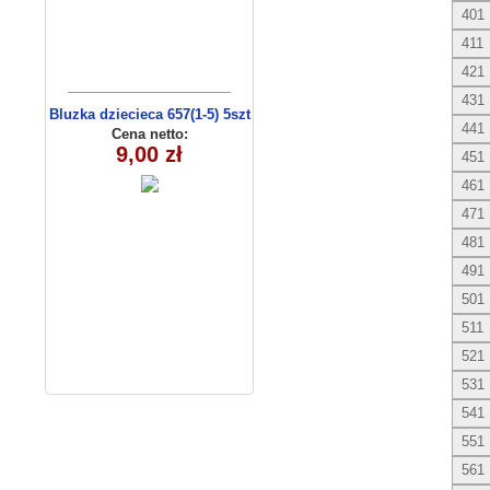
401
411
421
431
Bluzka dziecieca 657(1-5) 5szt
441
Cena netto:
9,00 zł
451
461
471
481
491
501
511
521
531
541
551
561