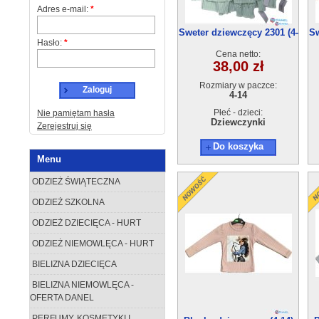
Adres e-mail:
*
Sweter dziewczęcy 2301 (4-
Sw
Hasło:
*
14) 6szt
Cena netto:
38,00 zł
Rozmiary w paczce:
Zaloguj
4-14
Płeć - dzieci:
Nie pamiętam hasła
Dziewczynki
Zerejestruj się
Do koszyka
Menu
ODZIEŻ ŚWIĄTECZNA
ODZIEŻ SZKOLNA
ODZIEŻ DZIECIĘCA - HURT
ODZIEŻ NIEMOWLĘCA - HURT
BIELIZNA DZIECIĘCA
BIELIZNA NIEMOWLĘCA -
OFERTA DANEL
PERFUMY, KOSMETYKI I