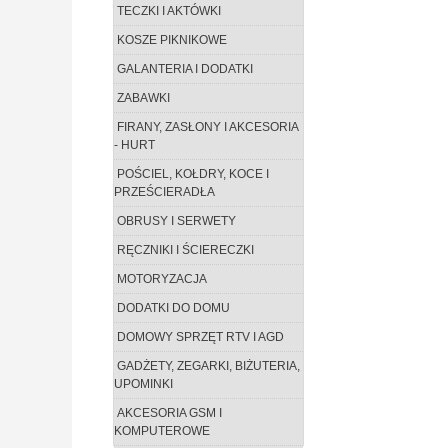
TECZKI I AKTÓWKI
KOSZE PIKNIKOWE
GALANTERIA I DODATKI
ZABAWKI
FIRANY, ZASŁONY I AKCESORIA
- HURT
POŚCIEL, KOŁDRY, KOCE I
PRZEŚCIERADŁA
OBRUSY I SERWETY
RĘCZNIKI I ŚCIERECZKI
MOTORYZACJA
DODATKI DO DOMU
DOMOWY SPRZĘT RTV I AGD
GADŻETY, ZEGARKI, BIŻUTERIA,
UPOMINKI
AKCESORIA GSM I
KOMPUTEROWE