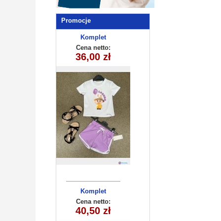
Promocje
Komplet
dziecięcy
Cena netto:
36,00 zł
260625-30
(3/4-13/14)
6szt
Komplet
niemowlęcy
Cena netto:
92621 (74-92)
40,50 zł
4szt