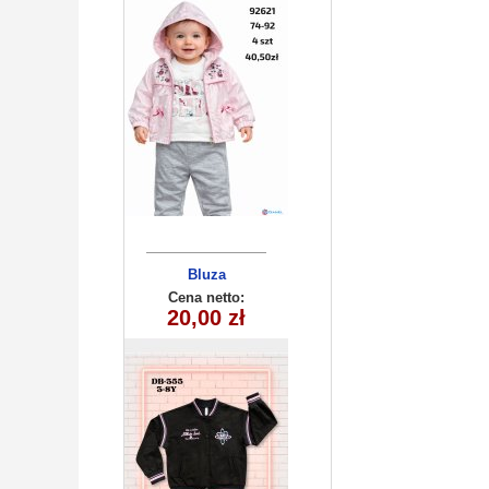
Bluza
dziecięca
Cena netto:
290525-DB355
20,00 zł
(3-8) 10szt