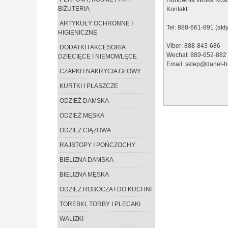
BIŻUTERIA
Kontakt:
ARTYKUŁY OCHRONNE I
Tel: 888-661-891 (akt
HIGIENICZNE
Viber: 888-843-686
DODATKI I AKCESORIA
Wechat: 889-652-882
DZIECIĘCE I NIEMOWLĘCE
Email: sklep@danel-hu
CZAPKI I NAKRYCIA GŁOWY
KURTKI I PŁASZCZE
ODZIEŻ DAMSKA
ODZIEŻ MĘSKA
ODZIEŻ CIĄŻOWA
RAJSTOPY I POŃCZOCHY
BIELIZNA DAMSKA
BIELIZNA MĘSKA
ODZIEŻ ROBOCZA I DO KUCHNI
TOREBKI, TORBY I PLECAKI
WALIZKI