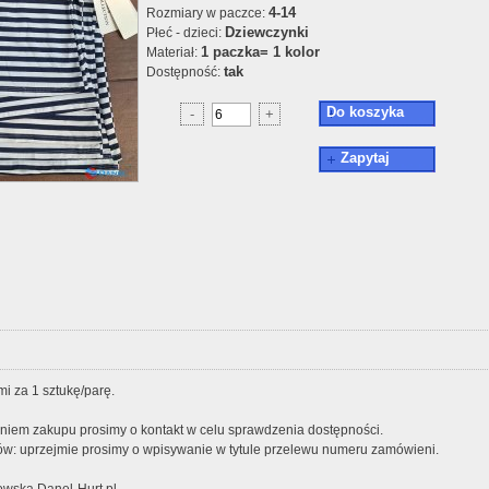
4-14
Rozmiary w paczce:
Dziewczynki
Płeć - dzieci:
1 paczka= 1 kolor
Materiał:
tak
Dostępność:
Do koszyka
-
+
Zapytaj
i za 1 sztukę/parę.
iem zakupu prosimy o kontakt w celu sprawdzenia dostępności.
w: uprzejmie prosimy o wpisywanie w tytule przelewu numeru zamówieni.
wska Danel-Hurt.pl