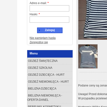
Adres e-mail:
*
Hasło:
*
Zaloguj
Nie pamiętam hasła
Zerejestruj się
Menu
ODZIEŻ ŚWIĄTECZNA
ODZIEŻ SZKOLNA
ODZIEŻ DZIECIĘCA - HURT
ODZIEŻ NIEMOWLĘCA - HURT
Podane ceny są cenam
BIELIZNA DZIECIĘCA
Uwaga! Przed dokonan
BIELIZNA NIEMOWLĘCA -
W przypadku przelewó
OFERTA DANEL
PERFUMY, KOSMETYKI I
Hurtownia Wólka Koso