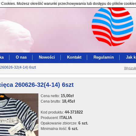
ików Cookies. Możesz określić warunki przechowywania lub dostępu do plików cookie
ka
O nas
Nowości
Kontakt
Regulamin
Jak 
 260626-32(4-14) 6szt
Wyszuk
cięca 260626-32(4-14) 6szt
15,00zł
Cena netto:
18,45zł
Cena brutto:
44-371822
Kod produktu:
ITALIA
Producent:
6 szt.
Opakowanie zbiorcze:
6 szt.
Minimalna ilość: