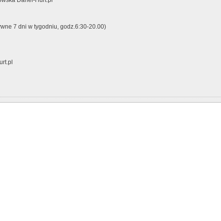
ywne 7 dni w tygodniu, godz.6:30-20.00)
rt.pl