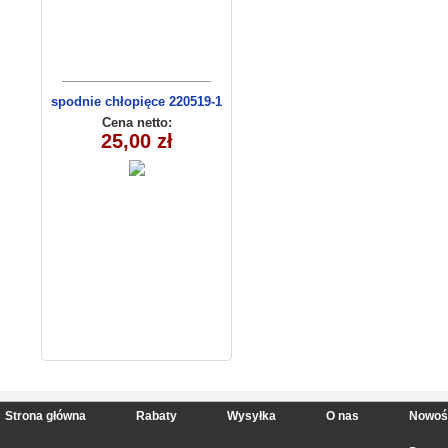
spodnie chłopięce 220519-1
(1-6) 5szt
Cena netto:
25,00 zł
Strona główna
Rabaty
Wysyłka
O nas
Nowoś