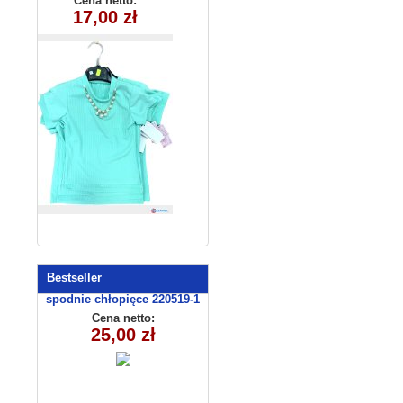
Cena netto:
17,00 zł
(6-16）6szt
Bestseller
spodnie chłopięce 220519-1
(1-6) 5szt
Cena netto:
25,00 zł