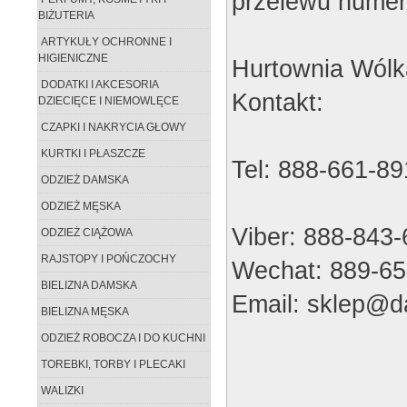
przelewu numer
BIŻUTERIA
ARTYKUŁY OCHRONNE I
HIGIENICZNE
Hurtownia Wólk
DODATKI I AKCESORIA
Kontakt:
DZIECIĘCE I NIEMOWLĘCE
CZAPKI I NAKRYCIA GŁOWY
KURTKI I PŁASZCZE
Tel: 888-661-89
ODZIEŻ DAMSKA
ODZIEŻ MĘSKA
Viber: 888-843
ODZIEŻ CIĄŻOWA
RAJSTOPY I POŃCZOCHY
Wechat: 889-65
BIELIZNA DAMSKA
Email: sklep@da
BIELIZNA MĘSKA
ODZIEŻ ROBOCZA I DO KUCHNI
TOREBKI, TORBY I PLECAKI
WALIZKI