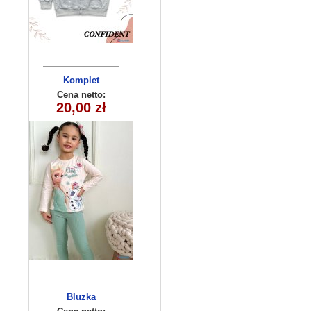
Komplet
dziewczęcy
Cena netto:
20,00 zł
(3-10) 5szt
Bluzka
dziecieca