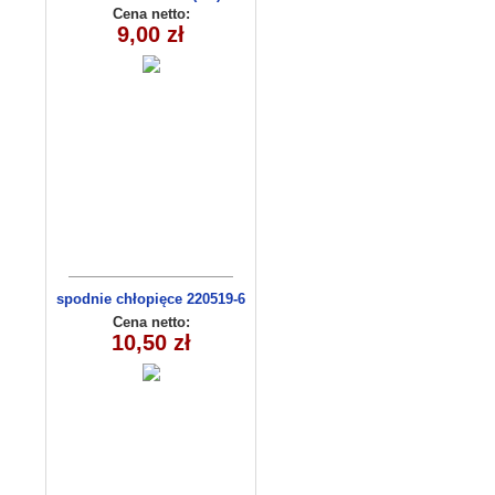
Cena netto:
9,00 zł
spodnie chłopięce 220519-6
(1- 4) 4 szt
Cena netto:
10,50 zł