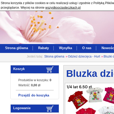
Strona korzysta z plików cookies w celu realizacji usług i zgodnie z Polityką Pl
przeglądarce. Więcej na stronie
wszystkoociasteczkach.pl
Strona główna
Rabaty
Wysyłka
O nas
Nowośc
Jesteś tutaj:
Strona główna
»
Odzież dziecięca - Hurt
»
Bluzki 
Koszyk
Bluzka dzi
Produktów w koszyku:
0
Wartość:
0,00 zł
Przejdź do koszyka
Logowanie