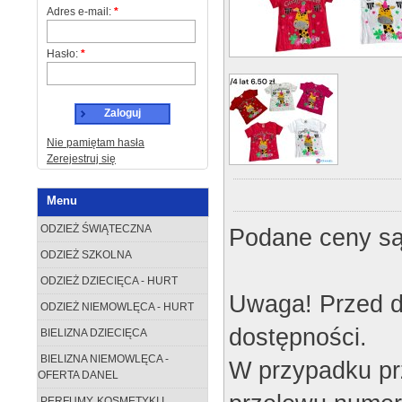
Adres e-mail:
*
Hasło:
*
Zaloguj
Nie pamiętam hasła
Zerejestruj się
Menu
ODZIEŻ ŚWIĄTECZNA
Podane ceny są
ODZIEŻ SZKOLNA
ODZIEŻ DZIECIĘCA - HURT
Uwaga! Przed d
ODZIEŻ NIEMOWLĘCA - HURT
dostępności.
BIELIZNA DZIECIĘCA
BIELIZNA NIEMOWLĘCA -
W przypadku pr
OFERTA DANEL
PERFUMY, KOSMETYKI I