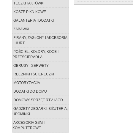
TECZKI I AKTÓWKI
KOSZE PIKNIKOWE
GALANTERIA I DODATKI
ZABAWKI
FIRANY, ZASŁONY I AKCESORIA
- HURT
POŚCIEL, KOŁDRY, KOCE I
PRZEŚCIERADŁA
OBRUSY I SERWETY
RĘCZNIKI I ŚCIERECZKI
MOTORYZACJA
DODATKI DO DOMU
DOMOWY SPRZĘT RTV I AGD
GADŻETY, ZEGARKI, BIŻUTERIA,
UPOMINKI
AKCESORIA GSM I
KOMPUTEROWE