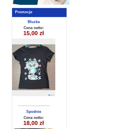
Promocje
Bluzka
dziecięca
Cena netto:
180626-14(6-16)
15,00 zł
6szt
Spodnie
dziecięce
Cena netto:
18,00 zł
KL-1056B