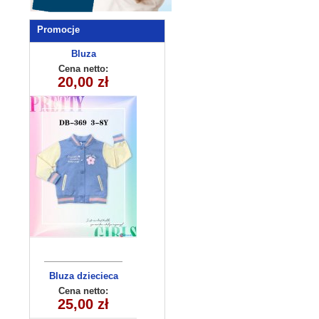
Promocje
Bluza
dziecięca
Cena netto:
290525-DB369
20,00 zł
(3-8) 10szt
Bluza dziecieca
(6-16）6szt
Cena netto:
25,00 zł