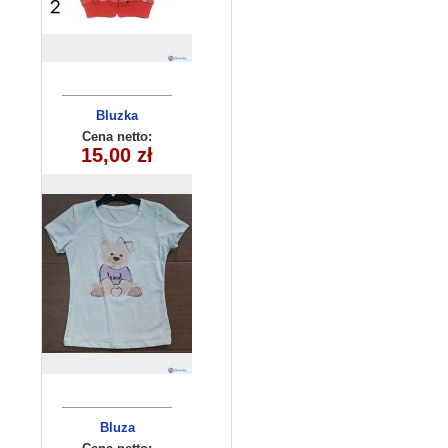
Bluzka
dziecięca
Cena netto:
180626-14(6-16)
15,00 zł
6szt
Bluza
dziecięca