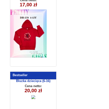
Cena netto:
290525-DB379
17,00 zł
(4-12) 10szt
Bestseller
Bluzka dziecięca (6-16)
EAA0206
Cena netto:
20,00 zł