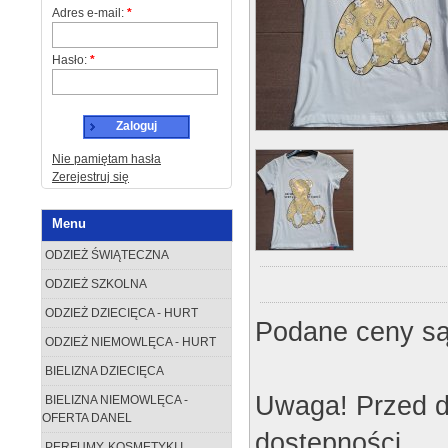
Adres e-mail:
*
Hasło:
*
Zaloguj
Nie pamiętam hasła
Zerejestruj się
Menu
ODZIEŻ ŚWIĄTECZNA
ODZIEŻ SZKOLNA
ODZIEŻ DZIECIĘCA - HURT
Podane ceny są
ODZIEŻ NIEMOWLĘCA - HURT
BIELIZNA DZIECIĘCA
Uwaga! Przed d
BIELIZNA NIEMOWLĘCA -
OFERTA DANEL
dostępności.
PERFUMY, KOSMETYKI I