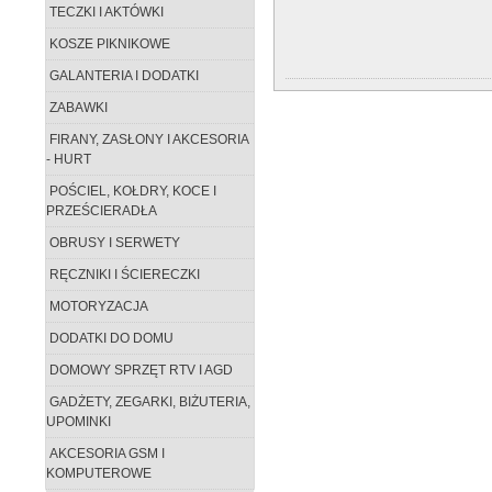
TECZKI I AKTÓWKI
KOSZE PIKNIKOWE
GALANTERIA I DODATKI
ZABAWKI
FIRANY, ZASŁONY I AKCESORIA
- HURT
POŚCIEL, KOŁDRY, KOCE I
PRZEŚCIERADŁA
OBRUSY I SERWETY
RĘCZNIKI I ŚCIERECZKI
MOTORYZACJA
DODATKI DO DOMU
DOMOWY SPRZĘT RTV I AGD
GADŻETY, ZEGARKI, BIŻUTERIA,
UPOMINKI
AKCESORIA GSM I
KOMPUTEROWE