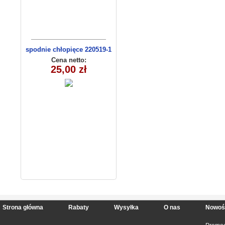
spodnie chłopięce 220519-1
(1-6) 5szt
Cena netto:
25,00 zł
Strona główna
Rabaty
Wysyłka
O nas
Nowoś