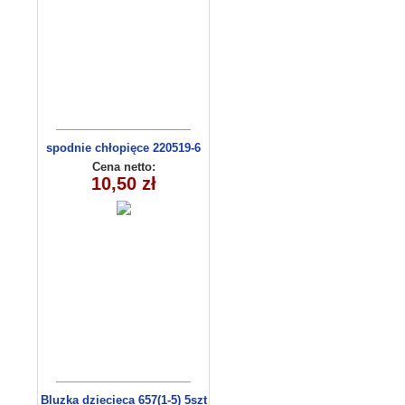
spodnie chłopięce 220519-6
(1- 4) 4 szt
Cena netto:
10,50 zł
Bluzka dziecieca 657(1-5) 5szt