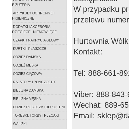
BIŻUTERIA
W przypadku pr
ARTYKUŁY OCHRONNE I
przelewu numer
HIGIENICZNE
DODATKI I AKCESORIA
DZIECIĘCE I NIEMOWLĘCE
Hurtownia Wólk
CZAPKI I NAKRYCIA GŁOWY
KURTKI I PŁASZCZE
Kontakt:
ODZIEŻ DAMSKA
ODZIEŻ MĘSKA
Tel: 888-661-89
ODZIEŻ CIĄŻOWA
RAJSTOPY I POŃCZOCHY
BIELIZNA DAMSKA
Viber: 888-843
BIELIZNA MĘSKA
Wechat: 889-65
ODZIEŻ ROBOCZA I DO KUCHNI
Email: sklep@da
TOREBKI, TORBY I PLECAKI
WALIZKI