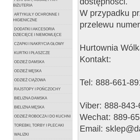
dostępności.
BIŻUTERIA
W przypadku pr
ARTYKUŁY OCHRONNE I
HIGIENICZNE
przelewu numer
DODATKI I AKCESORIA
DZIECIĘCE I NIEMOWLĘCE
CZAPKI I NAKRYCIA GŁOWY
Hurtownia Wólk
KURTKI I PŁASZCZE
Kontakt:
ODZIEŻ DAMSKA
ODZIEŻ MĘSKA
Tel: 888-661-89
ODZIEŻ CIĄŻOWA
RAJSTOPY I POŃCZOCHY
BIELIZNA DAMSKA
Viber: 888-843
BIELIZNA MĘSKA
Wechat: 889-65
ODZIEŻ ROBOCZA I DO KUCHNI
TOREBKI, TORBY I PLECAKI
Email: sklep@da
WALIZKI