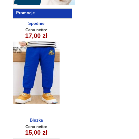
Promocje
Spodnie
dziecięce
Cena netto:
17,00 zł
KL-1060A
Bluzka
dziecięca
Cena netto:
180626-14(6-16)
15,00 zł
6szt