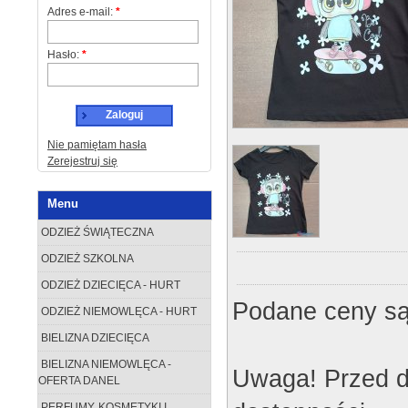
Adres e-mail:
*
Hasło:
*
Zaloguj
Nie pamiętam hasła
Zerejestruj się
Menu
ODZIEŻ ŚWIĄTECZNA
ODZIEŻ SZKOLNA
ODZIEŻ DZIECIĘCA - HURT
Podane ceny są
ODZIEŻ NIEMOWLĘCA - HURT
BIELIZNA DZIECIĘCA
BIELIZNA NIEMOWLĘCA -
Uwaga! Przed d
OFERTA DANEL
PERFUMY, KOSMETYKI I