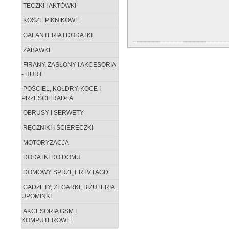
TECZKI I AKTÓWKI
KOSZE PIKNIKOWE
GALANTERIA I DODATKI
ZABAWKI
FIRANY, ZASŁONY I AKCESORIA
- HURT
POŚCIEL, KOŁDRY, KOCE I
PRZEŚCIERADŁA
OBRUSY I SERWETY
RĘCZNIKI I ŚCIERECZKI
MOTORYZACJA
DODATKI DO DOMU
DOMOWY SPRZĘT RTV I AGD
GADŻETY, ZEGARKI, BIŻUTERIA,
UPOMINKI
AKCESORIA GSM I
KOMPUTEROWE