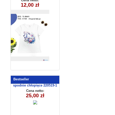
Cena netto:
YL-866A1 (8-16)
12,00 zł
5 szt
Bestseller
spodnie chłopięce 220519-1
(1-6) 5szt
Cena netto:
25,00 zł