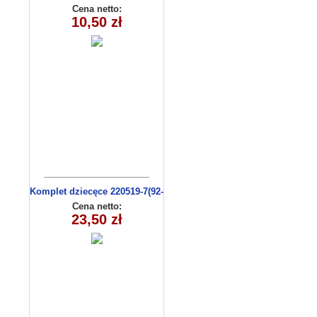
(1- 4) 4 szt
Cena netto:
10,50 zł
Komplet dziecęce 220519-7(92-
110 m)
Cena netto:
23,50 zł