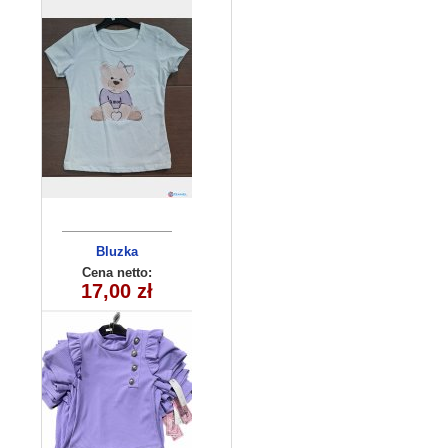
Bluzka
dziecieca
Cena netto:
17,00 zł
(6-16）6szt