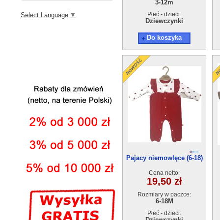
3-12m
Płeć - dzieci:
Select Language
▼
Dziewczynki
Do koszyka
Pajacy niemowlęce (6-18)
4szt
Cena netto:
19,50 zł
Rozmiary w paczce:
6-18M
Płeć - dzieci:
Dziewczynki