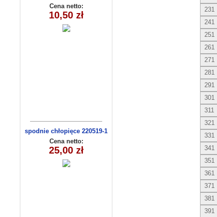
(1- 4) 4 szt
Cena netto:
231
10,50 zł
241
251
261
271
281
291
301
311
321
spodnie chłopięce 220519-1
331
(1-6) 5szt
Cena netto:
341
25,00 zł
351
361
371
381
391