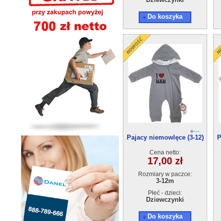
Do koszyka
Pajacy niemowlęce (3-12)
P
4szt
Cena netto:
17,00 zł
Rozmiary w paczce:
3-12m
Płeć - dzieci:
Dziewczynki
Do koszyka