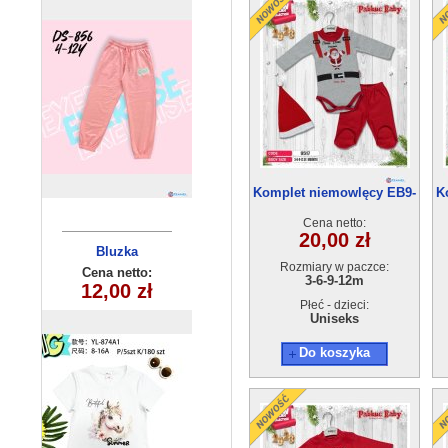
Komplet niemowlęcy EB9-
K
9517 (3-12) 4szt
Cena netto:
20,00 zł
Komplet
Bluzka
Rozmiary w paczce:
dziecięca
dziecięcy
Cena netto:
Cena netto:
3-6-9-12m
YL-874A1 (8-16)
12,00 zł
24,00 zł
HH-640(1-5)
10szt
5 szt
Płeć - dzieci:
Uniseks
Do koszyka