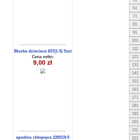
61
71
81
91
101
111
Bluzka dziecieca 657(1-5) 5szt
Cena netto:
121
9,00 zł
131
141
151
161
171
181
191
201
211
spodnie chłopięce 220519-5
221