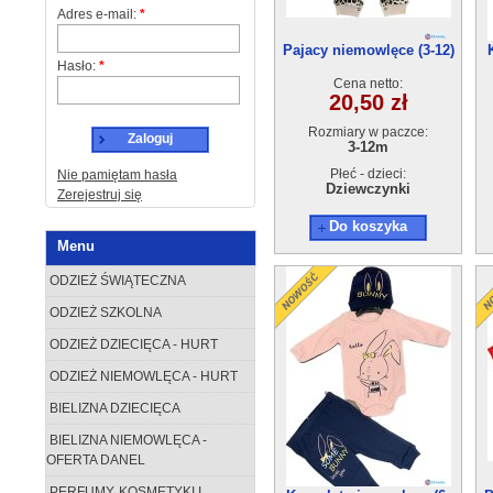
Adres e-mail:
*
Pajacy niemowlęce (3-12)
Hasło:
*
4szt
Cena netto:
20,50 zł
Rozmiary w paczce:
Zaloguj
3-12m
Płeć - dzieci:
Nie pamiętam hasła
Dziewczynki
Zerejestruj się
Do koszyka
Menu
ODZIEŻ ŚWIĄTECZNA
ODZIEŻ SZKOLNA
ODZIEŻ DZIECIĘCA - HURT
ODZIEŻ NIEMOWLĘCA - HURT
BIELIZNA DZIECIĘCA
BIELIZNA NIEMOWLĘCA -
OFERTA DANEL
PERFUMY, KOSMETYKI I