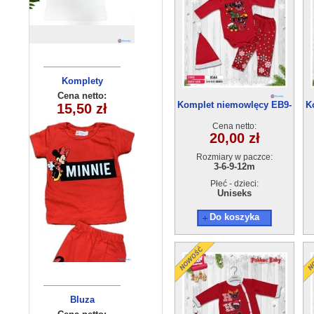
Komplety
Bluza
dziecięce
dziecięca
Cena netto:
Cena netto:
Komplet niemowlęcy EB9-
K
290525-DB355
15,50 zł
20,00 zł
(5-8) 4szt
9504 (3-12) 4szt
(3-8) 10szt
Cena netto:
20,00 zł
Rozmiary w paczce:
3-6-9-12m
Płeć - dzieci:
Uniseks
Do koszyka
Bluzka
Bluza
dziewczęca
dziecięca