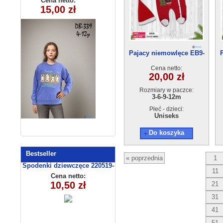
Cena netto:
Cena netto:
270625-1(6-16)
290525-DB339
15,00 zł
18,00 zł
(4-12) 10szt
6szt
Pajacy niemowlęce EB9-
9535(3-12) 4szt
Cena netto:
20,00 zł
Rozmiary w paczce:
3-6-9-12m
Płeć - dzieci:
Uniseks
Do koszyka
Bestseller
« poprzednia
1
Spodenki dziewczęce 220519-
11
4 (13-16)
Cena netto:
10,50 zł
21
31
41
51