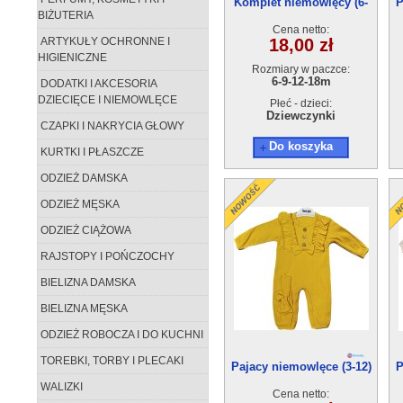
Komplet niemowlęcy (6-
P
BIŻUTERIA
18m) 4szt
Cena netto:
ARTYKUŁY OCHRONNE I
18,00 zł
HIGIENICZNE
Rozmiary w paczce:
6-9-12-18m
DODATKI I AKCESORIA
DZIECIĘCE I NIEMOWLĘCE
Płeć - dzieci:
Dziewczynki
CZAPKI I NAKRYCIA GŁOWY
Do koszyka
KURTKI I PŁASZCZE
ODZIEŻ DAMSKA
ODZIEŻ MĘSKA
ODZIEŻ CIĄŻOWA
RAJSTOPY I POŃCZOCHY
BIELIZNA DAMSKA
BIELIZNA MĘSKA
ODZIEŻ ROBOCZA I DO KUCHNI
TOREBKI, TORBY I PLECAKI
Pajacy niemowlęce (3-12)
P
4szt
WALIZKI
Cena netto: