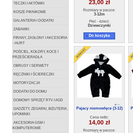
23,00 zł
TECZKI I AKTÓWKI
Rozmiary w paczce:
KOSZE PIKNIKOWE
3-12m
GALANTERIA I DODATKI
Płeć - dzieci:
Dziewczynki
ZABAWKI
Do koszyka
FIRANY, ZASŁONY I AKCESORIA
- HURT
POŚCIEL, KOŁDRY, KOCE I
PRZEŚCIERADŁA
OBRUSY I SERWETY
RĘCZNIKI I ŚCIERECZKI
MOTORYZACJA
DODATKI DO DOMU
DOMOWY SPRZĘT RTV I AGD
Pajacy niemowlęce (3-12)
P
GADŻETY, ZEGARKI, BIŻUTERIA,
4szt
UPOMINKI
Cena netto:
14,00 zł
AKCESORIA GSM I
KOMPUTEROWE
Rozmiary w paczce: