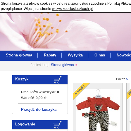
Strona korzysta z plików cookies w celu realizacji usług i zgodnie z Polityką Pl
przeglądarce. Więcej na stronie
wszystkoociasteczkach.pl
Strona główna
Rabaty
Wysyłka
O nas
Nowośc
Jesteś tutaj:
Strona główna
»
Koszyk
Pokaż
5
|
Produktów w koszyku:
0
Wartość:
0,00 zł
Przejdź do koszyka
Logowanie