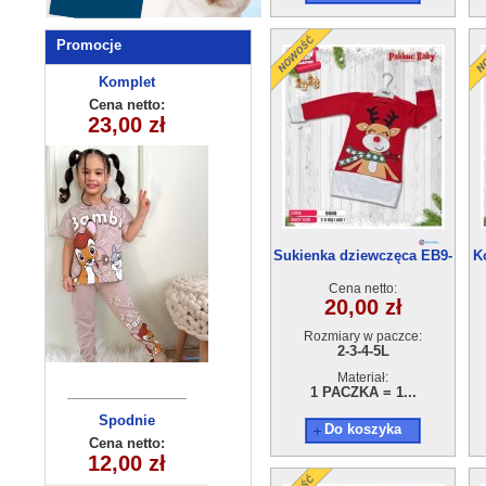
Promocje
sukienka
Komplet
dziewczęcy
dziewczęca
Cena netto:
Cena netto:
315-10(3-10)
23,00 zł
12,00 zł
(5-8)4szt
5szt
Sukienka dziewczęca EB9-
K
9606(2-5) 4szt
Cena netto:
20,00 zł
Rozmiary w paczce:
2-3-4-5L
Materiał:
1 PACZKA = 1...
Spodnie
Komplet
Do koszyka
niemowlęcy
dziecięce
Cena netto:
Cena netto:
5580 (6-24m)
DS-856(4-12)
12,00 zł
17,00 zł
10szt
4szt