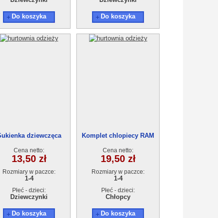
Do koszyka
Do koszyka
Sukienka dziewczęca
Komplet chlopiecy RAM
T17901-0 (1-4L) 4szt.
808 (1-4L) 4szt.
Cena netto:
Cena netto:
13,50 zł
19,50 zł
Rozmiary w paczce:
Rozmiary w paczce:
1-4
1-4
Płeć - dzieci:
Płeć - dzieci:
Dziewczynki
Chłopcy
Do koszyka
Do koszyka