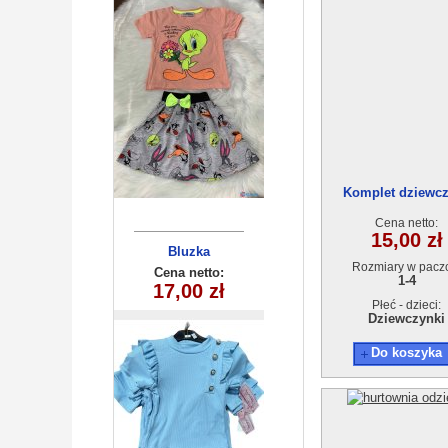
Komplet dziewc
AT17900-0 (1-4L) 
Cena netto:
15,00 zł
Bluzka
Rozmiary w pacz
dziecieca
Cena netto:
1-4
17,00 zł
(6-16）6szt
Płeć - dzieci:
Dziewczynki
Do koszyka