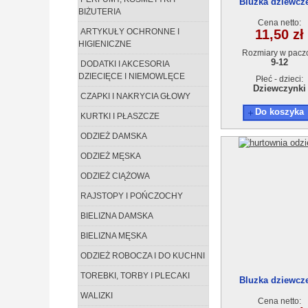
Bluzka dziewcz
BIŻUTERIA
AT13628-2 (9-12) 
Cena netto:
ARTYKUŁY OCHRONNE I
11,50 zł
HIGIENICZNE
Rozmiary w pacz
9-12
DODATKI I AKCESORIA
DZIECIĘCE I NIEMOWLĘCE
Płeć - dzieci:
Dziewczynki
CZAPKI I NAKRYCIA GŁOWY
Do koszyka
KURTKI I PŁASZCZE
ODZIEŻ DAMSKA
ODZIEŻ MĘSKA
ODZIEŻ CIĄŻOWA
RAJSTOPY I POŃCZOCHY
BIELIZNA DAMSKA
BIELIZNA MĘSKA
ODZIEŻ ROBOCZA I DO KUCHNI
TOREBKI, TORBY I PLECAKI
Bluzka dziewcz
AT13628-2 (9-12) 
WALIZKI
Cena netto: