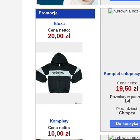
Promocje
Bluza
chłopięca
Cena netto:
20,00 zł
(8-16) 5szt
Komplet chlopiec
808 (1-4L) 4szt
Cena netto:
19,50 zł
Rozmiary w pacz
1-4
Płeć - dzieci:
Chłopcy
Komplety
Do koszyka
dziecięce (1-4
Cena netto:
10,00 zł
) 4szt