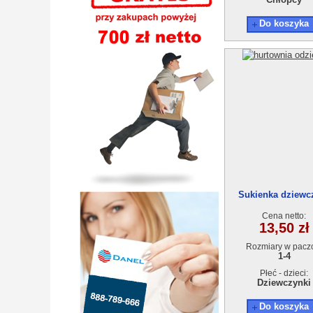
Do koszyka
Sukienka dziewc
AT17901-0 (1-4L) 
Cena netto:
13,50 zł
Rozmiary w pacz
1-4
Płeć - dzieci:
Dziewczynki
Do koszyka