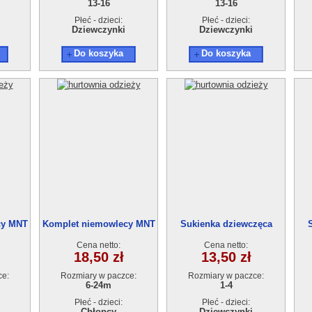
13-16
13-16
Płeć - dzieci:
Płeć - dzieci:
Dziewczynki
Dziewczynki
Do koszyka
Do koszyka
cy MNT
Komplet niemowlecy MNT
Sukienka dziewczęca
zt.
2105 (6-24M) 4szt.
AT17901-0 (1-4L) 4szt.
A
Cena netto:
Cena netto:
18,50 zł
13,50 zł
ce:
Rozmiary w paczce:
Rozmiary w paczce:
6-24m
1-4
Płeć - dzieci:
Płeć - dzieci:
Chłopcy
Dziewczynki