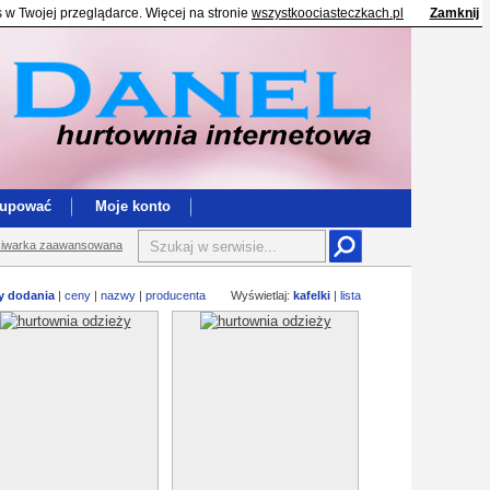
s w Twojej przeglądarce. Więcej na stronie
wszystkoociasteczkach.pl
Zamknij
kupować
Moje konto
iwarka zaawansowana
y dodania
|
ceny
|
nazwy
|
producenta
Wyświetlaj:
kafelki
|
lista