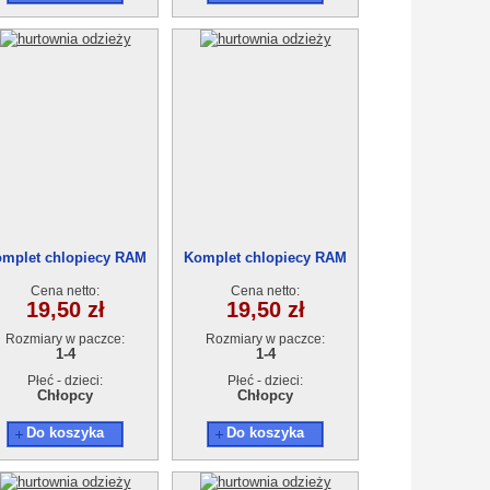
mplet chlopiecy RAM
Komplet chlopiecy RAM
808 (1-4L) 4szt.
808 (1-4L) 4szt.
Cena netto:
Cena netto:
19,50 zł
19,50 zł
Rozmiary w paczce:
Rozmiary w paczce:
1-4
1-4
Płeć - dzieci:
Płeć - dzieci:
Chłopcy
Chłopcy
Do koszyka
Do koszyka