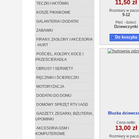
11,50 zł
TECZKI I AKTÓWKI
Rozmiary w pacz
KOSZE PIKNIKOWE
9-12
GALANTERIA I DODATKI
Płeć - dzieci:
Dziewczynki
ZABAWKI
Do koszyka
FIRANY, ZASŁONY I AKCESORIA
- HURT
POŚCIEL, KOŁDRY, KOCE I
PRZEŚCIERADŁA
OBRUSY I SERWETY
RĘCZNIKI I ŚCIERECZKI
MOTORYZACJA
DODATKI DO DOMU
DOMOWY SPRZĘT RTV I AGD
Bluzka dziewcz
GADŻETY, ZEGARKI, BIŻUTERIA,
AT13578-3 (13-16) 
UPOMINKI
Cena netto:
13,00 zł
AKCESORIA GSM I
KOMPUTEROWE
Rozmiary w pacz