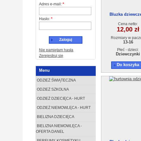
Adres e-mail:
*
Bluzka dziewcz
Hasło:
*
AT13628-3 (13-16) 
Cena netto:
12,00 zł
Rozmiary w pacz
Zaloguj
13-16
Płeć - dzieci:
Nie pamiętam hasła
Dziewczynki
Zerejestruj się
Do koszyka
Menu
ODZIEŻ ŚWIĄTECZNA
ODZIEŻ SZKOLNA
ODZIEŻ DZIECIĘCA - HURT
ODZIEŻ NIEMOWLĘCA - HURT
BIELIZNA DZIECIĘCA
BIELIZNA NIEMOWLĘCA -
OFERTA DANEL
PERFUMY, KOSMETYKI I