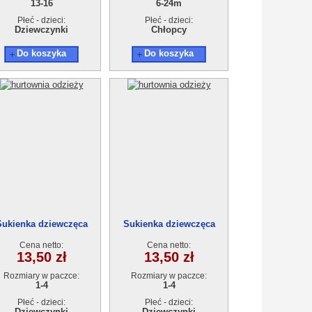
13-16
6-24m
Płeć - dzieci:
Płeć - dzieci:
Dziewczynki
Chłopcy
Do koszyka
Do koszyka
Sukienka dziewczęca
Sukienka dziewczęca
T17901-0 (1-4L) 4szt.
AT17901-0 (1-4L) 4szt.
Cena netto:
Cena netto:
13,50 zł
13,50 zł
Rozmiary w paczce:
Rozmiary w paczce:
1-4
1-4
Płeć - dzieci:
Płeć - dzieci:
Dziewczynki
Dziewczynki