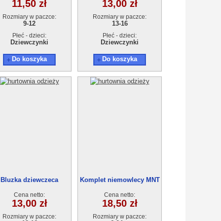
11,50 zł
13,00 zł
Rozmiary w paczce:
Rozmiary w paczce:
9-12
13-16
Płeć - dzieci:
Płeć - dzieci:
Dziewczynki
Dziewczynki
Do koszyka
Do koszyka
Bluzka dziewczeca
Komplet niemowlecy MNT
T13578-3 (13-16) 4szt.
2105 (6-24M) 4szt.
Cena netto:
Cena netto:
13,00 zł
18,50 zł
Rozmiary w paczce:
Rozmiary w paczce: