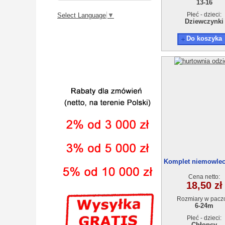
13-16
Płeć - dzieci:
Select Language
▼
Dziewczynki
Do koszyka
Komplet niemowle
2105 (6-24M) 4s
Cena netto:
18,50 zł
Rozmiary w pacz
6-24m
Płeć - dzieci:
Chłopcy