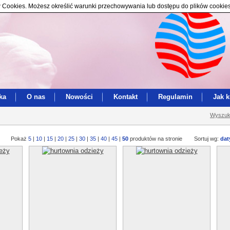
ików Cookies. Możesz określić warunki przechowywania lub dostępu do plików cookie
ka
O nas
Nowości
Kontakt
Regulamin
Jak 
Wyszuk
Pokaż
5
|
10
|
15
|
20
|
25
|
30
|
35
|
40
|
45
|
50
produktów na stronie
Sortuj wg:
dat