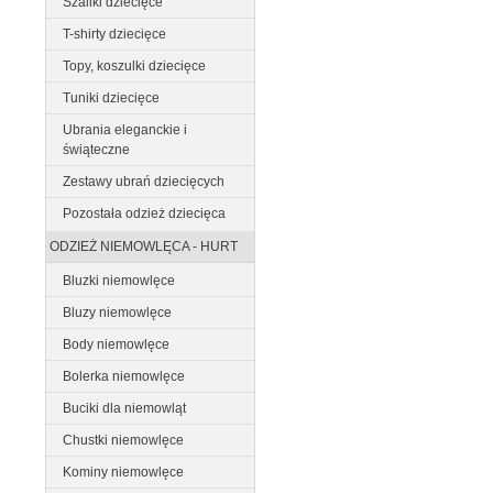
Szaliki dziecięce
T-shirty dziecięce
Topy, koszulki dziecięce
Tuniki dziecięce
Ubrania eleganckie i
świąteczne
Zestawy ubrań dziecięcych
Pozostała odzież dziecięca
ODZIEŻ NIEMOWLĘCA - HURT
Bluzki niemowlęce
Bluzy niemowlęce
Body niemowlęce
Bolerka niemowlęce
Buciki dla niemowląt
Chustki niemowlęce
Kominy niemowlęce