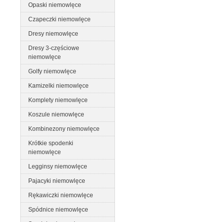
Opaski niemowlęce
Czapeczki niemowlęce
Dresy niemowlęce
Dresy 3-częściowe
niemowlęce
Golfy niemowlęce
Kamizelki niemowlęce
Komplety niemowlęce
Koszule niemowlęce
Kombinezony niemowlęce
Krótkie spodenki
niemowlęce
Legginsy niemowlęce
Pajacyki niemowlęce
Rękawiczki niemowlęce
Spódnice niemowlęce