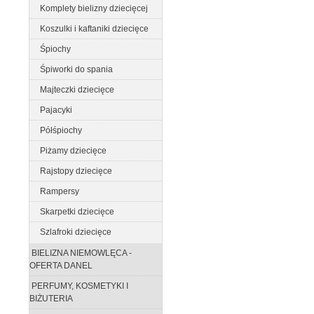
Komplety bielizny dziecięcej
Koszulki i kaftaniki dziecięce
Śpiochy
Śpiworki do spania
Majteczki dziecięce
Pajacyki
Półśpiochy
Piżamy dziecięce
Rajstopy dziecięce
Rampersy
Skarpetki dziecięce
Szlafroki dziecięce
BIELIZNA NIEMOWLĘCA -
OFERTA DANEL
PERFUMY, KOSMETYKI I
BIŻUTERIA