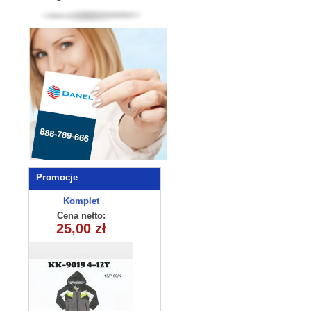
Promocje
Komplet
chlopiecy
Cena netto:
KK9019(4-12)
25,00 zł
15szt