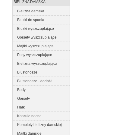
BIELIZNA DAMSKA
Bielizna damska
Bluzki do spania
Bluzki wyszczuplające
Gorsety wyszczuplające
Majtki wyszczuplające
Pasy wyszczuplające
Bielizna wyszczuplająca
Biustonosze
Biustonosze - dodatki
Body
Gorsety
Halki
Koszule nocne
Komplety bielizny damskiej
Majtki damskie