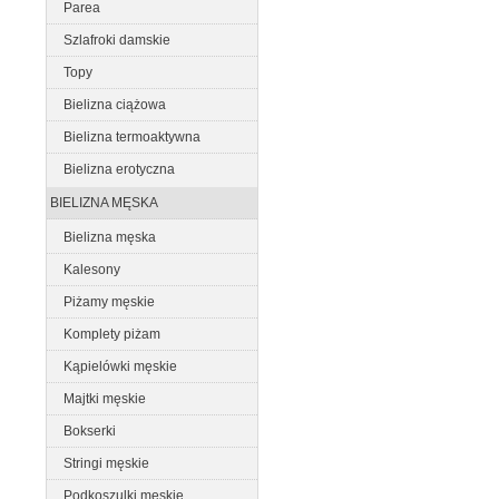
Parea
Szlafroki damskie
Topy
Bielizna ciążowa
Bielizna termoaktywna
Bielizna erotyczna
BIELIZNA MĘSKA
Bielizna męska
Kalesony
Piżamy męskie
Komplety piżam
Kąpielówki męskie
Majtki męskie
Bokserki
Stringi męskie
Podkoszulki męskie