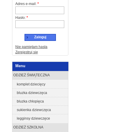
Adres e-mail:
*
Hasło:
*
Zaloguj
Nie pamiętam hasła
Zerejestruj się
Menu
ODZIEŻ ŚWIĄTECZNA
komplet dziecięcy
bluzka dziewczęca
bluzka chłopięca
sukienka dziewczęca
legginsy dziewczęce
ODZIEŻ SZKOLNA