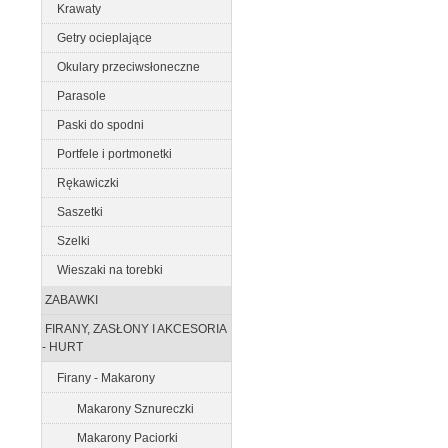
Krawaty
Getry ocieplające
Okulary przeciwsłoneczne
Parasole
Paski do spodni
Portfele i portmonetki
Rękawiczki
Saszetki
Szelki
Wieszaki na torebki
ZABAWKI
FIRANY, ZASŁONY I AKCESORIA
- HURT
Firany - Makarony
Makarony Sznureczki
Makarony Paciorki