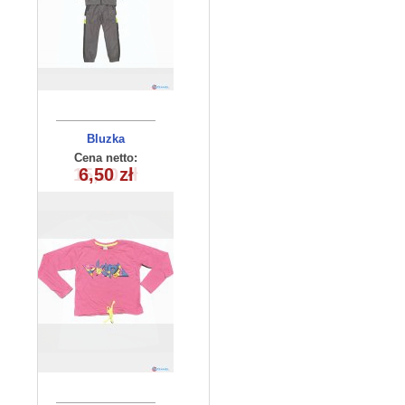
Bluzka
dziewczęca
Cena netto:
(9-12) 4szt
6,50 zł