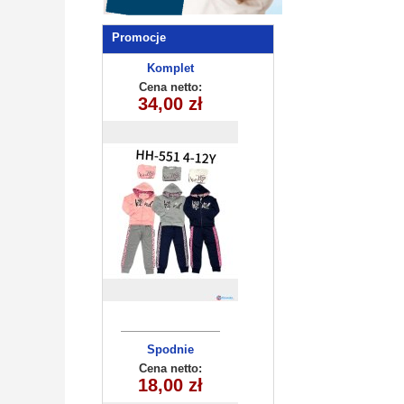
Promocje
Komplet
dziecięcy
Cena netto:
HH-551(4-12)
34,00 zł
15szt
Spodnie
dziecięce
Cena netto:
18,00 zł
KL-1057B