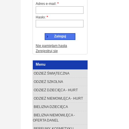
Adres e-mail:
*
Hasło:
*
Zaloguj
Nie pamiętam hasła
Zerejestruj się
Menu
ODZIEŻ ŚWIĄTECZNA
ODZIEŻ SZKOLNA
ODZIEŻ DZIECIĘCA - HURT
ODZIEŻ NIEMOWLĘCA - HURT
BIELIZNA DZIECIĘCA
BIELIZNA NIEMOWLĘCA -
OFERTA DANEL
PERFUMY, KOSMETYKI I