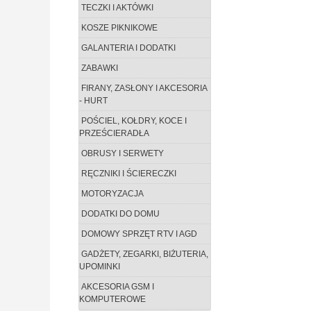
TECZKI I AKTÓWKI
KOSZE PIKNIKOWE
GALANTERIA I DODATKI
ZABAWKI
FIRANY, ZASŁONY I AKCESORIA
- HURT
POŚCIEL, KOŁDRY, KOCE I
PRZEŚCIERADŁA
OBRUSY I SERWETY
RĘCZNIKI I ŚCIERECZKI
MOTORYZACJA
DODATKI DO DOMU
DOMOWY SPRZĘT RTV I AGD
GADŻETY, ZEGARKI, BIŻUTERIA,
UPOMINKI
AKCESORIA GSM I
KOMPUTEROWE