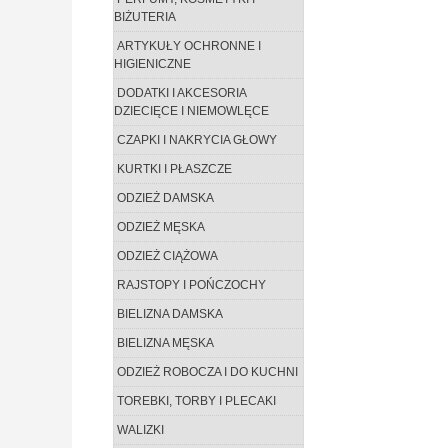
BIŻUTERIA
ARTYKUŁY OCHRONNE I
HIGIENICZNE
DODATKI I AKCESORIA
DZIECIĘCE I NIEMOWLĘCE
CZAPKI I NAKRYCIA GŁOWY
KURTKI I PŁASZCZE
ODZIEŻ DAMSKA
ODZIEŻ MĘSKA
ODZIEŻ CIĄŻOWA
RAJSTOPY I POŃCZOCHY
BIELIZNA DAMSKA
BIELIZNA MĘSKA
ODZIEŻ ROBOCZA I DO KUCHNI
TOREBKI, TORBY I PLECAKI
WALIZKI