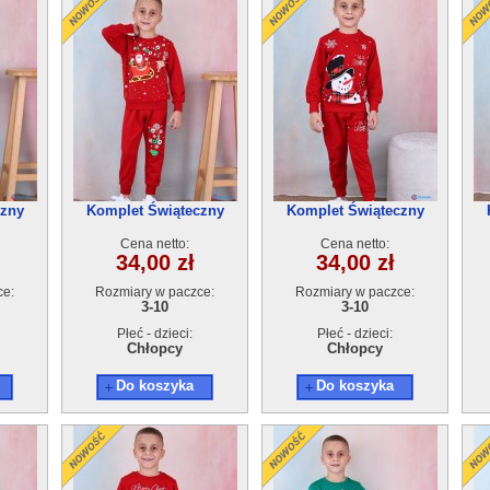
czny
Komplet Świąteczny
Komplet Świąteczny
5szt
ocieplany (3-10) 5szt
ocieplany (3-10) 5szt
Cena netto:
Cena netto:
34,00 zł
34,00 zł
ce:
Rozmiary w paczce:
Rozmiary w paczce:
3-10
3-10
Płeć - dzieci:
Płeć - dzieci:
Chłopcy
Chłopcy
Do koszyka
Do koszyka