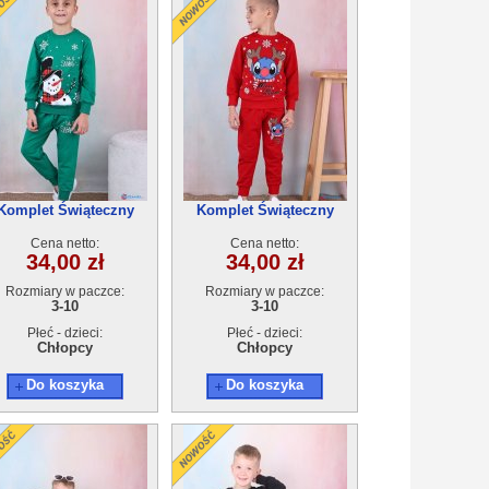
Komplet Świąteczny
Komplet Świąteczny
ocieplany (3-10) 5szt
ocieplany (3-10) 5szt
Cena netto:
Cena netto:
34,00 zł
34,00 zł
Rozmiary w paczce:
Rozmiary w paczce:
3-10
3-10
Płeć - dzieci:
Płeć - dzieci:
Chłopcy
Chłopcy
Do koszyka
Do koszyka