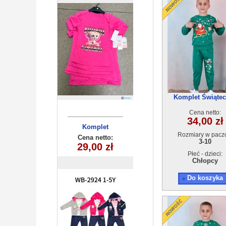
Komplet Świąte
ocieplany (3-10) 
Cena netto:
34,00 zł
Komplet
Komplet
Rozmiary w pacz
dziecięcy
dziecięcy
Cena netto:
Cena netto:
3-10
WB-2924(1-5)
HB-8675(1-5)
29,00 zł
29,00 zł
15szt
15szt
Płeć - dzieci:
Chłopcy
Do koszyka