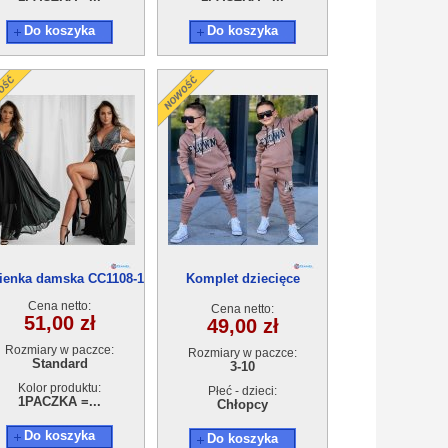
Do koszyka
Do koszyka
ienka damska CC1108-1
Komplet dziecięce
ocieplany (3-10) 5szt
Cena netto:
Cena netto:
51,00 zł
49,00 zł
Rozmiary w paczce:
Rozmiary w paczce:
Standard
3-10
Kolor produktu:
Płeć - dzieci:
1PACZKA =...
Chłopcy
Do koszyka
Do koszyka