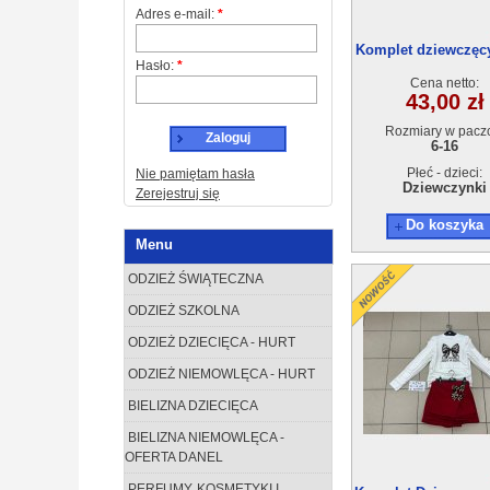
Adres e-mail:
*
Komplet dziewczęcy
Hasło:
*
3(6-16) 6szt
Cena netto:
43,00 zł
Rozmiary w pacz
Zaloguj
6-16
Płeć - dzieci:
Nie pamiętam hasła
Dziewczynki
Zerejestruj się
Do koszyka
Menu
ODZIEŻ ŚWIĄTECZNA
ODZIEŻ SZKOLNA
ODZIEŻ DZIECIĘCA - HURT
ODZIEŻ NIEMOWLĘCA - HURT
BIELIZNA DZIECIĘCA
BIELIZNA NIEMOWLĘCA -
OFERTA DANEL
PERFUMY, KOSMETYKI I