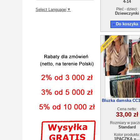
4-14
Płeć - dzieci:
Select Language
▼
Dziewczynki
Do koszyka
Bluzka damska CC1
Cena netto:
33,00 zł
Rozmiary w pacz
Standard
Kolor produktu:
1PACZKA =...