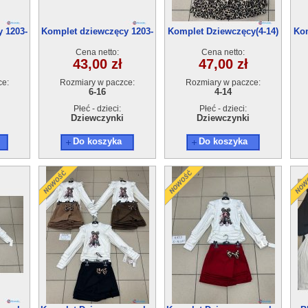
 1203-
Komplet dziewczęcy 1203-
Komplet Dziewczęcy(4-14)
Kom
2(6-16) 6szt
6szt
Cena netto:
Cena netto:
43,00 zł
47,00 zł
ce:
Rozmiary w paczce:
Rozmiary w paczce:
6-16
4-14
Płeć - dzieci:
Płeć - dzieci:
Dziewczynki
Dziewczynki
Do koszyka
Do koszyka