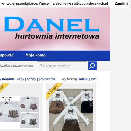
s w Twojej przeglądarce. Więcej na stronie
wszystkoociasteczkach.pl
Zamknij
kupować
Moje konto
iwarka zaawansowana
y dodania
|
ceny
|
nazwy
|
producenta
Wyświetlaj:
kafelki
|
lista