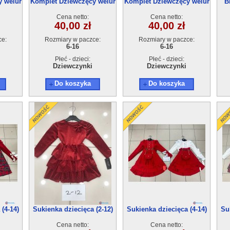
 welur
Komplet Dziewczęcy welur
Komplet Dziewczęcy welur
B
(6-16) 6szt
(6-16) 6szt
Cena netto:
Cena netto:
40,00 zł
40,00 zł
ce:
Rozmiary w paczce:
Rozmiary w paczce:
6-16
6-16
Płeć - dzieci:
Płeć - dzieci:
Dziewczynki
Dziewczynki
Do koszyka
Do koszyka
(4-14)
Sukienka dziecięca (2-12)
Sukienka dziecięca (4-14)
Su
6szt
6szt
Cena netto:
Cena netto: