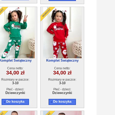
Komplet Świąteczny
Komplet Świąteczny
ocieplany (3-10) 5szt
ocieplany (3-10) 5szt
Cena netto:
Cena netto:
34,00 zł
34,00 zł
Rozmiary w paczce:
Rozmiary w paczce:
3-10
3-10
Płeć - dzieci:
Płeć - dzieci:
Dziewczynki
Dziewczynki
Do koszyka
Do koszyka