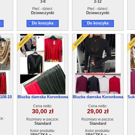
3-8
2-12
Płeć - dzieci:
Płeć - dzieci:
Dziewczynki
Dziewczynki
Do koszyka
Do koszyka
108-10
Bluzka damska Koronkowa
Bluzka damska Koronkowa
Suk
CC1108-9
CC1108-8
Cena netto:
Cena netto:
30,00 zł
29,00 zł
ce:
Rozmiary w paczce:
Rozmiary w paczce:
Standard
Standard
Kolor produktu:
Kolor produktu:
1PACZKA =...
1PACZKA =...