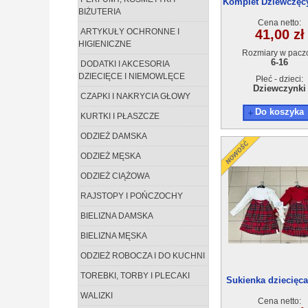
Komplet Dziewczęcy
BIŻUTERIA
(6-16) 6szt
Cena netto:
ARTYKUŁY OCHRONNE I
41,00 zł
HIGIENICZNE
Rozmiary w pacz
6-16
DODATKI I AKCESORIA
DZIECIĘCE I NIEMOWLĘCE
Płeć - dzieci:
Dziewczynki
CZAPKI I NAKRYCIA GŁOWY
Do koszyka
KURTKI I PŁASZCZE
ODZIEŻ DAMSKA
ODZIEŻ MĘSKA
ODZIEŻ CIĄŻOWA
RAJSTOPY I POŃCZOCHY
BIELIZNA DAMSKA
BIELIZNA MĘSKA
ODZIEŻ ROBOCZA I DO KUCHNI
TOREBKI, TORBY I PLECAKI
Sukienka dziecięca 
6szt
WALIZKI
Cena netto: