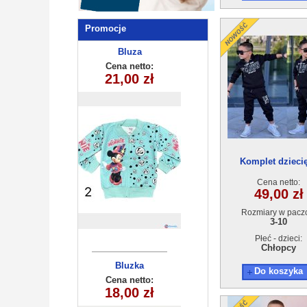
Promocje
Komplety
Bluza
dziewczeca
dziecięce
Cena netto:
Cena netto:
250510-2 (3-10
21,00 zł
19,00 zł
(3-8) 5szt
) 5szt
Komplet dzieci
ocieplany (3-10) 
Cena netto:
49,00 zł
Rozmiary w pacz
3-10
Płeć - dzieci:
Chłopcy
Bluzka
Bluzka
Do koszyka
dziewczęca
chłopięca
Cena netto:
Cena netto:
270625-1(6-16)
18,00 zł
7,00 zł
(1-4) 4szt
6szt