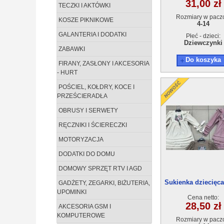
31,00 zł
TECZKI I AKTÓWKI
Rozmiary w pacz
KOSZE PIKNIKOWE
4-14
GALANTERIA I DODATKI
Płeć - dzieci:
Dziewczynki
ZABAWKI
Do koszyka
FIRANY, ZASŁONY I AKCESORIA
- HURT
POŚCIEL, KOŁDRY, KOCE I
PRZEŚCIERADŁA
OBRUSY I SERWETY
RĘCZNIKI I ŚCIERECZKI
MOTORYZACJA
DODATKI DO DOMU
DOMOWY SPRZĘT RTV I AGD
Sukienka dziecięca 
GADŻETY, ZEGARKI, BIŻUTERIA,
6szt
UPOMINKI
Cena netto:
28,50 zł
AKCESORIA GSM I
KOMPUTEROWE
Rozmiary w pacz