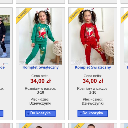
ęce
Komplet Świąteczny
Komplet Świąteczny
5szt
ocieplany (3-10) 5szt
ocieplany (3-10) 5szt
Cena netto:
Cena netto:
34,00 zł
34,00 zł
ce:
Rozmiary w paczce:
Rozmiary w paczce:
3-10
3-10
Płeć - dzieci:
Płeć - dzieci:
Dziewczynki
Dziewczynki
Do koszyka
Do koszyka