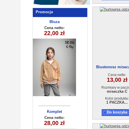
Promocje
Bluza
dziecięca
Cena netto:
290525-DB354
22,00 zł
(6-14) 10szt
Biustonosz misec
Cena netto:
13,00 zł
Rozmiary w pacz
miseczka C
Kolor produktu:
1 PACZKA...
Komplet
Do koszyka
dziecięcy
Cena netto:
28,00 zł
ociep (7-10)
4szt