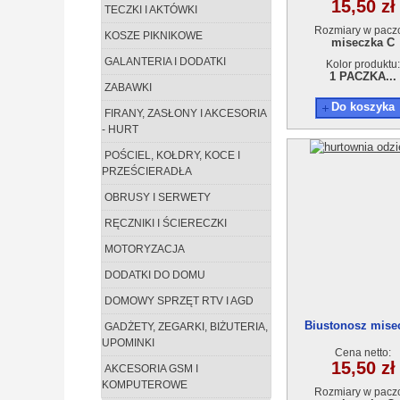
15,50 zł
TECZKI I AKTÓWKI
Rozmiary w pacz
KOSZE PIKNIKOWE
miseczka C
GALANTERIA I DODATKI
Kolor produktu:
1 PACZKA...
ZABAWKI
Do koszyka
FIRANY, ZASŁONY I AKCESORIA
- HURT
POŚCIEL, KOŁDRY, KOCE I
PRZEŚCIERADŁA
OBRUSY I SERWETY
RĘCZNIKI I ŚCIERECZKI
MOTORYZACJA
DODATKI DO DOMU
DOMOWY SPRZĘT RTV I AGD
Biustonosz mise
GADŻETY, ZEGARKI, BIŻUTERIA,
9217C
UPOMINKI
Cena netto:
15,50 zł
AKCESORIA GSM I
KOMPUTEROWE
Rozmiary w pacz