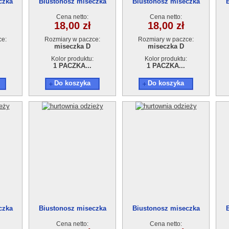
czka
Biustonosz miseczka
Biustonosz miseczka
9514D
9514D
Cena netto:
Cena netto:
18,00 zł
18,00 zł
ce:
Rozmiary w paczce:
Rozmiary w paczce:
miseczka D
miseczka D
Kolor produktu:
Kolor produktu:
1 PACZKA...
1 PACZKA...
Do koszyka
Do koszyka
czka
Biustonosz miseczka
Biustonosz miseczka
9217C
9217C
Cena netto:
Cena netto: