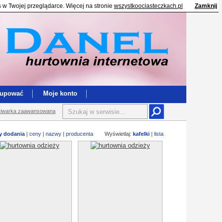
s w Twojej przeglądarce. Więcej na stronie
wszystkoociasteczkach.pl
Zamknij
kupować
Moje konto
iwarka zaawansowana
y dodania
|
ceny
|
nazwy
|
producenta
Wyświetlaj:
kafelki
|
lista