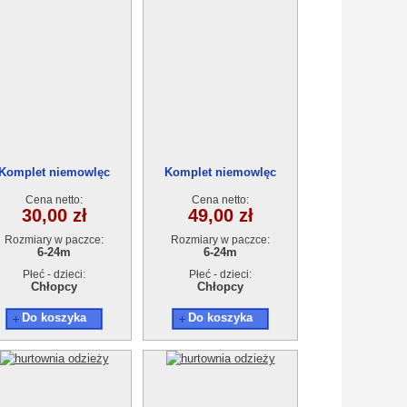
Komplet niemowlęc
Komplet niemowlęc
122063(6-24m) 4szt
122074(6-24m) 4szt
Cena netto:
Cena netto:
30,00 zł
49,00 zł
Rozmiary w paczce:
Rozmiary w paczce:
6-24m
6-24m
Płeć - dzieci:
Płeć - dzieci:
Chłopcy
Chłopcy
Do koszyka
Do koszyka