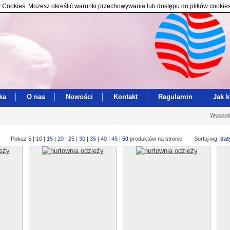
ików Cookies. Możesz określić warunki przechowywania lub dostępu do plików cookie
ka
O nas
Nowości
Kontakt
Regulamin
Jak 
Wyszuk
Pokaż
5
|
10
|
15
|
20
|
25
|
30
|
35
|
40
|
45
|
50
produktów na stronie
Sortuj wg:
dat