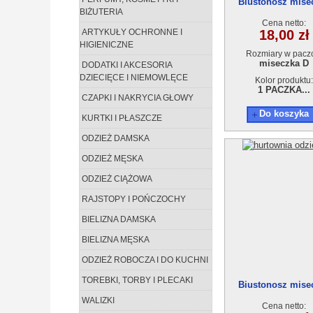
Biustonosz mise
BIŻUTERIA
9514D
Cena netto:
ARTYKUŁY OCHRONNE I
18,00 zł
HIGIENICZNE
Rozmiary w pacz
miseczka D
DODATKI I AKCESORIA
DZIECIĘCE I NIEMOWLĘCE
Kolor produktu:
1 PACZKA...
CZAPKI I NAKRYCIA GŁOWY
Do koszyka
KURTKI I PŁASZCZE
ODZIEŻ DAMSKA
ODZIEŻ MĘSKA
ODZIEŻ CIĄŻOWA
RAJSTOPY I POŃCZOCHY
BIELIZNA DAMSKA
BIELIZNA MĘSKA
ODZIEŻ ROBOCZA I DO KUCHNI
TOREBKI, TORBY I PLECAKI
Biustonosz mise
9217C
WALIZKI
Cena netto: