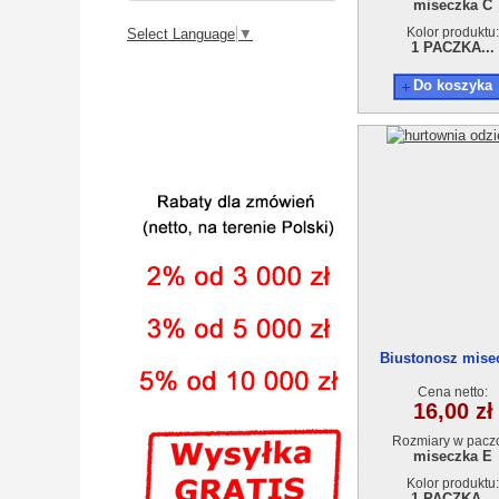
miseczka C
Kolor produktu:
Select Language
▼
1 PACZKA...
Do koszyka
Biustonosz mise
9220E
Cena netto:
16,00 zł
Rozmiary w pacz
miseczka E
Kolor produktu:
1 PACZKA...