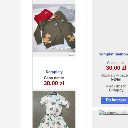
Komplet niemow
122064(6-24m) 4
Cena netto:
30,00 zł
Komplety
Rozmiary w pacz
dziecięce
Cena netto:
6-24m
38,00 zł
jasny(6-6 )
Płeć - dzieci:
6szt
Chłopcy
Do koszyka