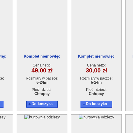
lęc
Komplet niemowlęc
Komplet niemowlęc
szt
122069(6-24m) 4szt
222533(6-24m) 4szt
Cena netto:
Cena netto:
49,00 zł
30,00 zł
ce:
Rozmiary w paczce:
Rozmiary w paczce:
6-24m
6-24m
Płeć - dzieci:
Płeć - dzieci:
Chłopcy
Chłopcy
Do koszyka
Do koszyka