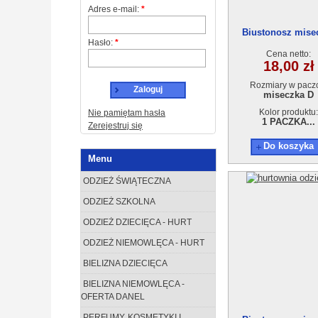
Adres e-mail:
*
Biustonosz mise
Hasło:
*
9514D
Cena netto:
18,00 zł
Rozmiary w pacz
Zaloguj
miseczka D
Kolor produktu:
Nie pamiętam hasła
1 PACZKA...
Zerejestruj się
Do koszyka
Menu
ODZIEŻ ŚWIĄTECZNA
ODZIEŻ SZKOLNA
ODZIEŻ DZIECIĘCA - HURT
ODZIEŻ NIEMOWLĘCA - HURT
BIELIZNA DZIECIĘCA
BIELIZNA NIEMOWLĘCA -
OFERTA DANEL
PERFUMY, KOSMETYKI I