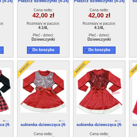
 (4-14)
Płaszcz dziewczynki (4-14)
Płaszcz dziewczynki (4-14)
su
6szt
6szt
Cena netto:
Cena netto:
42,00 zł
42,00 zł
ce:
Rozmiary w paczce:
Rozmiary w paczce:
4-14L
4-14L
Płeć - dzieci:
Płeć - dzieci:
Dziewczynki
Dziewczynki
Do koszyka
Do koszyka
ca (4-
sukienka dziewczęca (4-
sukienka dziewczęca (4-
su
14)6szt
14)6szt
Cena netto:
Cena netto: