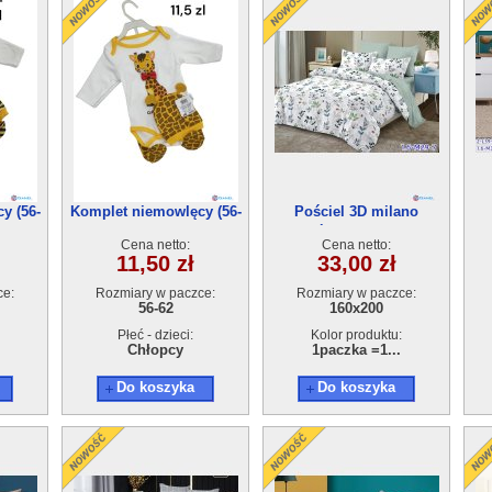
y (56-
Komplet niemowlęcy (56-
Pościel 3D milano
62) 4szt
4Częściowy (160x200)
4
Cena netto:
Cena netto:
11,50 zł
33,00 zł
ce:
Rozmiary w paczce:
Rozmiary w paczce:
56-62
160x200
Płeć - dzieci:
Kolor produktu:
Chłopcy
1paczka =1...
Do koszyka
Do koszyka