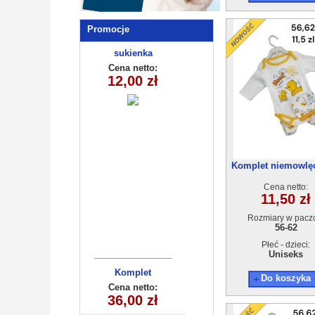
Promocje
Komplety
sukienka
dziecięce (6-6
dziewczęca
Cena netto:
Cena netto:
12,00 zł
38,00 zł
(5-8)4szt
) 6szt
Komplet niemowlęc
62) 4szt
Cena netto:
11,50 zł
Rozmiary w pacz
56-62
Płeć - dzieci:
Uniseks
Komplet
Opaska
Do koszyka
dziecięcy
dziecięca
Cena netto:
Cena netto:
36,00 zł
10,00 zł
260625-30
250510-4
(3/4-13/14)