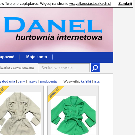
s w Twojej przeglądarce. Więcej na stronie
wszystkoociasteczkach.pl
Zamknij
kupować
Moje konto
iwarka zaawansowana
y dodania
|
ceny
|
nazwy
|
producenta
Wyświetlaj:
kafelki
|
lista