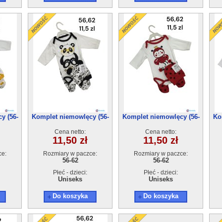
y (56-
Komplet niemowlęcy (56-
Komplet niemowlęcy (56-
Ko
62) 4szt
62) 4szt
Cena netto:
Cena netto:
11,50 zł
11,50 zł
ce:
Rozmiary w paczce:
Rozmiary w paczce:
56-62
56-62
Płeć - dzieci:
Płeć - dzieci:
Uniseks
Uniseks
Do koszyka
Do koszyka