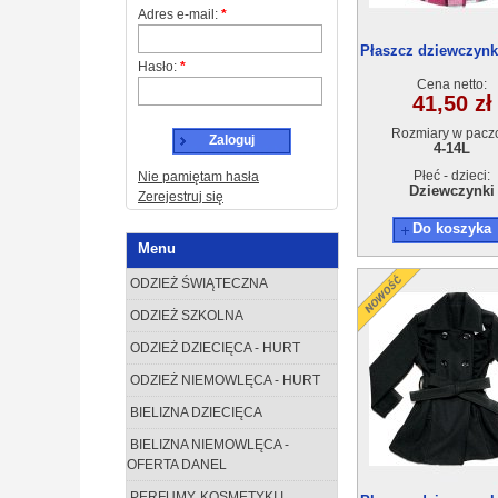
Adres e-mail:
*
Płaszcz dziewczynki
Hasło:
*
6szt
Cena netto:
41,50 zł
Rozmiary w pacz
Zaloguj
4-14L
Płeć - dzieci:
Nie pamiętam hasła
Dziewczynki
Zerejestruj się
Do koszyka
Menu
ODZIEŻ ŚWIĄTECZNA
ODZIEŻ SZKOLNA
ODZIEŻ DZIECIĘCA - HURT
ODZIEŻ NIEMOWLĘCA - HURT
BIELIZNA DZIECIĘCA
BIELIZNA NIEMOWLĘCA -
OFERTA DANEL
PERFUMY, KOSMETYKI I