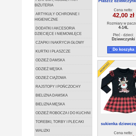
Płaszcz dziewczynki
BIŻUTERIA
6szt
Cena netto:
ARTYKUŁY OCHRONNE I
42,00 zł
HIGIENICZNE
Rozmiary w pacz
4-14L
DODATKI I AKCESORIA
DZIECIĘCE I NIEMOWLĘCE
Płeć - dzieci:
Dziewczynki
CZAPKI I NAKRYCIA GŁOWY
Do koszyka
KURTKI I PŁASZCZE
ODZIEŻ DAMSKA
ODZIEŻ MĘSKA
ODZIEŻ CIĄŻOWA
RAJSTOPY I POŃCZOCHY
BIELIZNA DAMSKA
BIELIZNA MĘSKA
ODZIEŻ ROBOCZA I DO KUCHNI
TOREBKI, TORBY I PLECAKI
sukienka dziewczę
14)6szt
WALIZKI
Cena netto: