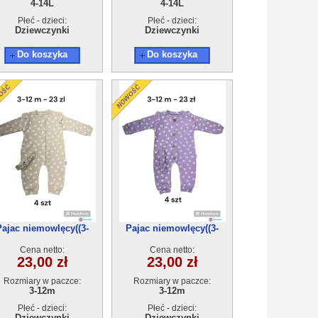
4-14L
4-14L
Płeć - dzieci:
Płeć - dzieci:
Dziewczynki
Dziewczynki
Do koszyka
Do koszyka
Pajac niemowlęcy((3-
Pajac niemowlęcy((3-
12)4szt
12)4szt
Cena netto:
Cena netto:
23,00 zł
23,00 zł
Rozmiary w paczce:
Rozmiary w paczce:
3-12m
3-12m
Płeć - dzieci:
Płeć - dzieci:
Dziewczynki
Dziewczynki