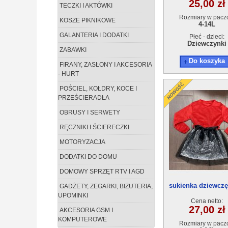
25,00 zł
TECZKI I AKTÓWKI
Rozmiary w pacz
KOSZE PIKNIKOWE
4-14L
GALANTERIA I DODATKI
Płeć - dzieci:
Dziewczynki
ZABAWKI
Do koszyka
FIRANY, ZASŁONY I AKCESORIA
- HURT
POŚCIEL, KOŁDRY, KOCE I
PRZEŚCIERADŁA
OBRUSY I SERWETY
RĘCZNIKI I ŚCIERECZKI
MOTORYZACJA
DODATKI DO DOMU
DOMOWY SPRZĘT RTV I AGD
sukienka dziewczę
GADŻETY, ZEGARKI, BIŻUTERIA,
14)6szt
UPOMINKI
Cena netto:
27,00 zł
AKCESORIA GSM I
KOMPUTEROWE
Rozmiary w pacz