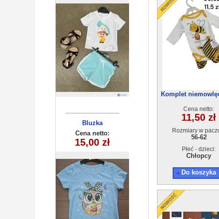
6szt
Komplet niemowlęc
62) 4szt
Cena netto:
11,50 zł
Bluzka
Bluzka
Rozmiary w pacz
dziecięca
dziecięca
Cena netto:
Cena netto:
56-62
YL-871A2 (8-16)
180626-18(6-16)
15,00 zł
12,00 zł
5 szt
6szt
Płeć - dzieci:
Chłopcy
Do koszyka