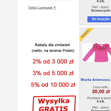
4-14L
Płeć - dzieci:
Select Language
▼
Dziewczynki
Do koszyka
Bluzka dziewczęca 
(4-14) 6szt
Cena netto:
30,00 zł
Rozmiary w pacz
4-14L
Płeć - dzieci:
Dziewczynki