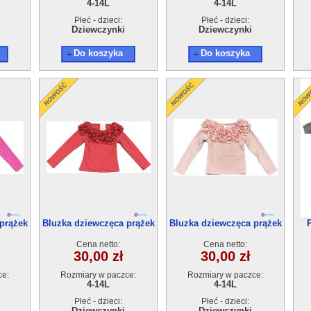
4-14L
4-14L
Płeć - dzieci:
Płeć - dzieci:
Dziewczynki
Dziewczynki
Do koszyka
Do koszyka
prążek
Bluzka dziewczęca prążek
Bluzka dziewczęca prążek
(4-14) 6szt
(4-14) 6szt
Cena netto:
Cena netto:
30,00 zł
30,00 zł
ce:
Rozmiary w paczce:
Rozmiary w paczce:
4-14L
4-14L
Płeć - dzieci:
Płeć - dzieci:
Dziewczynki
Dziewczynki