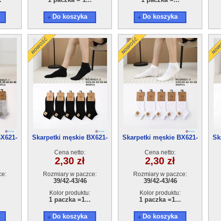
Do koszyka
Do koszyka
BX621-
Skarpetki męskie BX621-
Skarpetki męskie BX621-
Sk
r
2(39-46) 40par
3(39-46) 40par
Cena netto:
Cena netto:
2,30 zł
2,30 zł
ce:
Rozmiary w paczce:
Rozmiary w paczce:
39/42-43/46
39/42-43/46
Kolor produktu:
Kolor produktu:
1 paczka =1...
1 paczka =1...
Do koszyka
Do koszyka