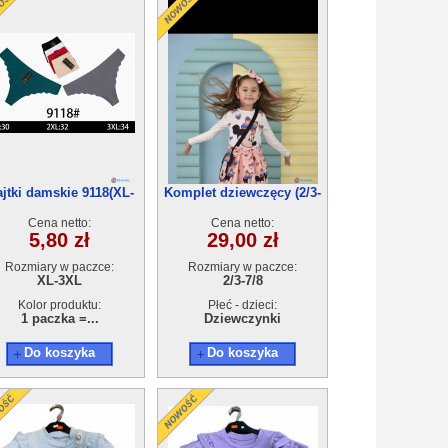
jtki damskie 9118(XL-
Komplet dziewczęcy (2/3-
3XL) 24szt
7/8) 5 szt
Cena netto:
Cena netto:
5,80 zł
29,00 zł
Rozmiary w paczce:
Rozmiary w paczce:
XL-3XL
2/3-7/8
Kolor produktu:
Płeć - dzieci:
1 paczka =...
Dziewczynki
Do koszyka
Do koszyka