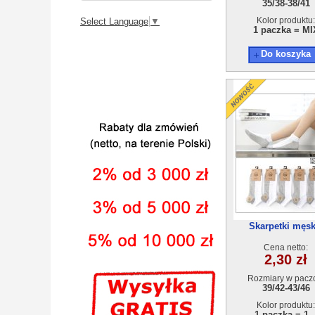
35/38-38/41
Kolor produktu:
Select Language
▼
1 paczka = MI
Do koszyka
Skarpetki męsk
QB3001(39-46) 4
Cena netto:
2,30 zł
Rozmiary w pacz
39/42-43/46
Kolor produktu:
1 paczka = 1..