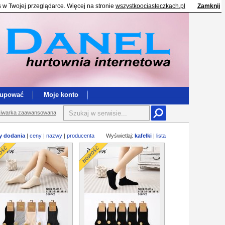
s w Twojej przeglądarce. Więcej na stronie
wszystkoociasteczkach.pl
Zamknij
kupować
Moje konto
iwarka zaawansowana
y dodania
|
ceny
|
nazwy
|
producenta
Wyświetlaj:
kafelki
|
lista