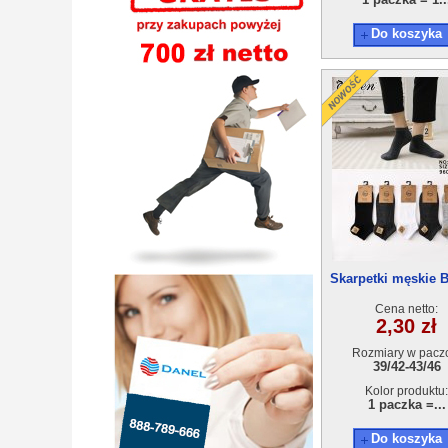
Do koszyka
Skarpetki męskie 
1(39-46) 40pa
Cena netto:
2,30 zł
Rozmiary w pacz
39/42-43/46
Kolor produktu:
1 paczka =...
Do koszyka