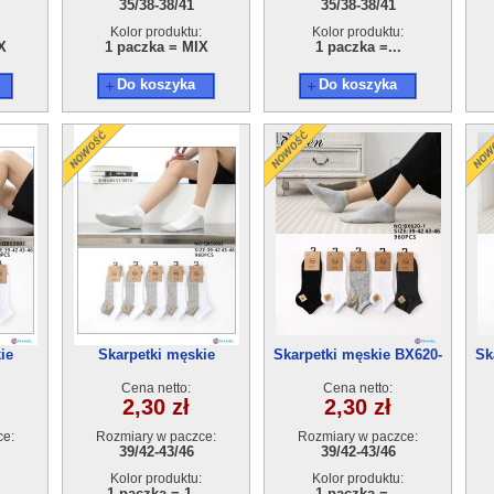
35/38-38/41
35/38-38/41
Kolor produktu:
Kolor produktu:
X
1 paczka = MIX
1 paczka =...
Do koszyka
Do koszyka
ie
Skarpetki męskie
Skarpetki męskie BX620-
Sk
0par
QB3003(39-46) 40par
1(39-46) 40par
Cena netto:
Cena netto:
2,30 zł
2,30 zł
ce:
Rozmiary w paczce:
Rozmiary w paczce:
39/42-43/46
39/42-43/46
Kolor produktu:
Kolor produktu:
.
1 paczka = 1...
1 paczka =...