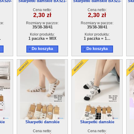
BX520-
Skarpetki damskie BX521-
Skarpetki damskie BX521-
Ska
r
1(35-41) 40par
2(35-41) 40par
Cena netto:
Cena netto:
2,30 zł
2,30 zł
ce:
Rozmiary w paczce:
Rozmiary w paczce:
35/38-38/41
35/38-38/41
Kolor produktu:
Kolor produktu:
.
1 paczka = MIX
1 paczka = 1...
Do koszyka
Do koszyka
kie
Skarpetki damskie
Skarpetki damskie
par
OC201(35-41) 40par
OC203(35-41) 40par
Cena netto:
Cena netto: