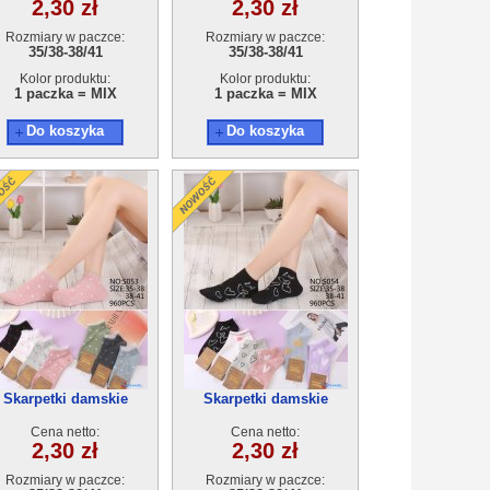
2,30 zł
2,30 zł
Rozmiary w paczce:
Rozmiary w paczce:
35/38-38/41
35/38-38/41
Kolor produktu:
Kolor produktu:
1 paczka = MIX
1 paczka = MIX
Do koszyka
Do koszyka
Skarpetki damskie
Skarpetki damskie
S053(35-41) 40par
S054(35-41) 40par
Cena netto:
Cena netto:
2,30 zł
2,30 zł
Rozmiary w paczce:
Rozmiary w paczce: