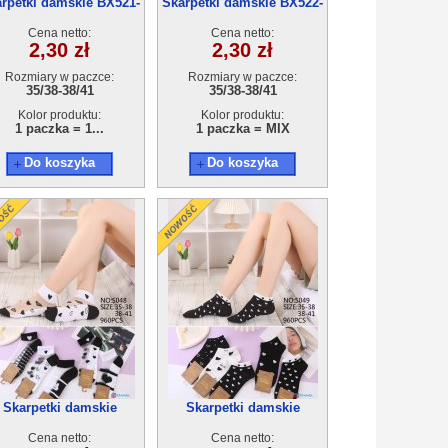
rpetki damskie BX521-
Skarpetki damskie BX522-
3(35-41) 40par
1(35-41) 40par
Cena netto:
Cena netto:
2,30 zł
2,30 zł
Rozmiary w paczce:
Rozmiary w paczce:
35/38-38/41
35/38-38/41
Kolor produktu:
Kolor produktu:
1 paczka = 1...
1 paczka = MIX
Do koszyka
Do koszyka
Skarpetki damskie
Skarpetki damskie
S048(35-41) 40par
S049(35-41) 40par
Cena netto:
Cena netto: