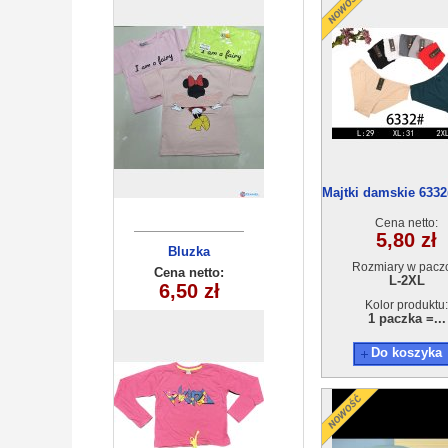
Majtki damskie 6332
24szt
Cena netto:
5,80 zł
Bluzka
Bluzka
Rozmiary w pacz
dziewczęca
dziewczęca
Cena netto:
Cena netto:
L-2XL
260625-38(6-16)
15,00 zł
(9-12) 4szt
6,50 zł
6szt
Kolor produktu:
1 paczka =...
Do koszyka