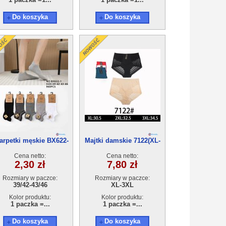
Do koszyka
Do koszyka
arpetki męskie BX622-
Majtki damskie 7122(XL-
1(39-46) 40par
3XL) 24szt
Cena netto:
Cena netto:
2,30 zł
7,80 zł
Rozmiary w paczce:
Rozmiary w paczce:
39/42-43/46
XL-3XL
Kolor produktu:
Kolor produktu:
1 paczka =...
1 paczka =...
Do koszyka
Do koszyka