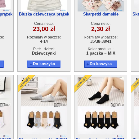
prążek
Bluzka dziewczęca prążek
Skarpetki damskie
Ska
(4-14) 6szt
WM0820(35-41) 40par
Cena netto:
Cena netto:
23,00 zł
2,30 zł
ce:
Rozmiary w paczce:
Rozmiary w paczce:
4-14
35/38-38/41
Płeć - dzieci:
Kolor produktu:
Dziewczynki
1 paczka = MIX
Do koszyka
Do koszyka