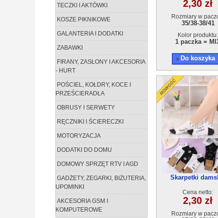
2,30 zł
TECZKI I AKTÓWKI
Rozmiary w pacz
KOSZE PIKNIKOWE
35/38-38/41
GALANTERIA I DODATKI
Kolor produktu:
1 paczka = MI
ZABAWKI
Do koszyka
FIRANY, ZASŁONY I AKCESORIA
- HURT
POŚCIEL, KOŁDRY, KOCE I
PRZEŚCIERADŁA
OBRUSY I SERWETY
RĘCZNIKI I ŚCIERECZKI
MOTORYZACJA
DODATKI DO DOMU
DOMOWY SPRZĘT RTV I AGD
Skarpetki dams
GADŻETY, ZEGARKI, BIŻUTERIA,
S050(35-41) 40p
UPOMINKI
Cena netto:
2,30 zł
AKCESORIA GSM I
KOMPUTEROWE
Rozmiary w pacz