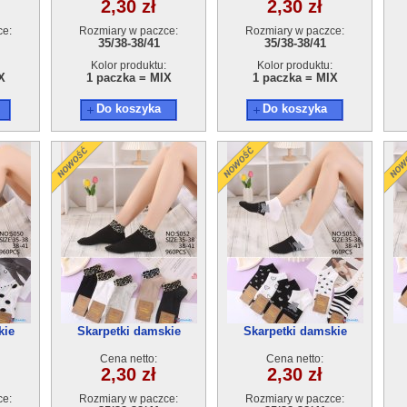
2,30 zł
2,30 zł
ce:
Rozmiary w paczce:
Rozmiary w paczce:
35/38-38/41
35/38-38/41
Kolor produktu:
Kolor produktu:
X
1 paczka = MIX
1 paczka = MIX
Do koszyka
Do koszyka
kie
Skarpetki damskie
Skarpetki damskie
ar
S052(35-41) 40par
S051(35-41) 40par
Cena netto:
Cena netto:
2,30 zł
2,30 zł
ce:
Rozmiary w paczce:
Rozmiary w paczce: