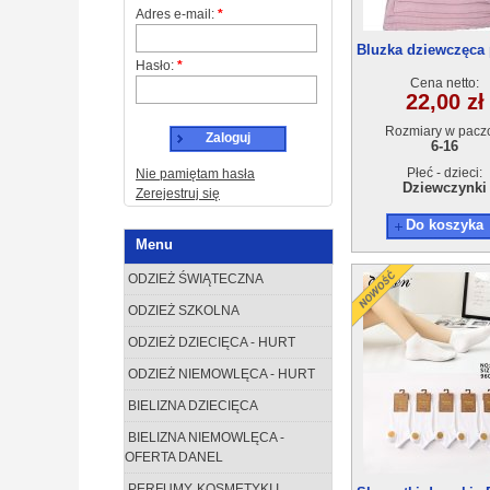
Adres e-mail:
*
Bluzka dziewczęca 
Hasło:
*
(6-16) 6szt
Cena netto:
22,00 zł
Rozmiary w pacz
Zaloguj
6-16
Płeć - dzieci:
Nie pamiętam hasła
Dziewczynki
Zerejestruj się
Do koszyka
Menu
ODZIEŻ ŚWIĄTECZNA
ODZIEŻ SZKOLNA
ODZIEŻ DZIECIĘCA - HURT
ODZIEŻ NIEMOWLĘCA - HURT
BIELIZNA DZIECIĘCA
BIELIZNA NIEMOWLĘCA -
OFERTA DANEL
PERFUMY, KOSMETYKI I