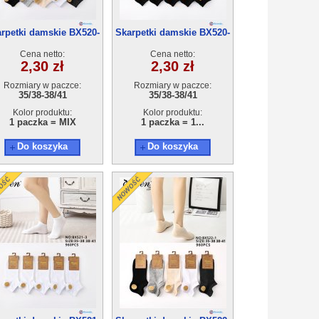
rpetki damskie BX520-
Skarpetki damskie BX520-
1(35-41) 40par
2(35-41) 40par
Cena netto:
Cena netto:
2,30 zł
2,30 zł
Rozmiary w paczce:
Rozmiary w paczce:
35/38-38/41
35/38-38/41
Kolor produktu:
Kolor produktu:
1 paczka = MIX
1 paczka = 1...
Do koszyka
Do koszyka