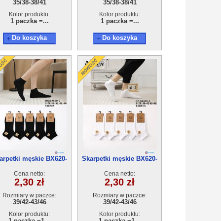
35/38-38/41
35/38-38/41
Kolor produktu:
Kolor produktu:
1 paczka =...
1 paczka =...
Do koszyka
Do koszyka
arpetki męskie BX620-
Skarpetki męskie BX620-
2(39-46) 40par
3(39-46) 40par
Cena netto:
Cena netto:
2,30 zł
2,30 zł
Rozmiary w paczce:
Rozmiary w paczce:
39/42-43/46
39/42-43/46
Kolor produktu:
Kolor produktu:
1 paczka =1...
1 paczka =1...