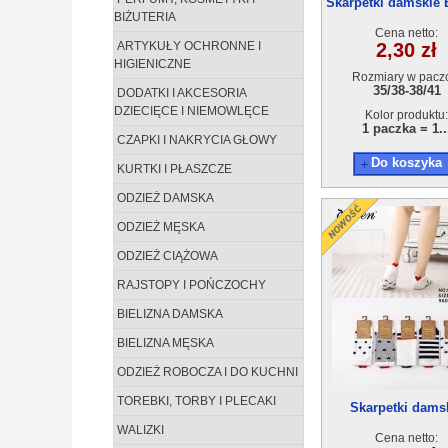
Skarpetki damskie 
BIŻUTERIA
3(35-41) 40pa
Cena netto:
ARTYKUŁY OCHRONNE I
2,30 zł
HIGIENICZNE
Rozmiary w pacz
35/38-38/41
DODATKI I AKCESORIA
DZIECIĘCE I NIEMOWLĘCE
Kolor produktu:
1 paczka = 1..
CZAPKI I NAKRYCIA GŁOWY
Do koszyka
KURTKI I PŁASZCZE
ODZIEŻ DAMSKA
ODZIEŻ MĘSKA
ODZIEŻ CIĄŻOWA
RAJSTOPY I POŃCZOCHY
BIELIZNA DAMSKA
BIELIZNA MĘSKA
ODZIEŻ ROBOCZA I DO KUCHNI
TOREBKI, TORBY I PLECAKI
Skarpetki dams
BX523(35-41) 40
WALIZKI
Cena netto: