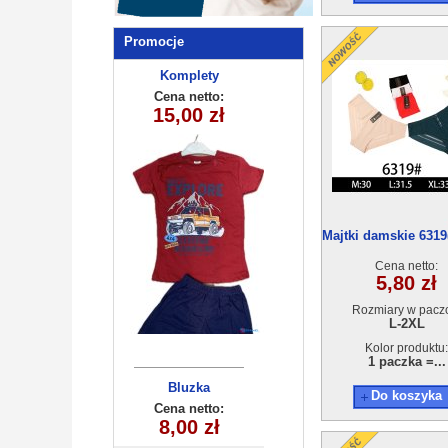
Promocje
Komplety
Komplety
dziecięce (1-4
dziecięce
Cena netto:
Cena netto:
15,00 zł
12,00 zł
(7-10 ) 4szt
) 4szt
Majtki damskie 6319
24szt
Cena netto:
5,80 zł
Rozmiary w pacz
L-2XL
Kolor produktu:
1 paczka =...
Komplet
Bluzka
Do koszyka
dziecięca
dziecięcy
Cena netto:
Cena netto:
20,00 zł
(3-10) 5szt
8,00 zł