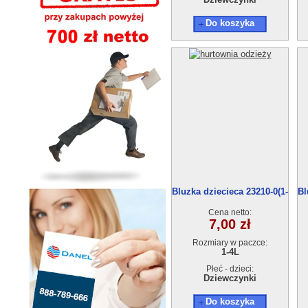
Do koszyka
Bluzka dziecieca 23210-0(1-
Bl
4) 4szt
Cena netto:
7,00 zł
Rozmiary w paczce:
1-4L
Płeć - dzieci:
Dziewczynki
Do koszyka