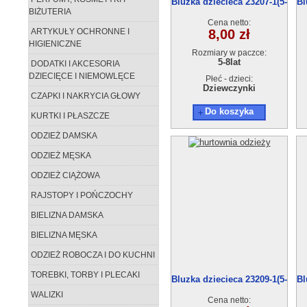
Bluzka dziecieca 23207-1(5-
Bl
BIŻUTERIA
8) 4szt
Cena netto:
ARTYKUŁY OCHRONNE I
8,00 zł
HIGIENICZNE
Rozmiary w paczce:
5-8lat
DODATKI I AKCESORIA
DZIECIĘCE I NIEMOWLĘCE
Płeć - dzieci:
Dziewczynki
CZAPKI I NAKRYCIA GŁOWY
Do koszyka
KURTKI I PŁASZCZE
ODZIEŻ DAMSKA
ODZIEŻ MĘSKA
ODZIEŻ CIĄŻOWA
RAJSTOPY I POŃCZOCHY
BIELIZNA DAMSKA
BIELIZNA MĘSKA
ODZIEŻ ROBOCZA I DO KUCHNI
TOREBKI, TORBY I PLECAKI
Bluzka dziecieca 23209-1(5-
Bl
8) 4szt
WALIZKI
Cena netto: