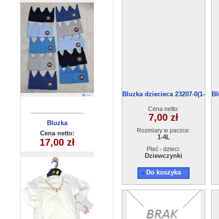
Bluzka dziecieca 23207-0(1-
Bl
4) 4szt
Cena netto:
7,00 zł
Spodnie
Bluzka
Rozmiary w paczce:
dziecieca
dziecięce
Cena netto:
Cena netto:
1-4L
DS-862(6-14)
17,00 zł
12,00 zł
(6-16）6szt
10szt
Płeć - dzieci:
Dziewczynki
Do koszyka