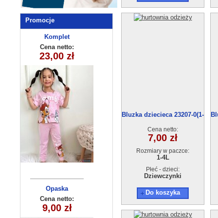
Promocje
Komplet
Bluza
dziewczęcy
dziecięca
Cena netto:
Cena netto:
290525-DB368
315-10(3-10)
23,00 zł
20,00 zł
(3-8) 10szt
5szt
Bluzka dziecieca 23207-0(1-
Bl
4) 4szt
Cena netto:
7,00 zł
Rozmiary w paczce:
1-4L
Płeć - dzieci:
Dziewczynki
Komplet
Opaska
Do koszyka
dziecięca
dziecięcy
Cena netto:
Cena netto:
HH-511(8-16)
29,00 zł
9,00 zł
250510-4
15szt