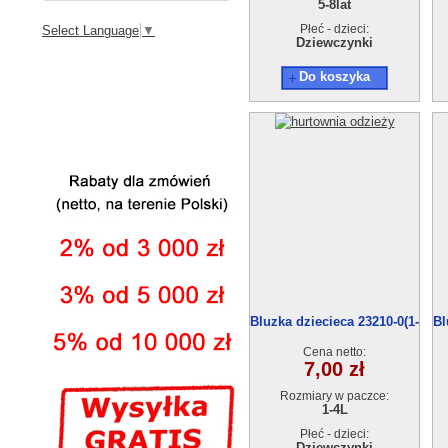
5-8lat
Płeć - dzieci:
Select Language
▼
Dziewczynki
Do koszyka
Bluzka dziecieca 23210-0(1-
Bl
4) 4szt
Cena netto:
7,00 zł
Rozmiary w paczce:
1-4L
Płeć - dzieci:
Dziewczynki