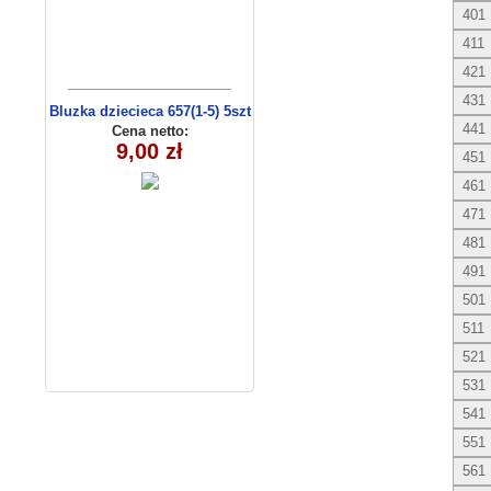
401
411
421
431
Bluzka dziecieca 657(1-5) 5szt
441
Cena netto:
9,00 zł
451
461
471
481
491
501
511
521
531
541
551
561