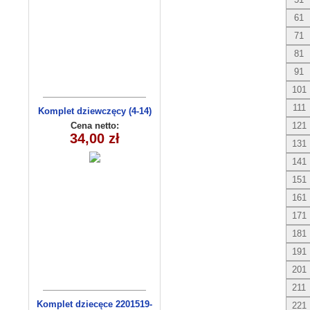
61
71
81
91
101
111
Komplet dziewczęcy (4-14)
8156
Cena netto:
121
34,00 zł
131
141
151
161
171
181
191
201
211
Komplet dziecęce 2201519-
221