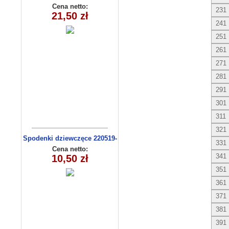
14(68-86m) 4szt
Cena netto:
231
21,50 zł
241
251
261
271
281
291
301
311
321
Spodenki dziewczęce 220519-
331
3 (9-12)
Cena netto:
341
10,50 zł
351
361
371
381
391