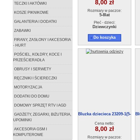
8,00 zł
TECZKI I AKTÓWKI
Rozmiary w paczce:
KOSZE PIKNIKOWE
5-8lat
GALANTERIA I DODATKI
Płeć - dzieci:
Dziewczynki
ZABAWKI
Do koszyka
FIRANY, ZASŁONY I AKCESORIA
- HURT
POŚCIEL, KOŁDRY, KOCE I
PRZEŚCIERADŁA
OBRUSY I SERWETY
RĘCZNIKI I ŚCIERECZKI
MOTORYZACJA
DODATKI DO DOMU
DOMOWY SPRZĘT RTV I AGD
Bluzka dziecieca 23209-1(5-
Bl
GADŻETY, ZEGARKI, BIŻUTERIA,
8) 4szt
UPOMINKI
Cena netto:
8,00 zł
AKCESORIA GSM I
KOMPUTEROWE
Rozmiary w paczce: