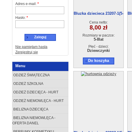
Adres e-mail:
*
Bluzka dziecieca 23207-1(5-
Bl
Hasło:
*
8) 4szt
Cena netto:
8,00 zł
Rozmiary w paczce:
Zaloguj
5-8lat
Płeć - dzieci:
Nie pamiętam hasła
Dziewczynki
Zerejestruj się
Do koszyka
Menu
ODZIEŻ ŚWIĄTECZNA
ODZIEŻ SZKOLNA
ODZIEŻ DZIECIĘCA - HURT
ODZIEŻ NIEMOWLĘCA - HURT
BIELIZNA DZIECIĘCA
BIELIZNA NIEMOWLĘCA -
OFERTA DANEL
PERFUMY, KOSMETYKI I