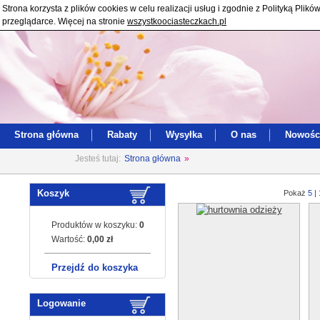
Strona korzysta z plików cookies w celu realizacji usług i zgodnie z Polityką Pl
przeglądarce. Więcej na stronie
wszystkoociasteczkach.pl
Strona główna
Rabaty
Wysyłka
O nas
Nowośc
Jesteś tutaj:
Strona główna
»
Koszyk
Pokaż
5
|
Produktów w koszyku:
0
Wartość:
0,00 zł
Przejdź do koszyka
Logowanie