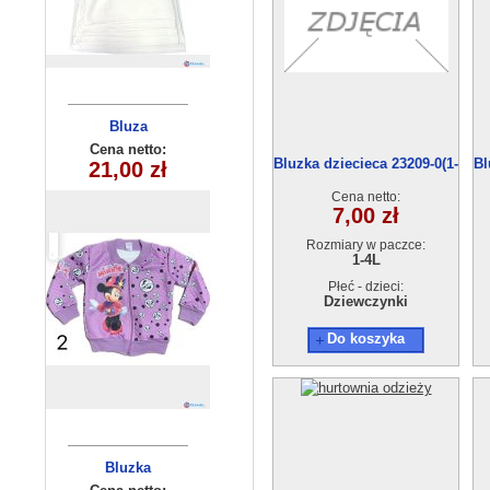
Komplety
Bluza
dziewczeca
dziecięce
Cena netto:
Cena netto:
Bluzka dziecieca 23209-0(1-
Bl
21,00 zł
21,00 zł
(3/4-9/10 )
(3-8) 5szt
4) 4szt
5szt
Cena netto:
7,00 zł
Rozmiary w paczce:
1-4L
Płeć - dzieci:
Dziewczynki
Do koszyka
Opaska
Bluzka
dziewczęca
dziecięca