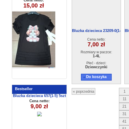
Cena netto:
Cena netto:
260625-41(6-16)
15,00 zł
10,00 zł
250510-4
6szt
Bluzka dziecieca 23209-0(1-
Bl
4) 4szt
Cena netto:
7,00 zł
Rozmiary w paczce:
1-4L
Płeć - dzieci:
Dziewczynki
Do koszyka
Bestseller
« poprzednia
1
Bluzka dziecieca 657(1-5) 5szt
11
Cena netto:
9,00 zł
21
31
41
51