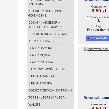
BIŻUTERIA
Cena netto:
8,50 zł
ARTYKUŁY OCHRONNE I
HIGIENICZNE
Rozmiary w pacz
L
DODATKI I AKCESORIA
Płeć:
DZIECIĘCE I NIEMOWLĘCE
Produkt dams
CZAPKI I NAKRYCIA GŁOWY
Do koszyka
KURTKI I PŁASZCZE
ODZIEŻ DAMSKA
ODZIEŻ MĘSKA
ODZIEŻ CIĄŻOWA
RAJSTOPY I POŃCZOCHY
BIELIZNA DAMSKA
BIELIZNA MĘSKA
ODZIEŻ ROBOCZA I DO KUCHNI
TOREBKI, TORBY I PLECAKI
Rękawiczki dam
Cena netto:
WALIZKI
8,50 zł