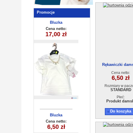
Promocje
Bluzka
dziecieca
Cena netto:
17,00 zł
(6-16）6szt
Rękawiczki dam
Cena netto:
6,50 zł
Rozmiary w pacz
STANDARD
Płeć:
Produkt dams
Do koszyka
Bluzka
dziewczęca
Cena netto:
6,50 zł
(1-4) 4szt