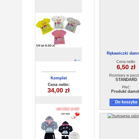
Rękawiczki dam
Cena netto:
6,50 zł
Rozmiary w pacz
Komplet
STANDARD
dziecięcy
Cena netto:
Płeć:
HH-552(8-16)
34,00 zł
Produkt dams
10szt
Do koszyka