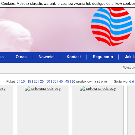
ików Cookies. Możesz określić warunki przechowywania lub dostępu do plików cookie
ka
O nas
Nowości
Kontakt
Regulamin
Jak 
Wyszuk
Pokaż
5
|
10
|
15
|
20
|
25
|
30
|
35
|
40
|
45
|
50
produktów na stronie
Sortuj wg:
dat