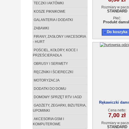
TECZKI I AKTÓWKI
Rozmiary w pacz
STANDARD
KOSZE PIKNIKOWE
Płeć:
GALANTERIA I DODATKI
Produkt dams
ZABAWKI
Do koszyka
FIRANY, ZASŁONY I AKCESORIA
- HURT
POŚCIEL, KOŁDRY, KOCE I
PRZEŚCIERADŁA
OBRUSY I SERWETY
RĘCZNIKI I ŚCIERECZKI
MOTORYZACJA
DODATKI DO DOMU
DOMOWY SPRZĘT RTV I AGD
Rękawiczki dam
GADŻETY, ZEGARKI, BIŻUTERIA,
Cena netto:
UPOMINKI
7,00 zł
AKCESORIA GSM I
Rozmiary w pacz
KOMPUTEROWE
STANDARD