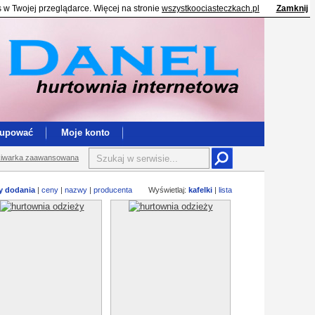
s w Twojej przeglądarce. Więcej na stronie
wszystkoociasteczkach.pl
Zamknij
kupować
Moje konto
iwarka zaawansowana
y dodania
|
ceny
|
nazwy
|
producenta
Wyświetlaj:
kafelki
|
lista