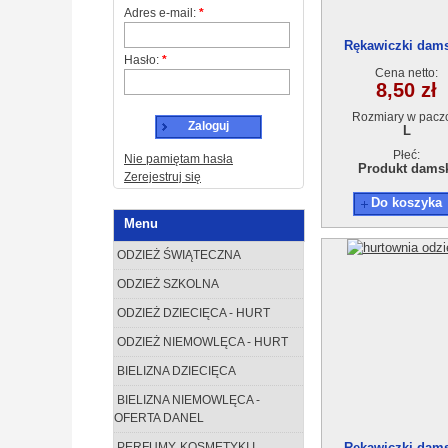
Adres e-mail:
*
Rękawiczki dam
Hasło:
*
Cena netto:
8,50 zł
Rozmiary w pacz
Zaloguj
L
Płeć:
Nie pamiętam hasła
Produkt dams
Zerejestruj się
Do koszyka
Menu
ODZIEŻ ŚWIĄTECZNA
ODZIEŻ SZKOLNA
ODZIEŻ DZIECIĘCA - HURT
ODZIEŻ NIEMOWLĘCA - HURT
BIELIZNA DZIECIĘCA
BIELIZNA NIEMOWLĘCA -
OFERTA DANEL
PERFUMY, KOSMETYKI I
Rękawiczki dam