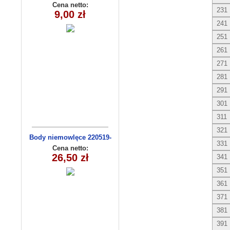
Cena netto:
231
9,00 zł
241
251
261
271
281
291
301
311
321
Body niemowlęce 220519-
331
14(56-74) 3szt
Cena netto:
26,50 zł
341
351
361
371
381
391