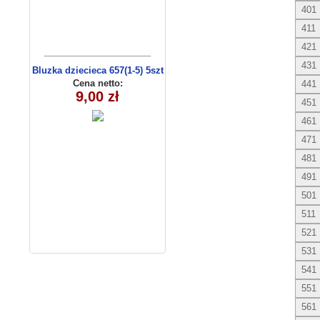
401
411
421
431
Bluzka dziecieca 657(1-5) 5szt
Cena netto:
441
9,00 zł
451
461
471
481
491
501
511
521
531
541
551
561