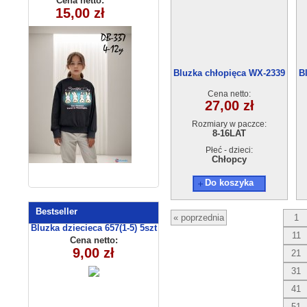
Cena netto:
Cena netto:
290525-DB337
290525-DB345
15,00 zł
17,00 zł
(4-12) 10szt
(4-12) 10szt
Bluzka chłopięca WX-2339
B
(8-16)
Cena netto:
27,00 zł
Rozmiary w paczce:
8-16LAT
Płeć - dzieci:
Chłopcy
Do koszyka
Bestseller
« poprzednia
1
Bluzka dziecieca 657(1-5) 5szt
11
Cena netto:
9,00 zł
21
31
41
51