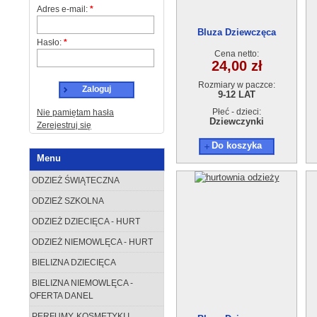
Adres e-mail:
*
Bluza Dziewczęca
Hasło:
*
OSSO818-2(9-12) 4szt
Cena netto:
24,00 zł
Rozmiary w paczce:
Zaloguj
9-12 LAT
Płeć - dzieci:
Nie pamiętam hasła
Dziewczynki
Zerejestruj się
Do koszyka
Menu
ODZIEŻ ŚWIĄTECZNA
ODZIEŻ SZKOLNA
ODZIEŻ DZIECIĘCA - HURT
ODZIEŻ NIEMOWLĘCA - HURT
BIELIZNA DZIECIĘCA
BIELIZNA NIEMOWLĘCA -
OFERTA DANEL
PERFUMY, KOSMETYKI I