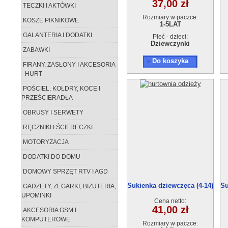
37,00 zł
TECZKI I AKTÓWKI
Rozmiary w paczce:
KOSZE PIKNIKOWE
1-5LAT
GALANTERIA I DODATKI
Płeć - dzieci:
Dziewczynki
ZABAWKI
Do koszyka
FIRANY, ZASŁONY I AKCESORIA
- HURT
POŚCIEL, KOŁDRY, KOCE I
PRZEŚCIERADŁA
OBRUSY I SERWETY
RĘCZNIKI I ŚCIERECZKI
MOTORYZACJA
DODATKI DO DOMU
DOMOWY SPRZĘT RTV I AGD
Sukienka dziewczęca (4-14)
Su
GADŻETY, ZEGARKI, BIŻUTERIA,
6szt.
UPOMINKI
Cena netto:
41,00 zł
AKCESORIA GSM I
KOMPUTEROWE
Rozmiary w paczce: