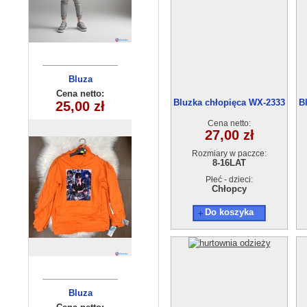
Bluzka
Bluza
dziecięca
dziecięca
Cena netto:
Cena netto:
Bluzka chłopięca WX-2333
B
180626-21(6-16)
25,00 zł
15,00 zł
(6-16) 6szt
(8-16)
6szt
Cena netto:
27,00 zł
Rozmiary w paczce:
8-16LAT
Płeć - dzieci:
Chłopcy
Do koszyka
Bluza
Bluza
dziecięca
dziecięca