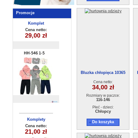
Promocje
Komplety
Komplet
dziecięce (1-4
dziecięcy
Cena netto:
Cena netto:
29,00 zł
14,50 zł
HH-546(1-5)
) 4szt
10szt
Bluzka chłopięca 10365
(116-146)
Cena netto:
34,00 zł
Rozmiary w paczce:
116-146
Płeć - dzieci:
Chłopcy
Komplety
sukienka
Do koszyka
dziewczęca
dziecięce
Cena netto:
Cena netto:
21,00 zł
11,00 zł
(3/4-9/10 )
(1-4)4szt
5szt