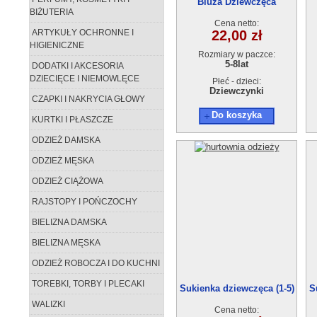
Bluza Dziewczęca
BIŻUTERIA
OSSO818-1(5-8) 4szt
Cena netto:
ARTYKUŁY OCHRONNE I
22,00 zł
HIGIENICZNE
Rozmiary w paczce:
5-8lat
DODATKI I AKCESORIA
DZIECIĘCE I NIEMOWLĘCE
Płeć - dzieci:
Dziewczynki
CZAPKI I NAKRYCIA GŁOWY
Do koszyka
KURTKI I PŁASZCZE
ODZIEŻ DAMSKA
ODZIEŻ MĘSKA
ODZIEŻ CIĄŻOWA
RAJSTOPY I POŃCZOCHY
BIELIZNA DAMSKA
BIELIZNA MĘSKA
ODZIEŻ ROBOCZA I DO KUCHNI
TOREBKI, TORBY I PLECAKI
Sukienka dziewczęca (1-5)
S
5szt.
WALIZKI
Cena netto: