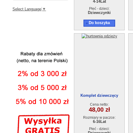
4-14Lat
Płeć - dzieci:
Select Language
▼
Dziewczynki
Do koszyka
Komplet dziewczęcy
welurowy (6-16) 6szt
Cena netto:
48,00 zł
Rozmiary w paczce:
6-16Lat
Płeć - dzieci:
Dziewczynki