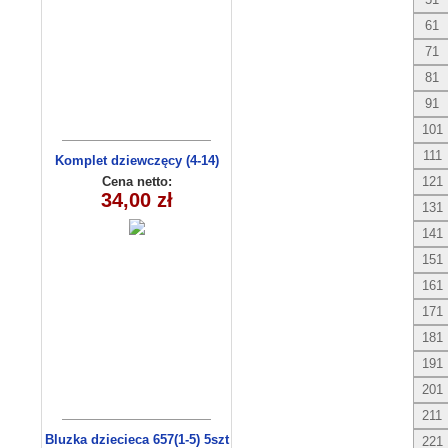
61
71
81
91
101
111
Komplet dziewczęcy (4-14)
8156
Cena netto:
121
34,00 zł
131
141
151
161
171
181
191
201
211
Bluzka dziecieca 657(1-5) 5szt
221