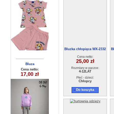
Bluzka chłopięca WX-2332
B
(4-12)
Cena netto:
25,00 zł
Komplet
Bluza
Rozmiary w paczce:
dziecięca
dziecięcy
Cena netto:
Cena netto:
4-12LAT
290525-DB347
17,00 zł
36,00 zł
260625-30
(6-14) 10szt
(3/4-13/14)
Płeć - dzieci:
Chłopcy
6szt
Do koszyka