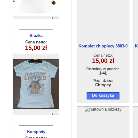
Bluzka
Bluzka
dziecięca
dziecięca
Cena netto:
Cena netto:
Komplet chlopiecy 3883-0
K
180626-15(6-16)
180626-25(4-14)
15,00 zł
18,00 zł
(1-4L) 4szt.
6szt
6szt
Cena netto:
15,00 zł
Rozmiary w paczce:
1-4L
Płeć - dzieci:
Chłopcy
Do koszyka
Komplety
Bluzka
dziecięce (1-4
dziecięca