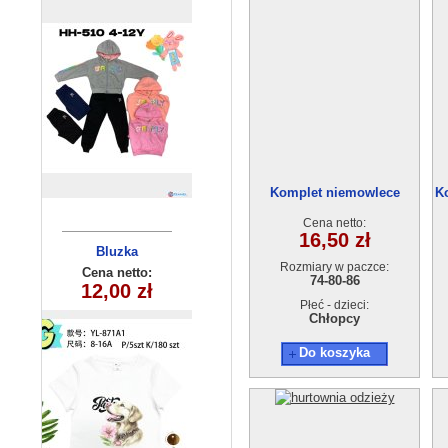
Komplet niemowlece
K
220511-3 (74-86) 3szt.
Cena netto:
16,50 zł
Bluzka
Bluzka
Rozmiary w paczce:
dziewczęca
dziecięca
Cena netto:
Cena netto:
74-80-86
YL-871A1 (8-16)
260625-38(6-16)
12,00 zł
15,00 zł
5 szt
6szt
Płeć - dzieci:
Chłopcy
Do koszyka