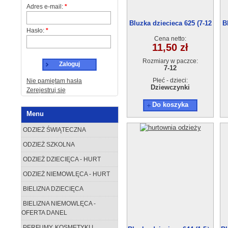
Adres e-mail:
*
Bluzka dziecieca 625 (7-12
B
Hasło:
*
Lat）5szt
Cena netto:
11,50 zł
Rozmiary w paczce:
Zaloguj
7-12
Płeć - dzieci:
Nie pamiętam hasła
Dziewczynki
Zerejestruj się
Do koszyka
Menu
ODZIEŻ ŚWIĄTECZNA
ODZIEŻ SZKOLNA
ODZIEŻ DZIECIĘCA - HURT
ODZIEŻ NIEMOWLĘCA - HURT
BIELIZNA DZIECIĘCA
BIELIZNA NIEMOWLĘCA -
OFERTA DANEL
PERFUMY, KOSMETYKI I