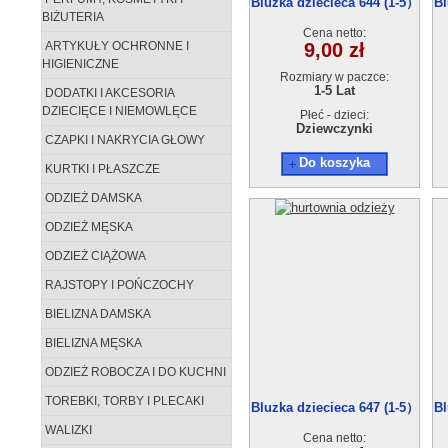
Bluzka dziecieca 644 (1-5）
Bl
BIŻUTERIA
5szt
Cena netto:
ARTYKUŁY OCHRONNE I
9,00 zł
HIGIENICZNE
Rozmiary w paczce:
1-5 Lat
DODATKI I AKCESORIA
DZIECIĘCE I NIEMOWLĘCE
Płeć - dzieci:
Dziewczynki
CZAPKI I NAKRYCIA GŁOWY
Do koszyka
KURTKI I PŁASZCZE
ODZIEŻ DAMSKA
ODZIEŻ MĘSKA
ODZIEŻ CIĄŻOWA
RAJSTOPY I POŃCZOCHY
BIELIZNA DAMSKA
BIELIZNA MĘSKA
ODZIEŻ ROBOCZA I DO KUCHNI
TOREBKI, TORBY I PLECAKI
Bluzka dziecieca 647 (1-5）
Bl
5szt
WALIZKI
Cena netto: