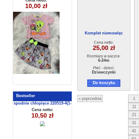
Cena netto:
Cena netto:
180626-14(6-16)
10,00 zł
15,00 zł
) 4szt
6szt
Komplet niemowlęc
122017(6-24m)
Cena netto:
25,00 zł
Rozmiary w paczce:
6-24m
Płeć - dzieci:
Dziewczynki
Do koszyka
Bestseller
« poprzednia
1
spodnie chłopięce 220519-4(1-
11
4) 4 szt
Cena netto:
10,50 zł
21
31
41
51