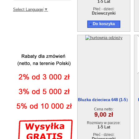
1-5 Lat
Płeć - dzieci:
Select Language
▼
Dziewczynki
Do koszyka
Bluzka dziecieca 648 (1-5）
5szt
Cena netto:
9,00 zł
Rozmiary w paczce:
1-5 Lat
Płeć - dzieci:
Dziewczynki