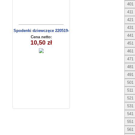
401
411
421
431
Spodenki dziewczęce 220519-
441
4 (13-16)
Cena netto:
10,50 zł
451
461
471
481
491
501
511
521
531
541
551
561