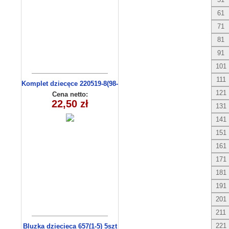
61
71
81
91
101
111
Komplet dziecęce 220519-8(98-
116 m)
121
Cena netto:
22,50 zł
131
141
151
161
171
181
191
201
211
221
Bluzka dziecieca 657(1-5) 5szt