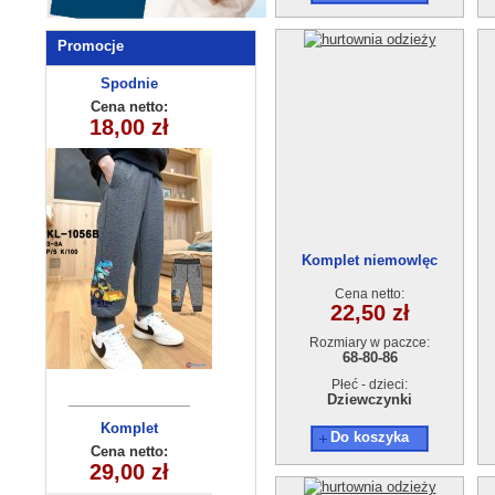
Promocje
sukienka
Spodnie
dziewczęca
dziecięce
Cena netto:
Cena netto:
18,00 zł
12,00 zł
KL-1056B
(5-8)4szt
Komplet niemowlęc
220511-6(68-86) 3szt
Cena netto:
22,50 zł
Rozmiary w paczce:
68-80-86
Płeć - dzieci:
Dziewczynki
Komplet
Bluzka
Do koszyka
dziewczęca
dziecięcy
Cena netto:
Cena netto:
HH-510(4-12)
29,00 zł
(9-12) 4szt
6,50 zł
15szt