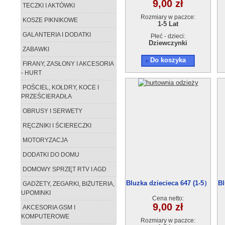
9,00 zł
TECZKI I AKTÓWKI
Rozmiary w paczce:
KOSZE PIKNIKOWE
1-5 Lat
GALANTERIA I DODATKI
Płeć - dzieci:
Dziewczynki
ZABAWKI
Do koszyka
FIRANY, ZASŁONY I AKCESORIA
- HURT
POŚCIEL, KOŁDRY, KOCE I
PRZEŚCIERADŁA
OBRUSY I SERWETY
RĘCZNIKI I ŚCIERECZKI
MOTORYZACJA
DODATKI DO DOMU
DOMOWY SPRZĘT RTV I AGD
Bluzka dziecieca 647 (1-5）
Bl
GADŻETY, ZEGARKI, BIŻUTERIA,
5szt
UPOMINKI
Cena netto:
9,00 zł
AKCESORIA GSM I
KOMPUTEROWE
Rozmiary w paczce: